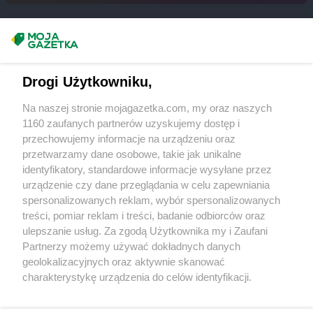
Chorten
Budy Barcząckie
Chorten
Budziska
Chorten
Bugaj
Masz sugestie lub pytania?
Chorten
Buk
Chorten
Bukowiec
Napisz do nas:
support@mojagazetka.com
Drogi Użytkowniku,
Chorten
Bukowina
Współpraca z nami
Chorten
Burkat
Na naszej stronie mojagazetka.com, my oraz naszych
Zobacz szczegóły
Chorten
Burzyn
1160 zaufanych partnerów uzyskujemy dostęp i
Retail Radar – analiza rynku
Chorten
Bydgoszcz
przechowujemy informacje na urządzeniu oraz
Chorten
Bytom
przetwarzamy dane osobowe, takie jak unikalne
identyfikatory, standardowe informacje wysyłane przez
Chorten
Bytów
Wasze ulubione produkty
urządzenie czy dane przeglądania w celu zapewniania
Chorten
Cekcyn
spersonalizowanych reklam, wybór spersonalizowanych
Regulamin serwisu i polityka prywatności
Chorten
Celestynów
treści, pomiar reklam i treści, badanie odbiorców oraz
ulepszanie usług. Za zgodą Użytkownika my i Zaufani
Chorten
Celiny
Mapa strony
Partnerzy możemy używać dokładnych danych
Chorten
Cepno
geolokalizacyjnych oraz aktywnie skanować
Chorten
Chałupy
Zawsze najnowsze gazetki w naszej
Wszystkie miasta z lokalizacjami sklepów
charakterystykę urządzenia do celów identyfikacji.
Chorten
Chełm
Ponieważ cenimy Twoją prywatność, prosimy o zgodę na
aplikacji
Chorten
Chełm Śląski
korzystanie z tych technologii poprzez kliknięcie