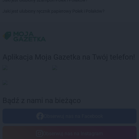
Jaki jest ulubiony szampon Polek i Polaków?
Chorten
Brochów
Jaki jest ulubiony ręcznik papierowy Polek i Polaków?
Chorten
Brójce
Chorten
Brok
Chorten
Brończany
Chorten
Broniewice
Chorten
Bronowo
Chorten
Brudki Stare
Aplikacja Moja Gazetka na Twój telefon!
Chorten
Brusy
Chorten
Brwinów
Chorten
Brzesko
Chorten
Brzeszcze
Chorten
Brzezie
Chorten
Brzeźnica
Bądź z nami na bieżąco
Chorten
Brzeźnio
Chorten
Brzóski-Gromki
Obserwuj nas na Facebook
Chorten
Brzoza
Chorten
Brzozówka
Chorten
Budki Piaseckie
Obserwuj nas na Instagram