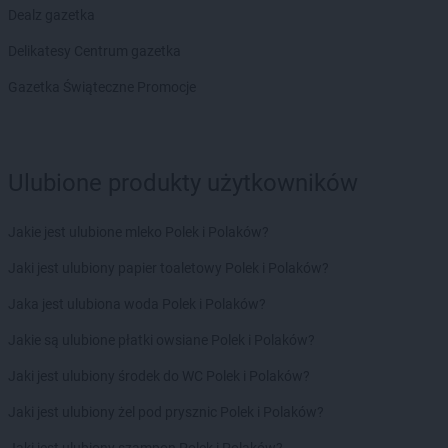
Chorten
Bolęcin
Dealz gazetka
Chorten
Bolesławiec
Delikatesy Centrum gazetka
Chorten
Bolimów
Chorten
Bolków
Gazetka Świąteczne Promocje
Chorten
Bolszewo
Chorten
Borek
Chorten
Borki
Ulubione produkty użytkowników
Chorten
Borkowo
Chorten
Borów Wielki
Chorten
Borowe
Jakie jest ulubione mleko Polek i Polaków?
Chorten
Borowina
Jaki jest ulubiony papier toaletowy Polek i Polaków?
Chorten
Borzęcin Duży
Chorten
Borzymy
Jaka jest ulubiona woda Polek i Polaków?
Chorten
Boże
Jakie są ulubione płatki owsiane Polek i Polaków?
Chorten
Braciejówka
Chorten
Bramki
Jaki jest ulubiony środek do WC Polek i Polaków?
Chorten
Braniewo
Jaki jest ulubiony żel pod prysznic Polek i Polaków?
Chorten
Brańsk
Chorten
Brenna