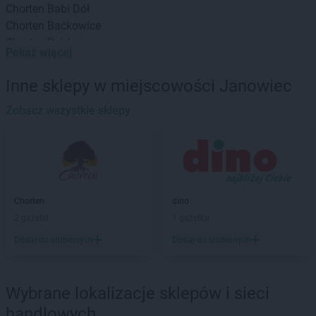
Chorten
Babi Dół
Chorten
Baćkowice
Chorten
Bajdy
Pokaż więcej
Chorten
Bajki-Zalesie
Chorten
Bakałarzewo
Inne sklepy w miejscowości Janowiec
Chorten
Bąkowo
Chorten
Zobacz wszystkie sklepy
Banie
Chorten
Banino
Chorten
Baranowo
Chorten
Barchów
Chorten
Barcikowo
Chorten
Barcin
Chorten
dino
Chorten
Bargłów Kościelny
2 gazetki
1 gazetka
Chorten
Bartniki
Dodaj do ulubionych
Dodaj do ulubionych
Chorten
Bartołty Wielkie
Chorten
Bartoszyce
Chorten
Będzieszyn
Wybrane lokalizacje sklepów i sieci
Chorten
Bełchatów
handlowych
Chorten
Bezledy