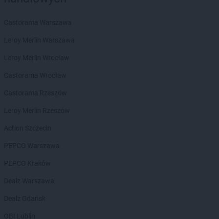
Chorten
Biała Niżna
Chorten
Biała Piska
Castorama Warszawa
Chorten
Biała Podlaska
Leroy Merlin Warszawa
Chorten
Biała Rawska
Chorten
Białebłoto-Kobyla
Leroy Merlin Wrocław
Chorten
Białebłoto-Stara Wieś
Castorama Wrocław
Chorten
Białobiel
Chorten
Białobrzegi
Castorama Rzeszów
Chorten
Białogard
Leroy Merlin Rzeszów
Chorten
Białogóra
Chorten
Białousy
Action Szczecin
Chorten
Białowieża
PEPCO Warszawa
Chorten
Białożewin
Chorten
Białystok
PEPCO Kraków
Chorten
Biecz
Dealz Warszawa
Chorten
Biedaszki
Chorten
Biedrzychowice
Dealz Gdańsk
Chorten
Bielany-Żyłaki
OBI Lublin