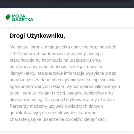
Chorten
Bytom
Chorten
Bytów
Masz sugestie lub pytania?
Chorten
Cekcyn
Chorten
Celestynów
Napisz do nas:
support@mojagazetka.com
Drogi Użytkowniku,
Chorten
Celiny
Współpraca z nami
Chorten
Cepno
Na naszej stronie mojagazetka.com, my oraz naszych
Zobacz szczegóły
Chorten
Chałupy
1162 zaufanych partnerów uzyskujemy dostęp i
Retail Radar – analiza rynku
Chorten
Chełm
przechowujemy informacje na urządzeniu oraz
Chorten
Chełm Śląski
przetwarzamy dane osobowe, takie jak unikalne
Chorten
identyfikatory, standardowe informacje wysyłane przez
Chełmek
Wasze ulubione produkty
urządzenie czy dane przeglądania w celu zapewniania
Chorten
Chełmno
spersonalizowanych reklam, wybór spersonalizowanych
Chorten
Chełmża
Regulamin serwisu i polityka prywatności
treści, pomiar reklam i treści, badanie odbiorców oraz
Chorten
Chłopy
ulepszanie usług. Za zgodą Użytkownika my i Zaufani
Chorten
Chociule
Mapa strony
Partnerzy możemy używać dokładnych danych
Chorten
Chociw
geolokalizacyjnych oraz aktywnie skanować
Chorten
Chodzież
Zawsze najnowsze gazetki w naszej
Wszystkie miasta z lokalizacjami sklepów
charakterystykę urządzenia do celów identyfikacji.
Chorten
Chojnice
Ponieważ cenimy Twoją prywatność, prosimy o zgodę na
aplikacji
Chorten
Chojno Nowe Drugie
korzystanie z tych technologii poprzez kliknięcie