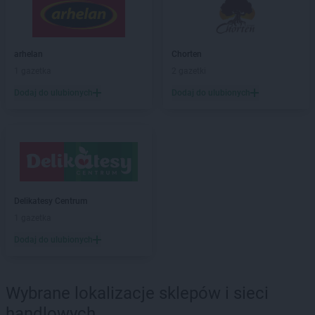
Chorten
Barchów
Chorten
Barcikowo
Chorten
Barcin
arhelan
Chorten
Chorten
Bargłów Kościelny
1 gazetka
2 gazetki
Chorten
Bartniki
Dodaj do ulubionych
Dodaj do ulubionych
Chorten
Bartołty Wielkie
Chorten
Bartoszyce
Chorten
Będzieszyn
Chorten
Bełchatów
Chorten
Bezledy
Chorten
Biała Niżna
Chorten
Biała Piska
Delikatesy Centrum
Chorten
Biała Podlaska
1 gazetka
Chorten
Biała Rawska
Dodaj do ulubionych
Chorten
Białebłoto-Kobyla
Chorten
Białebłoto-Stara Wieś
Chorten
Białobiel
Wybrane lokalizacje sklepów i sieci
Chorten
Białobrzegi
handlowych