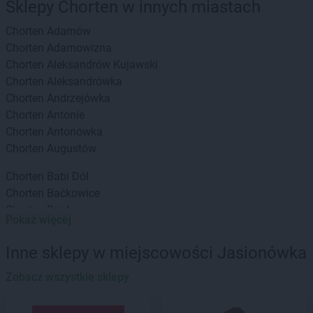
Sklepy Chorten w innych miastach
Chorten
Adamów
Chorten
Adamowizna
Chorten
Aleksandrów Kujawski
Chorten
Aleksandrówka
Chorten
Andrzejówka
Chorten
Antonie
Chorten
Antonówka
Chorten
Augustów
Chorten
Babi Dół
Chorten
Baćkowice
Chorten
Bajdy
Pokaż więcej
Chorten
Bajki-Zalesie
Chorten
Bakałarzewo
Inne sklepy w miejscowości Jasionówka
Chorten
Bąkowo
Chorten
Zobacz wszystkie sklepy
Banie
Chorten
Banino
Chorten
Baranowo