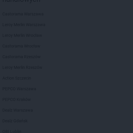
Chorten
Białogard
Chorten
Białogóra
Castorama Warszawa
Chorten
Białousy
Chorten
Białowieża
Leroy Merlin Warszawa
Chorten
Białożewin
Leroy Merlin Wrocław
Chorten
Białystok
Chorten
Biecz
Castorama Wrocław
Chorten
Biedaszki
Castorama Rzeszów
Chorten
Biedrzychowice
Chorten
Bielany-Żyłaki
Leroy Merlin Rzeszów
Chorten
Bielicha
Action Szczecin
Chorten
Bieliny
Chorten
Bielsk Podlaski
PEPCO Warszawa
Chorten
Bielsko-Biała
PEPCO Kraków
Chorten
Bierwce
Chorten
Biłgoraj
Dealz Warszawa
Chorten
Biskupiec
Dealz Gdańsk
Chorten
Biskupiec-Kolonia Trzecia
Chorten
Błędowo
OBI Lublin