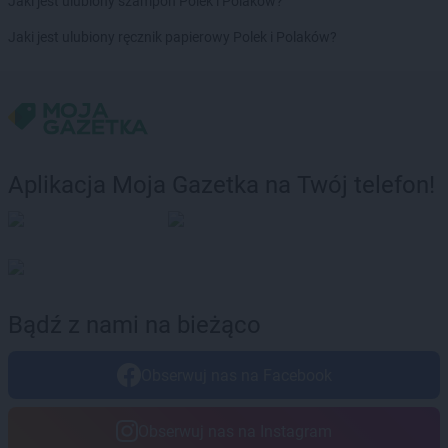
Jaki jest ulubiony szampon Polek i Polaków?
Chorten
Brwinów
Chorten
Brzesko
Jaki jest ulubiony ręcznik papierowy Polek i Polaków?
Chorten
Brzeszcze
Chorten
Brzezie
Chorten
Brzeźnica
Chorten
Brzeźnio
Chorten
Brzóski-Gromki
Chorten
Brzoza
Aplikacja Moja Gazetka na Twój telefon!
Chorten
Brzozówka
Chorten
Budki Piaseckie
Chorten
Budy Barcząckie
Chorten
Budziska
Chorten
Bugaj
Chorten
Buk
Bądź z nami na bieżąco
Chorten
Bukowiec
Chorten
Bukowina
Obserwuj nas na Facebook
Chorten
Burkat
Chorten
Burzyn
Obserwuj nas na Instagram
Chorten
Bydgoszcz