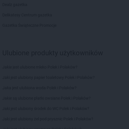
Dealz gazetka
Chorten
Borowe
Chorten
Borowina
Delikatesy Centrum gazetka
Chorten
Borzęcin Duży
Gazetka Świąteczne Promocje
Chorten
Borzymy
Chorten
Boże
Chorten
Braciejówka
Chorten
Bramki
Ulubione produkty użytkowników
Chorten
Braniewo
Chorten
Brańsk
Jakie jest ulubione mleko Polek i Polaków?
Chorten
Brenna
Chorten
Brochów
Jaki jest ulubiony papier toaletowy Polek i Polaków?
Chorten
Brójce
Jaka jest ulubiona woda Polek i Polaków?
Chorten
Brok
Chorten
Brończany
Jakie są ulubione płatki owsiane Polek i Polaków?
Chorten
Broniewice
Jaki jest ulubiony środek do WC Polek i Polaków?
Chorten
Bronowo
Chorten
Brudki Stare
Jaki jest ulubiony żel pod prysznic Polek i Polaków?
Chorten
Brusy