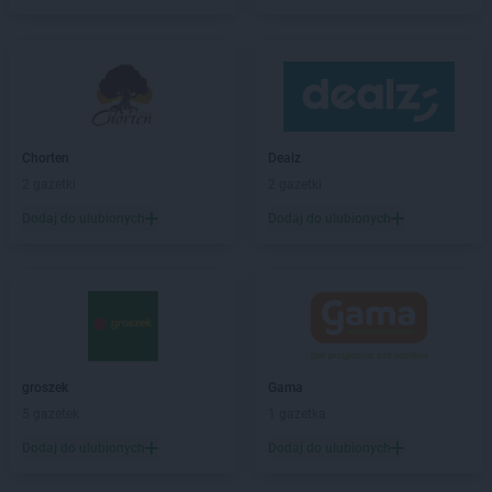
PEPCO
Biskupiec
PEPCO
Blachownia
PEPCO
Błonie
PEPCO
Bobolice
PEPCO
Bobowa
PEPCO
Bochnia
Chorten
Dealz
PEPCO
Bogatynia
2 gazetki
2 gazetki
PEPCO
Boguszów-Gorce
PEPCO
Bolesławiec
Dodaj do ulubionych
Dodaj do ulubionych
PEPCO
Bolszewo
PEPCO
Borek Wielkopolski
PEPCO
Braniewo
PEPCO
Brańsk
PEPCO
Bratkowice
PEPCO
Brenna
groszek
Gama
PEPCO
Brodnica
5 gazetek
1 gazetka
PEPCO
Brusy
Dodaj do ulubionych
Dodaj do ulubionych
PEPCO
Brwinów
PEPCO
Brzeg