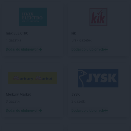
PEPCO
Brzeg Dolny
PEPCO
Brześć Kujawski
PEPCO
Brzesko
PEPCO
Brzeszcze
PEPCO
Brzeziny
max ELEKTRO
kik
PEPCO
Brzostek
1 gazetka
Brak gazetek
PEPCO
Brzozów
Dodaj do ulubionych
Dodaj do ulubionych
PEPCO
Buczkowice
PEPCO
Buk
PEPCO
Busko-Zdrój
PEPCO
Byczyna
PEPCO
Bydgoszcz
PEPCO
Bystrzyca Kłodzka
PEPCO
Merkury Market
Bytom
JYSK
PEPCO
3 gazetki
Bytom Odrzański
2 gazetki
PEPCO
Bytów
Dodaj do ulubionych
Dodaj do ulubionych
PEPCO
Celestynów
PEPCO
Chełm