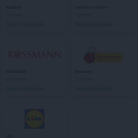
PEPCO
Dębica
Kaufland
Delikatesy Centrum
PEPCO
Dęblin
5 gazetek
1 gazetka
PEPCO
Dębno
Dodaj do ulubionych
Dodaj do ulubionych
PEPCO
Dębowa
PEPCO
Debrzno
PEPCO
Dobczyce
PEPCO
Dobra
PEPCO
Dobre Miasto
PEPCO
Drawsko Pomorskie
ROSSMANN
Biedronka
PEPCO
Drezdenko
Brak gazetek
12 gazetek
PEPCO
Drobin
PEPCO
Drzewica
Dodaj do ulubionych
Dodaj do ulubionych
PEPCO
Duszniki-Zdrój
PEPCO
Dynów
PEPCO
Działdowo
PEPCO
Działoszyn
PEPCO
Dzierzgoń
PEPCO
Dzierżoniów
LIDL