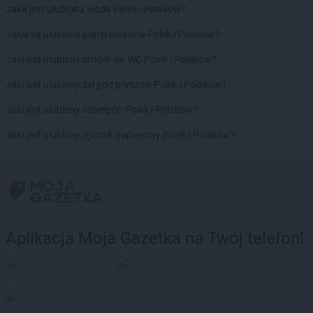
PEPCO
Janów Lubelski
Jaka jest ulubiona woda Polek i Polaków?
PEPCO
Janowiec Wielkopolski
Jakie są ulubione płatki owsiane Polek i Polaków?
PEPCO
Januszowice
PEPCO
Jarocin
Jaki jest ulubiony środek do WC Polek i Polaków?
PEPCO
Jarosław
Jaki jest ulubiony żel pod prysznic Polek i Polaków?
PEPCO
Jaroszowice
PEPCO
Jaroty
Jaki jest ulubiony szampon Polek i Polaków?
PEPCO
Jasło
Jaki jest ulubiony ręcznik papierowy Polek i Polaków?
PEPCO
Jastrowie
PEPCO
Jastrzębie-Zdrój
PEPCO
Jawor
PEPCO
Jaworze
PEPCO
Jaworzno
PEPCO
Jedlicze
Aplikacja Moja Gazetka na Twój telefon!
PEPCO
Jędrzejów
PEPCO
Jelcz-Laskowice
PEPCO
Jelenia Góra
PEPCO
Jeziorany
PEPCO
Jeżowe