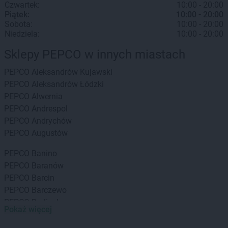
Czwartek:
10:00 - 20:00
Piątek:
10:00 - 20:00
Sobota:
10:00 - 20:00
Niedziela:
10:00 - 20:00
Sklepy PEPCO w innych miastach
PEPCO
Aleksandrów Kujawski
PEPCO
Aleksandrów Łódzki
PEPCO
Alwernia
PEPCO
Andrespol
PEPCO
Andrychów
PEPCO
Augustów
PEPCO
Banino
PEPCO
Baranów
PEPCO
Barcin
PEPCO
Barczewo
PEPCO
Barlinek
Pokaż więcej
PEPCO
Bartoszyce
PEPCO
Barwice