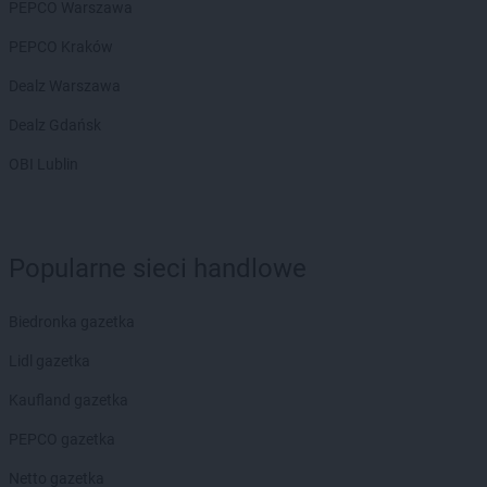
PEPCO Warszawa
PEPCO
Godów
PEPCO Kraków
PEPCO
Gogolin
PEPCO
Gołdap
Dealz Warszawa
PEPCO
Goleniów
Dealz Gdańsk
PEPCO
Golina
PEPCO
Golub-Dobrzyń
OBI Lublin
PEPCO
Góra
PEPCO
Gorlice
PEPCO
Górowo Iławeckie
PEPCO
Gorzów Wielkopolski
Popularne sieci handlowe
PEPCO
Gorzyce
PEPCO
Gostyń
Biedronka gazetka
PEPCO
Gostynin
PEPCO
Lidl gazetka
Goszczyno
PEPCO
Grajewo
Kaufland gazetka
PEPCO
Grodków
PEPCO
PEPCO gazetka
Grodzisk Mazowiecki
PEPCO
Grodzisk Wielkopolski
Netto gazetka