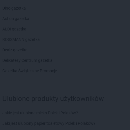
PEPCO
Grójec
PEPCO
Dino gazetka
Gromnik
PEPCO
Grudziądz
Action gazetka
PEPCO
Gryfice
PEPCO
ALDI gazetka
Gryfino
PEPCO
Gryfów Śląski
ROSSMANN gazetka
PEPCO
Gubin
Dealz gazetka
PEPCO
Hajnówka
Delikatesy Centrum gazetka
PEPCO
Hrubieszów
Gazetka Świąteczne Promocje
PEPCO
Iława
PEPCO
Iłża
PEPCO
Imielin
PEPCO
Inowrocław
Ulubione produkty użytkowników
PEPCO
Istebna
PEPCO
Jabłonka
Jakie jest ulubione mleko Polek i Polaków?
PEPCO
Jabłonna
Jaki jest ulubiony papier toaletowy Polek i Polaków?
PEPCO
Janikowo