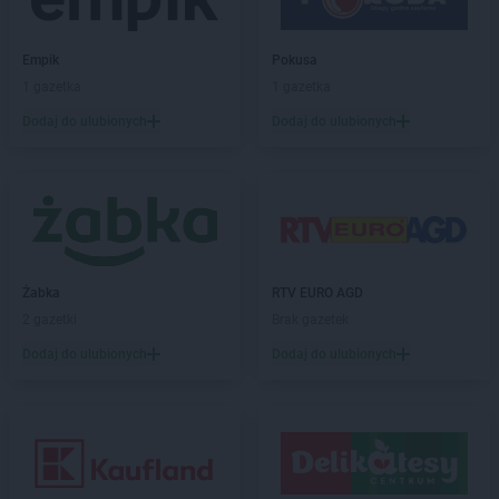
PEPCO
Czarny Dunajec
PEPCO
Czchów
Empik
Pokusa
PEPCO
Czechowice-Dziedzice
1 gazetka
1 gazetka
PEPCO
Czeladź
Dodaj do ulubionych
Dodaj do ulubionych
PEPCO
Czerniejewo
PEPCO
Czernikowo
PEPCO
Czersk
PEPCO
Czerwionka-Leszczyny
PEPCO
Częstochowa
PEPCO
Człuchów
PEPCO
Czudec
Żabka
RTV EURO AGD
2 gazetki
Brak gazetek
PEPCO
Dąbrowa Białostocka
Dodaj do ulubionych
Dodaj do ulubionych
PEPCO
Dąbrowa Górnicza
PEPCO
Dąbrowa Tarnowska
PEPCO
Dąbrówka
PEPCO
Darłowo
PEPCO
Dawidy Bankowe
PEPCO
Dębe Wielkie