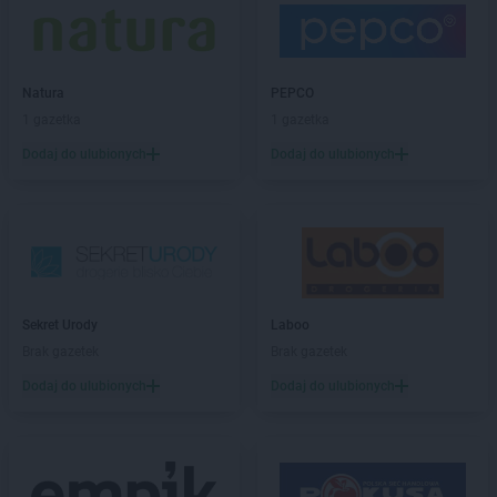
PEPCO
Chełmno
PEPCO
Chmielnik
PEPCO
Chocianów
PEPCO
Chodzież
Natura
PEPCO
PEPCO
Chojna
1 gazetka
1 gazetka
PEPCO
Chojnice
Dodaj do ulubionych
Dodaj do ulubionych
PEPCO
Chojnów
PEPCO
Choroszcz
PEPCO
Chorzów
PEPCO
Choszczno
PEPCO
Chrzanów
PEPCO
Chwaszczyno
Sekret Urody
Laboo
PEPCO
Ciechanów
Brak gazetek
Brak gazetek
PEPCO
Ciechocinek
PEPCO
Cieszyn
Dodaj do ulubionych
Dodaj do ulubionych
PEPCO
Czaplinek
PEPCO
Czarna
PEPCO
Czarna Białostocka
PEPCO
Czarnków