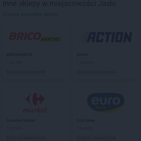
Inne sklepy w miejscowości Jasło
PEPCO
Będzin
PEPCO
Zobacz wszystkie sklepy
Bełchatów
PEPCO
Bełżyce
PEPCO
Besko
PEPCO
Bestwina
PEPCO
Biała Podlaska
PEPCO
Białe Błota
BRICOMARCHE
Action
PEPCO
Białobrzegi
7 gazetek
1 gazetka
PEPCO
Białogard
Dodaj do ulubionych
Dodaj do ulubionych
PEPCO
Białystok
PEPCO
Biecz
PEPCO
Biedrusko
PEPCO
Bielany Wrocławskie
PEPCO
Bielawa
PEPCO
Bielsko-Biała
PEPCO
Bieruń
Carrefour Market
Euro Sklep
PEPCO
Bierutów
7 gazetek
5 gazetek
PEPCO
Biłgoraj
Dodaj do ulubionych
Dodaj do ulubionych