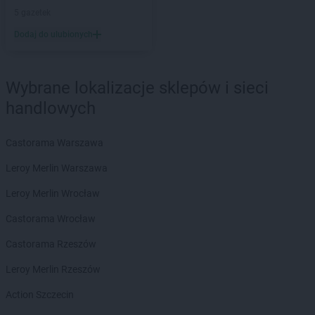
5 gazetek
PEPCO
Elbląg
PEPCO
Ełk
Dodaj do ulubionych
PEPCO
Garwolin
PEPCO
Gaszowice
Wybrane lokalizacje sklepów i sieci
PEPCO
Gdańsk
handlowych
PEPCO
Gdów
PEPCO
Gdynia
Castorama Warszawa
PEPCO
Giżycko
PEPCO
Gliwice
Leroy Merlin Warszawa
PEPCO
Głogów
Leroy Merlin Wrocław
PEPCO
Głogów Małopolski
PEPCO
Głogówek
Castorama Wrocław
PEPCO
Główczyce
Castorama Rzeszów
PEPCO
Głowno
PEPCO
Głubczyce
Leroy Merlin Rzeszów
PEPCO
Głuchołazy
Action Szczecin
PEPCO
Gniewkowo
PEPCO
Gniezno