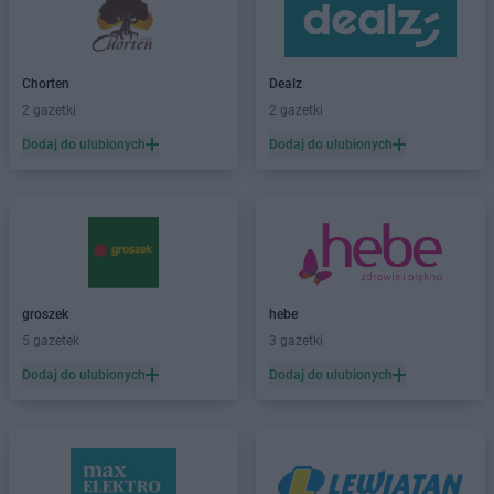
OBI
Radom
OBI
Rybnik
Chorten
Dealz
OBI
Rzeszów
2 gazetki
2 gazetki
OBI
Sochaczew
Dodaj do ulubionych
Dodaj do ulubionych
OBI
Suwałki
OBI
Szczecin
OBI
Toruń
OBI
Tychy
OBI
Wałbrzych
groszek
hebe
OBI
Warszawa
5 gazetek
3 gazetki
OBI
Włocławek
Dodaj do ulubionych
Dodaj do ulubionych
OBI
Wrocław
OBI
Ząbki
OBI
Zabrze