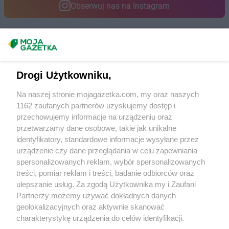
Obserwuj nas na Instagram
Masz sugestie lub pytania?
Napisz do nas:
support@mojagazetka.com
Drogi Użytkowniku,
Współpraca z nami
Na naszej stronie mojagazetka.com, my oraz naszych
Zobacz szczegóły
1162 zaufanych partnerów uzyskujemy dostęp i
Retail Radar – analiza rynku
przechowujemy informacje na urządzeniu oraz
przetwarzamy dane osobowe, takie jak unikalne
identyfikatory, standardowe informacje wysyłane przez
Wasze ulubione produkty
urządzenie czy dane przeglądania w celu zapewniania
spersonalizowanych reklam, wybór spersonalizowanych
Regulamin serwisu i polityka prywatności
treści, pomiar reklam i treści, badanie odbiorców oraz
ulepszanie usług. Za zgodą Użytkownika my i Zaufani
Mapa strony
Partnerzy możemy używać dokładnych danych
geolokalizacyjnych oraz aktywnie skanować
Wszystkie miasta z lokalizacjami sklepów
charakterystykę urządzenia do celów identyfikacji.
Ponieważ cenimy Twoją prywatność, prosimy o zgodę na