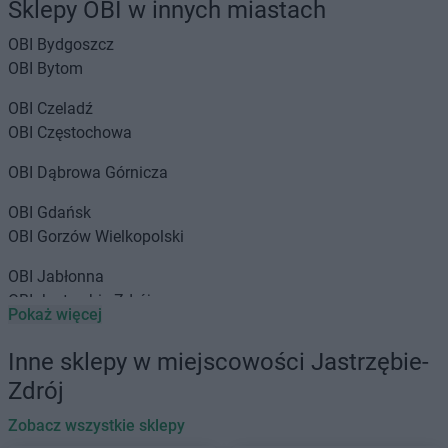
Sklepy OBI w innych miastach
OBI
Bydgoszcz
OBI
Bytom
OBI
Czeladź
OBI
Częstochowa
OBI
Dąbrowa Górnicza
OBI
Gdańsk
OBI
Gorzów Wielkopolski
OBI
Jabłonna
OBI
Jastrzębie-Zdrój
Pokaż więcej
OBI
Katowice
Inne sklepy w miejscowości Jastrzębie-
OBI
Kielce
Zdrój
OBI
Kobierzyce
OBI
Kobylnica
Zobacz wszystkie sklepy
OBI
Kraków