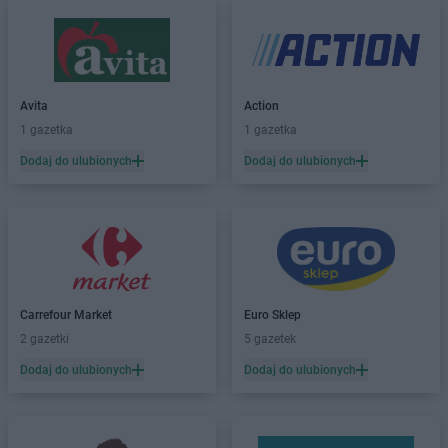
OBI
Leszno
OBI
Lipienice
OBI
Lubin
OBI
Lublin
Avita
Action
1 gazetka
1 gazetka
OBI
Łódź
Dodaj do ulubionych
Dodaj do ulubionych
OBI
Miejsce Piastowe
OBI
Mysiadło
OBI
Nowy Sącz
OBI
Olsztyn
OBI
Opole
Carrefour Market
Euro Sklep
OBI
Ostrołęka
2 gazetki
5 gazetek
OBI
Ostrów Wielkopolski
Dodaj do ulubionych
Dodaj do ulubionych
OBI
Piotrków Trybunalski
OBI
Płock
OBI
Poznań