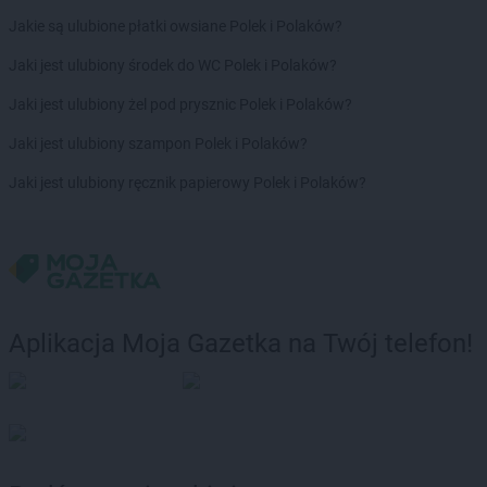
Jakie są ulubione płatki owsiane Polek i Polaków?
Chorten
Cekcyn
Chorten
Celestynów
Jaki jest ulubiony środek do WC Polek i Polaków?
Chorten
Celiny
Jaki jest ulubiony żel pod prysznic Polek i Polaków?
Chorten
Cepno
Chorten
Chałupy
Jaki jest ulubiony szampon Polek i Polaków?
Chorten
Chełm
Jaki jest ulubiony ręcznik papierowy Polek i Polaków?
Chorten
Chełm Śląski
Chorten
Chełmek
Chorten
Chełmno
Chorten
Chełmża
Chorten
Chłopy
Chorten
Chociule
Aplikacja Moja Gazetka na Twój telefon!
Chorten
Chociw
Chorten
Chodzież
Chorten
Chojnice
Chorten
Chojno Nowe Drugie
Chorten
Chojnów
Chorten
Choroszcz