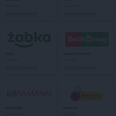
Chorten
Białousy
4 gazetki
Brak gazetek
Chorten
Białowieża
Chorten
Białożewin
Dodaj do ulubionych
Dodaj do ulubionych
Chorten
Białystok
Chorten
Biecz
Chorten
Biedaszki
Chorten
Biedrzychowice
Chorten
Bielany-Żyłaki
Chorten
Bielicha
Żabka
Delikatesy Centrum
Chorten
Bieliny
2 gazetki
1 gazetka
Chorten
Bielsk Podlaski
Dodaj do ulubionych
Dodaj do ulubionych
Chorten
Bielsko-Biała
Chorten
Bierwce
Chorten
Biłgoraj
Chorten
Biskupiec
Chorten
Biskupiec-Kolonia Trzecia
Chorten
Błędowo
Chorten
Blochy
ROSSMANN
Biedronka
Chorten
Błonie
Brak gazetek
9 gazetek