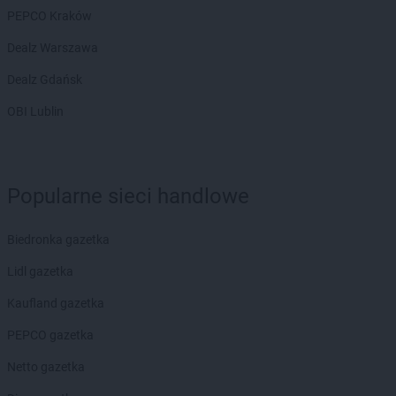
PEPCO Kraków
Chorten
Borzęcin Duży
Chorten
Borzymy
Dealz Warszawa
Chorten
Boże
Dealz Gdańsk
Chorten
Braciejówka
Chorten
Bramki
OBI Lublin
Chorten
Braniewo
Chorten
Brańsk
Chorten
Brenna
Chorten
Brochów
Popularne sieci handlowe
Chorten
Brójce
Chorten
Brok
Biedronka gazetka
Chorten
Brończany
Chorten
Lidl gazetka
Broniewice
Chorten
Bronowo
Kaufland gazetka
Chorten
Brudki Stare
Chorten
PEPCO gazetka
Brusy
Chorten
Brwinów
Netto gazetka
Chorten
Brzesko