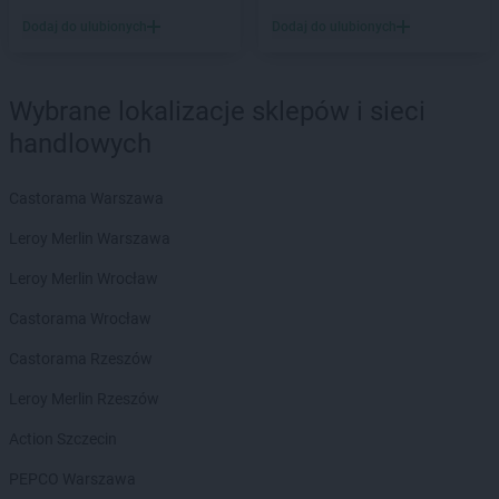
Chorten
Bobrówka
Dodaj do ulubionych
Dodaj do ulubionych
Chorten
Bobrowniki
Chorten
Bochnia
Chorten
Boćki
Wybrane lokalizacje sklepów i sieci
Chorten
Bodaczów
handlowych
Chorten
Bogatynia
Chorten
Bogdanka
Castorama Warszawa
Chorten
Bojano
Chorten
Bolęcin
Leroy Merlin Warszawa
Chorten
Bolesławiec
Leroy Merlin Wrocław
Chorten
Bolimów
Chorten
Bolków
Castorama Wrocław
Chorten
Bolszewo
Castorama Rzeszów
Chorten
Borek
Chorten
Borki
Leroy Merlin Rzeszów
Chorten
Borkowo
Action Szczecin
Chorten
Borów Wielki
Chorten
Borowe
PEPCO Warszawa
Chorten
Borowina