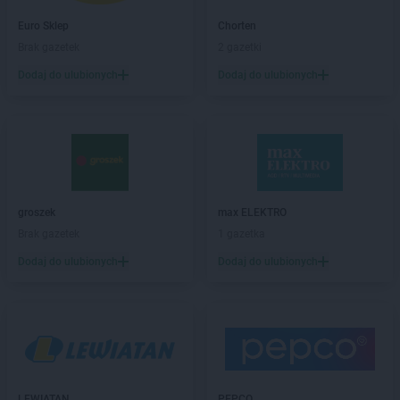
Chorten
Barcin
Euro Sklep
Chorten
Chorten
Bargłów Kościelny
Brak gazetek
2 gazetki
Chorten
Bartniki
Dodaj do ulubionych
Dodaj do ulubionych
Chorten
Bartołty Wielkie
Chorten
Bartoszyce
Chorten
Będzieszyn
Chorten
Bełchatów
Chorten
Bezledy
Chorten
Biała Niżna
Chorten
Biała Piska
groszek
max ELEKTRO
Chorten
Biała Podlaska
Brak gazetek
1 gazetka
Chorten
Biała Rawska
Dodaj do ulubionych
Dodaj do ulubionych
Chorten
Białebłoto-Kobyla
Chorten
Białebłoto-Stara Wieś
Chorten
Białobiel
Chorten
Białobrzegi
Chorten
Białogard
Chorten
Białogóra
LEWIATAN
PEPCO