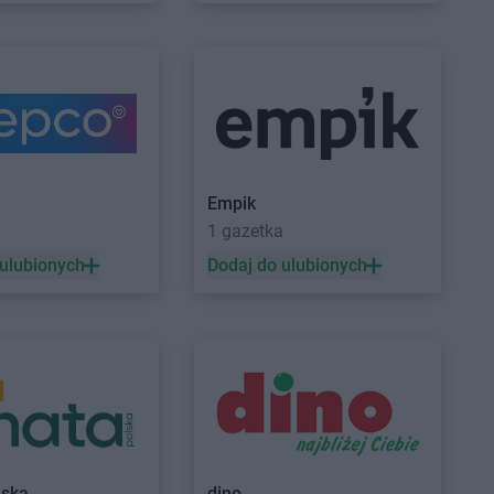
nia Góra
ik
PEPCO
Krasne
onowo
PEPCO
Kraśnik
akowo
PEPCO
Krobia
ian
PEPCO
Krośniewice
ierzyna
PEPCO
Krosno
rzyn
PEPCO
Krosno Odrzańskie
Empik
rzyn nad Odrą
PEPCO
Krotoszyn
a
1 gazetka
alin
PEPCO
Kruszwica
l
PEPCO
Krynica-Zdrój
 ulubionych
Dodaj do ulubionych
le
PEPCO
Kryspinów
lewo Pomorskie
PEPCO
Krzepice
ry
PEPCO
Krzeszowice
egłowy
PEPCO
Krzyż Wielkopolski
enice
PEPCO
Kutno
uchów
PEPCO
Kwidzyn
ów
kowice
lska
dino