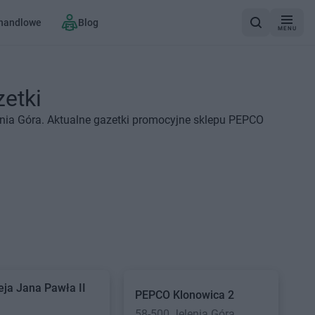
 handlowe
Blog
MENU
zetki
nia Góra. Aktualne gazetki promocyjne sklepu PEPCO
eja Jana Pawła II
PEPCO
Klonowica 2
58-500 Jelenia Góra