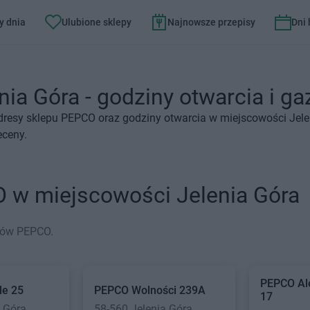
y dnia
Ulubione sklepy
Najnowsze przepisy
Dni
ia Góra - godziny otwarcia i ga
dresy sklepu PEPCO oraz godziny otwarcia w miejscowości Jele
eceny.
O w miejscowości Jelenia Góra
epów PEPCO.
PEPCO
Al
le 25
PEPCO
Wolności 239A
17
a Góra
58-560 Jelenia Góra