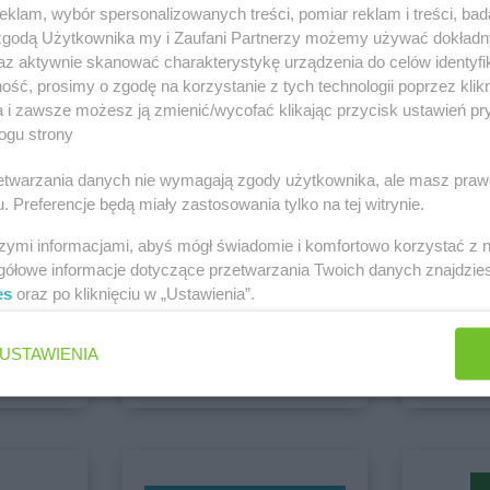
klam, wybór spersonalizowanych treści, pomiar reklam i treści, bad
PEPCO
Boguszów-Gorce
PEPCO
Brze
 zgodą Użytkownika my i Zaufani Partnerzy możemy używać dokład
PEPCO
Bolesławiec
PEPCO
Brze
az aktywnie skanować charakterystykę urządzenia do celów identyfi
PEPCO
Bolszewo
PEPCO
Brze
ść, prosimy o zgodę na korzystanie z tych technologii poprzez klikn
PEPCO
Borek Wielkopolski
PEPCO
Brze
 Jelenia Góra
a i zawsze możesz ją zmienić/wycofać klikając przycisk ustawień pr
Zobacz wszystkie sklepy
ogu strony
PEPCO
Ciechanów
PEPCO
Czar
PEPCO
Ciechocinek
PEPCO
Czc
rzetwarzania danych nie wymagają zgody użytkownika, ale masz praw
PEPCO
Cieszyn
PEPCO
Czec
. Preferencje będą miały zastosowania tylko na tej witrynie.
PEPCO
Czaplinek
PEPCO
Czel
szymi informacjami, abyś mógł świadomie i komfortowo korzystać z
PEPCO
Czarna
PEPCO
Czer
gółowe informacje dotyczące przetwarzania Twoich danych znajdzi
PEPCO
Czarna Białostocka
PEPCO
Czer
es
oraz po kliknięciu w „Ustawienia”.
o
PEPCO
Czarnków
PEPCO
Czer
BRICOMARCHE
Action
6 gazetek
1 gazetk
kowe
PEPCO
Dębowa
PEPCO
Draw
USTAWIENIA
PEPCO
Debrzno
PEPCO
Drez
ch
Dodaj do ulubionych
Dodaj do
PEPCO
Dobczyce
PEPCO
Drob
PEPCO
Dobra
PEPCO
Drze
PEPCO
Dobre Miasto
PEPCO
Dusz