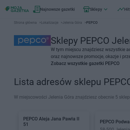
Najnowsze gazetki
Sklepy
Hit
Strona główna
>
Lokalizacje
>
Jelenia Góra
>
PEPCO
Sklepy PEPCO Jelen
W tym miejscu znajdziesz wszystkie a
oraz najnowsze promocje, okazje i prz
Zobacz wszystkie gazetki PEPCO
Lista adresów sklepu PEPC
W miejscowości Jelenia Góra znajdziesz obecnie 5 skl
PEPCO
Aleja Jana Pawła II
PEPCO
Podwa
51
58-500 Jeleni