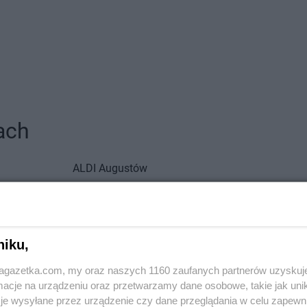
ach
ALDI
Augustów
ALDI
Bieruń
ALDI
Brzeg
ALDI
Blachownia
ALDI
Brzezi
ALDI
Bochnia
ALDI
Bydgos
niku,
ALDI
Ciechanów
ALDI
Czecho
jagazetka.com, my oraz naszych 1160 zaufanych partnerów uzyskuj
ALDI
Cieszyn
ALDI
Czerwi
cje na urządzeniu oraz przetwarzamy dane osobowe, takie jak unika
ALDI
Drawsko Pomorskie
ALDI
Działd
je wysyłane przez urządzenie czy dane przeglądania w celu zapewn