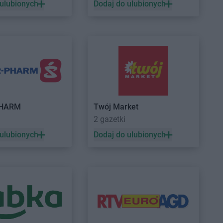
 ulubionych
Dodaj do ulubionych
owy
ów
e Opolskie
ALDI
Syców
Las
ALDI
Szczecin
hów
ALDI
Szczecinek
n
ALDI
Szprotawa
PHARM
Twój Market
i
a
2 gazetki
ędz
 ulubionych
Dodaj do ulubionych
dzin
ALDI
Świętochłowice
e
ALDI
Świnoujście