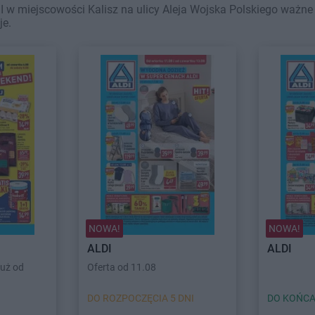
w miejscowości Kalisz na ulicy Aleja Wojska Polskiego ważne w
je.
NOWA!
NOWA!
ALDI
ALDI
uż od
Oferta od 11.08
DO ROZPOCZĘCIA 5 DNI
DO KOŃCA