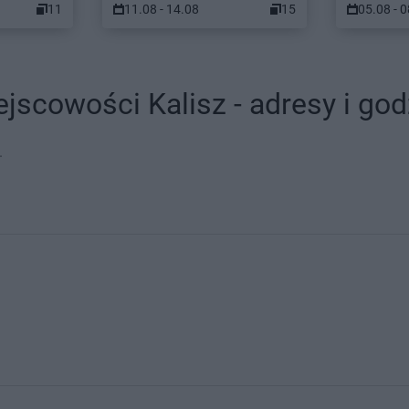
11
11.08 - 14.08
15
05.08 - 
jscowości Kalisz - adresy i god
.