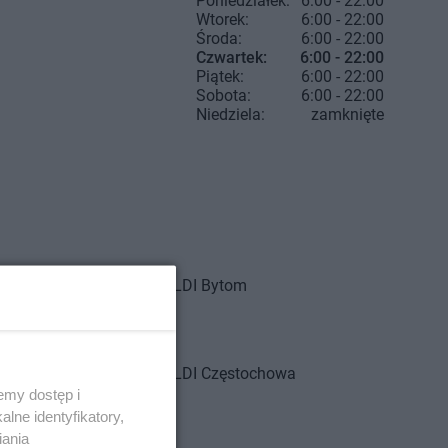
Poniedziałek:
6:00 - 22:00
Wtorek:
6:00 - 22:00
Środa:
6:00 - 22:00
Czwartek:
6:00 - 22:00
Piątek:
6:00 - 22:00
Sobota:
6:00 - 22:00
Niedziela:
zamknięte
ALDI
Bytom
ny
zcz
wice-Dziedzice
ALDI
Częstochowa
emy dostęp i
onka-Leszczyny
lne identyfikatory,
owo
iania