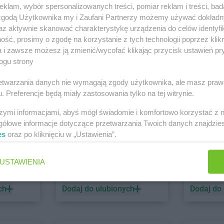
klam, wybór spersonalizowanych treści, pomiar reklam i treści, bad
ALDI
Dywity
ALDI
Dzierż
 zgodą Użytkownika my i Zaufani Partnerzy możemy używać dokład
az aktywnie skanować charakterystykę urządzenia do celów identyfi
ść, prosimy o zgodę na korzystanie z tych technologii poprzez klikn
ALDI
Gorzów Wielkopolski
ALDI
Grodzi
a i zawsze możesz ją zmienić/wycofać klikając przycisk ustawień pr
ALDI
Gostyń
ALDI
Grudzi
ogu strony
 Kalisz
Zobacz wszystkie sklepy
ALDI
Grajewo
ALDI
Gryfice
rzetwarzania danych nie wymagają zgody użytkownika, ale masz praw
ALDI
Grodzisk Mazowiecki
ALDI
Gubin
. Preferencje będą miały zastosowania tylko na tej witrynie.
szymi informacjami, abyś mógł świadomie i komfortowo korzystać z
gółowe informacje dotyczące przetwarzania Twoich danych znajdzi
es
oraz po kliknięciu w „Ustawienia”.
ALDI
Jędrzejów
ALDI
Jeleni
ALDI
Jelcz-Laskowice
ALDI
Józef
BRICOMARCHE
Action
USTAWIENIA
6 gazetek
1 gazetk
ALDI
Konin
ALDI
Krakó
ALDI
Kosakowo
ALDI
Krapko
ch
Dodaj do ulubionych
Dodaj do
ALDI
Kostrzyn nad Odrą
ALDI
Krosno
ALDI
Koszalin
ALDI
Krosno
ALDI
Kowale
ALDI
Krotos