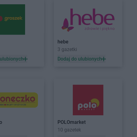
wnia
ALDI
Lubliniec
ALDI
Luboń
hebe
3 gazetki
ło
ALDI
Mysłowice
órz
ALDI
Myszków
 ulubionych
Dodaj do ulubionych
arg
ALDI
Nysa
 Mazowiecki
ów
na
o
POLOmarket
y
a
10 gazetek
ice