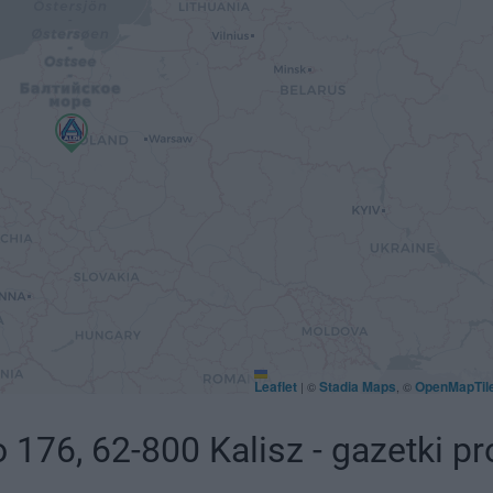
Leaflet
Stadia Maps
OpenMapTil
|
©
, ©
 176, 62-800 Kalisz - gazetki p