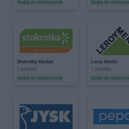
Dodaj do ulubionych
Dodaj do ulubiony
ALDI
Rabka-Zdrój
ALDI
Radzymin
ALDI
Racibórz
ALDI
Radzyń Podlas
ALDI
Radom
ALDI
Rawicz
ALDI
Radomsko
ALDI
Reda
ALDI
Siemianowice Śląskie
ALDI
Słupsk
ALDI
Sieradz
ALDI
Smolec
ALDI
Skarżysko-Kamienna
ALDI
Sochaczew
ALDI
Skawina
ALDI
Sokołów Podla
Stokrotka Market
Leroy Merlin
ALDI
Skierniewice
ALDI
Sopot
1 gazetka
1 gazetka
ALDI
Słubice
ALDI
Sosnowiec
Dodaj do ulubionych
Dodaj do ulubiony
ALDI
Śrem
ALDI
Świdnica
ALDI
Środa Wielkopolska
ALDI
Świdnik
ALDI
Tarnobrzeg
ALDI
Tarnowskie Gó
ALDI
Tarnów
ALDI
Tczew
ALDI
Ustka