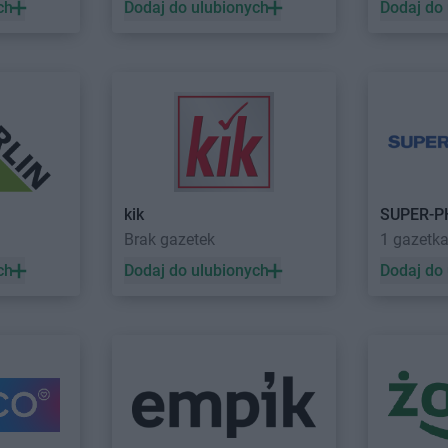
ch
Dodaj do ulubionych
Dodaj do
ALDI
Rembelszczyzna
ALDI
Rybnik
ki
ALDI
Rokietnica
ALDI
Rydułt
ALDI
Ropczyce
ALDI
Rzesz
ALDI
Ruda Śląska
ALDI
Rzgów
ALDI
Stalowa Wola
ALDI
Strzelc
ALDI
Stara Iwiczna
ALDI
Suchy 
ALDI
Starachowice
ALDI
Sulec
ski
ALDI
Stargard
ALDI
Sulęci
kik
SUPER-
ALDI
Starogard Gdański
ALDI
Suwałk
Brak gazetek
1 gazetk
ALDI
Strzegom
ALDI
Swarz
ch
Dodaj do ulubionych
Dodaj do
ALDI
Świdwin
ALDI
Świebo
ALDI
Świebodzice
ALDI
Świeci
ry
ALDI
Tomaszów Mazowiecki
ALDI
Tulce
ALDI
Toruń
ALDI
Tychy