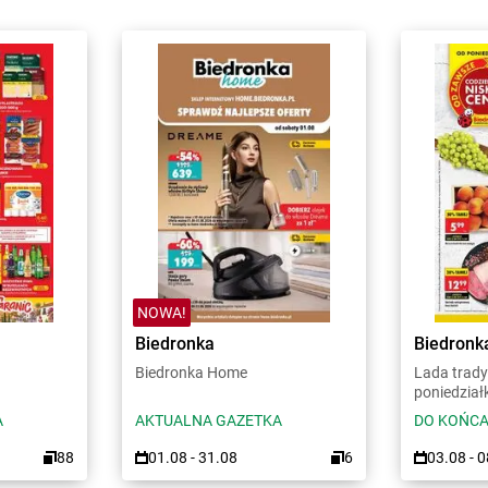
NOWA!
Biedronka
Biedronk
Biedronka Home
Lada trady
poniedział
A
AKTUALNA GAZETKA
DO KOŃCA
88
01.08 - 31.08
6
03.08 - 