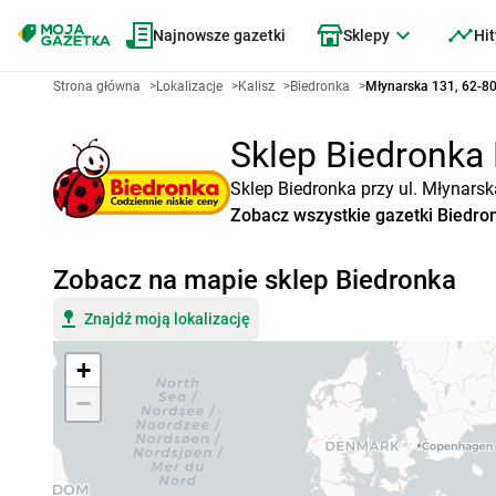
Najnowsze gazetki
Sklepy
Hit
Strona główna
>
Lokalizacje
>
Kalisz
>
Biedronka
>
Młynarska 131, 62-80
Sklep Biedronka 
Sklep Biedronka przy ul. Młynarsk
Zobacz wszystkie gazetki Biedro
Zobacz na mapie sklep Biedronka
Znajdź moją lokalizację
+
−