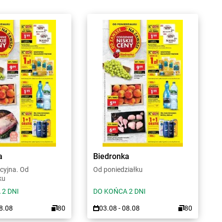
a
Biedronka
cyjna. Od
Od poniedziałku
ku
 2 DNI
DO KOŃCA 2 DNI
08.08
80
03.08 - 08.08
80