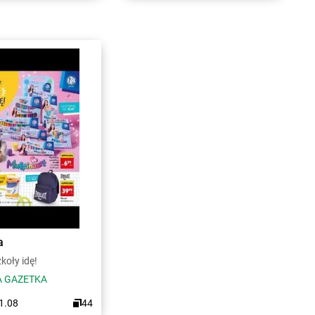
a
koły idę!
 GAZETKA
31.08
44