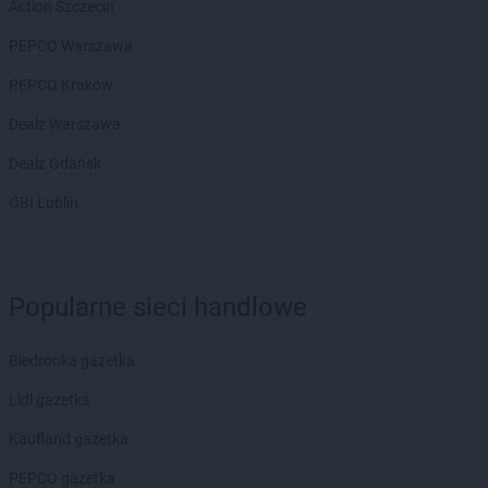
Chorten
Białousy
Action Szczecin
Chorten
Białowieża
PEPCO Warszawa
Chorten
Białożewin
Chorten
Białystok
PEPCO Kraków
Chorten
Biecz
Dealz Warszawa
Chorten
Biedaszki
Chorten
Biedrzychowice
Dealz Gdańsk
Chorten
Bielany-Żyłaki
OBI Lublin
Chorten
Bielicha
Chorten
Bieliny
Chorten
Bielsk Podlaski
Chorten
Bielsko-Biała
Popularne sieci handlowe
Chorten
Bierwce
Chorten
Biłgoraj
Biedronka gazetka
Chorten
Biskupiec
Chorten
Biskupiec-Kolonia Trzecia
Lidl gazetka
Chorten
Błędowo
Kaufland gazetka
Chorten
Blochy
Chorten
Błonie
PEPCO gazetka