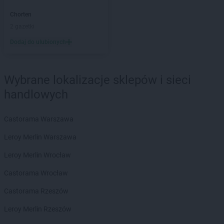
Chorten
Barcin
Chorten
Chorten
Bargłów Kościelny
2 gazetki
Chorten
Bartniki
Dodaj do ulubionych
Chorten
Bartołty Wielkie
Chorten
Bartoszyce
Chorten
Będzieszyn
Wybrane lokalizacje sklepów i sieci
Chorten
Bełchatów
handlowych
Chorten
Bezledy
Chorten
Biała Niżna
Chorten
Biała Piska
Castorama Warszawa
Chorten
Biała Podlaska
Leroy Merlin Warszawa
Chorten
Biała Rawska
Chorten
Białebłoto-Kobyla
Leroy Merlin Wrocław
Chorten
Białebłoto-Stara Wieś
Castorama Wrocław
Chorten
Białobiel
Chorten
Białobrzegi
Castorama Rzeszów
Chorten
Białogard
Leroy Merlin Rzeszów
Chorten
Białogóra