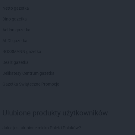
Chorten
Bobrówka
Netto gazetka
Chorten
Bobrowniki
Chorten
Bochnia
Dino gazetka
Chorten
Boćki
Action gazetka
Chorten
Bodaczów
Chorten
Bogatynia
ALDI gazetka
Chorten
Bogdanka
ROSSMANN gazetka
Chorten
Bojano
Chorten
Bolęcin
Dealz gazetka
Chorten
Bolesławiec
Delikatesy Centrum gazetka
Chorten
Bolimów
Chorten
Bolków
Gazetka Świąteczne Promocje
Chorten
Bolszewo
Chorten
Borek
Chorten
Borki
Ulubione produkty użytkowników
Chorten
Borkowo
Chorten
Borów Wielki
Chorten
Borowe
Jakie jest ulubione mleko Polek i Polaków?
Chorten
Borowina