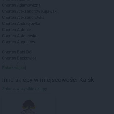
Chorten
Adamowizna
Chorten
Aleksandrów Kujawski
Chorten
Aleksandrówka
Chorten
Andrzejówka
Chorten
Antonie
Chorten
Antonówka
Chorten
Augustów
Chorten
Babi Dół
Chorten
Baćkowice
Chorten
Bajdy
Pokaż więcej
Chorten
Bajki-Zalesie
Chorten
Bakałarzewo
Inne sklepy w miejscowości Kalsk
Chorten
Bąkowo
Chorten
Zobacz wszystkie sklepy
Banie
Chorten
Banino
Chorten
Baranowo
Chorten
Barchów
Chorten
Barcikowo