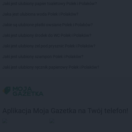
Jaki jest ulubiony papier toaletowy Polek i Polaków?
Chorten
Borzęcin Duży
Chorten
Borzymy
Jaka jest ulubiona woda Polek i Polaków?
Chorten
Boże
Jakie są ulubione płatki owsiane Polek i Polaków?
Chorten
Braciejówka
Chorten
Bramki
Jaki jest ulubiony środek do WC Polek i Polaków?
Chorten
Braniewo
Jaki jest ulubiony żel pod prysznic Polek i Polaków?
Chorten
Brańsk
Chorten
Brenna
Jaki jest ulubiony szampon Polek i Polaków?
Chorten
Brochów
Jaki jest ulubiony ręcznik papierowy Polek i Polaków?
Chorten
Brójce
Chorten
Brok
Chorten
Brończany
Chorten
Broniewice
Chorten
Bronowo
Chorten
Brudki Stare
Aplikacja Moja Gazetka na Twój telefon!
Chorten
Brusy
Chorten
Brwinów
Chorten
Brzesko