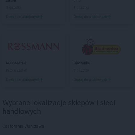
Żabka
dino
Biedronka
Bielsk Podlaski
2 gazetki
1 gazetka
Biedronka
Bielsko-Biała
Biedronka
Biertowice
Dodaj do ulubionych
Dodaj do ulubionych
Biedronka
Bieruń
Biedronka
Bierutów
Biedronka
Biłgoraj
Biedronka
Biskupice
Biedronka
Biskupiec
Biedronka
Blachownia
ROSSMANN
Biedronka
Biedronka
Błażowa
Brak gazetek
7 gazetek
Biedronka
Błędów
Dodaj do ulubionych
Dodaj do ulubionych
Biedronka
Bliżyn
Biedronka
Błonie
Biedronka
Bobolice
Wybrane lokalizacje sklepów i sieci
Biedronka
Bobowa
handlowych
Biedronka
Bobrowiec
Biedronka
Bobrowniki
Biedronka
Bochnia
Castorama Warszawa
Biedronka
Bochotnica