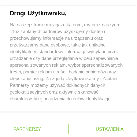
Biedronka
Choszczno
Napisz do nas:
support@mojagazetka.com
Biedronka
Drogi Użytkowniku,
Chotomów
Współpraca z nami
Biedronka
Chróścice
Na naszej stronie mojagazetka.com, my oraz naszych
Biedronka
Chrzanów
Zobacz szczegóły
1162 zaufanych partnerów uzyskujemy dostęp i
Biedronka
Chrząstowice
Retail Radar – analiza rynku
przechowujemy informacje na urządzeniu oraz
Biedronka
Chwaszczyno
przetwarzamy dane osobowe, takie jak unikalne
Biedronka
Chybie
identyfikatory, standardowe informacje wysyłane przez
Biedronka
Cianowice Duże
Wasze ulubione produkty
urządzenie czy dane przeglądania w celu zapewniania
Biedronka
Ciążeń
spersonalizowanych reklam, wybór spersonalizowanych
Regulamin serwisu i polityka prywatności
Biedronka
Ciechanów
treści, pomiar reklam i treści, badanie odbiorców oraz
Biedronka
ulepszanie usług. Za zgodą Użytkownika my i Zaufani
Ciechanowiec
Mapa strony
Partnerzy możemy używać dokładnych danych
Biedronka
Ciechocinek
geolokalizacyjnych oraz aktywnie skanować
Biedronka
Cieplewo
Zawsze najnowsze gazetki w naszej
Wszystkie miasta z lokalizacjami sklepów
charakterystykę urządzenia do celów identyfikacji.
Biedronka
Cieszanów
Ponieważ cenimy Twoją prywatność, prosimy o zgodę na
aplikacji
Biedronka
Cieszyn
korzystanie z tych technologii poprzez kliknięcie
Biedronka
Cybinka
„Akceptuję”. Zgoda jest dobrowolna i zawsze możesz ją
Biedronka
Cynków
+ 1,5 mln zadowolonych kupujących
zmienić/wycofać klikając przycisk ustawień prywatności
Polska
Czechy
Ukraina
Litwa
Słowacja
Rumunia
PARTNERZY
USTAWIENIA
Biedronka
Czajęcice
znajdujący się w lewym dolnym rogu strony