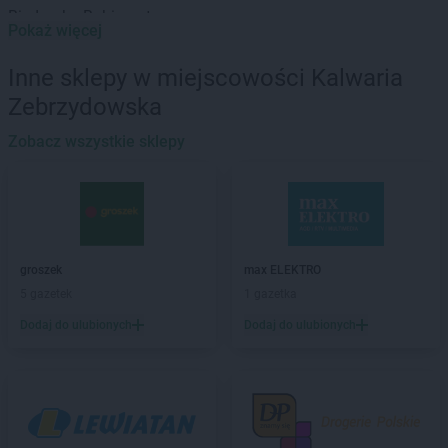
Biedronka
Babimost
Pokaż więcej
Biedronka
Baborów
Biedronka
Banie
Inne sklepy w miejscowości Kalwaria
Biedronka
Banie Mazurskie
Zebrzydowska
Biedronka
Banino
Biedronka
Baniocha
Zobacz wszystkie sklepy
Biedronka
Baranowo
Biedronka
Barciany
Biedronka
Barcin
Biedronka
Barczewo
Biedronka
Bardo
groszek
max ELEKTRO
Biedronka
Barlinek
5 gazetek
1 gazetka
Biedronka
Bartoszyce
Dodaj do ulubionych
Dodaj do ulubionych
Biedronka
Barwice
Biedronka
Będzin
Biedronka
Bełchatów
Biedronka
Bełżyce
Biedronka
Bestwina