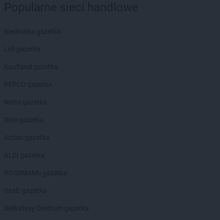
Biedronka
Braniewo
Popularne sieci handlowe
Biedronka
Brańsk
Biedronka
Brenna
Biedronka gazetka
Biedronka
Brodnica
Biedronka
Brusy
Lidl gazetka
Biedronka
Brwinów
Kaufland gazetka
Biedronka
Brzeg
Biedronka
Brzeg Dolny
PEPCO gazetka
Biedronka
Brześć Kujawski
Netto gazetka
Biedronka
Brzesko
Biedronka
Brzeszcze
Dino gazetka
Biedronka
Brzeziny
Action gazetka
Biedronka
Brzezna
Biedronka
Brzeźnio
ALDI gazetka
Biedronka
Brzostek
ROSSMANN gazetka
Biedronka
Brzoza
Biedronka
Brzozów
Dealz gazetka
Biedronka
Buczkowice
Delikatesy Centrum gazetka
Biedronka
Budzów