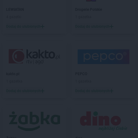
Biedronka
Bezrzecze
Biedronka
Biała
LEWIATAN
Drogerie Polskie
Biedronka
Biała Parcela
4 gazetki
1 gazetka
Biedronka
Biała Piska
Dodaj do ulubionych
Dodaj do ulubionych
Biedronka
Biała Podlaska
Biedronka
Biała Rawska
Biedronka
Białe Błota
Biedronka
Białka
Biedronka
Białka Tatrzańska
Biedronka
Białobrzegi
Biedronka
Białogard
kakto.pl
PEPCO
Biedronka
Biały Bór
1 gazetka
1 gazetka
Biedronka
Białystok
Dodaj do ulubionych
Dodaj do ulubionych
Biedronka
Biecz
Biedronka
Biedronka
Biedronka
Biedrusko
Biedronka
Bielany Wrocławskie
Biedronka
Bielawa
Biedronka
Bielsk