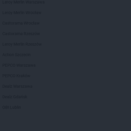
Leroy Merlin Warszawa
Biedronka
Bochotnica-Kolonia
Biedronka
Bodzentyn
Leroy Merlin Wrocław
Biedronka
Bogacica
Castorama Wrocław
Biedronka
Bogatynia
Biedronka
Boguchwała
Castorama Rzeszów
Biedronka
Boguszów-Gorce
Leroy Merlin Rzeszów
Biedronka
Bojano
Biedronka
Bolesławice
Action Szczecin
Biedronka
Bolesławiec
PEPCO Warszawa
Biedronka
Bolków
Biedronka
Bolszewo
PEPCO Kraków
Biedronka
Bońki
Dealz Warszawa
Biedronka
Borek Wielkopolski
Biedronka
Borki
Dealz Gdańsk
Biedronka
Borkowo
OBI Lublin
Biedronka
Borne Sulinowo
Biedronka
Borówiec
Biedronka
Branice