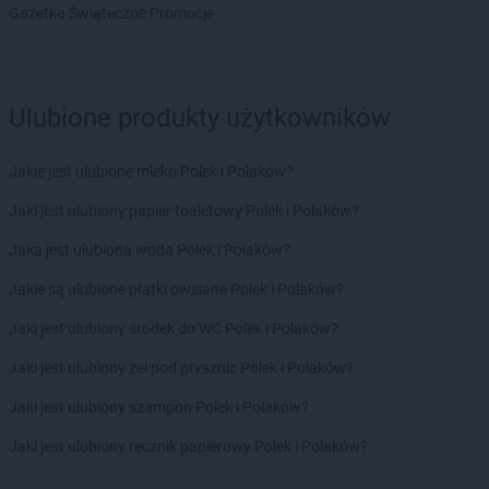
Biedronka
Budzyń
Gazetka Świąteczne Promocje
Biedronka
Buk
Biedronka
Bukowno
Biedronka
Bulowice
Ulubione produkty użytkowników
Biedronka
Busko-Zdrój
Biedronka
Bychawa
Biedronka
Byczyna
Jakie jest ulubione mleko Polek i Polaków?
Biedronka
Bydgoszcz
Jaki jest ulubiony papier toaletowy Polek i Polaków?
Biedronka
Bystrzyca Górna
Biedronka
Bystrzyca Kłodzka
Jaka jest ulubiona woda Polek i Polaków?
Biedronka
Bytom
Jakie są ulubione płatki owsiane Polek i Polaków?
Biedronka
Bytom Odrzański
Biedronka
Bytów
Jaki jest ulubiony środek do WC Polek i Polaków?
Biedronka
Cegłów
Jaki jest ulubiony żel pod prysznic Polek i Polaków?
Biedronka
Charzyno
Jaki jest ulubiony szampon Polek i Polaków?
Biedronka
Chechło
Biedronka
Chęciny
Jaki jest ulubiony ręcznik papierowy Polek i Polaków?
Biedronka
Chełm