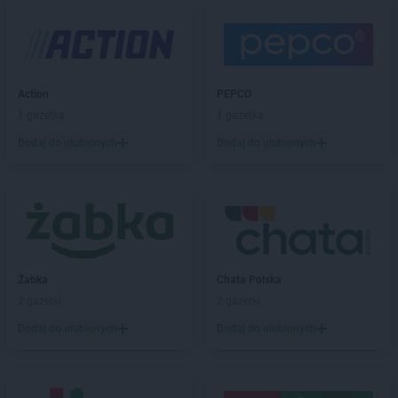
PEPCO
Bestwina
PEPCO
Biała Podlaska
PEPCO
Białe Błota
PEPCO
Białobrzegi
Action
PEPCO
PEPCO
Białogard
1 gazetka
1 gazetka
PEPCO
Białystok
Dodaj do ulubionych
Dodaj do ulubionych
PEPCO
Biecz
PEPCO
Biedrusko
PEPCO
Bielany Wrocławskie
PEPCO
Bielawa
PEPCO
Bielsko-Biała
PEPCO
Bieruń
PEPCO
Bierutów
Żabka
Chata Polska
PEPCO
Biłgoraj
2 gazetki
2 gazetki
PEPCO
Biskupiec
Dodaj do ulubionych
Dodaj do ulubionych
PEPCO
Blachownia
PEPCO
Błonie
PEPCO
Bobolice