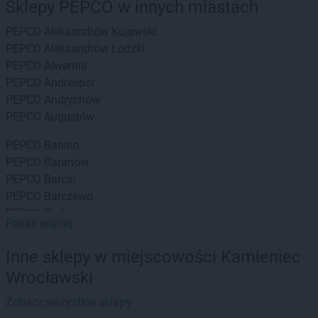
Sklepy PEPCO w innych miastach
PEPCO
Aleksandrów Kujawski
PEPCO
Aleksandrów Łódzki
PEPCO
Alwernia
PEPCO
Andrespol
PEPCO
Andrychów
PEPCO
Augustów
PEPCO
Banino
PEPCO
Baranów
PEPCO
Barcin
PEPCO
Barczewo
PEPCO
Barlinek
Pokaż więcej
PEPCO
Bartoszyce
PEPCO
Barwice
Inne sklepy w miejscowości Kamieniec
PEPCO
Będzin
Wrocławski
PEPCO
Bełchatów
PEPCO
Bełżyce
Zobacz wszystkie sklepy
PEPCO
Besko