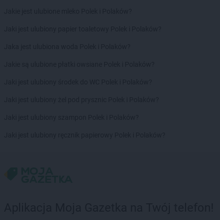
PEPCO
Czerniejewo
Jakie jest ulubione mleko Polek i Polaków?
PEPCO
Czernikowo
Jaki jest ulubiony papier toaletowy Polek i Polaków?
PEPCO
Czersk
PEPCO
Czerwionka-Leszczyny
Jaka jest ulubiona woda Polek i Polaków?
PEPCO
Częstochowa
Jakie są ulubione płatki owsiane Polek i Polaków?
PEPCO
Człuchów
PEPCO
Czudec
Jaki jest ulubiony środek do WC Polek i Polaków?
PEPCO
Jaki jest ulubiony żel pod prysznic Polek i Polaków?
Dąbrowa Białostocka
PEPCO
Dąbrowa Górnicza
Jaki jest ulubiony szampon Polek i Polaków?
PEPCO
Dąbrowa Tarnowska
PEPCO
Jaki jest ulubiony ręcznik papierowy Polek i Polaków?
Dąbrówka
PEPCO
Darłowo
PEPCO
Dawidy Bankowe
PEPCO
Dębe Wielkie
PEPCO
Dębica
PEPCO
Dęblin
Aplikacja Moja Gazetka na Twój telefon!
PEPCO
Dębno
PEPCO
Dębowa