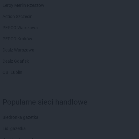
PEPCO
Brzeziny
Leroy Merlin Rzeszów
PEPCO
Brzostek
Action Szczecin
PEPCO
Brzozów
PEPCO
Buczkowice
PEPCO Warszawa
PEPCO
Buk
PEPCO Kraków
PEPCO
Busko-Zdrój
PEPCO
Byczyna
Dealz Warszawa
PEPCO
Bydgoszcz
Dealz Gdańsk
PEPCO
Bystrzyca Kłodzka
PEPCO
Bytom
OBI Lublin
PEPCO
Bytom Odrzański
PEPCO
Bytów
PEPCO
Celestynów
Popularne sieci handlowe
PEPCO
Chełm
PEPCO
Chełmno
Biedronka gazetka
PEPCO
Chmielnik
PEPCO
Chocianów
Lidl gazetka
PEPCO
Chodzież