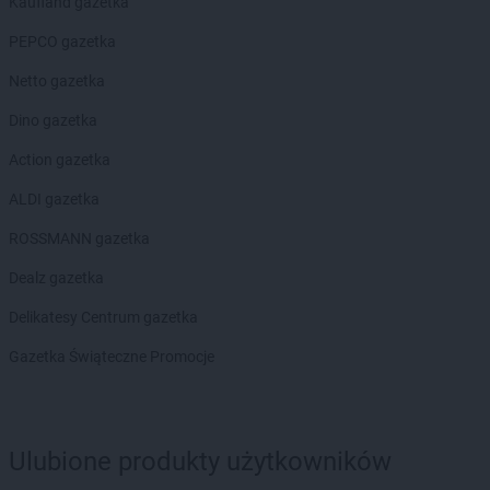
Kaufland gazetka
PEPCO
Chojna
PEPCO
Chojnice
PEPCO gazetka
PEPCO
Chojnów
Netto gazetka
PEPCO
Choroszcz
PEPCO
Chorzów
Dino gazetka
PEPCO
Choszczno
Action gazetka
PEPCO
Chrzanów
PEPCO
Chwaszczyno
ALDI gazetka
PEPCO
Ciechanów
ROSSMANN gazetka
PEPCO
Ciechocinek
PEPCO
Cieszyn
Dealz gazetka
PEPCO
Czaplinek
Delikatesy Centrum gazetka
PEPCO
Czarna
PEPCO
Czarna Białostocka
Gazetka Świąteczne Promocje
PEPCO
Czarnków
PEPCO
Czarny Dunajec
PEPCO
Czchów
Ulubione produkty użytkowników
PEPCO
Czechowice-Dziedzice
PEPCO
Czeladź