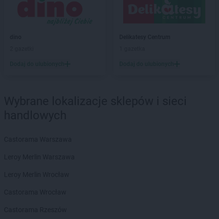
PEPCO
Bobowa
PEPCO
Bochnia
PEPCO
Bogatynia
PEPCO
Boguszów-Gorce
dino
Delikatesy Centrum
PEPCO
Bolesławiec
2 gazetki
1 gazetka
PEPCO
Bolszewo
Dodaj do ulubionych
Dodaj do ulubionych
PEPCO
Borek Wielkopolski
PEPCO
Braniewo
PEPCO
Brańsk
Wybrane lokalizacje sklepów i sieci
PEPCO
Bratkowice
handlowych
PEPCO
Brenna
PEPCO
Brodnica
Castorama Warszawa
PEPCO
Brusy
PEPCO
Brwinów
Leroy Merlin Warszawa
PEPCO
Brzeg
Leroy Merlin Wrocław
PEPCO
Brzeg Dolny
PEPCO
Brześć Kujawski
Castorama Wrocław
PEPCO
Brzesko
Castorama Rzeszów
PEPCO
Brzeszcze