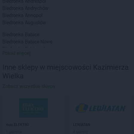
Biedronka
Andrespol
Biedronka
Andrychów
Biedronka
Annopol
Biedronka
Augustów
Biedronka
Babice
Biedronka
Babice Nowe
Biedronka
Babimost
Pokaż więcej
Biedronka
Baborów
Biedronka
Banie
Inne sklepy w miejscowości Kazimierza
Biedronka
Banie Mazurskie
Wielka
Biedronka
Banino
Biedronka
Baniocha
Zobacz wszystkie sklepy
Biedronka
Baranowo
Biedronka
Barciany
Biedronka
Barcin
Biedronka
Barczewo
Biedronka
Bardo
max ELEKTRO
LEWIATAN
Biedronka
Barlinek
1 gazetka
4 gazetki