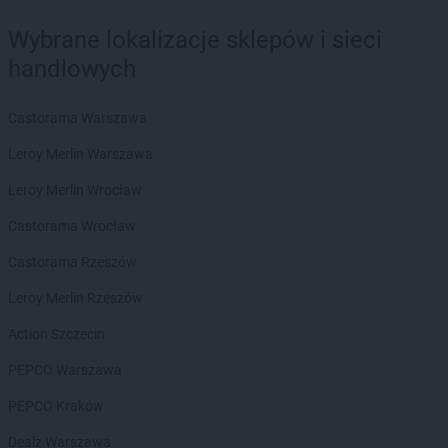
Biedronka
Bobolice
Wybrane lokalizacje sklepów i sieci
Biedronka
Bobowa
handlowych
Biedronka
Bobrowiec
Biedronka
Bobrowniki
Biedronka
Bochnia
Castorama Warszawa
Biedronka
Bochotnica
Leroy Merlin Warszawa
Biedronka
Bochotnica-Kolonia
Biedronka
Bodzentyn
Leroy Merlin Wrocław
Biedronka
Bogacica
Castorama Wrocław
Biedronka
Bogatynia
Biedronka
Boguchwała
Castorama Rzeszów
Biedronka
Boguszów-Gorce
Leroy Merlin Rzeszów
Biedronka
Bojano
Biedronka
Bolesławice
Action Szczecin
Biedronka
Bolesławiec
PEPCO Warszawa
Biedronka
Bolków
Biedronka
Bolszewo
PEPCO Kraków
Biedronka
Bońki
Dealz Warszawa