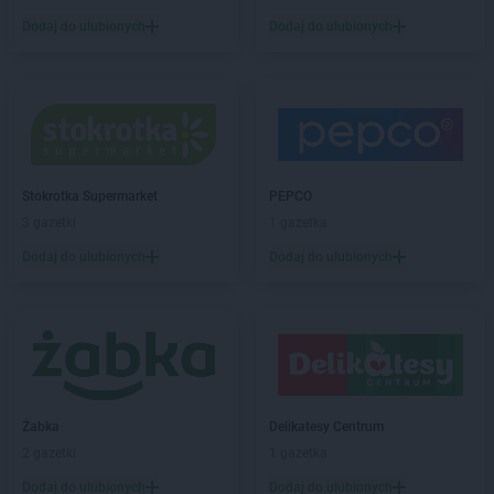
Biedronka
Bartoszyce
Dodaj do ulubionych
Dodaj do ulubionych
Biedronka
Barwice
Biedronka
Będzin
Biedronka
Bełchatów
Biedronka
Bełżyce
Biedronka
Bestwina
Biedronka
Bezrzecze
Biedronka
Biała
Stokrotka Supermarket
PEPCO
Biedronka
Biała Parcela
3 gazetki
1 gazetka
Biedronka
Biała Piska
Dodaj do ulubionych
Dodaj do ulubionych
Biedronka
Biała Podlaska
Biedronka
Biała Rawska
Biedronka
Białe Błota
Biedronka
Białka
Biedronka
Białka Tatrzańska
Biedronka
Białobrzegi
Biedronka
Białogard
Żabka
Delikatesy Centrum
Biedronka
Biały Bór
2 gazetki
1 gazetka
Biedronka
Białystok
Dodaj do ulubionych
Dodaj do ulubionych