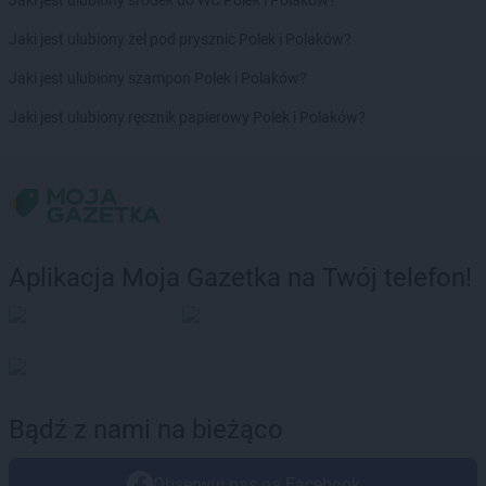
Jaki jest ulubiony środek do WC Polek i Polaków?
Biedronka
Cegłów
Jaki jest ulubiony żel pod prysznic Polek i Polaków?
Biedronka
Charzyno
Jaki jest ulubiony szampon Polek i Polaków?
Biedronka
Chechło
Biedronka
Chęciny
Jaki jest ulubiony ręcznik papierowy Polek i Polaków?
Biedronka
Chełm
Biedronka
Chełmek
Biedronka
Chełmno
Biedronka
Chełmża
Biedronka
Chmielnik
Biedronka
Chmielów
Aplikacja Moja Gazetka na Twój telefon!
Biedronka
Choceń
Biedronka
Chocianów
Biedronka
Chocianowice
Biedronka
Chociwel
Biedronka
Choczewo
Bądź z nami na bieżąco
Biedronka
Chodecz
Biedronka
Chodel
Biedronka
Chodzież
Obserwuj nas na Facebook