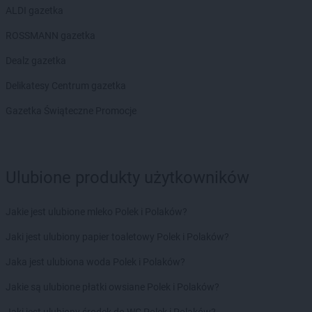
Biedronka
Brzeźnio
ALDI gazetka
Biedronka
Brzostek
ROSSMANN gazetka
Biedronka
Brzoza
Biedronka
Brzozów
Dealz gazetka
Biedronka
Buczkowice
Delikatesy Centrum gazetka
Biedronka
Budzów
Biedronka
Budzyń
Gazetka Świąteczne Promocje
Biedronka
Buk
Biedronka
Bukowno
Biedronka
Bulowice
Ulubione produkty użytkowników
Biedronka
Busko-Zdrój
Biedronka
Bychawa
Biedronka
Byczyna
Jakie jest ulubione mleko Polek i Polaków?
Biedronka
Bydgoszcz
Jaki jest ulubiony papier toaletowy Polek i Polaków?
Biedronka
Bystrzyca Górna
Biedronka
Bystrzyca Kłodzka
Jaka jest ulubiona woda Polek i Polaków?
Biedronka
Bytom
Jakie są ulubione płatki owsiane Polek i Polaków?
Biedronka
Bytom Odrzański
Biedronka
Bytów