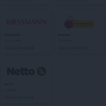
Biedronka
Biecz
Biedronka
Biedronka
Biedronka
Biedrusko
Biedronka
Bielany Wrocławskie
Biedronka
Bielawa
Biedronka
Bielsk
ROSSMANN
Biedronka
Biedronka
Bielsk Podlaski
Brak gazetek
12 gazetek
Biedronka
Bielsko-Biała
Biedronka
Biertowice
Dodaj do ulubionych
Dodaj do ulubionych
Biedronka
Bieruń
Biedronka
Bierutów
Biedronka
Biłgoraj
Biedronka
Biskupice
Biedronka
Biskupiec
Biedronka
Blachownia
NETTO
Biedronka
Błażowa
6 gazetek
Biedronka
Błędów
Dodaj do ulubionych
Biedronka
Bliżyn
Biedronka
Błonie