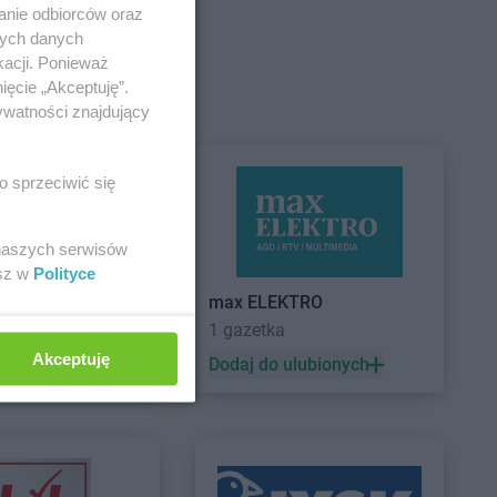
żoniów
anie odbiorców oraz
nych danych
kacji. Ponieważ
ięcie „Akceptuję”.
ywatności znajdujący
ewo
Action
Grudziądz
isk Mazowiecki
Action
Gryfice
isk Wielkopolski
Action
Gryfino
o sprzeciwić się
c
 naszych serwisów
esz w
Polityce
max ELEKTRO
1 gazetka
rzno
Akceptuję
 ulubionych
Dodaj do ulubionych
ia Góra
erzyna
Action
Kraśnik
zyn nad Odrą
Action
Krasnystaw
lin
Action
Krosno
le
Action
Krotoszyn