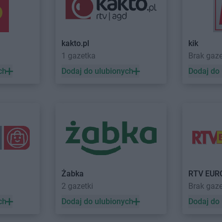
Action
Końskie
Action
Kozie
Action
Konstancin-Jeziorna
Action
Krak
Action
Kosakowo
Action
Krap
kakto.pl
kik
Action
Łódź
Action
Łomż
1 gazetka
Brak gaz
Action
Łomianki
Action
Łukó
ch
Dodaj do ulubionych
Dodaj do
Action
Lubań
Action
Lubli
Action
Lubartów
Action
Lubli
Action
Lubawa
Action
Lubo
Action
Lubin
Action
Lubs
Action
Mława
Action
Mysi
Action
Mosina
Action
Myśle
Action
Mrągowo
Action
Myśli
Żabka
RTV EUR
Action
Nowy Konik
Action
Nowy
2 gazetki
Brak gaz
Action
Nowy Sącz
Action
Nysa
ch
Dodaj do ulubionych
Dodaj do
 Lubawskie
Action
Nowy Targ