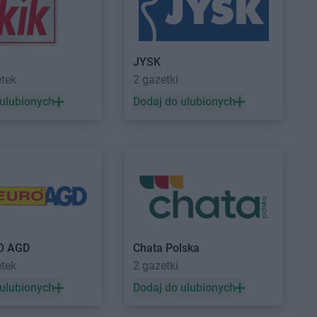
nice
Action
Kryspinów
ów
Action
Kwidzyn
kowice
JYSK
a
etek
2 gazetki
w
 ulubionych
Dodaj do ulubionych
n
niec
ń
ko
adło
Action
Mysłowice
nice
Action
Myszków
bórz
O AGD
Chata Polska
 Tomyśl
etek
2 gazetki
 ulubionych
Dodaj do ulubionych