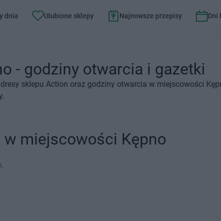
y dnia
Ulubione sklepy
Najnowsze przepisy
Dni
o - godziny otwarcia i gazetki
dresy sklepu Action oraz godziny otwarcia w miejscowości Kępn
y.
n w miejscowości Kępno
n.