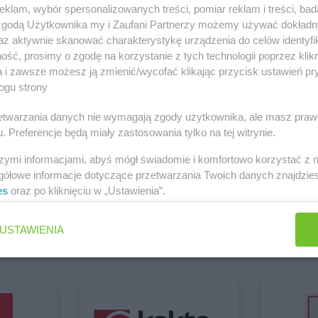
Action
Drawsko Pomorskie
Action
Dzier
klam, wybór spersonalizowanych treści, pomiar reklam i treści, bad
 zgodą Użytkownika my i Zaufani Partnerzy możemy używać dokład
Action
Działdowo
az aktywnie skanować charakterystykę urządzenia do celów identyfi
i Kępno
ść, prosimy o zgodę na korzystanie z tych technologii poprzez klikn
Zobacz wszystkie sklepy
a i zawsze możesz ją zmienić/wycofać klikając przycisk ustawień pr
Action
Góra
Action
Graj
ogu strony
Action
Gorlice
Action
Grodz
Action
Gorzów Wielkopolski
Action
Grodz
rzetwarzania danych nie wymagają zgody użytkownika, ale masz praw
. Preferencje będą miały zastosowania tylko na tej witrynie.
Action
Gostyń
Action
Gróje
szymi informacjami, abyś mógł świadomie i komfortowo korzystać z
gółowe informacje dotyczące przetwarzania Twoich danych znajdzi
es
oraz po kliknięciu w „Ustawienia”.
Dealz
groszek
4 gazetki
6 gazetek
Action
Jawczyce
Action
Jawo
USTAWIENIA
ch
Dodaj do ulubionych
Dodaj do
rój
Action
Jawor
Action
Jelen
Action
Koło
Action
Kości
Action
Kołobrzeg
Action
Kostr
Action
Kończewice
Action
Kosza
Action
Konin
Action
Kowa