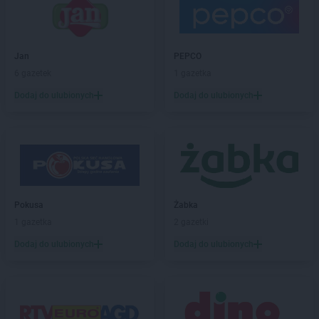
ROSSMANN
Boguchwała
ROSSMANN
Boguszów-Gorce
ROSSMANN
Bolechowo
Jan
PEPCO
ROSSMANN
Bolesławiec
6 gazetek
1 gazetka
ROSSMANN
Bolków
Dodaj do ulubionych
Dodaj do ulubionych
ROSSMANN
Bolszewo
ROSSMANN
Borek Wielkopolski
ROSSMANN
Braniewo
ROSSMANN
Brodnica
ROSSMANN
Brusy
ROSSMANN
Brwinów
ROSSMANN
Brzeg
Pokusa
Żabka
ROSSMANN
Brzeg Dolny
1 gazetka
2 gazetki
ROSSMANN
Brześć Kujawski
Dodaj do ulubionych
Dodaj do ulubionych
ROSSMANN
Brzesko
ROSSMANN
Brzeszcze
ROSSMANN
Brzeziny
ROSSMANN
Brzostek