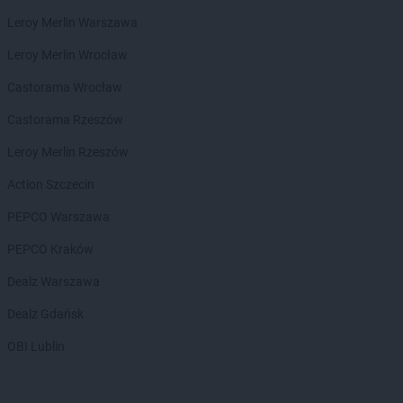
ROSSMANN
Czechowice-Dziedzice
Leroy Merlin Warszawa
ROSSMANN
Czeladź
ROSSMANN
Czernichów
Leroy Merlin Wrocław
ROSSMANN
Czerniejewo
Castorama Wrocław
ROSSMANN
Czernikowo
ROSSMANN
Czersk
Castorama Rzeszów
ROSSMANN
Czerwionka-Leszczyny
Leroy Merlin Rzeszów
ROSSMANN
Częstochowa
ROSSMANN
Człuchów
Action Szczecin
PEPCO Warszawa
ROSSMANN
Dąbrowa Białostocka
ROSSMANN
Dąbrowa Górnicza
PEPCO Kraków
ROSSMANN
Dąbrowa Tarnowska
Dealz Warszawa
ROSSMANN
Dąbrówka
ROSSMANN
Darłowo
Dealz Gdańsk
ROSSMANN
Dawidy Bankowe
OBI Lublin
ROSSMANN
Dębe Wielkie
ROSSMANN
Dębica
ROSSMANN
Dęblin