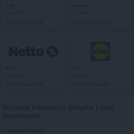
ROSSMANN
Chodzież
ALDI
Biedronka
ROSSMANN
Chojna
6 gazetek
12 gazetek
ROSSMANN
Chojnice
ROSSMANN
Chojnów
Dodaj do ulubionych
Dodaj do ulubionych
ROSSMANN
Choroszcz
ROSSMANN
Chorzów
ROSSMANN
Choszczno
ROSSMANN
Chrzanów
ROSSMANN
Chwaszczyno
ROSSMANN
Ciechanów
NETTO
LIDL
ROSSMANN
Ciechanowiec
6 gazetek
5 gazetek
ROSSMANN
Ciechocinek
Dodaj do ulubionych
Dodaj do ulubionych
ROSSMANN
Cieszyn
ROSSMANN
Czaplinek
ROSSMANN
Czarna
Wybrane lokalizacje sklepów i sieci
ROSSMANN
Czarna Białostocka
handlowych
ROSSMANN
Czarne
ROSSMANN
Czarnków
ROSSMANN
Czchów
Castorama Warszawa