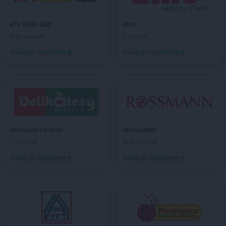
ROSSMANN
Brzozów
ROSSMANN
Budzistowo
ROSSMANN
RTV EURO AGD
Buk
dino
ROSSMANN
Brak gazetek
Busko-Zdrój
2 gazetki
ROSSMANN
Byczyna
Dodaj do ulubionych
Dodaj do ulubionych
ROSSMANN
Bydgoszcz
ROSSMANN
Bystrzyca Kłodzka
ROSSMANN
Bytom
ROSSMANN
Bytom Odrzański
ROSSMANN
Bytów
ROSSMANN
CH
Delikatesy Centrum
ROSSMANN
ROSSMANN
Chełm
1 gazetka
Brak gazetek
ROSSMANN
Chełmek
Dodaj do ulubionych
Dodaj do ulubionych
ROSSMANN
Chełmno
ROSSMANN
Chełmża
ROSSMANN
Chocianów
ROSSMANN
Chociwel
ROSSMANN
Choczewo