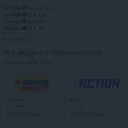
ROSSMANN
Babice Nowe
ROSSMANN
Babimost
ROSSMANN
Bąkowo
ROSSMANN
Banino
ROSSMANN
Baranowo
Pokaż więcej
ROSSMANN
Barcin
ROSSMANN
Barczewo
Inne sklepy w miejscowości Kęty
ROSSMANN
Barlinek
ROSSMANN
Zobacz wszystkie sklepy
Bartoszyce
ROSSMANN
Barwice
ROSSMANN
Będzin
ROSSMANN
Bełchatów
ROSSMANN
Bełżyce
ROSSMANN
Biała Piska
abra meble
Action
ROSSMANN
Biała Podlaska
Brak gazetek
1 gazetka
ROSSMANN
Białe Błota
Dodaj do ulubionych
Dodaj do ulubionych
ROSSMANN
Białka Tatrzańska
ROSSMANN
Białki