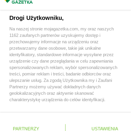
Masz sugestie lub pytania?
ROSSMANN
Grodków
ROSSMANN
Grodzisk Mazowiecki
Napisz do nas:
support@mojagazetka.com
Drogi Użytkowniku,
ROSSMANN
Grodzisk Wielkopolski
Współpraca z nami
ROSSMANN
Grójec
Na naszej stronie mojagazetka.com, my oraz naszych
ROSSMANN
Gromnik
Zobacz szczegóły
1162 zaufanych partnerów uzyskujemy dostęp i
ROSSMANN
Grudziądz
Retail Radar – analiza rynku
przechowujemy informacje na urządzeniu oraz
ROSSMANN
Gryfice
przetwarzamy dane osobowe, takie jak unikalne
ROSSMANN
Gryfino
identyfikatory, standardowe informacje wysyłane przez
Wasze ulubione produkty
ROSSMANN
Gryfów Śląski
urządzenie czy dane przeglądania w celu zapewniania
ROSSMANN
Gubin
spersonalizowanych reklam, wybór spersonalizowanych
Regulamin serwisu i polityka prywatności
treści, pomiar reklam i treści, badanie odbiorców oraz
ROSSMANN
Hajnówka
ulepszanie usług. Za zgodą Użytkownika my i Zaufani
Mapa strony
ROSSMANN
Hel
Partnerzy możemy używać dokładnych danych
ROSSMANN
Hrubieszów
geolokalizacyjnych oraz aktywnie skanować
Zawsze najnowsze gazetki w naszej
Wszystkie miasta z lokalizacjami sklepów
charakterystykę urządzenia do celów identyfikacji.
ROSSMANN
Iława
Ponieważ cenimy Twoją prywatność, prosimy o zgodę na
aplikacji
ROSSMANN
Iłża
korzystanie z tych technologii poprzez kliknięcie
ROSSMANN
Imielin
„Akceptuję”. Zgoda jest dobrowolna i zawsze możesz ją
+ 1,5 mln zadowolonych kupujących
ROSSMANN
Inowrocław
zmienić/wycofać klikając przycisk ustawień prywatności
Polska
Czechy
Ukraina
Litwa
Słowacja
Rumunia
PARTNERZY
USTAWIENIA