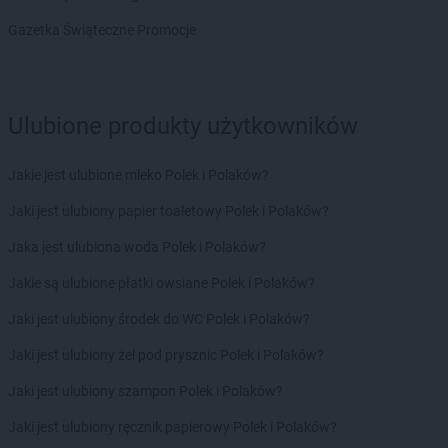
ROSSMANN
fc
Gazetka Świąteczne Promocje
ROSSMANN
Garwolin
ROSSMANN
Gdańsk
ROSSMANN
Gdów
ROSSMANN
Gdynia
Ulubione produkty użytkowników
ROSSMANN
Giżycko
ROSSMANN
Gliwice
Jakie jest ulubione mleko Polek i Polaków?
ROSSMANN
Głogów
ROSSMANN
Głogów Małopolski
Jaki jest ulubiony papier toaletowy Polek i Polaków?
ROSSMANN
Głogówek
Jaka jest ulubiona woda Polek i Polaków?
ROSSMANN
Głowno
ROSSMANN
Głubczyce
Jakie są ulubione płatki owsiane Polek i Polaków?
ROSSMANN
Głuchołazy
Jaki jest ulubiony środek do WC Polek i Polaków?
ROSSMANN
Głuszyca
ROSSMANN
Gniew
Jaki jest ulubiony żel pod prysznic Polek i Polaków?
ROSSMANN
Gniewkowo
Jaki jest ulubiony szampon Polek i Polaków?
ROSSMANN
Gniezno
ROSSMANN
Gogolin
Jaki jest ulubiony ręcznik papierowy Polek i Polaków?