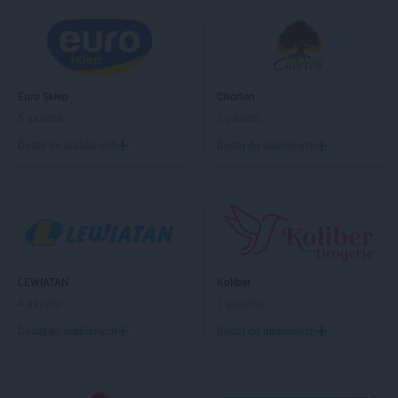
ROSSMANN
Białobrzegi
ROSSMANN
Bialogard
ROSSMANN
Białystok
ROSSMANN
Biecz
ROSSMANN
Biedrusko
Euro Sklep
Chorten
ROSSMANN
Bielany Wrocławskie
5 gazetek
2 gazetki
ROSSMANN
Bielawa
Dodaj do ulubionych
Dodaj do ulubionych
ROSSMANN
Bielsk Podlaski
ROSSMANN
Bielsko-Biała
ROSSMANN
Bieruń
ROSSMANN
Bierutów
ROSSMANN
Biłgoraj
ROSSMANN
Biskupiec
LEWIATAN
Koliber
ROSSMANN
Blachownia
4 gazetki
1 gazetka
ROSSMANN
Błonie
ROSSMANN
Bobolice
Dodaj do ulubionych
Dodaj do ulubionych
ROSSMANN
Bobowa
ROSSMANN
Bochnia
ROSSMANN
Bogatynia