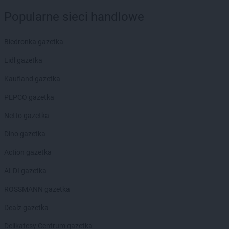
ROSSMANN
Dębno
Popularne sieci handlowe
ROSSMANN
Debrzno
ROSSMANN
Dobczyce
ROSSMANN
Biedronka gazetka
Dobiegniew
ROSSMANN
Dobra
Lidl gazetka
ROSSMANN
Dobre Miasto
ROSSMANN
Kaufland gazetka
Dobrzyń nad Wisłą
ROSSMANN
Drawsko Pomorskie
PEPCO gazetka
ROSSMANN
Drezdenko
ROSSMANN
Netto gazetka
Drobin
ROSSMANN
Duszniki-Zdrój
Dino gazetka
ROSSMANN
Dynów
ROSSMANN
Action gazetka
Działdowo
ROSSMANN
Dzierzgoń
ALDI gazetka
ROSSMANN
Dzierżoniów
ROSSMANN gazetka
ROSSMANN
Elbląg
Dealz gazetka
ROSSMANN
Ełk
Delikatesy Centrum gazetka