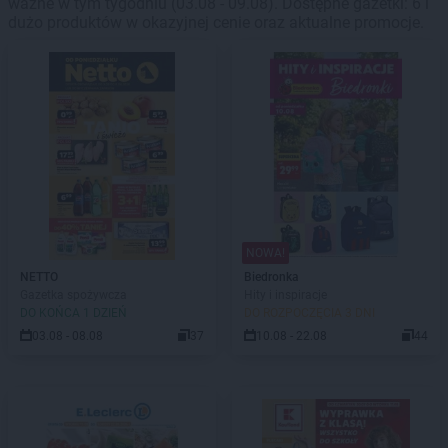
ważne w tym tygodniu (03.08 - 09.08). Dostępne gazetki: 6 i
dużo produktów w okazyjnej cenie oraz aktualne promocje.
NOWA!
NETTO
Biedronka
Gazetka spożywcza
Hity i inspiracje
DO KOŃCA 1 DZIEŃ
DO ROZPOCZĘCIA 3 DNI
03.08 - 08.08
37
10.08 - 22.08
44