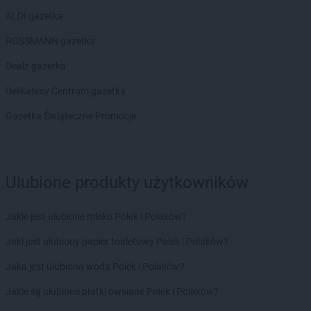
ROSSMANN
Bytom Odrzański
ALDI gazetka
ROSSMANN
Bytów
ROSSMANN gazetka
ROSSMANN
CH
ROSSMANN
Chełm
Dealz gazetka
ROSSMANN
Chełmek
Delikatesy Centrum gazetka
ROSSMANN
Chełmno
ROSSMANN
Chełmża
Gazetka Świąteczne Promocje
ROSSMANN
Chocianów
ROSSMANN
Chociwel
ROSSMANN
Choczewo
Ulubione produkty użytkowników
ROSSMANN
Chodzież
ROSSMANN
Chojna
ROSSMANN
Chojnice
Jakie jest ulubione mleko Polek i Polaków?
ROSSMANN
Chojnów
Jaki jest ulubiony papier toaletowy Polek i Polaków?
ROSSMANN
Choroszcz
ROSSMANN
Chorzów
Jaka jest ulubiona woda Polek i Polaków?
ROSSMANN
Choszczno
Jakie są ulubione płatki owsiane Polek i Polaków?
ROSSMANN
Chrzanów