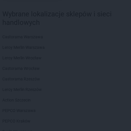
ROSSMANN
Bielsko-Biała
ROSSMANN
Bieruń
Wybrane lokalizacje sklepów i sieci
ROSSMANN
Bierutów
handlowych
ROSSMANN
Biłgoraj
ROSSMANN
Biskupiec
Castorama Warszawa
ROSSMANN
Blachownia
ROSSMANN
Błonie
Leroy Merlin Warszawa
ROSSMANN
Bobolice
Leroy Merlin Wrocław
ROSSMANN
Bobowa
ROSSMANN
Bochnia
Castorama Wrocław
ROSSMANN
Bogatynia
Castorama Rzeszów
ROSSMANN
Boguchwała
ROSSMANN
Boguszów-Gorce
Leroy Merlin Rzeszów
ROSSMANN
Bolechowo
Action Szczecin
ROSSMANN
Bolesławiec
ROSSMANN
Bolków
PEPCO Warszawa
ROSSMANN
Bolszewo
PEPCO Kraków
ROSSMANN
Borek Wielkopolski
ROSSMANN
Braniewo