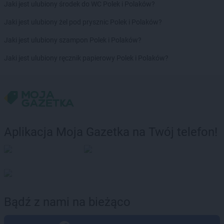
ROSSMANN
Chwaszczyno
Jaki jest ulubiony środek do WC Polek i Polaków?
ROSSMANN
Ciechanów
Jaki jest ulubiony żel pod prysznic Polek i Polaków?
ROSSMANN
Ciechanowiec
ROSSMANN
Ciechocinek
Jaki jest ulubiony szampon Polek i Polaków?
ROSSMANN
Cieszyn
Jaki jest ulubiony ręcznik papierowy Polek i Polaków?
ROSSMANN
Czaplinek
ROSSMANN
Czarna
ROSSMANN
Czarna Białostocka
ROSSMANN
Czarne
ROSSMANN
Czarnków
ROSSMANN
Czchów
Aplikacja Moja Gazetka na Twój telefon!
ROSSMANN
Czechowice-Dziedzice
ROSSMANN
Czeladź
ROSSMANN
Czernichów
ROSSMANN
Czerniejewo
ROSSMANN
Czernikowo
ROSSMANN
Czersk
Bądź z nami na bieżąco
ROSSMANN
Czerwionka-Leszczyny
ROSSMANN
Częstochowa