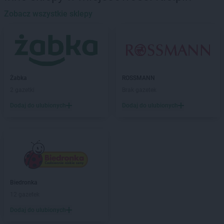
ROSSMANN
Barlinek
ROSSMANN
Zobacz wszystkie sklepy
Bartoszyce
ROSSMANN
Barwice
ROSSMANN
Będzin
ROSSMANN
Bełchatów
ROSSMANN
Bełżyce
ROSSMANN
Biała Piska
Żabka
ROSSMANN
ROSSMANN
Biała Podlaska
2 gazetki
Brak gazetek
ROSSMANN
Białe Błota
Dodaj do ulubionych
Dodaj do ulubionych
ROSSMANN
Białka Tatrzańska
ROSSMANN
Białki
ROSSMANN
Białobrzegi
ROSSMANN
Bialogard
ROSSMANN
Białystok
ROSSMANN
Biecz
ROSSMANN
Biedrusko
Biedronka
ROSSMANN
Bielany Wrocławskie
12 gazetek
ROSSMANN
Bielawa
Dodaj do ulubionych
ROSSMANN
Bielsk Podlaski