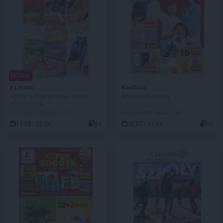
NOWA!
E.Leclerc
Kaufland
Wybór w dobrej cenie - oferta
Wyprawka z klasą
rozszerzona
DO ROZPOCZĘCIA 4 DNI
AKTUALNA GAZETKA
11.08 - 22.08
24
30.07 - 11.08
36