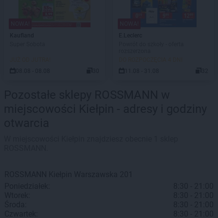
NOWA!
NOWA!
Kaufland
E.Leclerc
Super Sobota
Powrót do szkoły - oferta
rozszerzona
JUŻ OD JUTRA!
DO ROZPOCZĘCIA 4 DNI
08.08 - 08.08
30
11.08 - 31.08
32
Pozostałe sklepy ROSSMANN w
miejscowości Kiełpin - adresy i godziny
otwarcia
W miejscowości Kiełpin znajdziesz obecnie 1 sklep
ROSSMANN.
ROSSMANN
Kiełpin
Warszawska 201
Poniedziałek:
8:30 - 21:00
Wtorek:
8:30 - 21:00
Środa:
8:30 - 21:00
Czwartek:
8:30 - 21:00