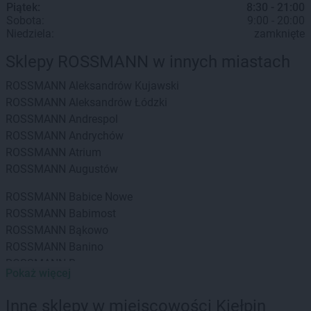
Piątek:
8:30 - 21:00
Sobota:
9:00 - 20:00
Niedziela:
zamknięte
Sklepy ROSSMANN w innych miastach
ROSSMANN
Aleksandrów Kujawski
ROSSMANN
Aleksandrów Łódzki
ROSSMANN
Andrespol
ROSSMANN
Andrychów
ROSSMANN
Atrium
ROSSMANN
Augustów
ROSSMANN
Babice Nowe
ROSSMANN
Babimost
ROSSMANN
Bąkowo
ROSSMANN
Banino
ROSSMANN
Baranowo
Pokaż więcej
ROSSMANN
Barcin
ROSSMANN
Barczewo
Inne sklepy w miejscowości Kiełpin