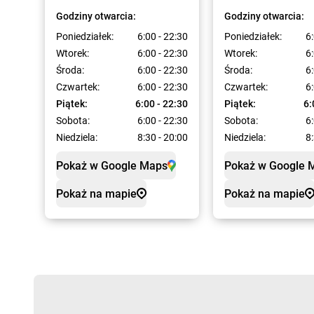
Godziny otwarcia:
Godziny otwarcia:
Poniedziałek:
6:00 - 22:30
Poniedziałek:
6:
Wtorek:
6:00 - 22:30
Wtorek:
6:
Środa:
6:00 - 22:30
Środa:
6:
Czwartek:
6:00 - 22:30
Czwartek:
6:
Piątek:
6:00 - 22:30
Piątek:
6:
Sobota:
6:00 - 22:30
Sobota:
6:
Niedziela:
8:30 - 20:00
Niedziela:
8:
Pokaż w Google Maps
Pokaż w Google 
Pokaż na mapie
Pokaż na mapie