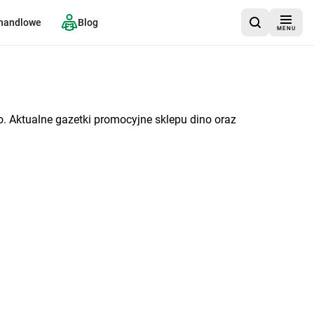
 handlowe
Blog
MENU
. Aktualne gazetki promocyjne sklepu dino oraz