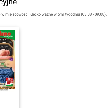
cyjne
 w miejscowości Kłecko ważne w tym tygodniu (03.08 - 09.08). 