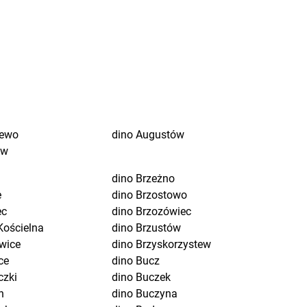
jewo
dino
Augustów
ów
dino
Brzeżno
e
dino
Brzostowo
ec
dino
Brzozówiec
Kościelna
dino
Brzustów
wice
dino
Brzyskorzystew
ce
dino
Bucz
czki
dino
Buczek
n
dino
Buczyna