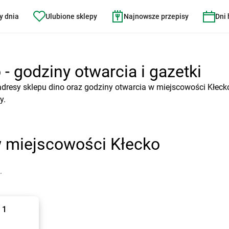
y dnia
Ulubione sklepy
Najnowsze przepisy
Dni
 - godziny otwarcia i gazetki
dresy sklepu dino oraz godziny otwarcia w miejscowości Kłecko
y.
w miejscowości Kłecko
.
 1