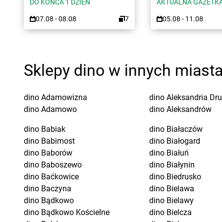
DO KOŃCA 1 DZIEŃ
AKTUALNA GAZETK
07.08 - 08.08
7
05.08 - 11.08
Sklepy dino w innych miast
dino
Adamowizna
dino
Aleksandria Dr
dino
Adamowo
dino
Aleksandrów
dino
Babiak
dino
Białaczów
dino
Babimost
dino
Białogard
dino
Baborów
dino
Białuń
dino
Baboszewo
dino
Białynin
dino
Baćkowice
dino
Biedrusko
dino
Baczyna
dino
Bielawa
dino
Bądkowo
dino
Bielawy
dino
Bądkowo Kościelne
dino
Bielcza