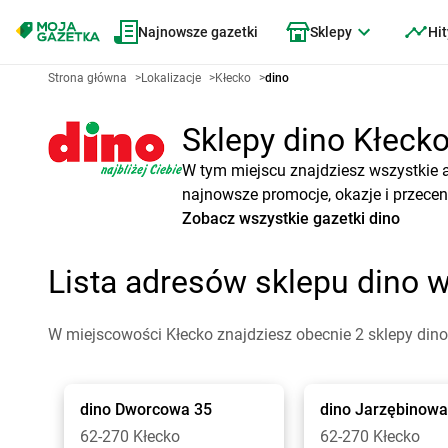
Najnowsze gazetki
Sklepy
Hit
Strona główna
>
Lokalizacje
>
Kłecko
>
dino
Sklepy dino Kłecko
W tym miejscu znajdziesz wszystkie a
najnowsze promocje, okazje i przecen
Zobacz wszystkie gazetki dino
Lista adresów sklepu dino 
W miejscowości Kłecko znajdziesz obecnie 2 sklepy dino
dino
Dworcowa 35
dino
Jarzębinowa
62-270 Kłecko
62-270 Kłecko