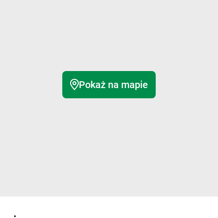
Pokaż na mapie