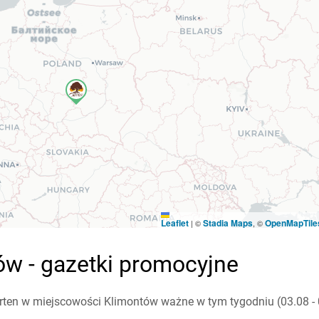
Leaflet
Stadia Maps
OpenMapTile
|
©
, ©
ów - gazetki promocyjne
rten w miejscowości Klimontów ważne w tym tygodniu (03.08 - 0