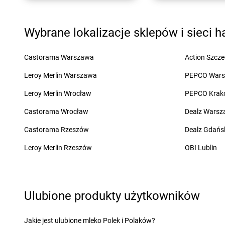
Chorten
Dąbrowa Chełmińska
Chorten
Dębna
Chorten
Dąbrowa Tarnowska
Chorten
Dębnik
Wybrane lokalizacje sklepów i sieci 
Chorten
Dąbrowa Wielka
Chorten
Dębno
Chorten
Dąbrowa-Kaski
Chorten
Dębowica
Chorten
Dąbrówka
Chorten
Debrzno
Castorama Warszawa
Action Szcze
Chorten
Dąbrówka Kościelna
Chorten
Dębsk
Leroy Merlin Warszawa
PEPCO War
Chorten
Dąbrówka Leśna
Chorten
Długa Kości
Chorten
Dąbrówki
Chorten
Długie
Leroy Merlin Wrocław
PEPCO Krak
Chorten
Dąbrówno
Chorten
Dobre
Castorama Wrocław
Dealz Wars
Chorten
Elbląg
Chorten
Ełk
Castorama Rzeszów
Dealz Gdańs
Chorten
Filipów
Chorten
Frampol
Leroy Merlin Rzeszów
OBI Lublin
Chorten
Gąbin
Chorten
Gleba
Chorten
Gabryelin
Chorten
Glina
Chorten
Gaczyska
Chorten
Gliniak
Ulubione produkty użytkowników
Chorten
Garbatówka
Chorten
Gliwice
Chorten
Garwolin
Chorten
Głogów
Jakie jest ulubione mleko Polek i Polaków?
Chorten
Gąsawa
Chorten
Głogówek