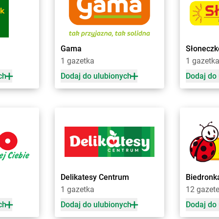
Chorten
Bolesławiec
Chorten
Bro
Chorten
Bolimów
Chorten
Bro
ski
Chorten
Bolków
Chorten
Bro
a
Chorten
Bolszewo
Chorten
Brud
Gama
Słoneczk
Chorten
Borek
Chorten
Bru
1 gazetka
1 gazetk
ch
Dodaj do ulubionych
Dodaj do
Chorten
Choszczno
Chorten
Cza
Chorten
Chrzanów
Chorten
Cza
Chorten
Ciechanów
Chorten
Czar
Chorten
Ciechanowiec
Chorten
Cza
Chorten
Ciemne
Chorten
Cza
 Drugie
Chorten
Cierno-Żabieniec
Chorten
Cza
Chorten
Cieszyn
Chorten
Cza
Chorten
Cisewie
Chorten
Cza
Chorten
Cyców-Kolonia Druga
Chorten
Cze
Delikatesy Centrum
Biedronk
o
Chorten
Czadrów
Chorten
Cze
1 gazetka
12 gazet
Chorten
Dobry Las
Chorten
Dro
ch
Dodaj do ulubionych
Dodaj do
Chorten
Dobrzyniewo Duże
Chorten
Drw