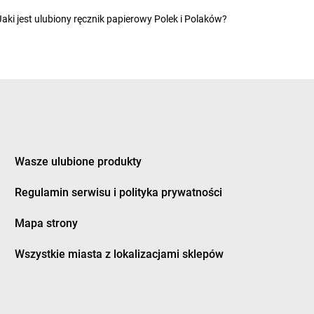
dy
Chorten
Gryfice
Jaki jest ulubiony ręcznik papierowy Polek i Polaków?
dy-Woniecko
Chorten
Gryfino
jewo
Chorten
Grzebowilk
nowo
Chorten
Grzybowo
zówka
Chorten
Grzymkowice
dek
Chorten
Gulczewo
dzisk Mazowiecki
Chorten
Guźnia
bieszów
Wasze ulubione produkty
d
zlew
Regulamin serwisu i polityka prywatności
wrocław
Mapa strony
eniowo
Chorten
Jeziórko
śnia
Chorten
Jeziorowskie
Wszystkie miasta z lokalizacjami sklepów
nki
Chorten
Józefów
in
Chorten
Juchnowiec Kościelny
i
Chorten
Jurki