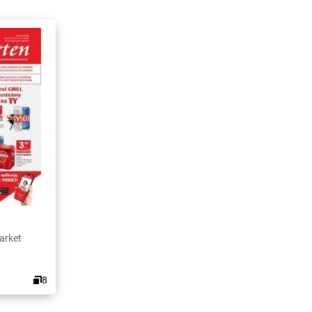
arket
8