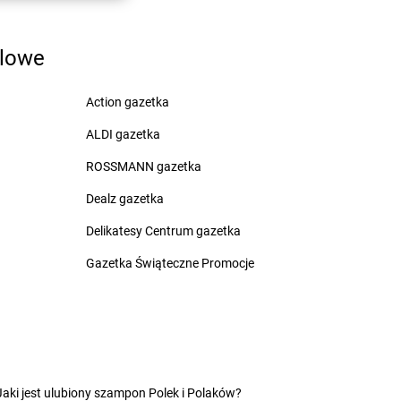
inia
Chorten
Dzięcielec
ewica
Chorten
Dzierlin
dlowe
onówko
Chorten
Dzierzgów
ycim
Chorten
Dzierżoniów
iny
Chorten
Dziewin
Action gazetka
ów
ALDI gazetka
zki
cza Mała
ROSSMANN gazetka
ałdowo
Dealz gazetka
Delikatesy Centrum gazetka
Gazetka Świąteczne Promocje
tomin
Chorten
Grodzisk Wielkopolski
idlino
Chorten
Grójec
orowo
Chorten
Gronowo Górne
 Lipiński
Chorten
Grudziądz
bowiec
Chorten
Grupa
Jaki jest ulubiony szampon Polek i Polaków?
bowo
Chorten
Gruszki