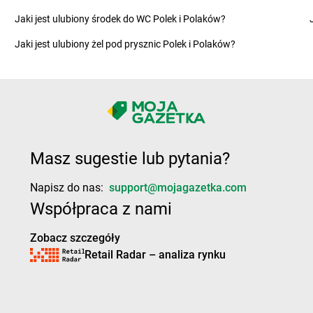
Chorten
Górki Zagajne
Chorten
Grą
Jaki jest ulubiony środek do WC Polek i Polaków?
Chorten
Gorlice
Chorten
Grą
Jaki jest ulubiony żel pod prysznic Polek i Polaków?
Chorten
Górowo Iławeckie
Chorten
Gra
Chorten
Gorzkowiczki
Chorten
Gra
Chorten
Gorzów Wielkopolski
Chorten
Grę
e
Chorten
Gościeszowice
Chorten
Gró
Chorten
Gościno
Chorten
Gro
Chorten
Hopowo
Chorten
Hru
Masz sugestie lub pytania?
ubański
Chorten
Horodyszcze
Chorten
Hru
Chorten
Horyszów Polski
Chorten
Hus
Napisz do nas:
support@mojagazetka.com
Współpraca z nami
Chorten
Inowłódz
Chorten
Ino
Chorten
Jedlicze
Chorten
Jel
Zobacz szczegóły
Chorten
Jedlińsk
Chorten
Jele
Retail Radar – analiza rynku
Chorten
Jedlnia-Letnisko
Chorten
Jelo
Chorten
Jednorożec
Chorten
Jen
Chorten
Jędrzejów
Chorten
Jeńk