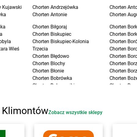
 Kujawski
Chorten
Andrzejówka
Chorten
Ant
wka
Chorten
Antonie
Chorten
Aug
ska
Chorten
Biłgoraj
Chorten
Bork
a
Chorten
Biskupiec
Chorten
Bor
obyla
Chorten
Biskupiec-Kolonia
Chorten
Boró
tara Wieś
Trzecia
Chorten
Bor
Chorten
Błędowo
Chorten
Bor
Chorten
Blochy
Chorten
Bor
Chorten
Błonie
Chorten
Bor
Chorten
Bobrówka
Chorten
Boż
Chorten
Bobrowniki
Chorten
Bra
Chorten
Bochnia
Chorten
Bra
Chorten
Boćki
Chorten
Bra
Chorten
Bodaczów
Chorten
Bra
i Klimontów
Zobacz wszystkie sklepy
Chorten
Bogatynia
Chorten
Bre
Chorten
Bogdanka
Chorten
Bro
ice
Chorten
Bojano
Chorten
Brój
ki
Chorten
Bolęcin
Chorten
Bro