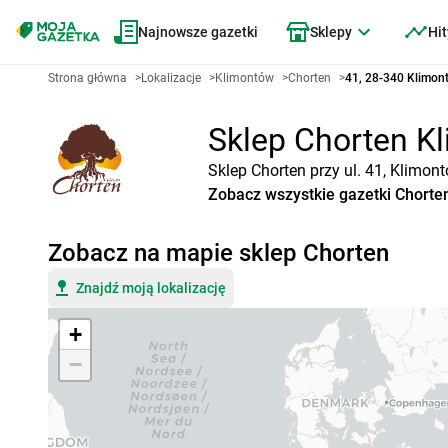
Najnowsze gazetki
Sklepy
Hit
Strona główna
>
Lokalizacje
>
Klimontów
>
Chorten
>
41, 28-340 Klimon
Sklep Chorten Kl
Sklep Chorten przy ul. 41, Klimon
Zobacz wszystkie gazetki Chorte
Zobacz na mapie sklep Chorten
Znajdź moją lokalizację
+
−