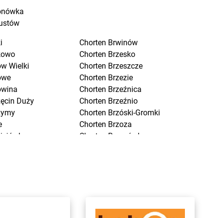
onówka
ustów
i
Chorten
Brwinów
kowo
Chorten
Brzesko
w Wielki
Chorten
Brzeszcze
owe
Chorten
Brzezie
owina
Chorten
Brzeźnica
zęcin Duży
Chorten
Brzeźnio
zymy
Chorten
Brzóski-Gromki
e
Chorten
Brzoza
ciejówka
Chorten
Brzozówka
mki
Chorten
Budki Piaseckie
niewo
Chorten
Budy Barcząckie
ńsk
Chorten
Budziska
nna
Chorten
Bugaj
chów
Chorten
Buk
ce
Chorten
Bukowiec
k
Chorten
Bukowina