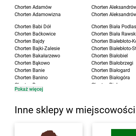
Chorten
Adamów
Chorten
Aleksandrów
Chorten
Adamowizna
Chorten
Aleksandró
Chorten
Babi Dół
Chorten
Biała Podla
Chorten
Baćkowice
Chorten
Biała Rawsk
Chorten
Bajdy
Chorten
Białebłoto-K
Chorten
Bajki-Zalesie
Chorten
Białebłoto-S
Chorten
Bakałarzewo
Chorten
Białobiel
Chorten
Bąkowo
Chorten
Białobrzegi
Chorten
Banie
Chorten
Białogard
Chorten
Banino
Chorten
Białogóra
Chorten
Baranowo
Chorten
Białousy
Pokaż więcej
Chorten
Barchów
Chorten
Białowieża
Chorten
Barcikowo
Chorten
Białożewin
Chorten
Barcin
Chorten
Białystok
Inne sklepy w miejscowośc
Chorten
Bargłów Kościelny
Chorten
Biecz
Chorten
Bartniki
Chorten
Biedaszki
Chorten
Bartołty Wielkie
Chorten
Biedrzychow
Chorten
Bartoszyce
Chorten
Bielany-Żyła