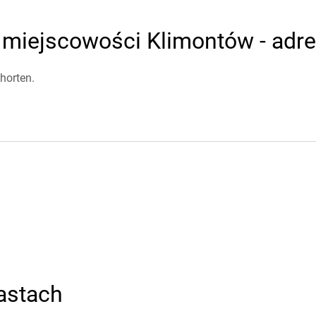
 miejscowości Klimontów - adres
horten.
astach