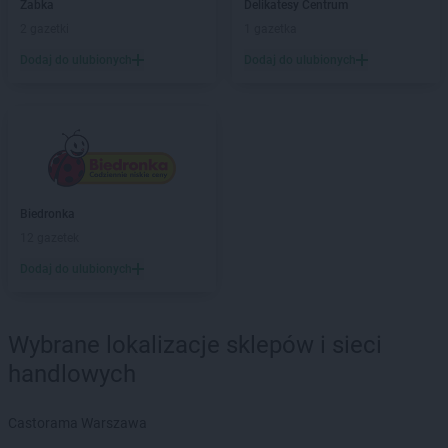
Biedronka
Bezrzecze
Żabka
Delikatesy Centrum
Biedronka
Biała
2 gazetki
1 gazetka
Biedronka
Biała Parcela
Dodaj do ulubionych
Dodaj do ulubionych
Biedronka
Biała Piska
Biedronka
Biała Podlaska
Biedronka
Biała Rawska
Biedronka
Białe Błota
Biedronka
Białka
Biedronka
Białka Tatrzańska
Biedronka
Biedronka
Białobrzegi
12 gazetek
Biedronka
Białogard
Biedronka
Biały Bór
Dodaj do ulubionych
Biedronka
Białystok
Biedronka
Biecz
Biedronka
Biedronka
Wybrane lokalizacje sklepów i sieci
Biedronka
Biedrusko
handlowych
Biedronka
Bielany Wrocławskie
Biedronka
Bielawa
Castorama Warszawa
Biedronka
Bielsk