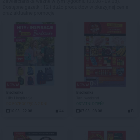
Zawierciańska ważne w tym tygodniu (03.08 - 09.08).
Dostępne gazetki: 12 i dużo produktów w okazyjnej cenie
oraz aktualne promocje.
NOWA!
NOWA!
Biedronka
Biedronka
Hity i inspiracje
Tani weekend
DO ROZPOCZĘCIA 2 DNI
OSTATNI DZIEŃ!
10.08 - 22.08
44
07.08 - 08.08
3