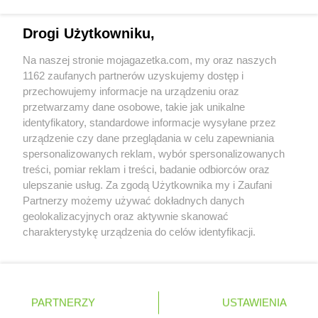
Biedronka
Chełmek
Napisz do nas:
support@mojagazetka.com
Biedronka
Chełmno
Drogi Użytkowniku,
Współpraca z nami
Biedronka
Chełmża
Biedronka
Chmielnik
Na naszej stronie mojagazetka.com, my oraz naszych
Zobacz szczegóły
1162 zaufanych partnerów uzyskujemy dostęp i
Biedronka
Chmielów
Retail Radar – analiza rynku
przechowujemy informacje na urządzeniu oraz
Biedronka
Choceń
przetwarzamy dane osobowe, takie jak unikalne
Biedronka
Chocianów
identyfikatory, standardowe informacje wysyłane przez
Biedronka
Chocianowice
Wasze ulubione produkty
urządzenie czy dane przeglądania w celu zapewniania
Biedronka
Chociwel
spersonalizowanych reklam, wybór spersonalizowanych
Biedronka
Choczewo
Regulamin serwisu i polityka prywatności
treści, pomiar reklam i treści, badanie odbiorców oraz
Biedronka
Chodecz
ulepszanie usług. Za zgodą Użytkownika my i Zaufani
Biedronka
Chodel
Mapa strony
Partnerzy możemy używać dokładnych danych
Biedronka
Chodzież
geolokalizacyjnych oraz aktywnie skanować
Zawsze najnowsze gazetki w naszej
Wszystkie miasta z lokalizacjami sklepów
Biedronka
Chojna
charakterystykę urządzenia do celów identyfikacji.
Biedronka
Chojnice
Ponieważ cenimy Twoją prywatność, prosimy o zgodę na
aplikacji
korzystanie z tych technologii poprzez kliknięcie
Biedronka
Chojnów
„Akceptuję”. Zgoda jest dobrowolna i zawsze możesz ją
Biedronka
Choroszcz
+ 1,5 mln zadowolonych kupujących
zmienić/wycofać klikając przycisk ustawień prywatności
Polska
Czechy
Ukraina
Litwa
Słowacja
Rumunia
Biedronka
Chorzele
PARTNERZY
USTAWIENIA
znajdujący się w lewym dolnym rogu strony
Biedronka
Chorzów