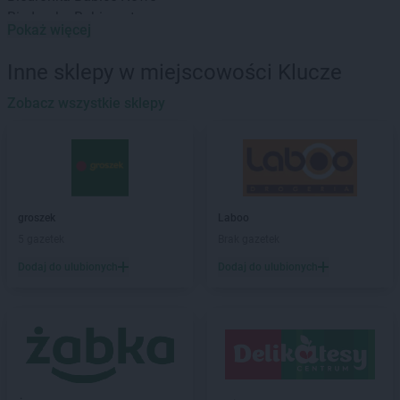
Biedronka
Babimost
Pokaż więcej
Biedronka
Baborów
Biedronka
Banie
Inne sklepy w miejscowości Klucze
Biedronka
Banie Mazurskie
Biedronka
Zobacz wszystkie sklepy
Banino
Biedronka
Baniocha
Biedronka
Baranowo
Biedronka
Barciany
Biedronka
Barcin
Biedronka
Barczewo
groszek
Laboo
Biedronka
Bardo
5 gazetek
Brak gazetek
Biedronka
Barlinek
Dodaj do ulubionych
Dodaj do ulubionych
Biedronka
Bartoszyce
Biedronka
Barwice
Biedronka
Będzin
Biedronka
Bełchatów
Biedronka
Bełżyce
Biedronka
Bestwina