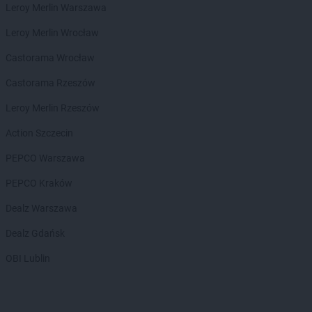
Biedronka
Bielsk Podlaski
Leroy Merlin Warszawa
Biedronka
Bielsko-Biała
Leroy Merlin Wrocław
Biedronka
Biertowice
Biedronka
Bieruń
Castorama Wrocław
Biedronka
Bierutów
Castorama Rzeszów
Biedronka
Biłgoraj
Biedronka
Biskupice
Leroy Merlin Rzeszów
Biedronka
Biskupiec
Action Szczecin
Biedronka
Blachownia
Biedronka
Błażowa
PEPCO Warszawa
Biedronka
Błędów
PEPCO Kraków
Biedronka
Bliżyn
Biedronka
Błonie
Dealz Warszawa
Biedronka
Bobolice
Dealz Gdańsk
Biedronka
Bobowa
Biedronka
Bobrowiec
OBI Lublin
Biedronka
Bobrowniki
Biedronka
Bochnia
Biedronka
Bochotnica