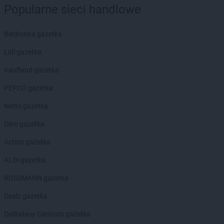
Popularne sieci handlowe
Biedronka
Bochotnica-Kolonia
Biedronka
Bodzentyn
Biedronka
Bogacica
Biedronka gazetka
Biedronka
Bogatynia
Lidl gazetka
Biedronka
Boguchwała
Biedronka
Boguszów-Gorce
Kaufland gazetka
Biedronka
Bojano
PEPCO gazetka
Biedronka
Bolesławice
Biedronka
Bolesławiec
Netto gazetka
Biedronka
Bolków
Dino gazetka
Biedronka
Bolszewo
Biedronka
Bońki
Action gazetka
Biedronka
Borek Wielkopolski
ALDI gazetka
Biedronka
Borki
Biedronka
Borkowo
ROSSMANN gazetka
Biedronka
Borne Sulinowo
Dealz gazetka
Biedronka
Borówiec
Biedronka
Branice
Delikatesy Centrum gazetka