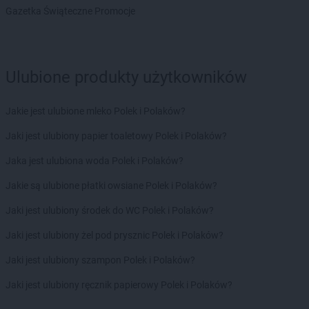
Biedronka
Braniewo
Gazetka Świąteczne Promocje
Biedronka
Brańsk
Biedronka
Brenna
Biedronka
Brodnica
Biedronka
Brusy
Ulubione produkty użytkowników
Biedronka
Brwinów
Biedronka
Brzeg
Jakie jest ulubione mleko Polek i Polaków?
Biedronka
Brzeg Dolny
Biedronka
Brześć Kujawski
Jaki jest ulubiony papier toaletowy Polek i Polaków?
Biedronka
Brzesko
Jaka jest ulubiona woda Polek i Polaków?
Biedronka
Brzeszcze
Biedronka
Brzeziny
Jakie są ulubione płatki owsiane Polek i Polaków?
Biedronka
Brzezna
Jaki jest ulubiony środek do WC Polek i Polaków?
Biedronka
Brzeźnio
Biedronka
Brzostek
Jaki jest ulubiony żel pod prysznic Polek i Polaków?
Biedronka
Brzoza
Jaki jest ulubiony szampon Polek i Polaków?
Biedronka
Brzozów
Biedronka
Buczkowice
Jaki jest ulubiony ręcznik papierowy Polek i Polaków?
Biedronka
Budzów