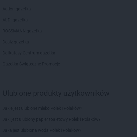
ROSSMANN
Golczewo
ROSSMANN
Gołdap
Action gazetka
ROSSMANN
Goleniów
ALDI gazetka
ROSSMANN
Gołków
ROSSMANN
Gołkowice
ROSSMANN gazetka
ROSSMANN
Golub-Dobrzyń
Dealz gazetka
ROSSMANN
Góra
ROSSMANN
Góra Kalwaria
Delikatesy Centrum gazetka
ROSSMANN
Górka
Gazetka Świąteczne Promocje
ROSSMANN
Gorlice
ROSSMANN
Górowo Iławeckie
ROSSMANN
Gorzów Wielkopolski
ROSSMANN
Gorzyce
Ulubione produkty użytkowników
ROSSMANN
Gościcino
ROSSMANN
Gostyń
Jakie jest ulubione mleko Polek i Polaków?
ROSSMANN
Gostynin
ROSSMANN
Grabów nad Prosną
Jaki jest ulubiony papier toaletowy Polek i Polaków?
ROSSMANN
Grajewo
Jaka jest ulubiona woda Polek i Polaków?
ROSSMANN
Grębocin