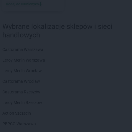
ROSSMANN
Dębno
Dodaj do ulubionych
ROSSMANN
Debrzno
ROSSMANN
Dobczyce
ROSSMANN
Dobiegniew
Wybrane lokalizacje sklepów i sieci
ROSSMANN
Dobra
handlowych
ROSSMANN
Dobre Miasto
ROSSMANN
Dobrzyń nad Wisłą
Castorama Warszawa
ROSSMANN
Drawsko Pomorskie
ROSSMANN
Drezdenko
Leroy Merlin Warszawa
ROSSMANN
Drobin
Leroy Merlin Wrocław
ROSSMANN
Duszniki-Zdrój
ROSSMANN
Dynów
Castorama Wrocław
ROSSMANN
Działdowo
Castorama Rzeszów
ROSSMANN
Dzierzgoń
ROSSMANN
Dzierżoniów
Leroy Merlin Rzeszów
Action Szczecin
ROSSMANN
Elbląg
ROSSMANN
Ełk
PEPCO Warszawa