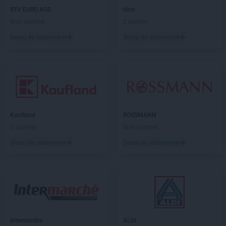
ROSSMANN
Chodzież
RTV EURO AGD
dino
ROSSMANN
Chojna
Brak gazetek
2 gazetki
ROSSMANN
Chojnice
ROSSMANN
Chojnów
Dodaj do ulubionych
Dodaj do ulubionych
ROSSMANN
Choroszcz
ROSSMANN
Chorzów
ROSSMANN
Choszczno
ROSSMANN
Chrzanów
ROSSMANN
Chwaszczyno
ROSSMANN
Ciechanów
Kaufland
ROSSMANN
ROSSMANN
Ciechanowiec
5 gazetek
Brak gazetek
ROSSMANN
Ciechocinek
Dodaj do ulubionych
Dodaj do ulubionych
ROSSMANN
Cieszyn
ROSSMANN
Czaplinek
ROSSMANN
Czarna
ROSSMANN
Czarna Białostocka
ROSSMANN
Czarne
ROSSMANN
Czarnków
ROSSMANN
Czchów
Intermarche
ALDI