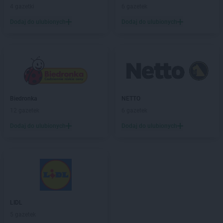
ROSSMANN
Czechowice-Dziedzice
4 gazetki
6 gazetek
ROSSMANN
Czeladź
Dodaj do ulubionych
Dodaj do ulubionych
ROSSMANN
Czernichów
ROSSMANN
Czerniejewo
ROSSMANN
Czernikowo
ROSSMANN
Czersk
ROSSMANN
Czerwionka-Leszczyny
ROSSMANN
Częstochowa
Biedronka
NETTO
ROSSMANN
Człuchów
12 gazetek
6 gazetek
ROSSMANN
Dąbrowa Białostocka
Dodaj do ulubionych
Dodaj do ulubionych
ROSSMANN
Dąbrowa Górnicza
ROSSMANN
Dąbrowa Tarnowska
ROSSMANN
Dąbrówka
ROSSMANN
Darłowo
ROSSMANN
Dawidy Bankowe
ROSSMANN
Dębe Wielkie
LIDL
ROSSMANN
Dębica
5 gazetek
ROSSMANN
Dęblin