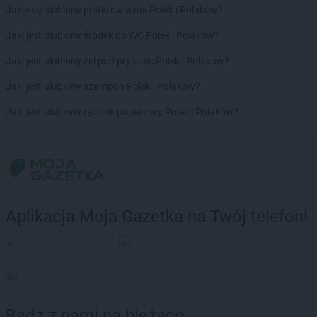
ROSSMANN
Grodków
Jakie są ulubione płatki owsiane Polek i Polaków?
ROSSMANN
Grodzisk Mazowiecki
Jaki jest ulubiony środek do WC Polek i Polaków?
ROSSMANN
Grodzisk Wielkopolski
ROSSMANN
Grójec
Jaki jest ulubiony żel pod prysznic Polek i Polaków?
ROSSMANN
Gromnik
Jaki jest ulubiony szampon Polek i Polaków?
ROSSMANN
Grudziądz
ROSSMANN
Gryfice
Jaki jest ulubiony ręcznik papierowy Polek i Polaków?
ROSSMANN
Gryfino
ROSSMANN
Gryfów Śląski
ROSSMANN
Gubin
ROSSMANN
Hajnówka
ROSSMANN
Hel
Aplikacja Moja Gazetka na Twój telefon!
ROSSMANN
Hrubieszów
ROSSMANN
Iława
ROSSMANN
Iłża
ROSSMANN
Imielin
ROSSMANN
Inowrocław
Bądź z nami na bieżąco