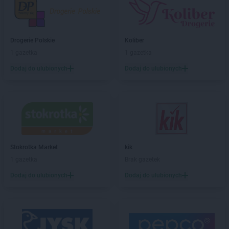
ROSSMANN
Boguchwała
ROSSMANN
Boguszów-Gorce
ROSSMANN
Bolechowo
Drogerie Polskie
Koliber
ROSSMANN
Bolesławiec
1 gazetka
1 gazetka
ROSSMANN
Bolków
Dodaj do ulubionych
Dodaj do ulubionych
ROSSMANN
Bolszewo
ROSSMANN
Borek Wielkopolski
ROSSMANN
Braniewo
ROSSMANN
Brodnica
ROSSMANN
Brusy
ROSSMANN
Brwinów
ROSSMANN
Brzeg
Stokrotka Market
kik
ROSSMANN
Brzeg Dolny
1 gazetka
Brak gazetek
ROSSMANN
Brześć Kujawski
Dodaj do ulubionych
Dodaj do ulubionych
ROSSMANN
Brzesko
ROSSMANN
Brzeszcze
ROSSMANN
Brzeziny
ROSSMANN
Brzostek