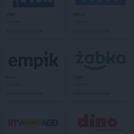
ROSSMANN
Brzozów
ROSSMANN
Budzistowo
ROSSMANN
JYSK
Buk
PEPCO
ROSSMANN
2 gazetki
Busko-Zdrój
1 gazetka
ROSSMANN
Byczyna
Dodaj do ulubionych
Dodaj do ulubionych
ROSSMANN
Bydgoszcz
ROSSMANN
Bystrzyca Kłodzka
ROSSMANN
Bytom
ROSSMANN
Bytom Odrzański
ROSSMANN
Bytów
ROSSMANN
CH
Empik
Żabka
ROSSMANN
Chełm
1 gazetka
2 gazetki
ROSSMANN
Chełmek
Dodaj do ulubionych
Dodaj do ulubionych
ROSSMANN
Chełmno
ROSSMANN
Chełmża
ROSSMANN
Chocianów
ROSSMANN
Chociwel
ROSSMANN
Choczewo