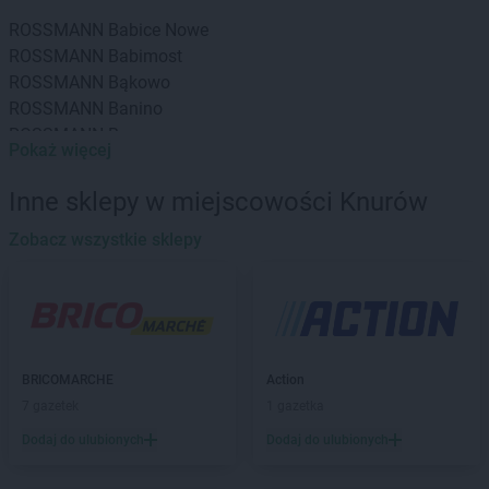
ROSSMANN
Babice Nowe
ROSSMANN
Babimost
ROSSMANN
Bąkowo
ROSSMANN
Banino
ROSSMANN
Baranowo
Pokaż więcej
ROSSMANN
Barcin
ROSSMANN
Barczewo
Inne sklepy w miejscowości Knurów
ROSSMANN
Barlinek
ROSSMANN
Zobacz wszystkie sklepy
Bartoszyce
ROSSMANN
Barwice
ROSSMANN
Będzin
ROSSMANN
Bełchatów
ROSSMANN
Bełżyce
ROSSMANN
Biała Piska
BRICOMARCHE
Action
ROSSMANN
Biała Podlaska
7 gazetek
1 gazetka
ROSSMANN
Białe Błota
Dodaj do ulubionych
Dodaj do ulubionych
ROSSMANN
Białka Tatrzańska
ROSSMANN
Białki