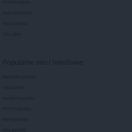
ROSSMANN
fc
PEPCO Kraków
ROSSMANN
Garwolin
Dealz Warszawa
ROSSMANN
Gdańsk
Dealz Gdańsk
ROSSMANN
Gdów
ROSSMANN
Gdynia
OBI Lublin
ROSSMANN
Giżycko
ROSSMANN
Gliwice
ROSSMANN
Głogów
Popularne sieci handlowe
ROSSMANN
Głogów Małopolski
ROSSMANN
Głogówek
ROSSMANN
Głowno
Biedronka gazetka
ROSSMANN
Głubczyce
Lidl gazetka
ROSSMANN
Głuchołazy
ROSSMANN
Głuszyca
Kaufland gazetka
ROSSMANN
Gniew
PEPCO gazetka
ROSSMANN
Gniewkowo
ROSSMANN
Gniezno
Netto gazetka
ROSSMANN
Gogolin
Dino gazetka