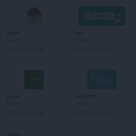
ROSSMANN
Białobrzegi
ROSSMANN
Bialogard
ROSSMANN
Białystok
ROSSMANN
Biecz
ROSSMANN
Biedrusko
Chorten
Dealz
ROSSMANN
Bielany Wrocławskie
2 gazetki
2 gazetki
ROSSMANN
Bielawa
Dodaj do ulubionych
Dodaj do ulubionych
ROSSMANN
Bielsk Podlaski
ROSSMANN
Bielsko-Biała
ROSSMANN
Bieruń
ROSSMANN
Bierutów
ROSSMANN
Biłgoraj
ROSSMANN
Biskupiec
groszek
max ELEKTRO
ROSSMANN
Blachownia
5 gazetek
1 gazetka
ROSSMANN
Błonie
ROSSMANN
Bobolice
Dodaj do ulubionych
Dodaj do ulubionych
ROSSMANN
Bobowa
ROSSMANN
Bochnia
ROSSMANN
Bogatynia