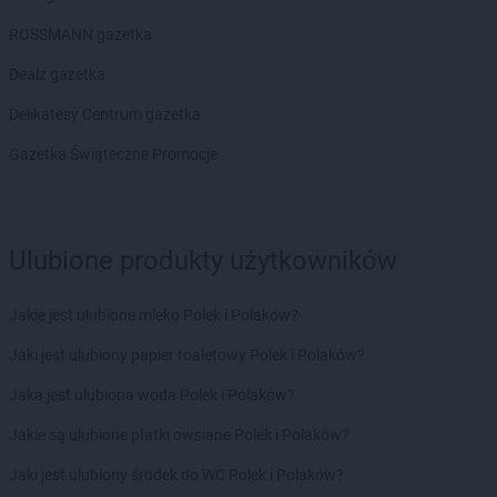
PEPCO
Chocianów
ROSSMANN gazetka
PEPCO
Chodzież
PEPCO
Chojna
Dealz gazetka
PEPCO
Chojnice
Delikatesy Centrum gazetka
PEPCO
Chojnów
PEPCO
Choroszcz
Gazetka Świąteczne Promocje
PEPCO
Chorzów
PEPCO
Choszczno
PEPCO
Chrzanów
Ulubione produkty użytkowników
PEPCO
Chwaszczyno
PEPCO
Ciechanów
PEPCO
Ciechocinek
Jakie jest ulubione mleko Polek i Polaków?
PEPCO
Cieszyn
Jaki jest ulubiony papier toaletowy Polek i Polaków?
PEPCO
Czaplinek
PEPCO
Czarna
Jaka jest ulubiona woda Polek i Polaków?
PEPCO
Czarna Białostocka
Jakie są ulubione płatki owsiane Polek i Polaków?
PEPCO
Czarnków
PEPCO
Czarny Dunajec
Jaki jest ulubiony środek do WC Polek i Polaków?
PEPCO
Czchów