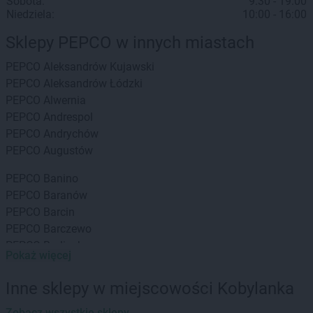
Sobota:
9:30 - 19:00
Niedziela:
10:00 - 16:00
Sklepy PEPCO w innych miastach
PEPCO
Aleksandrów Kujawski
PEPCO
Aleksandrów Łódzki
PEPCO
Alwernia
PEPCO
Andrespol
PEPCO
Andrychów
PEPCO
Augustów
PEPCO
Banino
PEPCO
Baranów
PEPCO
Barcin
PEPCO
Barczewo
PEPCO
Barlinek
Pokaż więcej
PEPCO
Bartoszyce
PEPCO
Barwice
Inne sklepy w miejscowości Kobylanka
PEPCO
Będzin
PEPCO
Zobacz wszystkie sklepy
Bełchatów