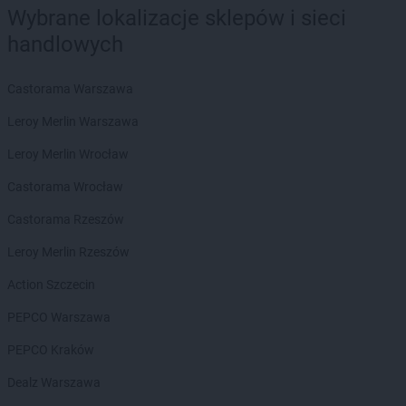
PEPCO
Błonie
Wybrane lokalizacje sklepów i sieci
PEPCO
Bobolice
handlowych
PEPCO
Bobowa
PEPCO
Bochnia
Castorama Warszawa
PEPCO
Bogatynia
PEPCO
Boguszów-Gorce
Leroy Merlin Warszawa
PEPCO
Bolesławiec
Leroy Merlin Wrocław
PEPCO
Bolszewo
PEPCO
Borek Wielkopolski
Castorama Wrocław
PEPCO
Braniewo
Castorama Rzeszów
PEPCO
Brańsk
PEPCO
Bratkowice
Leroy Merlin Rzeszów
PEPCO
Brenna
Action Szczecin
PEPCO
Brodnica
PEPCO
Brusy
PEPCO Warszawa
PEPCO
Brwinów
PEPCO Kraków
PEPCO
Brzeg
PEPCO
Brzeg Dolny
Dealz Warszawa
PEPCO
Brześć Kujawski