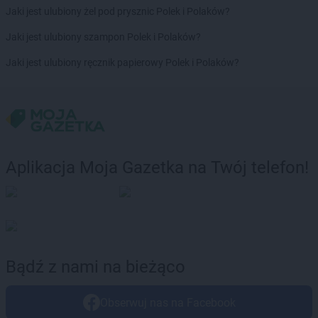
Jaki jest ulubiony żel pod prysznic Polek i Polaków?
PEPCO
Czechowice-Dziedzice
PEPCO
Czeladź
Jaki jest ulubiony szampon Polek i Polaków?
PEPCO
Czerniejewo
Jaki jest ulubiony ręcznik papierowy Polek i Polaków?
PEPCO
Czernikowo
PEPCO
Czersk
PEPCO
Czerwionka-Leszczyny
PEPCO
Częstochowa
PEPCO
Człuchów
PEPCO
Czudec
Aplikacja Moja Gazetka na Twój telefon!
PEPCO
Dąbrowa Białostocka
PEPCO
Dąbrowa Górnicza
PEPCO
Dąbrowa Tarnowska
PEPCO
Dąbrówka
PEPCO
Darłowo
Bądź z nami na bieżąco
PEPCO
Dawidy Bankowe
PEPCO
Dębe Wielkie
PEPCO
Dębica
Obserwuj nas na Facebook
PEPCO
Dęblin