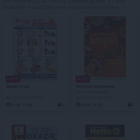
tym tygodniu (03.08 - 09.08). Dostępne gazetki: 6 i dużo
produktów w okazyjnej cenie oraz aktualne promocje.
NOWA!
NOWA!
Społem Praga
Stokrotka Supermarket
Kuchnia Iberyjska!
AKTUALNA GAZETKA
AKTUALNA GAZETKA
06.08 - 12.08
4
06.08 - 26.08
8