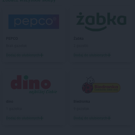
PEPCO
Bełżyce
PEPCO
Besko
PEPCO
Bestwina
PEPCO
Biała Podlaska
PEPCO
Białe Błota
PEPCO
Żabka
PEPCO
Białobrzegi
Brak gazetek
2 gazetki
PEPCO
Białogard
Dodaj do ulubionych
Dodaj do ulubionych
PEPCO
Białystok
PEPCO
Biecz
PEPCO
Biedrusko
PEPCO
Bielany Wrocławskie
PEPCO
Bielawa
PEPCO
Bielsko-Biała
PEPCO
Bieruń
dino
Biedronka
PEPCO
Bierutów
1 gazetka
9 gazetek
PEPCO
Biłgoraj
Dodaj do ulubionych
Dodaj do ulubionych
PEPCO
Biskupiec
PEPCO
Blachownia