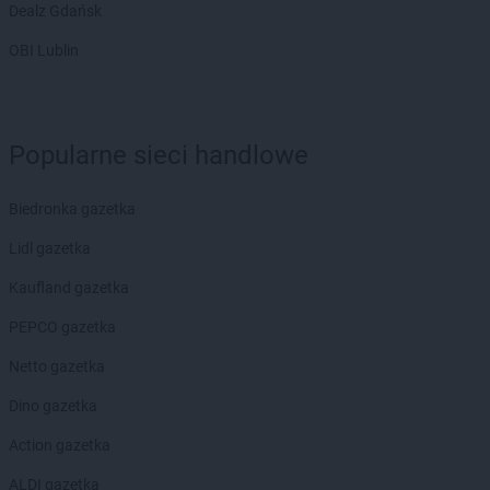
Dealz Gdańsk
PEPCO
Brzesko
PEPCO
Brzeszcze
OBI Lublin
PEPCO
Brzeziny
PEPCO
Brzostek
PEPCO
Brzozów
PEPCO
Buczkowice
Popularne sieci handlowe
PEPCO
Buk
PEPCO
Busko-Zdrój
Biedronka gazetka
PEPCO
Byczyna
Lidl gazetka
PEPCO
Bydgoszcz
PEPCO
Bystrzyca Kłodzka
Kaufland gazetka
PEPCO
Bytom
PEPCO gazetka
PEPCO
Bytom Odrzański
PEPCO
Bytów
Netto gazetka
PEPCO
Celestynów
Dino gazetka
PEPCO
Chełm
Action gazetka
PEPCO
Chełmno
PEPCO
Chmielnik
ALDI gazetka