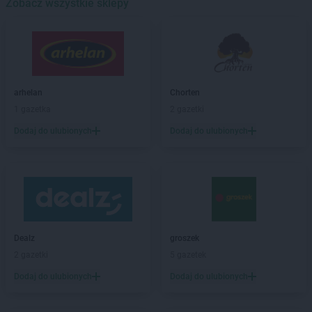
Biedronka
Zobacz wszystkie sklepy
Banino
Biedronka
Baniocha
Biedronka
Baranowo
Biedronka
Barciany
Biedronka
Barcin
Biedronka
Barczewo
arhelan
Chorten
Biedronka
Bardo
1 gazetka
2 gazetki
Biedronka
Barlinek
Dodaj do ulubionych
Dodaj do ulubionych
Biedronka
Bartoszyce
Biedronka
Barwice
Biedronka
Będzin
Biedronka
Bełchatów
Biedronka
Bełżyce
Biedronka
Bestwina
Biedronka
Bezrzecze
Dealz
groszek
Biedronka
Biała
2 gazetki
5 gazetek
Biedronka
Biała Parcela
Dodaj do ulubionych
Dodaj do ulubionych
Biedronka
Biała Piska
Biedronka
Biała Podlaska