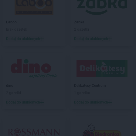
Biedronka
Biłgoraj
Biedronka
Biskupice
Biedronka
Biskupiec
Laboo
Żabka
Biedronka
Blachownia
Brak gazetek
2 gazetki
Biedronka
Błażowa
Dodaj do ulubionych
Dodaj do ulubionych
Biedronka
Błędów
Biedronka
Bliżyn
Biedronka
Błonie
Biedronka
Bobolice
Biedronka
Bobowa
Biedronka
Bobrowiec
Biedronka
dino
Bobrowniki
Delikatesy Centrum
Biedronka
2 gazetki
Bochnia
1 gazetka
Biedronka
Bochotnica
Dodaj do ulubionych
Dodaj do ulubionych
Biedronka
Bochotnica-Kolonia
Biedronka
Bodzentyn
Biedronka
Bogacica
Biedronka
Bogatynia