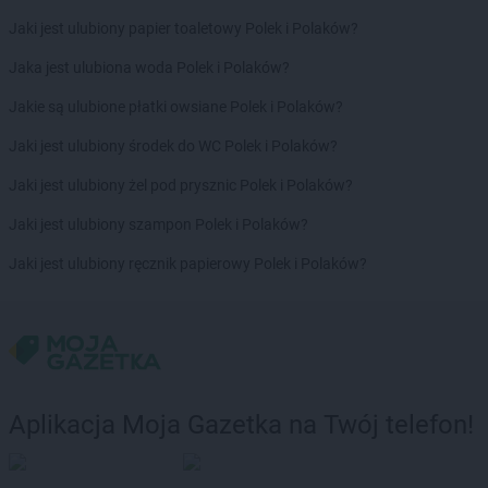
Biedronka
Choceń
Jaki jest ulubiony papier toaletowy Polek i Polaków?
Biedronka
Chocianów
Jaka jest ulubiona woda Polek i Polaków?
Biedronka
Chocianowice
Biedronka
Chociwel
Jakie są ulubione płatki owsiane Polek i Polaków?
Biedronka
Choczewo
Jaki jest ulubiony środek do WC Polek i Polaków?
Biedronka
Chodecz
Biedronka
Chodel
Jaki jest ulubiony żel pod prysznic Polek i Polaków?
Biedronka
Chodzież
Jaki jest ulubiony szampon Polek i Polaków?
Biedronka
Chojna
Biedronka
Chojnice
Jaki jest ulubiony ręcznik papierowy Polek i Polaków?
Biedronka
Chojnów
Biedronka
Choroszcz
Biedronka
Chorzele
Biedronka
Chorzów
Biedronka
Choszczno
Biedronka
Chotomów
Aplikacja Moja Gazetka na Twój telefon!
Biedronka
Chróścice
Biedronka
Chrzanów