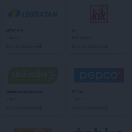
Biedronka
Biała Rawska
Biedronka
Białe Błota
Biedronka
Białka
Biedronka
Białka Tatrzańska
LEWIATAN
kik
Biedronka
Białobrzegi
4 gazetki
Brak gazetek
Biedronka
Białogard
Biedronka
Biały Bór
Dodaj do ulubionych
Dodaj do ulubionych
Biedronka
Białystok
Biedronka
Biecz
Biedronka
Biedronka
Biedronka
Biedrusko
Biedronka
Bielany Wrocławskie
Biedronka
Bielawa
Stokrotka Supermarket
PEPCO
Biedronka
Bielsk
3 gazetki
1 gazetka
Biedronka
Bielsk Podlaski
Dodaj do ulubionych
Dodaj do ulubionych
Biedronka
Bielsko-Biała
Biedronka
Biertowice
Biedronka
Bieruń
Biedronka
Bierutów