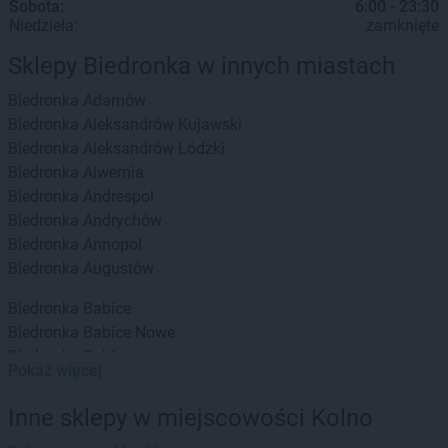
Sobota:
6:00 - 23:30
Niedziela:
zamknięte
Sklepy Biedronka w innych miastach
Biedronka
Adamów
Biedronka
Aleksandrów Kujawski
Biedronka
Aleksandrów Łódzki
Biedronka
Alwernia
Biedronka
Andrespol
Biedronka
Andrychów
Biedronka
Annopol
Biedronka
Augustów
Biedronka
Babice
Biedronka
Babice Nowe
Biedronka
Babimost
Pokaż więcej
Biedronka
Baborów
Biedronka
Banie
Inne sklepy w miejscowości Kolno
Biedronka
Banie Mazurskie