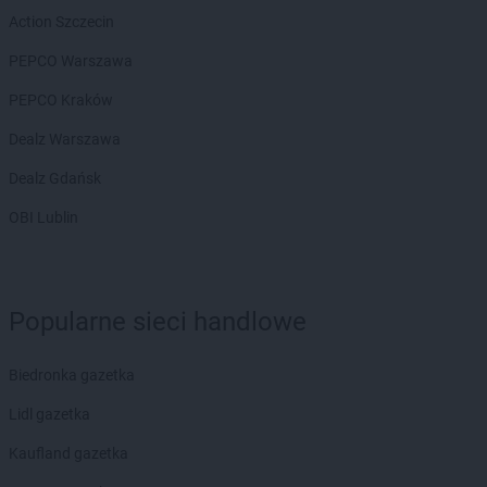
Biedronka
Brwinów
Action Szczecin
Biedronka
Brzeg
PEPCO Warszawa
Biedronka
Brzeg Dolny
Biedronka
Brześć Kujawski
PEPCO Kraków
Biedronka
Brzesko
Dealz Warszawa
Biedronka
Brzeszcze
Biedronka
Brzeziny
Dealz Gdańsk
Biedronka
Brzezna
OBI Lublin
Biedronka
Brzeźnio
Biedronka
Brzostek
Biedronka
Brzoza
Biedronka
Brzozów
Popularne sieci handlowe
Biedronka
Buczkowice
Biedronka
Budzów
Biedronka gazetka
Biedronka
Budzyń
Biedronka
Buk
Lidl gazetka
Biedronka
Bukowno
Kaufland gazetka
Biedronka
Bulowice
Biedronka
Busko-Zdrój