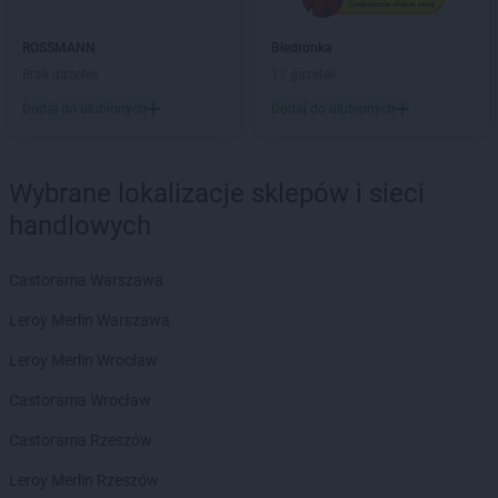
Biedronka
Boguchwała
Biedronka
Boguszów-Gorce
ROSSMANN
Biedronka
Biedronka
Bojano
Brak gazetek
12 gazetek
Biedronka
Bolesławice
Biedronka
Dodaj do ulubionych
Bolesławiec
Dodaj do ulubionych
Biedronka
Bolków
Biedronka
Bolszewo
Wybrane lokalizacje sklepów i sieci
Biedronka
Bońki
Biedronka
Borek Wielkopolski
handlowych
Biedronka
Borki
Biedronka
Borkowo
Castorama Warszawa
Biedronka
Borne Sulinowo
Leroy Merlin Warszawa
Biedronka
Borówiec
Biedronka
Branice
Leroy Merlin Wrocław
Biedronka
Braniewo
Castorama Wrocław
Biedronka
Brańsk
Biedronka
Brenna
Castorama Rzeszów
Biedronka
Brodnica
Leroy Merlin Rzeszów
Biedronka
Brusy