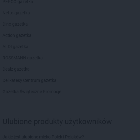
PEPCO gazetka
Biedronka
Bychawa
Netto gazetka
Biedronka
Byczyna
Biedronka
Bydgoszcz
Dino gazetka
Biedronka
Bystrzyca Górna
Action gazetka
Biedronka
Bystrzyca Kłodzka
Biedronka
Bytom
ALDI gazetka
Biedronka
Bytom Odrzański
ROSSMANN gazetka
Biedronka
Bytów
Dealz gazetka
Biedronka
Cegłów
Biedronka
Charzyno
Delikatesy Centrum gazetka
Biedronka
Chechło
Gazetka Świąteczne Promocje
Biedronka
Chęciny
Biedronka
Chełm
Biedronka
Chełmek
Biedronka
Chełmno
Ulubione produkty użytkowników
Biedronka
Chełmża
Biedronka
Chmielnik
Jakie jest ulubione mleko Polek i Polaków?
Biedronka
Chmielów