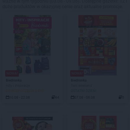
ważne w tym tygodniu (03.08 - 09.08). Dostępne gazetki: 12 i
dużo produktów w okazyjnej cenie oraz aktualne promocje.
NOWA!
NOWA!
Biedronka
Biedronka
Hity i inspiracje
Tani weekend
DO ROZPOCZĘCIA 2 DNI
OSTATNI DZIEŃ!
10.08 - 22.08
44
07.08 - 08.08
3