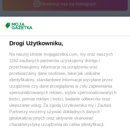
PEPCO
Kałuszyn
Obserwuj nas na Instagram
PEPCO
Kalwaria Zebrzydowska
PEPCO
Kamień Pomorski
PEPCO
Kamieniec Wrocławski
Masz sugestie lub pytania?
PEPCO
Kamienna Góra
PEPCO
Kamionka Wielka
Napisz do nas:
support@mojagazetka.com
Drogi Użytkowniku,
PEPCO
Kańczuga
Współpraca z nami
PEPCO
Karczew
Na naszej stronie mojagazetka.com, my oraz naszych
PEPCO
Karpacz
Zobacz szczegóły
1162 zaufanych partnerów uzyskujemy dostęp i
PEPCO
Kartuzy
Retail Radar – analiza rynku
przechowujemy informacje na urządzeniu oraz
PEPCO
Katowice
przetwarzamy dane osobowe, takie jak unikalne
PEPCO
Kąty Wrocławskie
identyfikatory, standardowe informacje wysyłane przez
Wasze ulubione produkty
PEPCO
Kazimierz Biskupi
urządzenie czy dane przeglądania w celu zapewniania
spersonalizowanych reklam, wybór spersonalizowanych
PEPCO
Kazimierza Wielka
Regulamin serwisu i polityka prywatności
treści, pomiar reklam i treści, badanie odbiorców oraz
PEPCO
Kaźmierz
ulepszanie usług. Za zgodą Użytkownika my i Zaufani
PEPCO
Kcynia
Mapa strony
Partnerzy możemy używać dokładnych danych
PEPCO
Kędzierzyn-Koźle
geolokalizacyjnych oraz aktywnie skanować
PEPCO
Kępa
Wszystkie miasta z lokalizacjami sklepów
charakterystykę urządzenia do celów identyfikacji.
PEPCO
Kępno