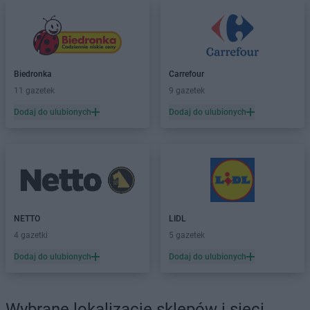
PEPCO
Dobczyce
PEPCO
Dobra
PEPCO
Dobre Miasto
PEPCO
Drawsko Pomorskie
Biedronka
Carrefour
PEPCO
Drezdenko
11 gazetek
9 gazetek
PEPCO
Drobin
PEPCO
Drzewica
Dodaj do ulubionych
Dodaj do ulubionych
PEPCO
Duszniki-Zdrój
PEPCO
Dynów
PEPCO
Działdowo
PEPCO
Działoszyn
PEPCO
Dzierzgoń
PEPCO
Dzierżoniów
NETTO
LIDL
4 gazetki
5 gazetek
PEPCO
Elbląg
PEPCO
Ełk
Dodaj do ulubionych
Dodaj do ulubionych
PEPCO
Garwolin
PEPCO
Gaszowice
Wybrane lokalizacje sklepów i sieci