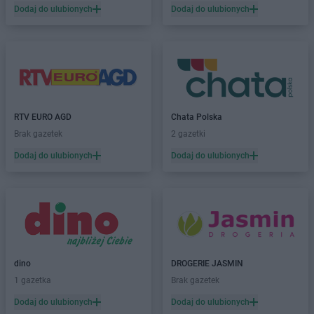
PEPCO
Chojnice
Dodaj do ulubionych
Dodaj do ulubionych
PEPCO
Chojnów
PEPCO
Choroszcz
PEPCO
Chorzów
PEPCO
Choszczno
PEPCO
Chrzanów
PEPCO
Chwaszczyno
RTV EURO AGD
Chata Polska
PEPCO
Ciechanów
Brak gazetek
2 gazetki
PEPCO
Ciechocinek
PEPCO
Cieszyn
Dodaj do ulubionych
Dodaj do ulubionych
PEPCO
Czaplinek
PEPCO
Czarna
PEPCO
Czarna Białostocka
PEPCO
Czarnków
PEPCO
Czarny Dunajec
PEPCO
Czchów
dino
DROGERIE JASMIN
PEPCO
Czechowice-Dziedzice
1 gazetka
Brak gazetek
PEPCO
Czeladź
Dodaj do ulubionych
Dodaj do ulubionych
PEPCO
Czerniejewo