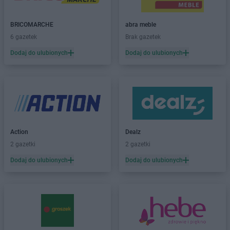
PEPCO
Biała Podlaska
PEPCO
Białe Błota
BRICOMARCHE
abra meble
PEPCO
Białobrzegi
6 gazetek
Brak gazetek
PEPCO
Białogard
Dodaj do ulubionych
Dodaj do ulubionych
PEPCO
Białystok
PEPCO
Biecz
PEPCO
Biedrusko
PEPCO
Bielany Wrocławskie
PEPCO
Bielawa
PEPCO
Bielsko-Biała
PEPCO
Bieruń
Action
Dealz
PEPCO
Bierutów
2 gazetki
2 gazetki
PEPCO
Biłgoraj
Dodaj do ulubionych
Dodaj do ulubionych
PEPCO
Biskupiec
PEPCO
Blachownia
PEPCO
Błonie
PEPCO
Bobolice
PEPCO
Bobowa
PEPCO
Bochnia