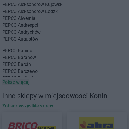
PEPCO
Aleksandrów Kujawski
PEPCO
Aleksandrów Łódzki
PEPCO
Alwernia
PEPCO
Andrespol
PEPCO
Andrychów
PEPCO
Augustów
PEPCO
Banino
PEPCO
Baranów
PEPCO
Barcin
PEPCO
Barczewo
PEPCO
Barlinek
Pokaż więcej
PEPCO
Bartoszyce
PEPCO
Barwice
Inne sklepy w miejscowości Konin
PEPCO
Będzin
PEPCO
Zobacz wszystkie sklepy
Bełchatów
PEPCO
Bełżyce
PEPCO
Besko
PEPCO
Bestwina