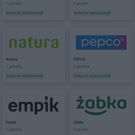
PEPCO
Brzostek
1 gazetka
2 gazetki
PEPCO
Brzozów
Dodaj do ulubionych
Dodaj do ulubionych
PEPCO
Buczkowice
PEPCO
Buk
PEPCO
Busko-Zdrój
PEPCO
Byczyna
PEPCO
Bydgoszcz
PEPCO
Bystrzyca Kłodzka
PEPCO
Natura
Bytom
PEPCO
PEPCO
1 gazetka
Bytom Odrzański
1 gazetka
PEPCO
Bytów
Dodaj do ulubionych
Dodaj do ulubionych
PEPCO
Celestynów
PEPCO
Chełm
PEPCO
Chełmno
PEPCO
Chmielnik
PEPCO
Chocianów
PEPCO
Chodzież
Empik
Żabka
PEPCO
Chojna
1 gazetka
2 gazetki