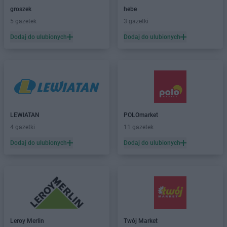
groszek
hebe
PEPCO
Bogatynia
5 gazetek
3 gazetki
PEPCO
Boguszów-Gorce
PEPCO
Bolesławiec
Dodaj do ulubionych
Dodaj do ulubionych
PEPCO
Bolszewo
PEPCO
Borek Wielkopolski
PEPCO
Braniewo
PEPCO
Brańsk
PEPCO
Bratkowice
PEPCO
Brenna
LEWIATAN
POLOmarket
PEPCO
Brodnica
4 gazetki
11 gazetek
PEPCO
Brusy
Dodaj do ulubionych
Dodaj do ulubionych
PEPCO
Brwinów
PEPCO
Brzeg
PEPCO
Brzeg Dolny
PEPCO
Brześć Kujawski
PEPCO
Brzesko
PEPCO
Brzeszcze
PEPCO
Brzeziny
Leroy Merlin
Twój Market