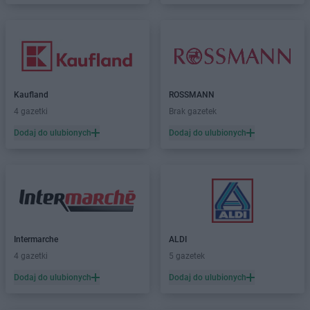
PEPCO
Czernikowo
PEPCO
Czersk
PEPCO
Czerwionka-Leszczyny
PEPCO
Częstochowa
PEPCO
Człuchów
PEPCO
Czudec
Kaufland
ROSSMANN
4 gazetki
Brak gazetek
PEPCO
Dąbrowa Białostocka
Dodaj do ulubionych
Dodaj do ulubionych
PEPCO
Dąbrowa Górnicza
PEPCO
Dąbrowa Tarnowska
PEPCO
Dąbrówka
PEPCO
Darłowo
PEPCO
Dawidy Bankowe
PEPCO
Dębe Wielkie
PEPCO
Dębica
Intermarche
ALDI
PEPCO
Dęblin
4 gazetki
5 gazetek
PEPCO
Dębno
Dodaj do ulubionych
Dodaj do ulubionych
PEPCO
Dębowa
PEPCO
Debrzno