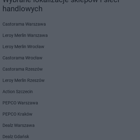
PEPCO
Gdańsk
handlowych
PEPCO
Gdów
PEPCO
Gdynia
Castorama Warszawa
PEPCO
Giżycko
PEPCO
Gliwice
Leroy Merlin Warszawa
PEPCO
Głogów
Leroy Merlin Wrocław
PEPCO
Głogów Małopolski
PEPCO
Głogówek
Castorama Wrocław
PEPCO
Główczyce
Castorama Rzeszów
PEPCO
Głowno
PEPCO
Głubczyce
Leroy Merlin Rzeszów
PEPCO
Głuchołazy
Action Szczecin
PEPCO
Gniewkowo
PEPCO
Gniezno
PEPCO Warszawa
PEPCO
Godów
PEPCO Kraków
PEPCO
Gogolin
PEPCO
Gołdap
Dealz Warszawa
PEPCO
Goleniów
Dealz Gdańsk
PEPCO
Golina