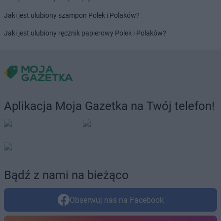
PEPCO
Jaroszowice
PEPCO
Jaroty
Jaki jest ulubiony szampon Polek i Polaków?
PEPCO
Jasło
Jaki jest ulubiony ręcznik papierowy Polek i Polaków?
PEPCO
Jastrowie
PEPCO
Jastrzębie-Zdrój
PEPCO
Jawor
PEPCO
Jaworze
PEPCO
Jaworzno
PEPCO
Jedlicze
Aplikacja Moja Gazetka na Twój telefon!
PEPCO
Jędrzejów
PEPCO
Jelcz-Laskowice
PEPCO
Jelenia Góra
PEPCO
Jeziorany
PEPCO
Jeżowe
PEPCO
Jordanów
Bądź z nami na bieżąco
PEPCO
Józefów
Obserwuj nas na Facebook
PEPCO
Kaliska
PEPCO
Kalisz