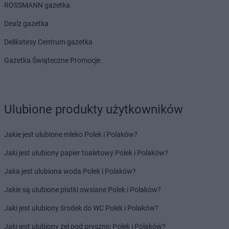
ROSSMANN gazetka
PEPCO
Gubin
Dealz gazetka
PEPCO
Hajnówka
Delikatesy Centrum gazetka
PEPCO
Hrubieszów
Gazetka Świąteczne Promocje
PEPCO
Iława
PEPCO
Iłża
PEPCO
Imielin
PEPCO
Inowrocław
Ulubione produkty użytkowników
PEPCO
Istebna
PEPCO
Jabłonka
Jakie jest ulubione mleko Polek i Polaków?
PEPCO
Jabłonna
Jaki jest ulubiony papier toaletowy Polek i Polaków?
PEPCO
Janikowo
PEPCO
Janów Lubelski
Jaka jest ulubiona woda Polek i Polaków?
PEPCO
Janowiec Wielkopolski
Jakie są ulubione płatki owsiane Polek i Polaków?
PEPCO
Januszowice
PEPCO
Jarocin
Jaki jest ulubiony środek do WC Polek i Polaków?
PEPCO
Jarosław
Jaki jest ulubiony żel pod prysznic Polek i Polaków?