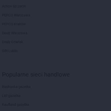
Chorten
Białousy
Action Szczecin
Chorten
Białowieża
PEPCO Warszawa
Chorten
Białożewin
Chorten
Białystok
PEPCO Kraków
Chorten
Biecz
Dealz Warszawa
Chorten
Biedaszki
Chorten
Biedrzychowice
Dealz Gdańsk
Chorten
Bielany-Żyłaki
OBI Lublin
Chorten
Bielicha
Chorten
Bieliny
Chorten
Bielsk Podlaski
Chorten
Bielsko-Biała
Popularne sieci handlowe
Chorten
Bierwce
Chorten
Biłgoraj
Biedronka gazetka
Chorten
Biskupiec
Chorten
Biskupiec-Kolonia Trzecia
Lidl gazetka
Chorten
Błędowo
Kaufland gazetka
Chorten
Blochy