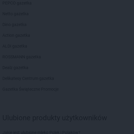
Chorten
Błonie
PEPCO gazetka
Chorten
Bobrówka
Netto gazetka
Chorten
Bobrowniki
Chorten
Bochnia
Dino gazetka
Chorten
Boćki
Action gazetka
Chorten
Bodaczów
Chorten
Bogatynia
ALDI gazetka
Chorten
Bogdanka
ROSSMANN gazetka
Chorten
Bojano
Chorten
Bolęcin
Dealz gazetka
Chorten
Bolesławiec
Delikatesy Centrum gazetka
Chorten
Bolimów
Chorten
Bolków
Gazetka Świąteczne Promocje
Chorten
Bolszewo
Chorten
Borek
Chorten
Borki
Ulubione produkty użytkowników
Chorten
Borkowo
Chorten
Borów Wielki
Chorten
Borowe
Jakie jest ulubione mleko Polek i Polaków?