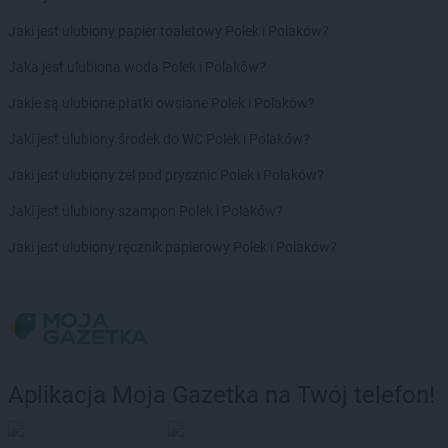
Chorten
Borowina
Jaki jest ulubiony papier toaletowy Polek i Polaków?
Chorten
Borzęcin Duży
Chorten
Borzymy
Jaka jest ulubiona woda Polek i Polaków?
Chorten
Boże
Jakie są ulubione płatki owsiane Polek i Polaków?
Chorten
Braciejówka
Chorten
Bramki
Jaki jest ulubiony środek do WC Polek i Polaków?
Chorten
Braniewo
Jaki jest ulubiony żel pod prysznic Polek i Polaków?
Chorten
Brańsk
Chorten
Brenna
Jaki jest ulubiony szampon Polek i Polaków?
Chorten
Brochów
Jaki jest ulubiony ręcznik papierowy Polek i Polaków?
Chorten
Brójce
Chorten
Brok
Chorten
Brończany
Chorten
Broniewice
Chorten
Bronowo
Chorten
Brudki Stare
Aplikacja Moja Gazetka na Twój telefon!
Chorten
Brusy
Chorten
Brwinów
Chorten
Brzesko