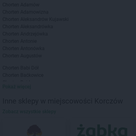
Chorten
Adamów
Chorten
Adamowizna
Chorten
Aleksandrów Kujawski
Chorten
Aleksandrówka
Chorten
Andrzejówka
Chorten
Antonie
Chorten
Antonówka
Chorten
Augustów
Chorten
Babi Dół
Chorten
Baćkowice
Chorten
Bajdy
Pokaż więcej
Chorten
Bajki-Zalesie
Chorten
Bakałarzewo
Inne sklepy w miejscowości Korczów
Chorten
Bąkowo
Chorten
Zobacz wszystkie sklepy
Banie
Chorten
Banino
Chorten
Baranowo
Chorten
Barchów