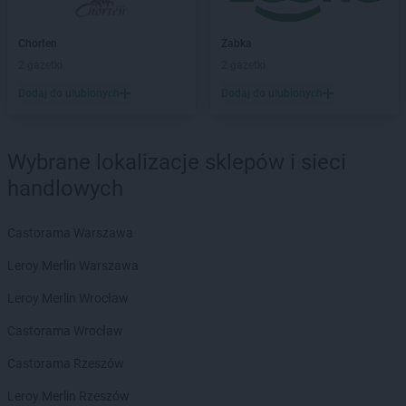
Chorten
Barcikowo
Chorten
Barcin
Chorten
Żabka
Chorten
Bargłów Kościelny
2 gazetki
2 gazetki
Chorten
Bartniki
Dodaj do ulubionych
Dodaj do ulubionych
Chorten
Bartołty Wielkie
Chorten
Bartoszyce
Chorten
Będzieszyn
Wybrane lokalizacje sklepów i sieci
Chorten
Bełchatów
handlowych
Chorten
Bezledy
Chorten
Biała Niżna
Chorten
Biała Piska
Castorama Warszawa
Chorten
Biała Podlaska
Leroy Merlin Warszawa
Chorten
Biała Rawska
Chorten
Białebłoto-Kobyla
Leroy Merlin Wrocław
Chorten
Białebłoto-Stara Wieś
Castorama Wrocław
Chorten
Białobiel
Chorten
Białobrzegi
Castorama Rzeszów
Chorten
Białogard
Leroy Merlin Rzeszów
Chorten
Białogóra