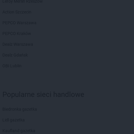
Chorten
Bramki
Leroy Merlin Rzeszów
Chorten
Braniewo
Action Szczecin
Chorten
Brańsk
Chorten
Brenna
PEPCO Warszawa
Chorten
Brochów
PEPCO Kraków
Chorten
Brójce
Chorten
Brok
Dealz Warszawa
Chorten
Brończany
Dealz Gdańsk
Chorten
Broniewice
Chorten
Bronowo
OBI Lublin
Chorten
Brudki Stare
Chorten
Brusy
Chorten
Brwinów
Popularne sieci handlowe
Chorten
Brzesko
Chorten
Brzeszcze
Chorten
Brzezie
Biedronka gazetka
Chorten
Brzeźnica
Lidl gazetka
Chorten
Brzeźnio
Chorten
Brzóski-Gromki
Kaufland gazetka