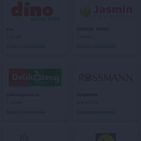
Chorten
Biedaszki
Chorten
Biedrzychowice
Chorten
Bielany-Żyłaki
Chorten
Bielicha
dino
DROGERIE JASMIN
Chorten
Bieliny
2 gazetki
1 gazetka
Chorten
Bielsk Podlaski
Dodaj do ulubionych
Dodaj do ulubionych
Chorten
Bielsko-Biała
Chorten
Bierwce
Chorten
Biłgoraj
Chorten
Biskupiec
Chorten
Biskupiec-Kolonia Trzecia
Chorten
Błędowo
Chorten
Blochy
Delikatesy Centrum
ROSSMANN
Chorten
Błonie
1 gazetka
Brak gazetek
Chorten
Bobrówka
Dodaj do ulubionych
Dodaj do ulubionych
Chorten
Bobrowniki
Chorten
Bochnia
Chorten
Boćki
Chorten
Bodaczów