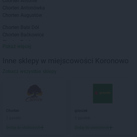
Chorten
Antonie
Chorten
Antonówka
Chorten
Augustów
Chorten
Babi Dół
Chorten
Baćkowice
Chorten
Bajdy
Pokaż więcej
Chorten
Bajki-Zalesie
Chorten
Bakałarzewo
Inne sklepy w miejscowości Koronowo
Chorten
Bąkowo
Chorten
Zobacz wszystkie sklepy
Banie
Chorten
Banino
Chorten
Baranowo
Chorten
Barchów
Chorten
Barcikowo
Chorten
Barcin
Chorten
groszek
Chorten
Bargłów Kościelny
2 gazetki
5 gazetek
Chorten
Bartniki
Dodaj do ulubionych
Dodaj do ulubionych
Chorten
Bartołty Wielkie