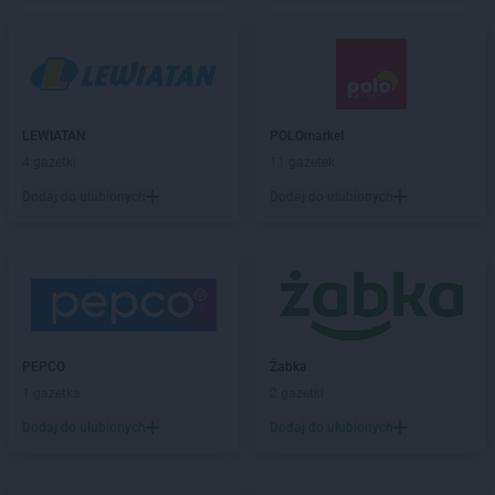
Chorten
Bartoszyce
Chorten
Będzieszyn
Chorten
Bełchatów
Chorten
Bezledy
Chorten
Biała Niżna
Chorten
Biała Piska
LEWIATAN
POLOmarket
Chorten
Biała Podlaska
4 gazetki
11 gazetek
Chorten
Biała Rawska
Dodaj do ulubionych
Dodaj do ulubionych
Chorten
Białebłoto-Kobyla
Chorten
Białebłoto-Stara Wieś
Chorten
Białobiel
Chorten
Białobrzegi
Chorten
Białogard
Chorten
Białogóra
PEPCO
Żabka
Chorten
Białousy
1 gazetka
2 gazetki
Chorten
Białowieża
Chorten
Białożewin
Dodaj do ulubionych
Dodaj do ulubionych
Chorten
Białystok
Chorten
Biecz