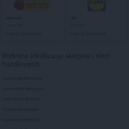
Chorten
Bogatynia
Chorten
Bogdanka
Chorten
Biedronka
Bojano
LIDL
Chorten
12 gazetek
Bolęcin
5 gazetek
Chorten
Bolesławiec
Dodaj do ulubionych
Dodaj do ulubionych
Chorten
Bolimów
Chorten
Bolków
Chorten
Bolszewo
Wybrane lokalizacje sklepów i sieci
Chorten
Borek
handlowych
Chorten
Borki
Chorten
Borkowo
Castorama Warszawa
Chorten
Borów Wielki
Chorten
Borowe
Leroy Merlin Warszawa
Chorten
Borowina
Leroy Merlin Wrocław
Chorten
Borzęcin Duży
Chorten
Borzymy
Castorama Wrocław
Chorten
Boże
Castorama Rzeszów
Chorten
Braciejówka