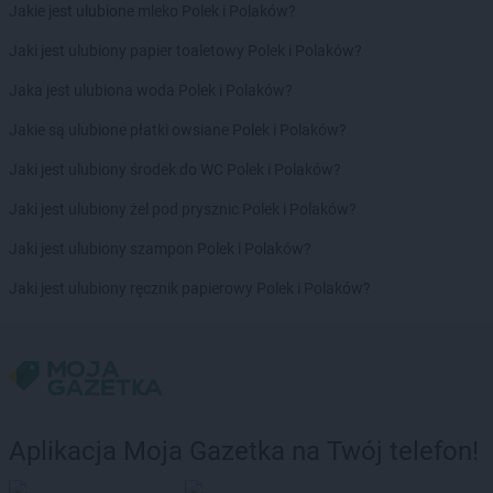
Chorten
Chałupy
Jakie jest ulubione mleko Polek i Polaków?
Chorten
Chełm
Jaki jest ulubiony papier toaletowy Polek i Polaków?
Chorten
Chełm Śląski
Chorten
Chełmek
Jaka jest ulubiona woda Polek i Polaków?
Chorten
Chełmno
Jakie są ulubione płatki owsiane Polek i Polaków?
Chorten
Chełmża
Chorten
Chłopy
Jaki jest ulubiony środek do WC Polek i Polaków?
Chorten
Chociule
Jaki jest ulubiony żel pod prysznic Polek i Polaków?
Chorten
Chociw
Chorten
Chodzież
Jaki jest ulubiony szampon Polek i Polaków?
Chorten
Chojnice
Jaki jest ulubiony ręcznik papierowy Polek i Polaków?
Chorten
Chojno Nowe Drugie
Chorten
Chojnów
Chorten
Choroszcz
Chorten
Chorzów
Chorten
Choszczewo
Chorten
Choszczno
Aplikacja Moja Gazetka na Twój telefon!
Chorten
Chrzanów
Chorten
Ciechanów