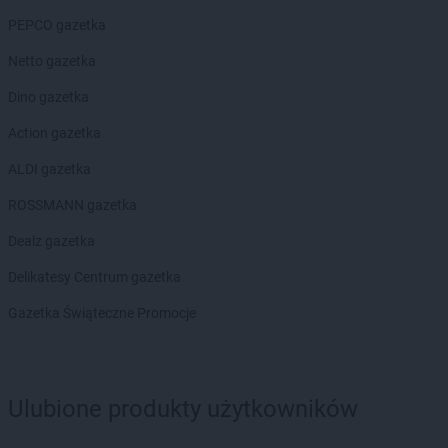
Chorten
Brzoza
PEPCO gazetka
Chorten
Brzozówka
Chorten
Budki Piaseckie
Netto gazetka
Chorten
Budy Barcząckie
Dino gazetka
Chorten
Budziska
Chorten
Bugaj
Action gazetka
Chorten
Buk
ALDI gazetka
Chorten
Bukowiec
Chorten
Bukowina
ROSSMANN gazetka
Chorten
Burkat
Dealz gazetka
Chorten
Burzyn
Chorten
Bydgoszcz
Delikatesy Centrum gazetka
Chorten
Bytom
Gazetka Świąteczne Promocje
Chorten
Bytów
Chorten
Cekcyn
Chorten
Celestynów
Ulubione produkty użytkowników
Chorten
Celiny
Chorten
Cepno