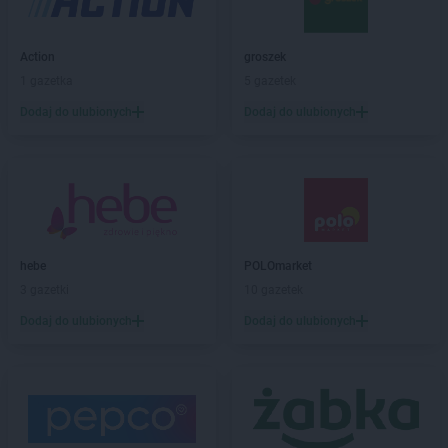
Biedronka
Barciany
Biedronka
Barcin
Biedronka
Barczewo
Action
groszek
Biedronka
Bardo
1 gazetka
5 gazetek
Biedronka
Barlinek
Dodaj do ulubionych
Dodaj do ulubionych
Biedronka
Bartoszyce
Biedronka
Barwice
Biedronka
Będzin
Biedronka
Bełchatów
Biedronka
Bełżyce
Biedronka
Bestwina
Biedronka
Bezrzecze
hebe
POLOmarket
Biedronka
Biała
3 gazetki
10 gazetek
Biedronka
Biała Parcela
Dodaj do ulubionych
Dodaj do ulubionych
Biedronka
Biała Piska
Biedronka
Biała Podlaska
Biedronka
Biała Rawska
Biedronka
Białe Błota
Biedronka
Białka