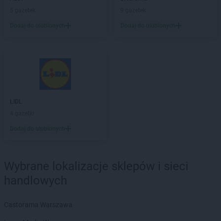
Biedronka
Blachownia
5 gazetek
9 gazetek
Biedronka
Błażowa
Dodaj do ulubionych
Dodaj do ulubionych
Biedronka
Błędów
Biedronka
Bliżyn
Biedronka
Błonie
Biedronka
Bobolice
Biedronka
Bobowa
Biedronka
Bobrowiec
Biedronka
LIDL
Bobrowniki
Biedronka
4 gazetki
Bochnia
Biedronka
Bochotnica
Dodaj do ulubionych
Biedronka
Bochotnica-Kolonia
Biedronka
Bodzentyn
Biedronka
Bogacica
Wybrane lokalizacje sklepów i sieci
Biedronka
Bogatynia
handlowych
Biedronka
Boguchwała
Biedronka
Boguszów-Gorce
Castorama Warszawa
Biedronka
Bojano