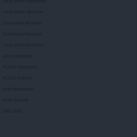
Biedronka
Bolesławice
Leroy Merlin Warszawa
Biedronka
Bolesławiec
Leroy Merlin Wrocław
Biedronka
Bolków
Biedronka
Bolszewo
Castorama Wrocław
Biedronka
Bońki
Castorama Rzeszów
Biedronka
Borek Wielkopolski
Biedronka
Borki
Leroy Merlin Rzeszów
Biedronka
Borkowo
Action Szczecin
Biedronka
Borne Sulinowo
Biedronka
Borówiec
PEPCO Warszawa
Biedronka
Branice
PEPCO Kraków
Biedronka
Braniewo
Biedronka
Brańsk
Dealz Warszawa
Biedronka
Brenna
Dealz Gdańsk
Biedronka
Brodnica
Biedronka
Brusy
OBI Lublin
Biedronka
Brwinów
Biedronka
Brzeg
Biedronka
Brzeg Dolny