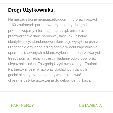
Biedronka
Cianowice Duże
Napisz do nas:
support@mojagazetka.com
Biedronka
Ciążeń
Drogi Użytkowniku,
Biedronka
Ciechanów
Współpraca z nami
Biedronka
Ciechanowiec
Na naszej stronie mojagazetka.com, my oraz naszych
Zobacz szczegóły
Biedronka
Ciechocinek
1160 zaufanych partnerów uzyskujemy dostęp i
Retail Radar – analiza rynku
Biedronka
przechowujemy informacje na urządzeniu oraz
Cieplewo
przetwarzamy dane osobowe, takie jak unikalne
Biedronka
Cieszanów
identyfikatory, standardowe informacje wysyłane przez
Biedronka
Cieszyn
Wasze ulubione produkty
urządzenie czy dane przeglądania w celu zapewniania
Biedronka
Cybinka
spersonalizowanych reklam, wybór spersonalizowanych
Biedronka
Cynków
Regulamin serwisu i polityka prywatności
treści, pomiar reklam i treści, badanie odbiorców oraz
Biedronka
Czajęcice
ulepszanie usług. Za zgodą Użytkownika my i Zaufani
Biedronka
Czaniec
Mapa strony
Partnerzy możemy używać dokładnych danych
Biedronka
Czaplinek
geolokalizacyjnych oraz aktywnie skanować
Biedronka
Zawsze najnowsze gazetki w naszej
Czapury
Wszystkie miasta z lokalizacjami sklepów
charakterystykę urządzenia do celów identyfikacji.
Biedronka
Czarna
Ponieważ cenimy Twoją prywatność, prosimy o zgodę na
aplikacji
Biedronka
Czarna Białostocka
korzystanie z tych technologii poprzez kliknięcie
Biedronka
„Akceptuję”. Zgoda jest dobrowolna i zawsze możesz ją
Czarna Dąbrówka
+ 1,5 mln zadowolonych kupujących
zmienić/wycofać klikając przycisk ustawień prywatności
Biedronka
Czarna Woda
Polska
Czechy
Ukraina
Litwa
Słowacja
Rumunia
PARTNERZY
USTAWIENIA
znajdujący się w lewym dolnym rogu strony
Biedronka
Czarne