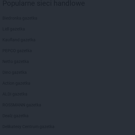
Popularne sieci handlowe
Biedronka
Brześć Kujawski
Biedronka
Brzesko
Biedronka
Brzeszcze
Biedronka gazetka
Biedronka
Brzeziny
Lidl gazetka
Biedronka
Brzezna
Biedronka
Brzeźnio
Kaufland gazetka
Biedronka
Brzostek
PEPCO gazetka
Biedronka
Brzoza
Biedronka
Brzozów
Netto gazetka
Biedronka
Buczkowice
Dino gazetka
Biedronka
Budzów
Biedronka
Budzyń
Action gazetka
Biedronka
Buk
ALDI gazetka
Biedronka
Bukowno
Biedronka
Bulowice
ROSSMANN gazetka
Biedronka
Busko-Zdrój
Dealz gazetka
Biedronka
Bychawa
Biedronka
Byczyna
Delikatesy Centrum gazetka
Biedronka
Bydgoszcz