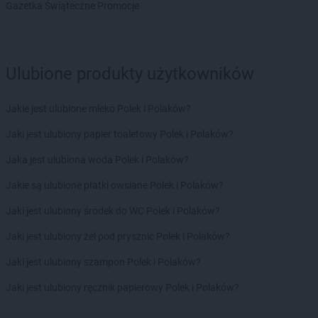
Gazetka Świąteczne Promocje
Biedronka
Bystrzyca Górna
Biedronka
Bystrzyca Kłodzka
Biedronka
Bytom
Biedronka
Bytom Odrzański
Ulubione produkty użytkowników
Biedronka
Bytów
Biedronka
Cegłów
Jakie jest ulubione mleko Polek i Polaków?
Biedronka
Charzyno
Jaki jest ulubiony papier toaletowy Polek i Polaków?
Biedronka
Chechło
Biedronka
Chęciny
Jaka jest ulubiona woda Polek i Polaków?
Biedronka
Chełm
Jakie są ulubione płatki owsiane Polek i Polaków?
Biedronka
Chełmek
Biedronka
Chełmno
Jaki jest ulubiony środek do WC Polek i Polaków?
Biedronka
Chełmża
Jaki jest ulubiony żel pod prysznic Polek i Polaków?
Biedronka
Chmielnik
Biedronka
Chmielów
Jaki jest ulubiony szampon Polek i Polaków?
Biedronka
Choceń
Jaki jest ulubiony ręcznik papierowy Polek i Polaków?
Biedronka
Chocianów
Biedronka
Chocianowice