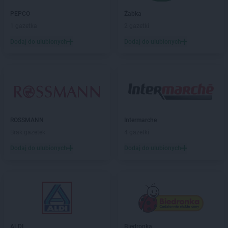
Biedronka
Białka Tatrzańska
PEPCO
Żabka
Biedronka
Białobrzegi
1 gazetka
2 gazetki
Biedronka
Białogard
Biedronka
Biały Bór
Dodaj do ulubionych
Dodaj do ulubionych
Biedronka
Białystok
Biedronka
Biecz
Biedronka
Biedronka
Biedronka
Biedrusko
Biedronka
Bielany Wrocławskie
Biedronka
Bielawa
ROSSMANN
Intermarche
Biedronka
Bielsk
Brak gazetek
4 gazetki
Biedronka
Bielsk Podlaski
Dodaj do ulubionych
Dodaj do ulubionych
Biedronka
Bielsko-Biała
Biedronka
Biertowice
Biedronka
Bieruń
Biedronka
Bierutów
Biedronka
Biłgoraj
Biedronka
Biskupice
Biedronka
Biskupiec
ALDI
Biedronka