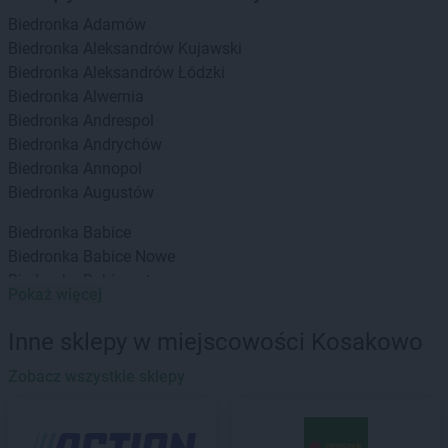
Biedronka
Adamów
Biedronka
Aleksandrów Kujawski
Biedronka
Aleksandrów Łódzki
Biedronka
Alwernia
Biedronka
Andrespol
Biedronka
Andrychów
Biedronka
Annopol
Biedronka
Augustów
Biedronka
Babice
Biedronka
Babice Nowe
Biedronka
Babimost
Pokaż więcej
Biedronka
Baborów
Biedronka
Banie
Inne sklepy w miejscowości Kosakowo
Biedronka
Banie Mazurskie
Biedronka
Zobacz wszystkie sklepy
Banino
Biedronka
Baniocha
Biedronka
Baranowo