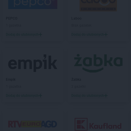
Empik
Jawor
Empik
Jaworzno
Empik
Jędrzejów
PEPCO
Laboo
Empik
Jelenia Góra
1 gazetka
Brak gazetek
Empik
Kalisz
Dodaj do ulubionych
Dodaj do ulubionych
Empik
Katowice
Empik
Kędzierzyn-Koźle
Empik
Kętrzyn
Empik
Kiekrz
Empik
Kielce
Empik
Kiełczewo
Empik
Żabka
Empik
Kłodzko
1 gazetka
2 gazetki
Empik
Kluczbork
Dodaj do ulubionych
Dodaj do ulubionych
Empik
Knurów
Empik
Kołobrzeg
Empik
Kończewice
Empik
Konin
Empik
Konstantynów Łódzki