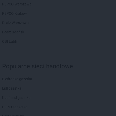
Empik
Nowy Dwór Mazowiecki
PEPCO Warszawa
Empik
Nowy Sącz
PEPCO Kraków
Empik
Nowy Targ
Empik
Nysa
Dealz Warszawa
Empik
Oława
Dealz Gdańsk
Empik
Olkusz
OBI Lublin
Empik
Olsztyn
Empik
Opole
Empik
Ostrołęka
Empik
Ostrów Wielkopolski
Popularne sieci handlowe
Empik
Ostrowiec Świętokrzyski
Empik
Oświęcim
Biedronka gazetka
Empik
Otwock
Lidl gazetka
Empik
Pabianice
Kaufland gazetka
Empik
Paproć
Empik
Piaseczno
PEPCO gazetka
Empik
Piastów