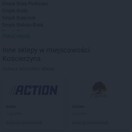
Empik
Biała Podlaska
Empik
Białki
Empik
Białystok
Empik
Bielsko-Biała
Empik
Biłgoraj
Pokaż więcej
Empik
Bochnia
Empik
Bolesławiec
Inne sklepy w miejscowości
Empik
Braniewo
Kościerzyna
Empik
Brodnica
Empik
Brzeg
Zobacz wszystkie sklepy
Empik
Brzesko
Empik
Bydgoszcz
Empik
Bytom
Empik
Bytów
Empik
Action
Chełm
Chorten
Empik
1 gazetka
Chojnice
2 gazetki
Empik
Chorzów
Dodaj do ulubionych
Dodaj do ulubionych
Empik
Chrzanów