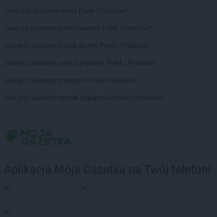
Empik
Radomsko
Jaka jest ulubiona woda Polek i Polaków?
Empik
Rawa Mazowiecka
Empik
Rembelszczyzna
Jakie są ulubione płatki owsiane Polek i Polaków?
Empik
Ruda Śląska
Jaki jest ulubiony środek do WC Polek i Polaków?
Empik
Rumia
Empik
Rybnik
Jaki jest ulubiony żel pod prysznic Polek i Polaków?
Empik
Rzeszów
Jaki jest ulubiony szampon Polek i Polaków?
Empik
Sandomierz
Jaki jest ulubiony ręcznik papierowy Polek i Polaków?
Empik
Sanok
Empik
Sędziszów Małopolski
Empik
Siedlce
Empik
Sieradz
Empik
Skarżysko-Kamienna
Empik
Skierniewice
Aplikacja Moja Gazetka na Twój telefon!
Empik
Słupsk
Empik
Sochaczew
Empik
Sokołów Podlaski
Empik
Sopot