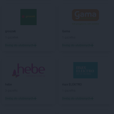
Empik
Ciechanów
Empik
Cieszyn
Empik
Czechowice-Dziedzice
Empik
Czeladź
Empik
Częstochowa
groszek
Gama
Empik
Dąbrowa Górnicza
5 gazetek
1 gazetka
Empik
Dębica
Dodaj do ulubionych
Dodaj do ulubionych
Empik
Działdowo
Empik
Dzierżoniów
Empik
Elbląg
Empik
Ełk
Empik
Garwolin
hebe
max ELEKTRO
Empik
Gdańsk
3 gazetki
1 gazetka
Empik
Gdynia
Dodaj do ulubionych
Dodaj do ulubionych
Empik
Giżycko
Empik
Gliwice
Empik
Głogów