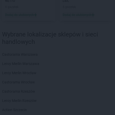
NETTO
LIDL
Empik
Łomża
6 gazetek
5 gazetek
Empik
Łowicz
Dodaj do ulubionych
Dodaj do ulubionych
Empik
Łuków
Empik
Malbork
Wybrane lokalizacje sklepów i sieci
Empik
Marcinkowo
Empik
Międzyrzecz
handlowych
Empik
Mielec
Empik
Mikołów
Castorama Warszawa
Empik
Miłków
Leroy Merlin Warszawa
Empik
Mława
Empik
Myślenice
Leroy Merlin Wrocław
Empik
Mysłowice
Castorama Wrocław
Empik
Myszków
Castorama Rzeszów
Empik
Namysłów
Empik
Niepołomice
Leroy Merlin Rzeszów
Empik
Nowa Ruda
Action Szczecin
Empik
Nowa Sól