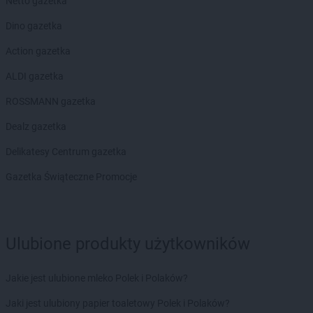
Netto gazetka
Empik
Piekary Śląskie
Empik
Piła
Dino gazetka
Empik
Piotrków Trybunalski
Action gazetka
Empik
Płock
Empik
Płońsk
ALDI gazetka
Empik
Podkowa Leśna
ROSSMANN gazetka
Empik
Polkowice
Empik
Poznań
Dealz gazetka
Empik
Prudnik
Delikatesy Centrum gazetka
Empik
Pruszcz Gdański
Empik
Pruszków
Gazetka Świąteczne Promocje
Empik
Przasnysz
Empik
Przemyśl
Empik
Pszczyna
Empik
Puławy
Ulubione produkty użytkowników
Empik
Pułtusk
Jakie jest ulubione mleko Polek i Polaków?
Empik
Racibórz
Empik
Radom
Jaki jest ulubiony papier toaletowy Polek i Polaków?