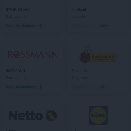
Empik
Kościerzyna
Empik
Koszalin
RTV EURO AGD
Kaufland
Empik
Kozienice
Brak gazetek
5 gazetek
Empik
Kraków
Dodaj do ulubionych
Dodaj do ulubionych
Empik
Krosno
Empik
Krotoszyn
Empik
Kutno
Empik
Kwidzyn
Empik
Lębork
Empik
Legionowo
ROSSMANN
Biedronka
Empik
Legnica
Brak gazetek
12 gazetek
Empik
Leszno
Dodaj do ulubionych
Dodaj do ulubionych
Empik
Limanowa
Empik
Lubartów
Empik
Lubin
Empik
Lublin
Empik
Lubliniec
Empik
Łódź