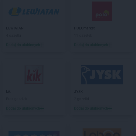
Empik
Gniezno
Empik
Goleniów
Empik
Górka
Empik
Gorlice
LEWIATAN
POLOmarket
Empik
Gorzów Wielkopolski
4 gazetki
11 gazetek
Empik
Grodzisk Mazowiecki
Dodaj do ulubionych
Dodaj do ulubionych
Empik
Grójec
Empik
Grudziądz
Empik
Hrubieszów
Empik
Iława
Empik
Inowrocław
kik
JYSK
Brak gazetek
2 gazetki
Empik
Janki
Empik
Jarocin
Dodaj do ulubionych
Dodaj do ulubionych
Empik
Jarosław
Empik
Jasło
Empik
Jastrzębie-Zdrój