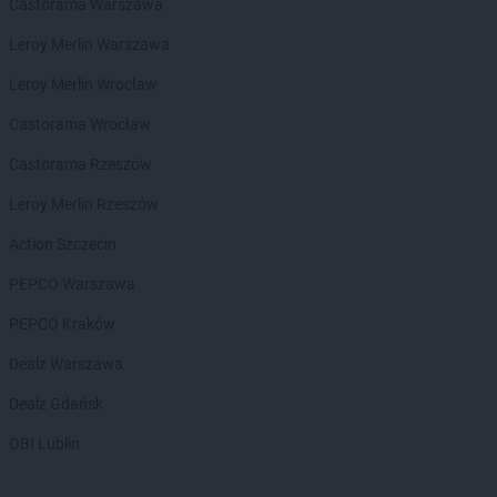
groszek
Bełżec
Castorama Warszawa
groszek
Bemowizna
Leroy Merlin Warszawa
groszek
Berezka
groszek
Biała
Leroy Merlin Wrocław
groszek
Biała Podlaska
Castorama Wrocław
groszek
Białoboki
groszek
Białobrzeg
Castorama Rzeszów
groszek
Białochowo
Leroy Merlin Rzeszów
groszek
Biały Dunajec
groszek
Białystok
Action Szczecin
groszek
Biardy
PEPCO Warszawa
groszek
Biejkowska Wola
groszek
Bielcza
PEPCO Kraków
groszek
Bieliniec
Dealz Warszawa
groszek
Bielsko-Biała
groszek
Bieniów
Dealz Gdańsk
groszek
Bierzwienna Długa
OBI Lublin
groszek
Bierzwnica
groszek
Biesiadki