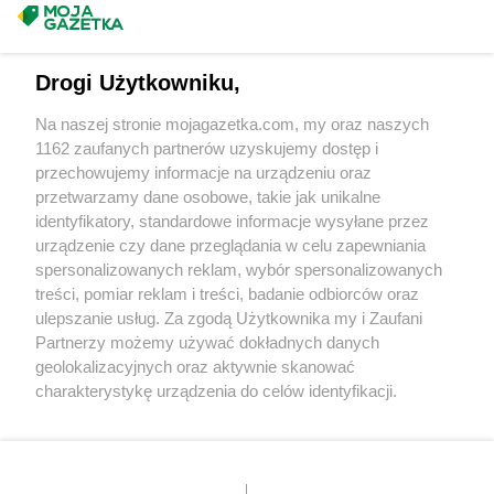
groszek
Bychawa
Masz sugestie lub pytania?
groszek
Bychawka Trzecia-Kolonia
groszek
Byczyna
Napisz do nas:
support@mojagazetka.com
Drogi Użytkowniku,
groszek
Bydgoszcz
Współpraca z nami
groszek
Bysina
Na naszej stronie mojagazetka.com, my oraz naszych
Zobacz szczegóły
groszek
Bysław
1162 zaufanych partnerów uzyskujemy dostęp i
Retail Radar – analiza rynku
groszek
Bysławek
przechowujemy informacje na urządzeniu oraz
groszek
Byszwałd
przetwarzamy dane osobowe, takie jak unikalne
identyfikatory, standardowe informacje wysyłane przez
groszek
Bytom
Wasze ulubione produkty
urządzenie czy dane przeglądania w celu zapewniania
groszek
Bzianka
spersonalizowanych reklam, wybór spersonalizowanych
Regulamin serwisu i polityka prywatności
groszek
Cedry Małe
treści, pomiar reklam i treści, badanie odbiorców oraz
ulepszanie usług. Za zgodą Użytkownika my i Zaufani
groszek
Cekcyn
Mapa strony
Partnerzy możemy używać dokładnych danych
groszek
Ceków
geolokalizacyjnych oraz aktywnie skanować
groszek
Celiny
Zawsze najnowsze gazetki w naszej
Wszystkie miasta z lokalizacjami sklepów
charakterystykę urządzenia do celów identyfikacji.
groszek
Charzewice
Ponieważ cenimy Twoją prywatność, prosimy o zgodę na
aplikacji
groszek
Chełchy
korzystanie z tych technologii poprzez kliknięcie
groszek
Chełm
„Akceptuję”. Zgoda jest dobrowolna i zawsze możesz ją
groszek
Chmiel
+ 1,5 mln zadowolonych kupujących
zmienić/wycofać klikając przycisk ustawień prywatności
Polska
Czechy
Ukraina
Litwa
Słowacja
Rumunia