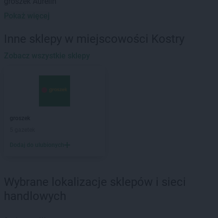
groszek
Aurelin
Pokaż więcej
groszek
Babiak
groszek
Babice
Inne sklepy w miejscowości Kostry
groszek
Babimost
groszek
Zobacz wszystkie sklepy
Bądki
groszek
Bakałarzewo
groszek
Bałoszyce
groszek
Bandysie
groszek
Baniocha
groszek
Bańska Niżna
groszek
groszek
Baranowo
5 gazetek
groszek
Barciany
Dodaj do ulubionych
groszek
Barczewo
groszek
Barnim
groszek
Bartoszyce
Wybrane lokalizacje sklepów i sieci
groszek
Bażanówka
handlowych
groszek
Będzin
groszek
Bełk