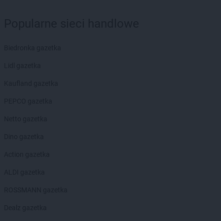
groszek
Biłgoraj
groszek
Binino
Popularne sieci handlowe
groszek
Bircza
groszek
Biskupice
Biedronka gazetka
groszek
Biskupiec
groszek
Biszcza
Lidl gazetka
groszek
Bisztynek
Kaufland gazetka
groszek
Błażkowa
groszek
Błażowa
PEPCO gazetka
groszek
Błażowa Górna
Netto gazetka
groszek
Błędów
groszek
Bledzew
Dino gazetka
groszek
Błogie Szlacheckie
Action gazetka
groszek
Bobrowiec
groszek
Bobrowniki Małe
ALDI gazetka
groszek
Boby-Kolonia
ROSSMANN gazetka
groszek
Bochnia
groszek
Bodzanów
Dealz gazetka
groszek
Bogate