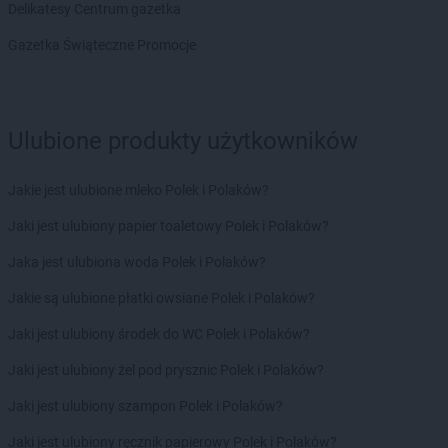
Delikatesy Centrum gazetka
groszek
Bogatki
groszek
Bogoria
Gazetka Świąteczne Promocje
groszek
Bogucin
groszek
Bogumiłowice
groszek
Bojanów
Ulubione produkty użytkowników
groszek
Bojszowy Nowe
groszek
Bolechowice
groszek
Bolesławiec
Jakie jest ulubione mleko Polek i Polaków?
groszek
Boleszkowice
Jaki jest ulubiony papier toaletowy Polek i Polaków?
groszek
Boratyn
groszek
Borki
Jaka jest ulubiona woda Polek i Polaków?
groszek
Borkowo Kościelne
Jakie są ulubione płatki owsiane Polek i Polaków?
groszek
Borówki
groszek
Boruja
Jaki jest ulubiony środek do WC Polek i Polaków?
groszek
Bożacin
Jaki jest ulubiony żel pod prysznic Polek i Polaków?
groszek
Bożepole Wielkie
groszek
Brdów
Jaki jest ulubiony szampon Polek i Polaków?
groszek
Breń Osuchowski
Jaki jest ulubiony ręcznik papierowy Polek i Polaków?