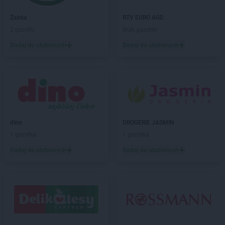
ALDI
Jędrzejów
ALDI
Jelcz-Laskowice
Żabka
RTV EURO AGD
ALDI
Jelenia Góra
2 gazetki
Brak gazetek
ALDI
Józefów
Dodaj do ulubionych
Dodaj do ulubionych
ALDI
Kalisz
ALDI
Kamienna Góra
ALDI
Katowice
ALDI
Kędzierzyn-Koźle
ALDI
Kęty
ALDI
Kielce
dino
DROGERIE JASMIN
ALDI
Kiełczewo
1 gazetka
1 gazetka
ALDI
Kłodzko
Dodaj do ulubionych
Dodaj do ulubionych
ALDI
Kluczbork
ALDI
Knurów
ALDI
Kobyłka
ALDI
Kołobrzeg
ALDI
Konin
ALDI
Kosakowo