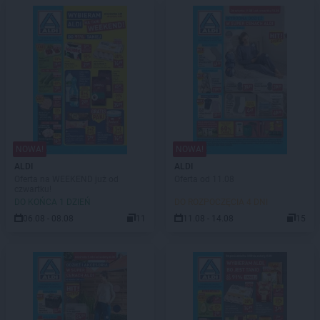
NOWA!
NOWA!
ALDI
ALDI
Oferta na WEEKEND już od
Oferta od 11.08
czwartku!
DO KOŃCA 1 DZIEŃ
DO ROZPOCZĘCIA 4 DNI
06.08 - 08.08
11
11.08 - 14.08
15