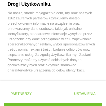
Napisz do nas:
support@mojagazetka.com
ALDI
Swarzędz
Drogi Użytkowniku,
Współpraca z nami
ALDI
Syców
Na naszej stronie mojagazetka.com, my oraz naszych
ALDI
Szczecin
Zobacz szczegóły
1162 zaufanych partnerów uzyskujemy dostęp i
ALDI
Szczecinek
Retail Radar – analiza rynku
przechowujemy informacje na urządzeniu oraz
ALDI
Szprotawa
przetwarzamy dane osobowe, takie jak unikalne
identyfikatory, standardowe informacje wysyłane przez
ALDI
Śrem
Wasze ulubione produkty
urządzenie czy dane przeglądania w celu zapewniania
ALDI
Środa Wielkopolska
spersonalizowanych reklam, wybór spersonalizowanych
ALDI
Świdnica
Regulamin serwisu i polityka prywatności
treści, pomiar reklam i treści, badanie odbiorców oraz
ALDI
Świdnik
ulepszanie usług. Za zgodą Użytkownika my i Zaufani
ALDI
Świdwin
Mapa strony
Partnerzy możemy używać dokładnych danych
ALDI
Świebodzice
geolokalizacyjnych oraz aktywnie skanować
ALDI
Świebodzin
Zawsze najnowsze gazetki w naszej
Wszystkie miasta z lokalizacjami sklepów
charakterystykę urządzenia do celów identyfikacji.
ALDI
Świecie
Ponieważ cenimy Twoją prywatność, prosimy o zgodę na
aplikacji
ALDI
Świętochłowice
korzystanie z tych technologii poprzez kliknięcie
ALDI
Świnoujście
„Akceptuję”. Zgoda jest dobrowolna i zawsze możesz ją
+ 1,5 mln zadowolonych kupujących
zmienić/wycofać klikając przycisk ustawień prywatności
Polska
Czechy
Ukraina
Litwa
Słowacja
Rumunia
PARTNERZY
USTAWIENIA
ALDI
Tarnobrzeg
znajdujący się w lewym dolnym rogu strony
ALDI
Tarnów
. Niektóre rodzaje przetwarzania danych nie wymagają