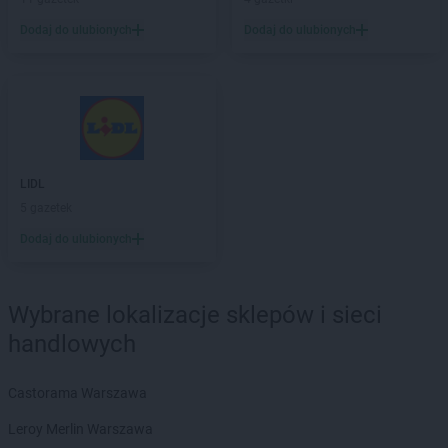
ALDI
Lubań
ALDI
Lubin
Dodaj do ulubionych
Dodaj do ulubionych
ALDI
Lublin
ALDI
Lubliniec
ALDI
Luboń
ALDI
Łódź
ALDI
Łomża
ALDI
Łuków
LIDL
5 gazetek
ALDI
Malbork
Dodaj do ulubionych
ALDI
Marki
ALDI
Międzyrzecz
ALDI
Mielec
Wybrane lokalizacje sklepów i sieci
ALDI
Mikołów
handlowych
ALDI
Milanówek
ALDI
Mysiadło
ALDI
Myślibórz
Castorama Warszawa
ALDI
Mysłowice
Leroy Merlin Warszawa
ALDI
Myszków