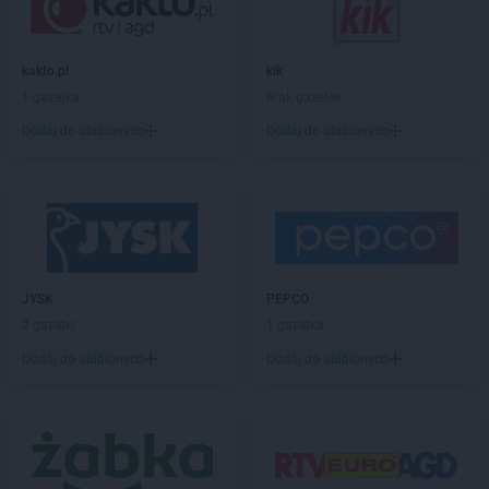
ALDI
Gorlice
ALDI
Gorzów Wielkopolski
ALDI
Gostyń
kakto.pl
kik
ALDI
Grajewo
1 gazetka
Brak gazetek
ALDI
Grodzisk Mazowiecki
Dodaj do ulubionych
Dodaj do ulubionych
ALDI
Grodzisk Wielkopolski
ALDI
Grudziądz
ALDI
Gryfice
ALDI
Gubin
ALDI
Hrubieszów
JYSK
PEPCO
ALDI
Iława
2 gazetki
1 gazetka
ALDI
Inowrocław
Dodaj do ulubionych
Dodaj do ulubionych
ALDI
Jarocin
ALDI
Jastrzębie-Zdrój
ALDI
Jawor
ALDI
Jaworzno