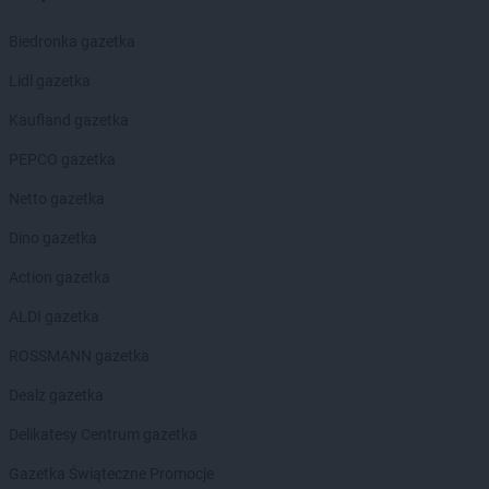
ALDI
Pabianice
ALDI
Piekary Śląskie
Biedronka gazetka
ALDI
Piła
ALDI
Piotrków Trybunalski
Lidl gazetka
ALDI
Pleszew
Kaufland gazetka
ALDI
Płock
ALDI
Płońsk
PEPCO gazetka
ALDI
Polkowice
Netto gazetka
ALDI
Poznań
ALDI
Prudnik
Dino gazetka
ALDI
Pruszków
Action gazetka
ALDI
Przemyśl
ALDI
Pszczyna
ALDI gazetka
ALDI
Puck
ROSSMANN gazetka
ALDI
Puławy
ALDI
Pyskowice
Dealz gazetka
Delikatesy Centrum gazetka
ALDI
Rabka-Zdrój
ALDI
Racibórz
Gazetka Świąteczne Promocje