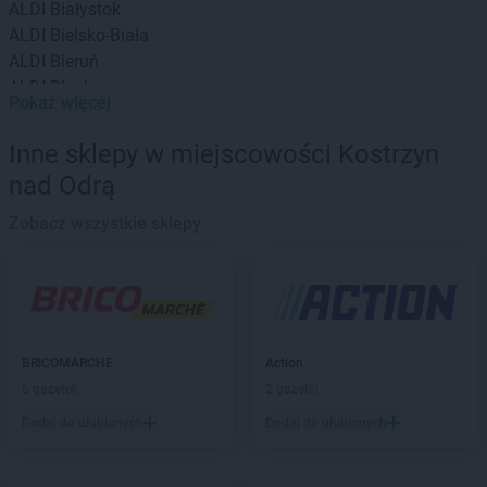
ALDI
Białystok
ALDI
Bielsko-Biała
ALDI
Bieruń
ALDI
Blachownia
Pokaż więcej
ALDI
Bochnia
ALDI
Brzeg
Inne sklepy w miejscowości Kostrzyn
ALDI
Brzeziny
nad Odrą
ALDI
Bydgoszcz
ALDI
Bytom
Zobacz wszystkie sklepy
ALDI
Chełm
ALDI
Chojnice
ALDI
Chorzów
ALDI
Choszczno
ALDI
BRICOMARCHE
Ciechanów
Action
ALDI
6 gazetek
Cieszyn
2 gazetki
ALDI
Czechowice-Dziedzice
Dodaj do ulubionych
Dodaj do ulubionych
ALDI
Czerwionka-Leszczyny
ALDI
Częstochowa