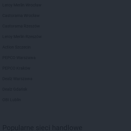
Leroy Merlin Wrocław
ALDI
Nisko
Castorama Wrocław
ALDI
Nowa Sól
ALDI
Nowy Sącz
Castorama Rzeszów
ALDI
Nowy Targ
Leroy Merlin Rzeszów
ALDI
Nysa
Action Szczecin
ALDI
Oława
ALDI
Oleśnica
PEPCO Warszawa
ALDI
Olkusz
PEPCO Kraków
ALDI
Olsztyn
ALDI
Opoczno
Dealz Warszawa
ALDI
Opole
Dealz Gdańsk
ALDI
Ostróda
ALDI
Ostrołęka
OBI Lublin
ALDI
Oświęcim
ALDI
Ożarów Mazowiecki
ALDI
Ozorków
Popularne sieci handlowe