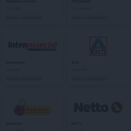
ALDI
Kostrzyn nad Odrą
Delikatesy Centrum
ROSSMANN
ALDI
Koszalin
1 gazetka
Brak gazetek
ALDI
Kowale
Dodaj do ulubionych
Dodaj do ulubionych
ALDI
Koziegłowy
ALDI
Kraków
ALDI
Krapkowice
ALDI
Krosno
ALDI
Krosno Odrzańskie
ALDI
Krotoszyn
ALDI
Intermarche
Kruszewnia
ALDI
ALDI
4 gazetki
Kryspinów
6 gazetek
ALDI
Kutno
Dodaj do ulubionych
Dodaj do ulubionych
ALDI
Kwidzyn
ALDI
Lębork
ALDI
Legionowo
ALDI
Legnica
ALDI
Leszno
ALDI
Lipno
Biedronka
NETTO
11 gazetek
4 gazetki