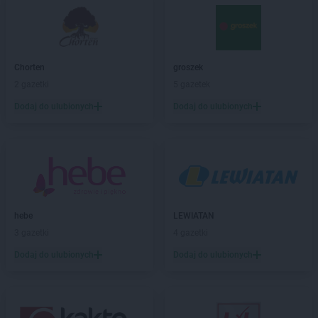
ALDI
Dąbrowa Górnicza
ALDI
Dęblin
ALDI
Długołęka
ALDI
Dobra
Chorten
groszek
ALDI
Drawsko Pomorskie
2 gazetki
5 gazetek
ALDI
Dywity
Dodaj do ulubionych
Dodaj do ulubionych
ALDI
Działdowo
ALDI
Dzierżoniów
ALDI
Elbląg
ALDI
Ełk
ALDI
Gdańsk
hebe
LEWIATAN
ALDI
Gdynia
3 gazetki
4 gazetki
ALDI
Giżycko
Dodaj do ulubionych
Dodaj do ulubionych
ALDI
Gliwice
ALDI
Głogów
ALDI
Gniezno
ALDI
Goleniów