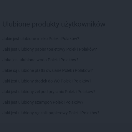
ALDI
Radom
ALDI
Radomsko
ALDI
Radzymin
ALDI
Radzyń Podlaski
Ulubione produkty użytkowników
ALDI
Rawicz
ALDI
Reda
Jakie jest ulubione mleko Polek i Polaków?
ALDI
Rembelszczyzna
ALDI
Jaki jest ulubiony papier toaletowy Polek i Polaków?
Rokietnica
ALDI
Ropczyce
Jaka jest ulubiona woda Polek i Polaków?
ALDI
Ruda Śląska
ALDI
Jakie są ulubione płatki owsiane Polek i Polaków?
Rybnik
ALDI
Rydułtowy
Jaki jest ulubiony środek do WC Polek i Polaków?
ALDI
Rzeszów
ALDI
Jaki jest ulubiony żel pod prysznic Polek i Polaków?
Rzgów
Jaki jest ulubiony szampon Polek i Polaków?
ALDI
Siemianowice Śląskie
ALDI
Sieradz
Jaki jest ulubiony ręcznik papierowy Polek i Polaków?
ALDI
Skarżysko-Kamienna
ALDI
Skawina