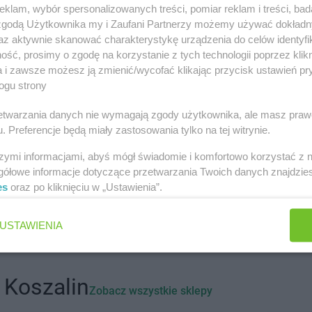
stach
klam, wybór spersonalizowanych treści, pomiar reklam i treści, bad
 zgodą Użytkownika my i Zaufani Partnerzy możemy używać dokład
az aktywnie skanować charakterystykę urządzenia do celów identyfi
 Łódzki
NETTO
Andrychów
ść, prosimy o zgodę na korzystanie z tych technologii poprzez klikn
a i zawsze możesz ją zmienić/wycofać klikając przycisk ustawień pr
NETTO
Blizne Jasińskiego
NETTO
Bran
ogu strony
NETTO
Błonie
NETTO
Brod
ławskie
NETTO
Bochnia
NETTO
Brw
rzetwarzania danych nie wymagają zgody użytkownika, ale masz praw
NETTO
Bogatynia
NETTO
Brze
. Preferencje będą miały zastosowania tylko na tej witrynie.
NETTO
Bolechowo
NETTO
Brze
szymi informacjami, abyś mógł świadomie i komfortowo korzystać z
NETTO
Bolszewo
NETTO
Brze
gółowe informacje dotyczące przetwarzania Twoich danych znajdzi
NETTO
Borzęcin Mały
NETTO
Brz
es
oraz po kliknięciu w „Ustawienia”.
NETTO
Chrząstowice
NETTO
Cza
NETTO
Ciechocinek
NETTO
Czec
USTAWIENIA
NETTO
Cieszyn
NETTO
Czel
NETTO
Czaplinek
NETTO
Czer
NETTO
Czarna Białostocka
NETTO
Czer
 Koszalin
Zobacz wszystkie sklepy
NETTO
Dobrzeń Wielki
NETTO
Dzia