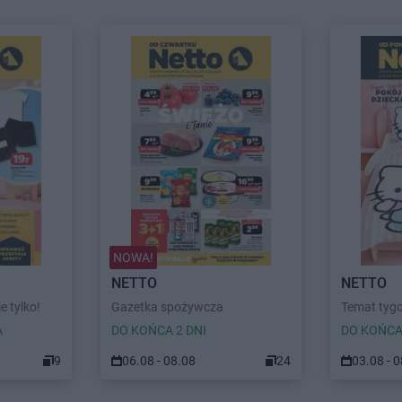
NOWA!
NETTO
NETTO
ie tylko!
Gazetka spożywcza
Temat tygo
A
DO KOŃCA 2 DNI
DO KOŃCA
9
06.08 - 08.08
24
03.08 - 