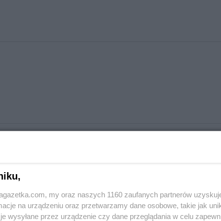
niku,
jagazetka.com, my oraz naszych 1160 zaufanych partnerów uzyskuj
cje na urządzeniu oraz przetwarzamy dane osobowe, takie jak unika
je wysyłane przez urządzenie czy dane przeglądania w celu zapewn