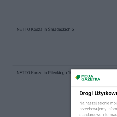
NETTO
Koszalin
Śniadeckich 6
NETTO
Koszalin
Pileckiego 10
Drogi Użytkow
Na naszej stronie mo
przechowujemy informa
standardowe informac