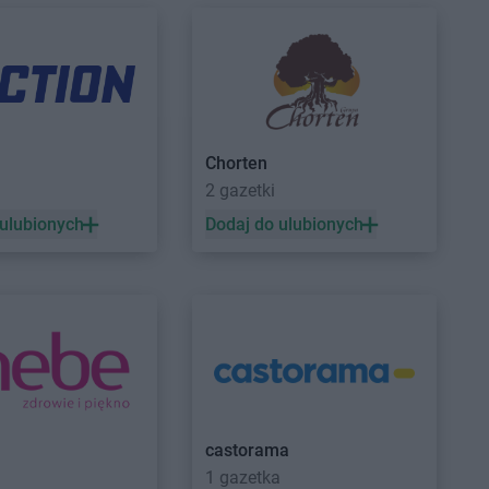
rzgoń
rżoniów
ynin
NETTO
Gryfice
dków
NETTO
Gryfino
Chorten
zisk Mazowiecki
NETTO
Gubin
a
2 gazetki
zisk Wielkopolski
 ulubionych
Dodaj do ulubionych
zisko
ziądz
nek
efów
ierzyna
NETTO
Kożuchy
castorama
rzyn
NETTO
Kraków
1 gazetka