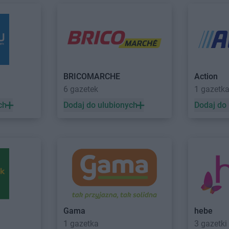
NETTO
Drawsko Pomorskie
NETTO
Dzie
o
NETTO
Drezdenko
NETTO
Dzie
NETTO
Gołków
NETTO
Gost
NETTO
Golub-Dobrzyń
NETTO
Gró
BRICOMARCHE
Action
NETTO
Góra
NETTO
Grod
6 gazetek
1 gazetk
NETTO
Góra Kalwaria
NETTO
Grod
ch
Dodaj do ulubionych
Dodaj do
NETTO
Gorzów Wielkopolski
NETTO
Grod
NETTO
Gostyń
NETTO
Grud
drój
NETTO
Jaworzno
NETTO
Jelo
NETTO
Jędrzejów
NETTO
Józ
NETTO
Jelenia Góra
NETTO
Kolbudy
NETTO
Kośc
Gama
hebe
NETTO
Koło
NETTO
Kost
1 gazetka
3 gazetki