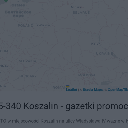
Leaflet
Stadia Maps
OpenMapTil
|
©
, ©
-340 Koszalin - gazetki promoc
O w miejscowości Koszalin na ulicy Władysława IV ważne w tym