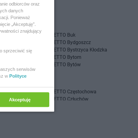
anie odbiorców oraz
nych danych
kacji. Ponieważ
ięcie „Akceptuję”.
ywatności znajdujący
iewo
NETTO
Buk
nica
NETTO
Bydgoszcz
inów
NETTO
Bystrzyca Kłodzka
o sprzeciwić się
g
NETTO
Bytom
g Dolny
NETTO
Bytów
 naszych serwisów
szcze
esz w
Polityce
ozów
rnków
NETTO
Częstochowa
howice-Dziedzice
NETTO
Człuchów
Akceptuję
adź
sk
wionka-Leszczyny
łdowo