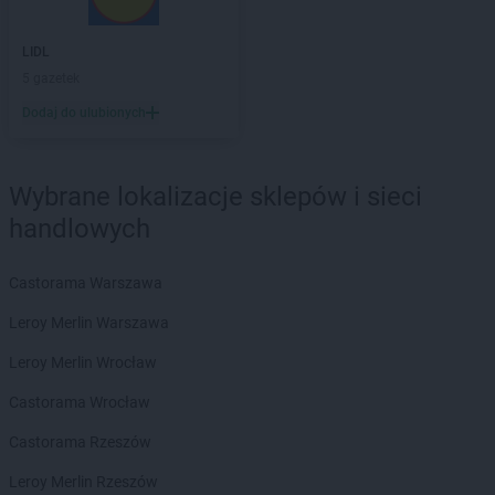
Chorten
Bukowiec
Chorten
Bukowina
LIDL
Chorten
Burkat
5 gazetek
Chorten
Burzyn
Dodaj do ulubionych
Chorten
Bydgoszcz
Chorten
Bytom
Chorten
Bytów
Wybrane lokalizacje sklepów i sieci
Chorten
Cekcyn
handlowych
Chorten
Celestynów
Chorten
Celiny
Castorama Warszawa
Chorten
Cepno
Chorten
Chałupy
Leroy Merlin Warszawa
Chorten
Chełm
Leroy Merlin Wrocław
Chorten
Chełm Śląski
Chorten
Chełmek
Castorama Wrocław
Chorten
Chełmno
Castorama Rzeszów
Chorten
Chełmża
Chorten
Chłopy
Leroy Merlin Rzeszów