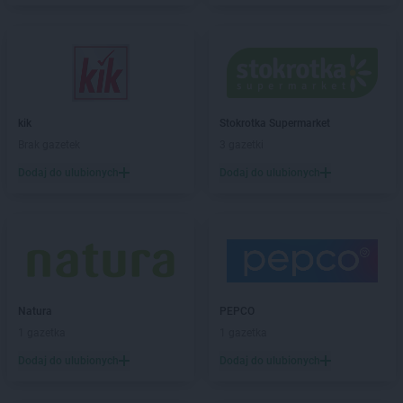
Chorten
Bierwce
Chorten
Biłgoraj
Chorten
Biskupiec
Chorten
Biskupiec-Kolonia Trzecia
Chorten
Błędowo
Chorten
Blochy
kik
Stokrotka Supermarket
Chorten
Błonie
Brak gazetek
3 gazetki
Chorten
Bobrówka
Dodaj do ulubionych
Dodaj do ulubionych
Chorten
Bobrowniki
Chorten
Bochnia
Chorten
Boćki
Chorten
Bodaczów
Chorten
Bogatynia
Chorten
Bogdanka
Chorten
Natura
Bojano
PEPCO
Chorten
1 gazetka
Bolęcin
1 gazetka
Chorten
Bolesławiec
Dodaj do ulubionych
Dodaj do ulubionych
Chorten
Bolimów
Chorten
Bolków