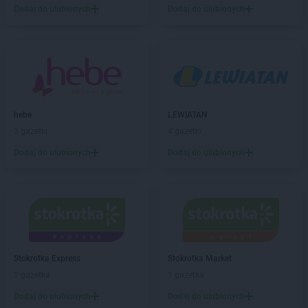
Chorten
Biała Rawska
Dodaj do ulubionych
Dodaj do ulubionych
Chorten
Białebłoto-Kobyla
Chorten
Białebłoto-Stara Wieś
Chorten
Białobiel
Chorten
Białobrzegi
Chorten
Białogard
Chorten
Białogóra
hebe
LEWIATAN
Chorten
Białousy
3 gazetki
4 gazetki
Chorten
Białowieża
Chorten
Białożewin
Dodaj do ulubionych
Dodaj do ulubionych
Chorten
Białystok
Chorten
Biecz
Chorten
Biedaszki
Chorten
Biedrzychowice
Chorten
Bielany-Żyłaki
Chorten
Bielicha
Stokrotka Express
Stokrotka Market
Chorten
Bieliny
1 gazetka
1 gazetka
Chorten
Bielsk Podlaski
Dodaj do ulubionych
Dodaj do ulubionych
Chorten
Bielsko-Biała