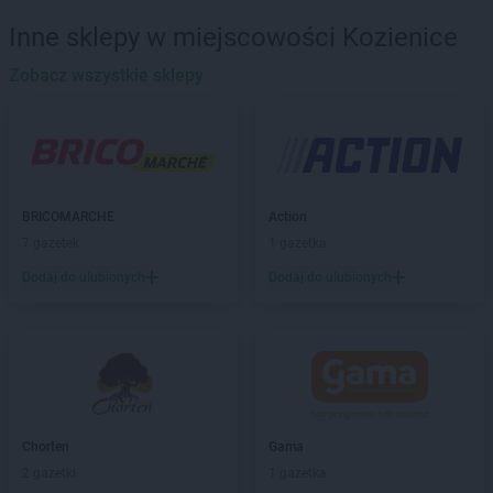
Chorten
Bakałarzewo
Inne sklepy w miejscowości Kozienice
Chorten
Bąkowo
Chorten
Zobacz wszystkie sklepy
Banie
Chorten
Banino
Chorten
Baranowo
Chorten
Barchów
Chorten
Barcikowo
Chorten
Barcin
BRICOMARCHE
Action
Chorten
Bargłów Kościelny
7 gazetek
1 gazetka
Chorten
Bartniki
Dodaj do ulubionych
Dodaj do ulubionych
Chorten
Bartołty Wielkie
Chorten
Bartoszyce
Chorten
Będzieszyn
Chorten
Bełchatów
Chorten
Bezledy
Chorten
Biała Niżna
Chorten
Biała Piska
Chorten
Gama
Chorten
Biała Podlaska
2 gazetki
1 gazetka