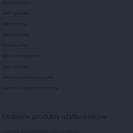
PEPCO gazetka
Chorten
Czaple
Chorten
Czarna
Netto gazetka
Chorten
Czarna Białostocka
Dino gazetka
Chorten
Czarna Wieś Kościelna
Chorten
Czarnków
Action gazetka
Chorten
Czarnotrzew
ALDI gazetka
Chorten
Czarnów
Chorten
Czarny Bór
ROSSMANN gazetka
Chorten
Czechowice-Dziedzice
Dealz gazetka
Chorten
Czernice Borowe
Chorten
Czerniewice
Delikatesy Centrum gazetka
Chorten
Czernikowo
Gazetka Świąteczne Promocje
Chorten
Czerwieńsk
Chorten
Częstochowa
Chorten
Człuchów
Chorten
Czosnów
Ulubione produkty użytkowników
Chorten
Czyczkowy
Chorten
Czyże
Jakie jest ulubione mleko Polek i Polaków?