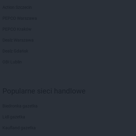
Chorten
Chociule
Action Szczecin
Chorten
Chociw
Chorten
Chodzież
PEPCO Warszawa
Chorten
Chojnice
PEPCO Kraków
Chorten
Chojno Nowe Drugie
Chorten
Chojnów
Dealz Warszawa
Chorten
Choroszcz
Dealz Gdańsk
Chorten
Chorzów
Chorten
Choszczewo
OBI Lublin
Chorten
Choszczno
Chorten
Chrzanów
Chorten
Ciechanów
Popularne sieci handlowe
Chorten
Ciechanowiec
Chorten
Ciemne
Chorten
Cierno-Żabieniec
Biedronka gazetka
Chorten
Cieszyn
Lidl gazetka
Chorten
Cisewie
Chorten
Cyców-Kolonia Druga
Kaufland gazetka
Chorten
Czadrów