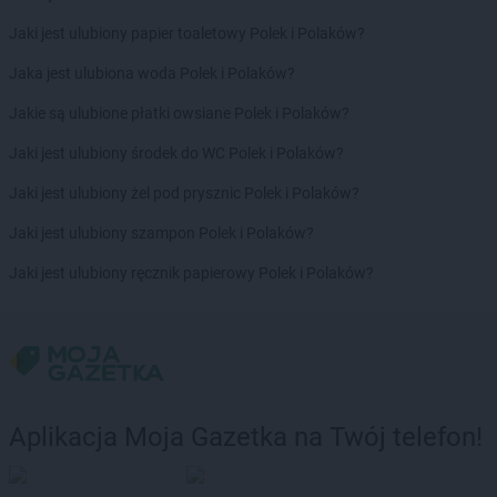
Chorten
Czyżew
Jaki jest ulubiony papier toaletowy Polek i Polaków?
Chorten
Dąbrowa
Jaka jest ulubiona woda Polek i Polaków?
Chorten
Dąbrowa Białostocka
Chorten
Dąbrowa Chełmińska
Jakie są ulubione płatki owsiane Polek i Polaków?
Chorten
Dąbrowa Tarnowska
Jaki jest ulubiony środek do WC Polek i Polaków?
Chorten
Dąbrowa Wielka
Chorten
Dąbrowa-Kaski
Jaki jest ulubiony żel pod prysznic Polek i Polaków?
Chorten
Dąbrówka
Jaki jest ulubiony szampon Polek i Polaków?
Chorten
Dąbrówka Kościelna
Chorten
Dąbrówka Leśna
Jaki jest ulubiony ręcznik papierowy Polek i Polaków?
Chorten
Dąbrówki
Chorten
Dąbrówno
Chorten
Darłowo
Chorten
Dębki
Chorten
Dębna
Chorten
Dębnik
Aplikacja Moja Gazetka na Twój telefon!
Chorten
Dębno
Chorten
Dębowica