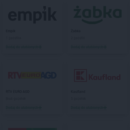
Chorten
Bolszewo
Chorten
Borek
Chorten
Borki
Chorten
Borkowo
Empik
Żabka
Chorten
Borów Wielki
1 gazetka
2 gazetki
Chorten
Borowe
Chorten
Dodaj do ulubionych
Borowina
Dodaj do ulubionych
Chorten
Borzęcin Duży
Chorten
Borzymy
Chorten
Boże
Chorten
Braciejówka
Chorten
Bramki
Chorten
Braniewo
RTV EURO AGD
Kaufland
Chorten
Brańsk
Brak gazetek
5 gazetek
Chorten
Brenna
Dodaj do ulubionych
Dodaj do ulubionych
Chorten
Brochów
Chorten
Brójce
Chorten
Brok