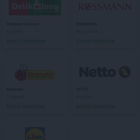
Chorten
Brończany
Chorten
Broniewice
Chorten
Bronowo
Chorten
Brudki Stare
Delikatesy Centrum
ROSSMANN
Chorten
Brusy
1 gazetka
Brak gazetek
Chorten
Brwinów
Dodaj do ulubionych
Dodaj do ulubionych
Chorten
Brzesko
Chorten
Brzeszcze
Chorten
Brzezie
Chorten
Brzeźnica
Chorten
Brzeźnio
Chorten
Brzóski-Gromki
Biedronka
NETTO
Chorten
Brzoza
12 gazetek
6 gazetek
Chorten
Brzozówka
Chorten
Budki Piaseckie
Dodaj do ulubionych
Dodaj do ulubionych
Chorten
Budy Barcząckie
Chorten
Budziska
Chorten
Bugaj
Chorten
Buk