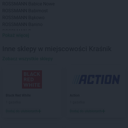
ROSSMANN
Babice Nowe
ROSSMANN
Babimost
ROSSMANN
Bąkowo
ROSSMANN
Banino
ROSSMANN
Baranowo
Pokaż więcej
ROSSMANN
Barcin
ROSSMANN
Barczewo
Inne sklepy w miejscowości Kraśnik
ROSSMANN
Barlinek
ROSSMANN
Zobacz wszystkie sklepy
Bartoszyce
ROSSMANN
Barwice
ROSSMANN
Będzin
ROSSMANN
Bełchatów
ROSSMANN
Bełżyce
ROSSMANN
Biała Piska
Black Red White
Action
ROSSMANN
Biała Podlaska
1 gazetka
1 gazetka
ROSSMANN
Białe Błota
Dodaj do ulubionych
Dodaj do ulubionych
ROSSMANN
Białka Tatrzańska
ROSSMANN
Białki
ROSSMANN
Białobrzegi