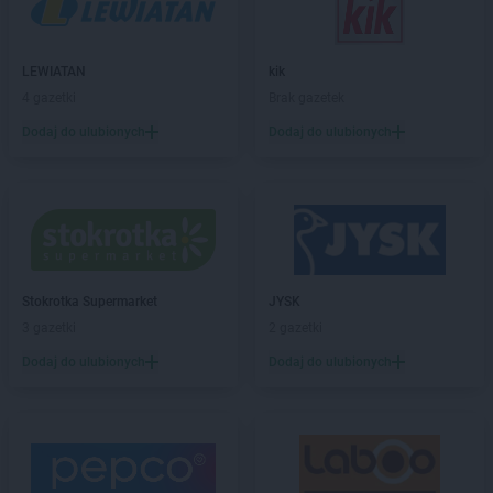
ROSSMANN
Boguchwała
ROSSMANN
Boguszów-Gorce
ROSSMANN
Bolechowo
LEWIATAN
kik
ROSSMANN
Bolesławiec
4 gazetki
Brak gazetek
ROSSMANN
Bolków
Dodaj do ulubionych
Dodaj do ulubionych
ROSSMANN
Bolszewo
ROSSMANN
Borek Wielkopolski
ROSSMANN
Braniewo
ROSSMANN
Brodnica
ROSSMANN
Brusy
ROSSMANN
Brwinów
ROSSMANN
Brzeg
Stokrotka Supermarket
JYSK
ROSSMANN
Brzeg Dolny
3 gazetki
2 gazetki
ROSSMANN
Brześć Kujawski
Dodaj do ulubionych
Dodaj do ulubionych
ROSSMANN
Brzesko
ROSSMANN
Brzeszcze
ROSSMANN
Brzeziny
ROSSMANN
Brzostek
ROSSMANN
Brzozów