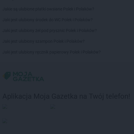
ROSSMANN
Gołdap
Jakie są ulubione płatki owsiane Polek i Polaków?
ROSSMANN
Goleniów
ROSSMANN
Gołków
Jaki jest ulubiony środek do WC Polek i Polaków?
ROSSMANN
Gołkowice
Jaki jest ulubiony żel pod prysznic Polek i Polaków?
ROSSMANN
Golub-Dobrzyń
ROSSMANN
Góra
Jaki jest ulubiony szampon Polek i Polaków?
ROSSMANN
Góra Kalwaria
Jaki jest ulubiony ręcznik papierowy Polek i Polaków?
ROSSMANN
Górka
ROSSMANN
Gorlice
ROSSMANN
Górowo Iławeckie
ROSSMANN
Gorzów Wielkopolski
ROSSMANN
Gorzyce
ROSSMANN
Gościcino
Aplikacja Moja Gazetka na Twój telefon!
ROSSMANN
Gostyń
ROSSMANN
Gostynin
ROSSMANN
Grabów nad Prosną
ROSSMANN
Grajewo
ROSSMANN
Grębocin
ROSSMANN
Grodków