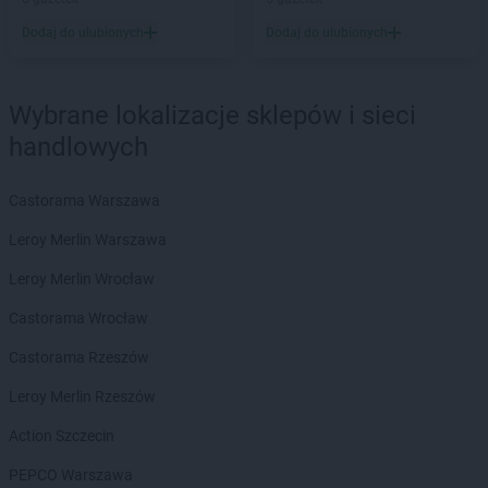
ROSSMANN
Czeladź
Dodaj do ulubionych
Dodaj do ulubionych
ROSSMANN
Czernichów
ROSSMANN
Czerniejewo
ROSSMANN
Czernikowo
Wybrane lokalizacje sklepów i sieci
ROSSMANN
Czersk
handlowych
ROSSMANN
Czerwionka-Leszczyny
ROSSMANN
Częstochowa
Castorama Warszawa
ROSSMANN
Człuchów
Leroy Merlin Warszawa
ROSSMANN
Dąbrowa Białostocka
ROSSMANN
Dąbrowa Górnicza
Leroy Merlin Wrocław
ROSSMANN
Dąbrowa Tarnowska
Castorama Wrocław
ROSSMANN
Dąbrówka
ROSSMANN
Darłowo
Castorama Rzeszów
ROSSMANN
Dawidy Bankowe
Leroy Merlin Rzeszów
ROSSMANN
Dębe Wielkie
ROSSMANN
Dębica
Action Szczecin
ROSSMANN
Dęblin
PEPCO Warszawa
ROSSMANN
Dębno