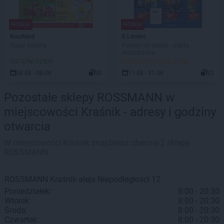
NOWA!
NOWA!
Kaufland
E.Leclerc
Super Sobota
Powrót do szkoły - oferta
rozszerzona
OSTATNI DZIEŃ!
DO ROZPOCZĘCIA 3 DNI
08.08 - 08.08
30
11.08 - 31.08
32
Pozostałe sklepy ROSSMANN w
miejscowości Kraśnik - adresy i godziny
otwarcia
W miejscowości Kraśnik znajdziesz obecnie 2 sklepy
ROSSMANN.
ROSSMANN
Kraśnik
aleja Niepodległości 12
Poniedziałek:
8:00 - 20:30
Wtorek:
8:00 - 20:30
Środa:
8:00 - 20:30
Czwartek:
8:00 - 20:30