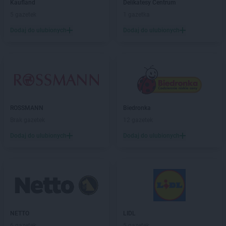
Kaufland
Delikatesy Centrum
ROSSMANN
Chojna
5 gazetek
1 gazetka
ROSSMANN
Chojnice
ROSSMANN
Chojnów
Dodaj do ulubionych
Dodaj do ulubionych
ROSSMANN
Choroszcz
ROSSMANN
Chorzów
ROSSMANN
Choszczno
ROSSMANN
Chrzanów
ROSSMANN
Chwaszczyno
ROSSMANN
Ciechanów
ROSSMANN
Biedronka
ROSSMANN
Ciechanowiec
Brak gazetek
12 gazetek
ROSSMANN
Ciechocinek
Dodaj do ulubionych
Dodaj do ulubionych
ROSSMANN
Cieszyn
ROSSMANN
Czaplinek
ROSSMANN
Czarna
ROSSMANN
Czarna Białostocka
ROSSMANN
Czarne
ROSSMANN
Czarnków
ROSSMANN
Czchów
NETTO
LIDL
ROSSMANN
Czechowice-Dziedzice
6 gazetek
5 gazetek