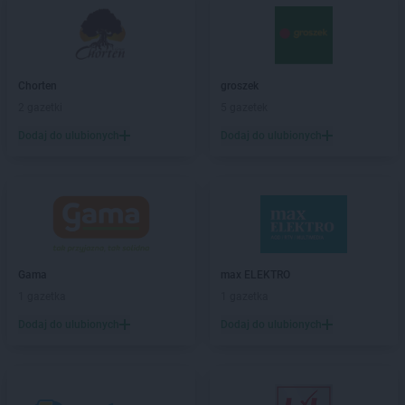
ROSSMANN
Bialogard
ROSSMANN
Białystok
ROSSMANN
Biecz
ROSSMANN
Biedrusko
Chorten
groszek
ROSSMANN
Bielany Wrocławskie
2 gazetki
5 gazetek
ROSSMANN
Bielawa
Dodaj do ulubionych
Dodaj do ulubionych
ROSSMANN
Bielsk Podlaski
ROSSMANN
Bielsko-Biała
ROSSMANN
Bieruń
ROSSMANN
Bierutów
ROSSMANN
Biłgoraj
ROSSMANN
Biskupiec
Gama
max ELEKTRO
ROSSMANN
Blachownia
1 gazetka
1 gazetka
ROSSMANN
Błonie
ROSSMANN
Bobolice
Dodaj do ulubionych
Dodaj do ulubionych
ROSSMANN
Bobowa
ROSSMANN
Bochnia
ROSSMANN
Bogatynia