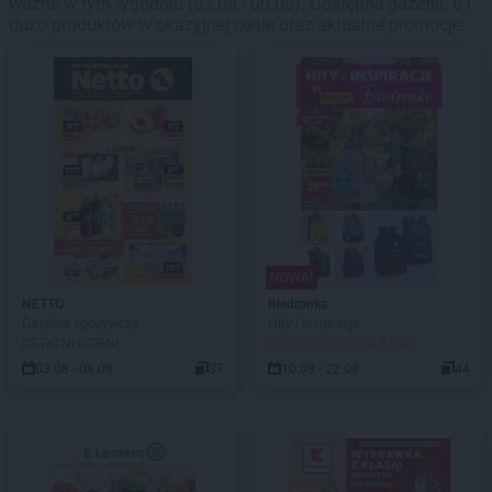
ważne w tym tygodniu (03.08 - 09.08). Dostępne gazetki: 6 i
dużo produktów w okazyjnej cenie oraz aktualne promocje.
NOWA!
NETTO
Biedronka
Gazetka spożywcza
Hity i inspiracje
OSTATNI DZIEŃ!
DO ROZPOCZĘCIA 2 DNI
03.08 - 08.08
37
10.08 - 22.08
44