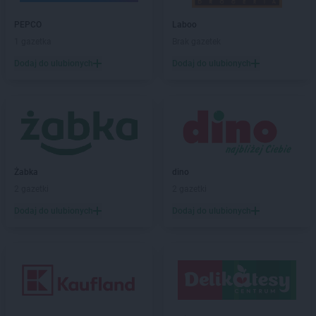
ROSSMANN
Budzistowo
ROSSMANN
PEPCO
Buk
Laboo
ROSSMANN
1 gazetka
Busko-Zdrój
Brak gazetek
ROSSMANN
Byczyna
Dodaj do ulubionych
Dodaj do ulubionych
ROSSMANN
Bydgoszcz
ROSSMANN
Bystrzyca Kłodzka
ROSSMANN
Bytom
ROSSMANN
Bytom Odrzański
ROSSMANN
Bytów
ROSSMANN
CH
Żabka
dino
ROSSMANN
Chełm
2 gazetki
2 gazetki
ROSSMANN
Chełmek
Dodaj do ulubionych
Dodaj do ulubionych
ROSSMANN
Chełmno
ROSSMANN
Chełmża
ROSSMANN
Chocianów
ROSSMANN
Chociwel
ROSSMANN
Choczewo
ROSSMANN
Chodzież