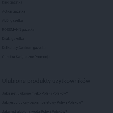
Dino gazetka
ROSSMANN
Garwolin
Action gazetka
ROSSMANN
Gdańsk
ROSSMANN
Gdów
ALDI gazetka
ROSSMANN
Gdynia
ROSSMANN gazetka
ROSSMANN
Giżycko
ROSSMANN
Gliwice
Dealz gazetka
ROSSMANN
Głogów
Delikatesy Centrum gazetka
ROSSMANN
Głogów Małopolski
ROSSMANN
Głogówek
Gazetka Świąteczne Promocje
ROSSMANN
Głowno
ROSSMANN
Głubczyce
ROSSMANN
Głuchołazy
Ulubione produkty użytkowników
ROSSMANN
Głuszyca
ROSSMANN
Gniew
ROSSMANN
Gniewkowo
Jakie jest ulubione mleko Polek i Polaków?
ROSSMANN
Gniezno
Jaki jest ulubiony papier toaletowy Polek i Polaków?
ROSSMANN
Gogolin
ROSSMANN
Golczewo
Jaka jest ulubiona woda Polek i Polaków?