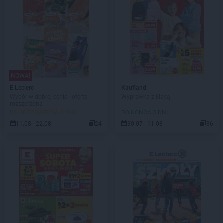
NOWA!
E.Leclerc
Kaufland
Wybór w dobrej cenie - oferta
Wyprawka z klasą
rozszerzona
DO ROZPOCZĘCIA 3 DNI
DO KOŃCA 3 DNI
11.08 - 22.08
24
30.07 - 11.08
36