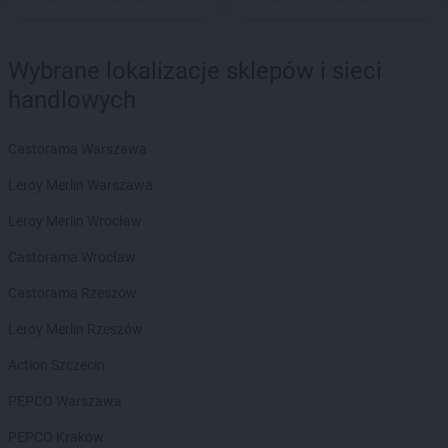
Biedronka
Bartoszyce
Biedronka
Barwice
Biedronka
Będzin
Wybrane lokalizacje sklepów i sieci
Biedronka
Bełchatów
handlowych
Biedronka
Bełżyce
Biedronka
Bestwina
Biedronka
Bezrzecze
Castorama Warszawa
Biedronka
Biała
Leroy Merlin Warszawa
Biedronka
Biała Parcela
Biedronka
Biała Piska
Leroy Merlin Wrocław
Biedronka
Biała Podlaska
Castorama Wrocław
Biedronka
Biała Rawska
Biedronka
Białe Błota
Castorama Rzeszów
Biedronka
Białka
Leroy Merlin Rzeszów
Biedronka
Białka Tatrzańska
Biedronka
Białobrzegi
Action Szczecin
Biedronka
Białogard
PEPCO Warszawa
Biedronka
Biały Bór
Biedronka
Białystok
PEPCO Kraków