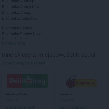
Biedronka
Andrespol
Biedronka
Andrychów
Biedronka
Annopol
Biedronka
Augustów
Biedronka
Babice
Biedronka
Babice Nowe
Biedronka
Babimost
Pokaż więcej
Biedronka
Baborów
Biedronka
Banie
Inne sklepy w miejscowości Krasocin
Biedronka
Banie Mazurskie
Biedronka
Zobacz wszystkie sklepy
Banino
Biedronka
Baniocha
Biedronka
Baranowo
Biedronka
Barciany
Biedronka
Barcin
Biedronka
Barczewo
Delikatesy Centrum
Biedronka
Biedronka
Bardo
1 gazetka
12 gazetek
Biedronka
Barlinek
Dodaj do ulubionych
Dodaj do ulubionych