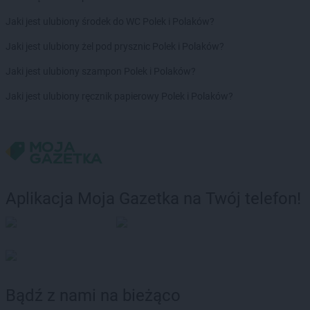
Biedronka
Borek Wielkopolski
Biedronka
Borki
Jaki jest ulubiony środek do WC Polek i Polaków?
Biedronka
Borkowo
Jaki jest ulubiony żel pod prysznic Polek i Polaków?
Biedronka
Borne Sulinowo
Biedronka
Borówiec
Jaki jest ulubiony szampon Polek i Polaków?
Biedronka
Branice
Jaki jest ulubiony ręcznik papierowy Polek i Polaków?
Biedronka
Braniewo
Biedronka
Brańsk
Biedronka
Brenna
Biedronka
Brodnica
Biedronka
Brusy
Biedronka
Brwinów
Aplikacja Moja Gazetka na Twój telefon!
Biedronka
Brzeg
Biedronka
Brzeg Dolny
Biedronka
Brześć Kujawski
Biedronka
Brzesko
Biedronka
Brzeszcze
Biedronka
Brzeziny
Bądź z nami na bieżąco
Biedronka
Brzezna