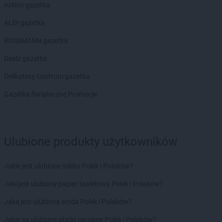
Action gazetka
Biedronka
Bobolice
Biedronka
Bobowa
ALDI gazetka
Biedronka
Bobrowiec
ROSSMANN gazetka
Biedronka
Bobrowniki
Biedronka
Bochnia
Dealz gazetka
Biedronka
Bochotnica
Delikatesy Centrum gazetka
Biedronka
Bochotnica-Kolonia
Biedronka
Bodzentyn
Gazetka Świąteczne Promocje
Biedronka
Bogacica
Biedronka
Bogatynia
Biedronka
Boguchwała
Ulubione produkty użytkowników
Biedronka
Boguszów-Gorce
Biedronka
Bojano
Biedronka
Bolesławice
Jakie jest ulubione mleko Polek i Polaków?
Biedronka
Bolesławiec
Jaki jest ulubiony papier toaletowy Polek i Polaków?
Biedronka
Bolków
Biedronka
Bolszewo
Jaka jest ulubiona woda Polek i Polaków?
Biedronka
Bońki
Jakie są ulubione płatki owsiane Polek i Polaków?