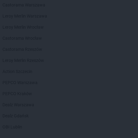
Castorama Warszawa
Chorten
Borowe
Chorten
Borowina
Leroy Merlin Warszawa
Chorten
Borzęcin Duży
Leroy Merlin Wrocław
Chorten
Borzymy
Chorten
Boże
Castorama Wrocław
Chorten
Braciejówka
Castorama Rzeszów
Chorten
Bramki
Chorten
Braniewo
Leroy Merlin Rzeszów
Chorten
Brańsk
Action Szczecin
Chorten
Brenna
Chorten
Brochów
PEPCO Warszawa
Chorten
Brójce
PEPCO Kraków
Chorten
Brok
Chorten
Brończany
Dealz Warszawa
Chorten
Broniewice
Dealz Gdańsk
Chorten
Bronowo
Chorten
Brudki Stare
OBI Lublin
Chorten
Brusy