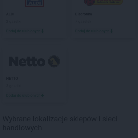
Chorten
Blochy
Chorten
Błonie
ALDI
Biedronka
Chorten
Bobrówka
2 gazetki
7 gazetek
Chorten
Bobrowniki
Dodaj do ulubionych
Dodaj do ulubionych
Chorten
Bochnia
Chorten
Boćki
Chorten
Bodaczów
Chorten
Bogatynia
Chorten
Bogdanka
Chorten
Bojano
Chorten
Bolęcin
NETTO
Chorten
Bolesławiec
3 gazetki
Chorten
Bolimów
Dodaj do ulubionych
Chorten
Bolków
Chorten
Bolszewo
Chorten
Borek
Wybrane lokalizacje sklepów i sieci
Chorten
Borki
handlowych
Chorten
Borkowo
Chorten
Borów Wielki