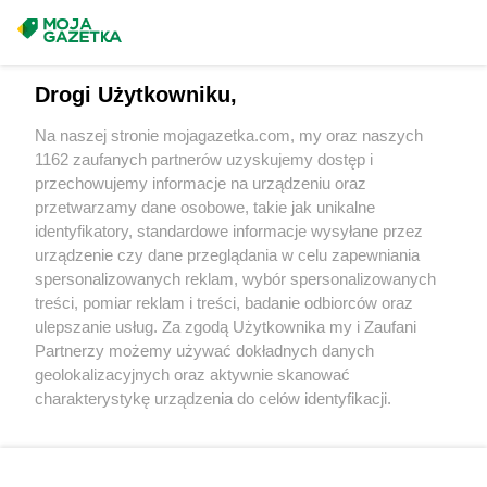
Chorten
Czarnotrzew
Masz sugestie lub pytania?
Chorten
Czarnów
Chorten
Czarny Bór
Napisz do nas:
support@mojagazetka.com
Drogi Użytkowniku,
Chorten
Czechowice-Dziedzice
Współpraca z nami
Chorten
Czernice Borowe
Na naszej stronie mojagazetka.com, my oraz naszych
Zobacz szczegóły
Chorten
Czerniewice
1162 zaufanych partnerów uzyskujemy dostęp i
Retail Radar – analiza rynku
Chorten
Czernikowo
przechowujemy informacje na urządzeniu oraz
Chorten
Czerwieńsk
przetwarzamy dane osobowe, takie jak unikalne
Chorten
Częstochowa
identyfikatory, standardowe informacje wysyłane przez
Wasze ulubione produkty
urządzenie czy dane przeglądania w celu zapewniania
Chorten
Człuchów
spersonalizowanych reklam, wybór spersonalizowanych
Chorten
Czosnów
Regulamin serwisu i polityka prywatności
treści, pomiar reklam i treści, badanie odbiorców oraz
Chorten
Czyczkowy
ulepszanie usług. Za zgodą Użytkownika my i Zaufani
Chorten
Czyże
Mapa strony
Partnerzy możemy używać dokładnych danych
Chorten
Czyżew
geolokalizacyjnych oraz aktywnie skanować
Zawsze najnowsze gazetki w naszej
Wszystkie miasta z lokalizacjami sklepów
charakterystykę urządzenia do celów identyfikacji.
Chorten
Dąbrowa
Ponieważ cenimy Twoją prywatność, prosimy o zgodę na
aplikacji
Chorten
Dąbrowa Białostocka
korzystanie z tych technologii poprzez kliknięcie
Chorten
Dąbrowa Chełmińska
„Akceptuję”. Zgoda jest dobrowolna i zawsze możesz ją
Chorten
Dąbrowa Tarnowska