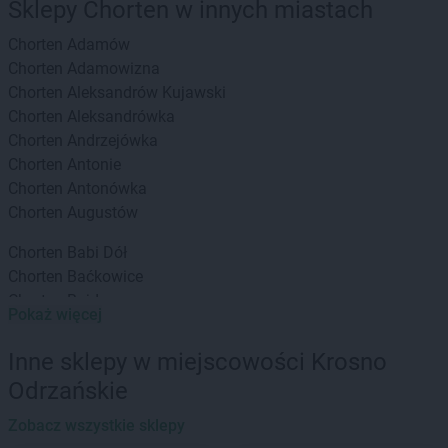
Sklepy Chorten w innych miastach
Chorten
Adamów
Chorten
Adamowizna
Chorten
Aleksandrów Kujawski
Chorten
Aleksandrówka
Chorten
Andrzejówka
Chorten
Antonie
Chorten
Antonówka
Chorten
Augustów
Chorten
Babi Dół
Chorten
Baćkowice
Chorten
Bajdy
Pokaż więcej
Chorten
Bajki-Zalesie
Chorten
Bakałarzewo
Inne sklepy w miejscowości Krosno
Chorten
Bąkowo
Odrzańskie
Chorten
Banie
Chorten
Banino
Zobacz wszystkie sklepy
Chorten
Baranowo