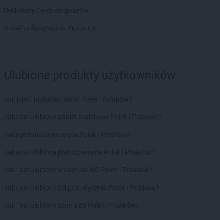
Chorten
Bytom
Delikatesy Centrum gazetka
Chorten
Bytów
Gazetka Świąteczne Promocje
Chorten
Cekcyn
Chorten
Celestynów
Chorten
Celiny
Chorten
Ulubione produkty użytkowników
Cepno
Chorten
Chałupy
Chorten
Chełm
Jakie jest ulubione mleko Polek i Polaków?
Chorten
Chełm Śląski
Jaki jest ulubiony papier toaletowy Polek i Polaków?
Chorten
Chełmek
Chorten
Chełmno
Jaka jest ulubiona woda Polek i Polaków?
Chorten
Chełmża
Jakie są ulubione płatki owsiane Polek i Polaków?
Chorten
Chłopy
Chorten
Chociule
Jaki jest ulubiony środek do WC Polek i Polaków?
Chorten
Chociw
Jaki jest ulubiony żel pod prysznic Polek i Polaków?
Chorten
Chodzież
Chorten
Chojnice
Jaki jest ulubiony szampon Polek i Polaków?
Chorten
Chojno Nowe Drugie