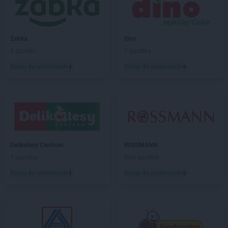
Chorten
Białogard
Chorten
Białogóra
Chorten
Białousy
Chorten
Białowieża
Żabka
dino
Chorten
Białożewin
2 gazetki
1 gazetka
Chorten
Białystok
Dodaj do ulubionych
Dodaj do ulubionych
Chorten
Biecz
Chorten
Biedaszki
Chorten
Biedrzychowice
Chorten
Bielany-Żyłaki
Chorten
Bielicha
Chorten
Bieliny
Delikatesy Centrum
ROSSMANN
Chorten
Bielsk Podlaski
1 gazetka
Brak gazetek
Chorten
Bielsko-Biała
Chorten
Bierwce
Dodaj do ulubionych
Dodaj do ulubionych
Chorten
Biłgoraj
Chorten
Biskupiec
Chorten
Biskupiec-Kolonia Trzecia
Chorten
Błędowo