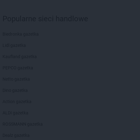
Chorten
Brwinów
Chorten
Brzesko
Chorten
Brzeszcze
Popularne sieci handlowe
Chorten
Brzezie
Chorten
Brzeźnica
Biedronka gazetka
Chorten
Brzeźnio
Lidl gazetka
Chorten
Brzóski-Gromki
Chorten
Brzoza
Kaufland gazetka
Chorten
Brzozówka
PEPCO gazetka
Chorten
Budki Piaseckie
Chorten
Budy Barcząckie
Netto gazetka
Chorten
Budziska
Dino gazetka
Chorten
Bugaj
Chorten
Buk
Action gazetka
Chorten
Bukowiec
ALDI gazetka
Chorten
Bukowina
Chorten
Burkat
ROSSMANN gazetka
Chorten
Burzyn
Dealz gazetka
Chorten
Bydgoszcz