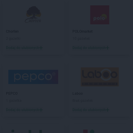
Chorten
Barchów
Chorten
Barcikowo
Chorten
Barcin
Chorten
Bargłów Kościelny
Chorten
POLOmarket
Chorten
Bartniki
2 gazetki
10 gazetek
Chorten
Bartołty Wielkie
Dodaj do ulubionych
Dodaj do ulubionych
Chorten
Bartoszyce
Chorten
Będzieszyn
Chorten
Bełchatów
Chorten
Bezledy
Chorten
Biała Niżna
Chorten
Biała Piska
Chorten
Biała Podlaska
PEPCO
Laboo
Chorten
Biała Rawska
1 gazetka
Brak gazetek
Chorten
Białebłoto-Kobyla
Dodaj do ulubionych
Dodaj do ulubionych
Chorten
Białebłoto-Stara Wieś
Chorten
Białobiel
Chorten
Białobrzegi