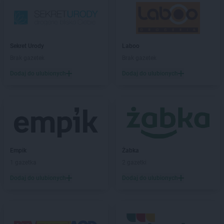
ROSSMANN
Czernikowo
ROSSMANN
Czersk
ROSSMANN
Czerwionka-Leszczyny
ROSSMANN
Częstochowa
Sekret Urody
Laboo
ROSSMANN
Człuchów
Brak gazetek
Brak gazetek
ROSSMANN
Dąbrowa Białostocka
Dodaj do ulubionych
Dodaj do ulubionych
ROSSMANN
Dąbrowa Górnicza
ROSSMANN
Dąbrowa Tarnowska
ROSSMANN
Dąbrówka
ROSSMANN
Darłowo
ROSSMANN
Dawidy Bankowe
ROSSMANN
Dębe Wielkie
Empik
Żabka
ROSSMANN
Dębica
1 gazetka
2 gazetki
ROSSMANN
Dęblin
ROSSMANN
Dębno
Dodaj do ulubionych
Dodaj do ulubionych
ROSSMANN
Debrzno
ROSSMANN
Dobczyce
ROSSMANN
Dobiegniew