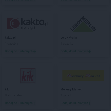
ROSSMANN
Bydgoszcz
ROSSMANN
Bystrzyca Kłodzka
ROSSMANN
Bytom
ROSSMANN
Bytom Odrzański
ROSSMANN
Bytów
ROSSMANN
CH
kakto.pl
Leroy Merlin
ROSSMANN
Chełm
1 gazetka
1 gazetka
ROSSMANN
Chełmek
Dodaj do ulubionych
Dodaj do ulubionych
ROSSMANN
Chełmno
ROSSMANN
Chełmża
ROSSMANN
Chocianów
ROSSMANN
Chociwel
ROSSMANN
Choczewo
ROSSMANN
Chodzież
kik
Merkury Market
ROSSMANN
Chojna
Brak gazetek
3 gazetki
ROSSMANN
Chojnice
ROSSMANN
Chojnów
Dodaj do ulubionych
Dodaj do ulubionych
ROSSMANN
Choroszcz