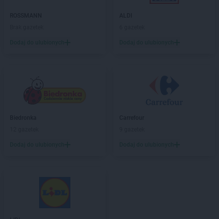
ROSSMANN
Gdynia
ROSSMANN
Giżycko
ROSSMANN
ALDI
ROSSMANN
Gliwice
Brak gazetek
6 gazetek
ROSSMANN
Głogów
Dodaj do ulubionych
Dodaj do ulubionych
ROSSMANN
Głogów Małopolski
ROSSMANN
Głogówek
ROSSMANN
Głowno
ROSSMANN
Głubczyce
ROSSMANN
Głuchołazy
ROSSMANN
Głuszyca
Biedronka
Carrefour
ROSSMANN
Gniew
12 gazetek
9 gazetek
ROSSMANN
Gniewkowo
ROSSMANN
Gniezno
Dodaj do ulubionych
Dodaj do ulubionych
ROSSMANN
Gogolin
ROSSMANN
Golczewo
ROSSMANN
Gołdap
ROSSMANN
Goleniów
ROSSMANN
Gołków
ROSSMANN
Gołkowice