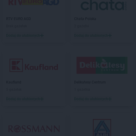
ROSSMANN
Dobra
ROSSMANN
Dobre Miasto
ROSSMANN
Dobrzyń nad Wisłą
RTV EURO AGD
Chata Polska
ROSSMANN
Drawsko Pomorskie
Brak gazetek
2 gazetki
ROSSMANN
Drezdenko
Dodaj do ulubionych
Dodaj do ulubionych
ROSSMANN
Drobin
ROSSMANN
Duszniki-Zdrój
ROSSMANN
Dynów
ROSSMANN
Działdowo
ROSSMANN
Dzierzgoń
ROSSMANN
Dzierżoniów
Kaufland
Delikatesy Centrum
ROSSMANN
Elbląg
5 gazetek
1 gazetka
ROSSMANN
Ełk
Dodaj do ulubionych
Dodaj do ulubionych
ROSSMANN
fc
ROSSMANN
Garwolin
ROSSMANN
Gdańsk
ROSSMANN
Gdów