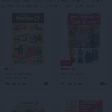
w tym tygodniu (03.08 - 09.08). Dostępne gazetki: 6 i dużo
produktów w okazyjnej cenie oraz aktualne promocje.
NOWA!
NETTO
Biedronka
Gazetka spożywcza
Hity i inspiracje
OSTATNI DZIEŃ!
DO ROZPOCZĘCIA 2 DNI
03.08 - 08.08
37
10.08 - 22.08
44