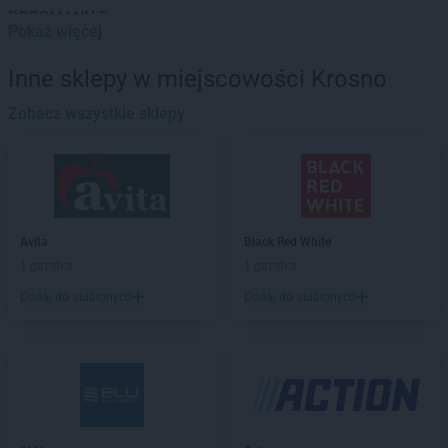
ROSSMANN
Baranowo
Pokaż więcej
ROSSMANN
Barcin
ROSSMANN
Barczewo
Inne sklepy w miejscowości Krosno
ROSSMANN
Barlinek
ROSSMANN
Zobacz wszystkie sklepy
Bartoszyce
ROSSMANN
Barwice
ROSSMANN
Będzin
ROSSMANN
Bełchatów
ROSSMANN
Bełżyce
ROSSMANN
Biała Piska
Avita
Black Red White
ROSSMANN
Biała Podlaska
1 gazetka
1 gazetka
ROSSMANN
Białe Błota
Dodaj do ulubionych
Dodaj do ulubionych
ROSSMANN
Białka Tatrzańska
ROSSMANN
Białki
ROSSMANN
Białobrzegi
ROSSMANN
Bialogard
ROSSMANN
Białystok
ROSSMANN
Biecz