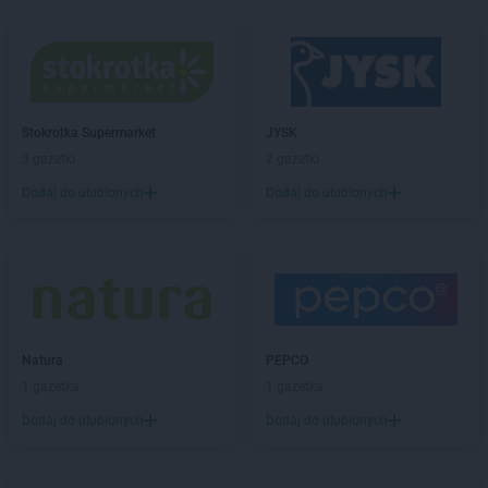
ROSSMANN
Chorzów
ROSSMANN
Choszczno
ROSSMANN
Chrzanów
ROSSMANN
Chwaszczyno
ROSSMANN
Ciechanów
Stokrotka Supermarket
JYSK
ROSSMANN
Ciechanowiec
3 gazetki
2 gazetki
ROSSMANN
Ciechocinek
Dodaj do ulubionych
Dodaj do ulubionych
ROSSMANN
Cieszyn
ROSSMANN
Czaplinek
ROSSMANN
Czarna
ROSSMANN
Czarna Białostocka
ROSSMANN
Czarne
ROSSMANN
Czarnków
ROSSMANN
Czchów
Natura
PEPCO
ROSSMANN
Czechowice-Dziedzice
1 gazetka
1 gazetka
ROSSMANN
Czeladź
Dodaj do ulubionych
Dodaj do ulubionych
ROSSMANN
Czernichów
ROSSMANN
Czerniejewo