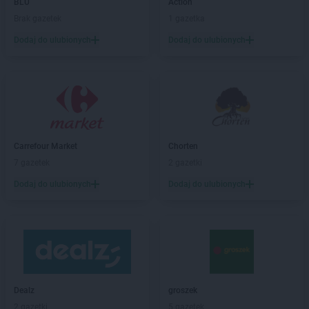
ROSSMANN
Biedrusko
BLU
Action
ROSSMANN
Bielany Wrocławskie
Brak gazetek
1 gazetka
ROSSMANN
Bielawa
Dodaj do ulubionych
Dodaj do ulubionych
ROSSMANN
Bielsk Podlaski
ROSSMANN
Bielsko-Biała
ROSSMANN
Bieruń
ROSSMANN
Bierutów
ROSSMANN
Biłgoraj
ROSSMANN
Biskupiec
Carrefour Market
Chorten
ROSSMANN
Blachownia
7 gazetek
2 gazetki
ROSSMANN
Błonie
ROSSMANN
Bobolice
Dodaj do ulubionych
Dodaj do ulubionych
ROSSMANN
Bobowa
ROSSMANN
Bochnia
ROSSMANN
Bogatynia
ROSSMANN
Boguchwała
ROSSMANN
Boguszów-Gorce
ROSSMANN
Bolechowo
Dealz
groszek
ROSSMANN
Bolesławiec
2 gazetki
5 gazetek