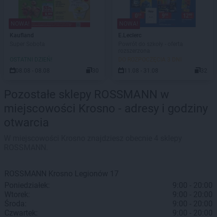
NOWA!
NOWA!
Kaufland
E.Leclerc
Super Sobota
Powrót do szkoły - oferta
rozszerzona
OSTATNI DZIEŃ!
DO ROZPOCZĘCIA 3 DNI
08.08 - 08.08
30
11.08 - 31.08
32
Pozostałe sklepy ROSSMANN w
miejscowości Krosno - adresy i godziny
otwarcia
W miejscowości Krosno znajdziesz obecnie 4 sklepy
ROSSMANN.
ROSSMANN
Krosno
Legionów 17
Poniedziałek:
9:00 - 20:00
Wtorek:
9:00 - 20:00
Środa:
9:00 - 20:00
Czwartek:
9:00 - 20:00