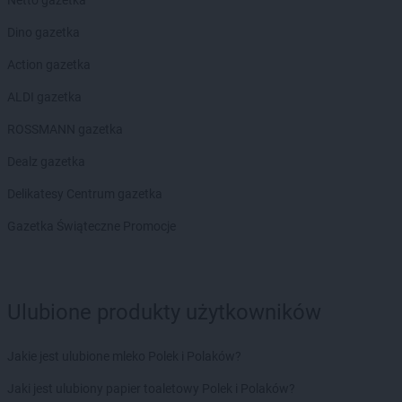
Netto gazetka
ROSSMANN
Janki
ROSSMANN
Janów Lubelski
Dino gazetka
ROSSMANN
Janowiec Wielkopolski
Action gazetka
ROSSMANN
Januszowice
ROSSMANN
Jarocin
ALDI gazetka
ROSSMANN
Jarosław
ROSSMANN gazetka
ROSSMANN
Jasło
ROSSMANN
Jastrowie
Dealz gazetka
ROSSMANN
Jastrzębie-Zdrój
Delikatesy Centrum gazetka
ROSSMANN
Jawor
ROSSMANN
Jaworze
Gazetka Świąteczne Promocje
ROSSMANN
Jaworzno
ROSSMANN
Jedlicze
ROSSMANN
Jędrzejów
Ulubione produkty użytkowników
ROSSMANN
Jelcz-Laskowice
ROSSMANN
Jelenia Góra
ROSSMANN
Jeziorany
Jakie jest ulubione mleko Polek i Polaków?
ROSSMANN
Jeżowe
Jaki jest ulubiony papier toaletowy Polek i Polaków?
ROSSMANN
Józefów