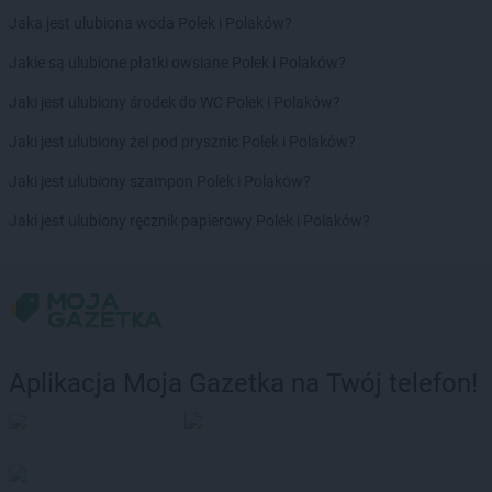
Jaka jest ulubiona woda Polek i Polaków?
ROSSMANN
Kalisz
ROSSMANN
Kalisz Pomorski
Jakie są ulubione płatki owsiane Polek i Polaków?
ROSSMANN
Kałuszyn
Jaki jest ulubiony środek do WC Polek i Polaków?
ROSSMANN
Kalwaria Zebrzydowska
ROSSMANN
Kamień Pomorski
Jaki jest ulubiony żel pod prysznic Polek i Polaków?
ROSSMANN
Kamienna Góra
Jaki jest ulubiony szampon Polek i Polaków?
ROSSMANN
Kamieńsk
ROSSMANN
Kamionki
Jaki jest ulubiony ręcznik papierowy Polek i Polaków?
ROSSMANN
Karczew
ROSSMANN
Karpacz
ROSSMANN
Kartuzy
ROSSMANN
Katowice
ROSSMANN
Kazimierza Wielka
Aplikacja Moja Gazetka na Twój telefon!
ROSSMANN
Kaźmierz
ROSSMANN
Kędzierzyn-Koźle
ROSSMANN
Kępa
ROSSMANN
Kępno
ROSSMANN
Kętrzyn