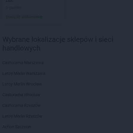
LIDL
ROSSMANN
Golub-Dobrzyń
5 gazetek
ROSSMANN
Góra
Dodaj do ulubionych
ROSSMANN
Góra Kalwaria
ROSSMANN
Górka
ROSSMANN
Gorlice
Wybrane lokalizacje sklepów i sieci
ROSSMANN
Górowo Iławeckie
handlowych
ROSSMANN
Gorzów Wielkopolski
ROSSMANN
Gorzyce
ROSSMANN
Gościcino
Castorama Warszawa
ROSSMANN
Gostyń
Leroy Merlin Warszawa
ROSSMANN
Gostynin
ROSSMANN
Grabów nad Prosną
Leroy Merlin Wrocław
ROSSMANN
Grajewo
Castorama Wrocław
ROSSMANN
Grębocin
ROSSMANN
Grodków
Castorama Rzeszów
ROSSMANN
Grodzisk Mazowiecki
Leroy Merlin Rzeszów
ROSSMANN
Grodzisk Wielkopolski
ROSSMANN
Grójec
Action Szczecin