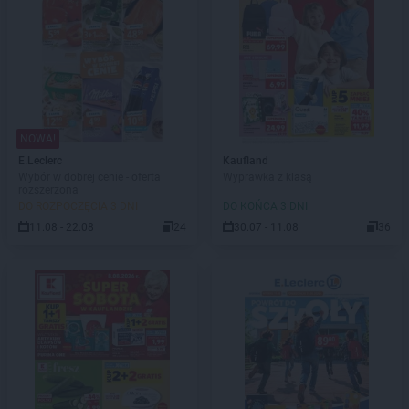
NOWA!
E.Leclerc
Kaufland
Wybór w dobrej cenie - oferta
Wyprawka z klasą
rozszerzona
DO ROZPOCZĘCIA 3 DNI
DO KOŃCA 3 DNI
11.08 - 22.08
24
30.07 - 11.08
36