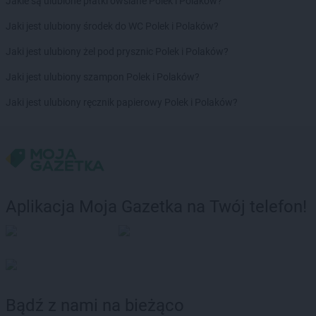
RTV EURO AGD
Tomaszów Mazowiecki
Jakie są ulubione płatki owsiane Polek i Polaków?
RTV EURO AGD
Toruń
Jaki jest ulubiony środek do WC Polek i Polaków?
RTV EURO AGD
Trzcianka
RTV EURO AGD
Tychy
Jaki jest ulubiony żel pod prysznic Polek i Polaków?
Jaki jest ulubiony szampon Polek i Polaków?
RTV EURO AGD
Wadowice
RTV EURO AGD
Warszawa
Jaki jest ulubiony ręcznik papierowy Polek i Polaków?
RTV EURO AGD
Wejherowo
RTV EURO AGD
Wieluń
RTV EURO AGD
Władysławowo
RTV EURO AGD
Włocławek
RTV EURO AGD
Wodzisław Śląski
RTV EURO AGD
Wojtówka
Aplikacja Moja Gazetka na Twój telefon!
RTV EURO AGD
Wołomin
RTV EURO AGD
Wolsztyn
RTV EURO AGD
Wrocław
RTV EURO AGD
Września
RTV EURO AGD
Wyszków
Bądź z nami na bieżąco
RTV EURO AGD
Zabrze