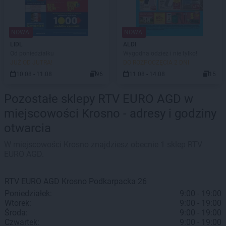
NOWA!
NOWA!
LIDL
ALDI
Od poniedziałku
Wygodna odzież i nie tylko!
JUŻ OD JUTRA!
DO ROZPOCZĘCIA 2 DNI
10.08 - 11.08
96
11.08 - 14.08
15
Pozostałe sklepy RTV EURO AGD w
miejscowości Krosno - adresy i godziny
otwarcia
W miejscowości Krosno znajdziesz obecnie 1 sklep RTV
EURO AGD.
RTV EURO AGD
Krosno
Podkarpacka 26
Poniedziałek:
9:00 - 19:00
Wtorek:
9:00 - 19:00
Środa:
9:00 - 19:00
Czwartek:
9:00 - 19:00