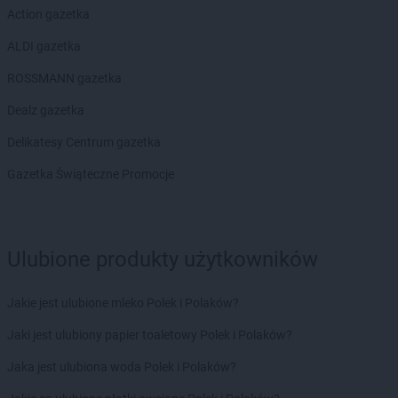
RTV EURO AGD
Szczecin
Action gazetka
RTV EURO AGD
Szczecinek
ALDI gazetka
RTV EURO AGD
Szczytno
ROSSMANN gazetka
RTV EURO AGD
Śrem
RTV EURO AGD
Środa Wielkopolska
Dealz gazetka
RTV EURO AGD
Świdnica
Delikatesy Centrum gazetka
RTV EURO AGD
Świdnik
RTV EURO AGD
Świdwin
Gazetka Świąteczne Promocje
RTV EURO AGD
Świebodzin
RTV EURO AGD
Świecie
RTV EURO AGD
Świętochłowice
Ulubione produkty użytkowników
RTV EURO AGD
Świnoujście
RTV EURO AGD
Tarnobrzeg
Jakie jest ulubione mleko Polek i Polaków?
RTV EURO AGD
Tarnów
RTV EURO AGD
Tarnowskie Góry
Jaki jest ulubiony papier toaletowy Polek i Polaków?
RTV EURO AGD
Tczew
Jaka jest ulubiona woda Polek i Polaków?
RTV EURO AGD
Tomaszów Lubelski