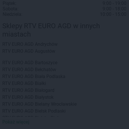
Piątek:
9:00 - 19:00
Sobota:
9:00 - 18:00
Niedziela:
10:00 - 15:00
Sklepy RTV EURO AGD w innych
miastach
RTV EURO AGD
Andrychów
RTV EURO AGD
Augustów
RTV EURO AGD
Bartoszyce
RTV EURO AGD
Bełchatów
RTV EURO AGD
Biała Podlaska
RTV EURO AGD
Białki
RTV EURO AGD
Białogard
RTV EURO AGD
Białystok
RTV EURO AGD
Bielany Wrocławskie
RTV EURO AGD
Bielsk Podlaski
RTV EURO AGD
Bielsko-Biała
Pokaż więcej
RTV EURO AGD
Biłgoraj