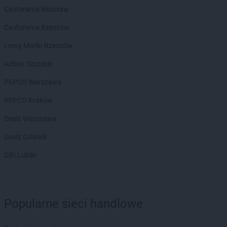
Biedronka
Biecz
Castorama Wrocław
Biedronka
Biedronka
Castorama Rzeszów
Biedronka
Biedrusko
Biedronka
Bielany Wrocławskie
Leroy Merlin Rzeszów
Biedronka
Bielawa
Action Szczecin
Biedronka
Bielsk
Biedronka
Bielsk Podlaski
PEPCO Warszawa
Biedronka
Bielsko-Biała
PEPCO Kraków
Biedronka
Biertowice
Biedronka
Bieruń
Dealz Warszawa
Biedronka
Bierutów
Dealz Gdańsk
Biedronka
Biłgoraj
Biedronka
Biskupice
OBI Lublin
Biedronka
Biskupiec
Biedronka
Blachownia
Biedronka
Błażowa
Biedronka
Błędów
Popularne sieci handlowe
Biedronka
Bliżyn
Biedronka
Błonie