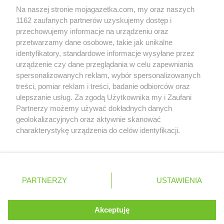
Na naszej stronie mojagazetka.com, my oraz naszych
Zobacz szczegóły
Biedronka
Cegłów
1162 zaufanych partnerów uzyskujemy dostęp i
Retail Radar – analiza rynku
Biedronka
Charzyno
przechowujemy informacje na urządzeniu oraz
Biedronka
Chechło
przetwarzamy dane osobowe, takie jak unikalne
Biedronka
identyfikatory, standardowe informacje wysyłane przez
Chęciny
Wasze ulubione produkty
urządzenie czy dane przeglądania w celu zapewniania
Biedronka
Chełm
spersonalizowanych reklam, wybór spersonalizowanych
Biedronka
Chełmek
Regulamin serwisu i polityka prywatności
treści, pomiar reklam i treści, badanie odbiorców oraz
Biedronka
Chełmno
ulepszanie usług. Za zgodą Użytkownika my i Zaufani
Biedronka
Chełmża
Mapa strony
Partnerzy możemy używać dokładnych danych
Biedronka
Chmielnik
geolokalizacyjnych oraz aktywnie skanować
Biedronka
Chmielów
Zawsze najnowsze gazetki w naszej
Wszystkie miasta z lokalizacjami sklepów
charakterystykę urządzenia do celów identyfikacji.
Biedronka
Choceń
Ponieważ cenimy Twoją prywatność, prosimy o zgodę na
aplikacji
Biedronka
Chocianów
korzystanie z tych technologii poprzez kliknięcie
Biedronka
Chocianowice
„Akceptuję”. Zgoda jest dobrowolna i zawsze możesz ją
+ 1,5 mln zadowolonych kupujących
Biedronka
Chociwel
zmienić/wycofać klikając przycisk ustawień prywatności
Polska
Czechy
Ukraina
Litwa
Słowacja
Rumunia
PARTNERZY
USTAWIENIA
Biedronka
znajdujący się w lewym dolnym rogu strony
Choczewo
Biedronka
Chodecz
. Niektóre rodzaje przetwarzania danych nie wymagają
Biedronka
Chodel
Akceptuję
zgody użytkownika, ale masz prawo sprzeciwić się
©
2026
Moja Gazetka Sp. z o.o.
Biedronka
Chodzież