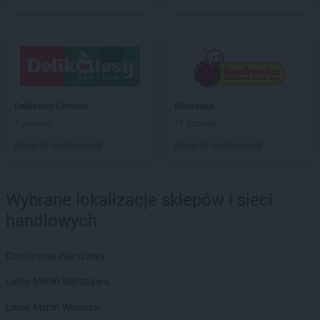
Biedronka
Bartoszyce
Biedronka
Barwice
Biedronka
Będzin
Biedronka
Bełchatów
Biedronka
Bełżyce
Biedronka
Bestwina
Biedronka
Bezrzecze
Delikatesy Centrum
Biedronka
Biedronka
Biała
1 gazetka
11 gazetek
Biedronka
Biała Parcela
Dodaj do ulubionych
Dodaj do ulubionych
Biedronka
Biała Piska
Biedronka
Biała Podlaska
Biedronka
Biała Rawska
Wybrane lokalizacje sklepów i sieci
Biedronka
Białe Błota
handlowych
Biedronka
Białka
Biedronka
Białka Tatrzańska
Castorama Warszawa
Biedronka
Białobrzegi
Biedronka
Białogard
Leroy Merlin Warszawa
Biedronka
Biały Bór
Leroy Merlin Wrocław
Biedronka
Białystok