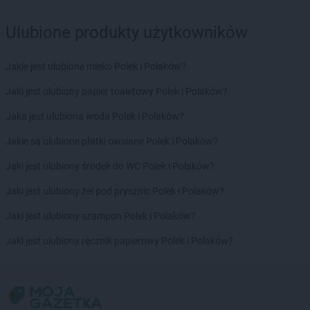
Biedronka
Borek Wielkopolski
Biedronka
Borki
Ulubione produkty użytkowników
Biedronka
Borkowo
Biedronka
Borne Sulinowo
Jakie jest ulubione mleko Polek i Polaków?
Biedronka
Borówiec
Biedronka
Branice
Jaki jest ulubiony papier toaletowy Polek i Polaków?
Biedronka
Braniewo
Jaka jest ulubiona woda Polek i Polaków?
Biedronka
Brańsk
Biedronka
Brenna
Jakie są ulubione płatki owsiane Polek i Polaków?
Biedronka
Brodnica
Jaki jest ulubiony środek do WC Polek i Polaków?
Biedronka
Brusy
Biedronka
Brwinów
Jaki jest ulubiony żel pod prysznic Polek i Polaków?
Biedronka
Brzeg
Jaki jest ulubiony szampon Polek i Polaków?
Biedronka
Brzeg Dolny
Biedronka
Brześć Kujawski
Jaki jest ulubiony ręcznik papierowy Polek i Polaków?
Biedronka
Brzesko
Biedronka
Brzeszcze
Biedronka
Brzeziny
Biedronka
Brzezna