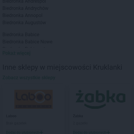
Biedronka
Andrespol
Biedronka
Andrychów
Biedronka
Annopol
Biedronka
Augustów
Biedronka
Babice
Biedronka
Babice Nowe
Biedronka
Babimost
Pokaż więcej
Biedronka
Baborów
Biedronka
Banie
Inne sklepy w miejscowości Kruklanki
Biedronka
Banie Mazurskie
Biedronka
Zobacz wszystkie sklepy
Banino
Biedronka
Baniocha
Biedronka
Baranowo
Biedronka
Barciany
Biedronka
Barcin
Biedronka
Barczewo
Laboo
Żabka
Biedronka
Bardo
Brak gazetek
2 gazetki
Biedronka
Barlinek
Dodaj do ulubionych
Dodaj do ulubionych