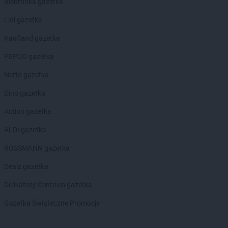
Biedronka gazetka
Biedronka
Bobolice
Lidl gazetka
Biedronka
Bobowa
Biedronka
Bobrowiec
Kaufland gazetka
Biedronka
Bobrowniki
PEPCO gazetka
Biedronka
Bochnia
Biedronka
Bochotnica
Netto gazetka
Biedronka
Bochotnica-Kolonia
Dino gazetka
Biedronka
Bodzentyn
Biedronka
Bogacica
Action gazetka
Biedronka
Bogatynia
ALDI gazetka
Biedronka
Boguchwała
Biedronka
Boguszów-Gorce
ROSSMANN gazetka
Biedronka
Bojano
Dealz gazetka
Biedronka
Bolesławice
Biedronka
Bolesławiec
Delikatesy Centrum gazetka
Biedronka
Bolków
Gazetka Świąteczne Promocje
Biedronka
Bolszewo
Biedronka
Bońki