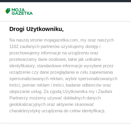
max ELEKTRO
Krzepice
Masz sugestie lub pytania?
max ELEKTRO
Krzeszowice
max ELEKTRO
Krzyż Wielkopolski
Napisz do nas:
support@mojagazetka.com
max ELEKTRO
Krzyżanowice
Drogi Użytkowniku,
Współpraca z nami
max ELEKTRO
Kwidzyn
Na naszej stronie mojagazetka.com, my oraz naszych
Zobacz szczegóły
1162 zaufanych partnerów uzyskujemy dostęp i
max ELEKTRO
Łagów
Retail Radar – analiza rynku
przechowujemy informacje na urządzeniu oraz
max ELEKTRO
Łańcut
przetwarzamy dane osobowe, takie jak unikalne
max ELEKTRO
Łapy
identyfikatory, standardowe informacje wysyłane przez
max ELEKTRO
Łasin
Wasze ulubione produkty
urządzenie czy dane przeglądania w celu zapewniania
max ELEKTRO
Łask
spersonalizowanych reklam, wybór spersonalizowanych
max ELEKTRO
Łaziska Górne
Regulamin serwisu i polityka prywatności
treści, pomiar reklam i treści, badanie odbiorców oraz
max ELEKTRO
Łęczyca
ulepszanie usług. Za zgodą Użytkownika my i Zaufani
max ELEKTRO
Łężyny
Mapa strony
Partnerzy możemy używać dokładnych danych
max ELEKTRO
Łobez
geolokalizacyjnych oraz aktywnie skanować
Zawsze najnowsze gazetki w naszej
Wszystkie miasta z lokalizacjami sklepów
max ELEKTRO
Łódź
charakterystykę urządzenia do celów identyfikacji.
max ELEKTRO
Łopuszno
Ponieważ cenimy Twoją prywatność, prosimy o zgodę na
aplikacji
korzystanie z tych technologii poprzez kliknięcie
max ELEKTRO
Łosice
„Akceptuję”. Zgoda jest dobrowolna i zawsze możesz ją
max ELEKTRO
Łuków