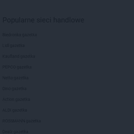
groszek
Biesiadki
groszek
Biłgoraj
groszek
Binino
Popularne sieci handlowe
groszek
Bircza
groszek
Biskupice
Biedronka gazetka
groszek
Biskupiec
groszek
Biszcza
Lidl gazetka
groszek
Bisztynek
Kaufland gazetka
groszek
Błażkowa
groszek
Błażowa
PEPCO gazetka
groszek
Błażowa Górna
Netto gazetka
groszek
Błędów
groszek
Bledzew
Dino gazetka
groszek
Błogie Szlacheckie
Action gazetka
groszek
Bobrowiec
groszek
Bobrowniki Małe
ALDI gazetka
groszek
Boby-Kolonia
ROSSMANN gazetka
groszek
Bochnia
groszek
Bodzanów
Dealz gazetka