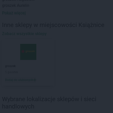
groszek
Aurelin
Pokaż więcej
groszek
Babiak
groszek
Babice
Inne sklepy w miejscowości Książnice
groszek
Babimost
groszek
Zobacz wszystkie sklepy
Bądki
groszek
Bakałarzewo
groszek
Bałoszyce
groszek
Bandysie
groszek
Baniocha
groszek
Bańska Niżna
groszek
groszek
Baranowo
5 gazetek
groszek
Barciany
Dodaj do ulubionych
groszek
Barczewo
groszek
Barnim
groszek
Bartoszyce
Wybrane lokalizacje sklepów i sieci
groszek
Bażanówka
handlowych
groszek
Będzin
groszek
Bełk