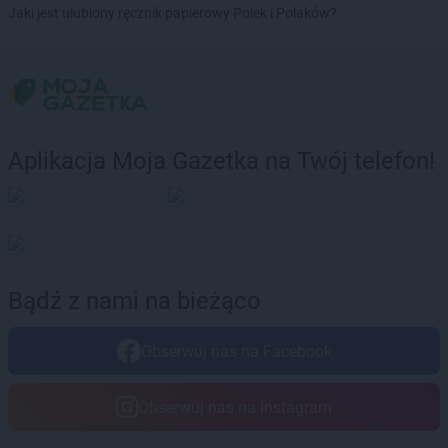
Jaki jest ulubiony ręcznik papierowy Polek i Polaków?
groszek
Brodnica
groszek
Brodnica Dolna
groszek
Brudzew
groszek
Brzeg
groszek
Brzeg Dolny
groszek
Brzesko
Aplikacja Moja Gazetka na Twój telefon!
groszek
Brzeszcze
groszek
Brzezie
groszek
Brzezinka
groszek
Brzeziny
groszek
Brzeźnik
groszek
Brzeźno
Bądź z nami na bieżąco
groszek
Brzoza
groszek
Brzozie
Obserwuj nas na Facebook
groszek
Brzozowa Gać
groszek
Budzisko
groszek
Budzyń
Obserwuj nas na Instagram
groszek
Bukowina Tatrzańska