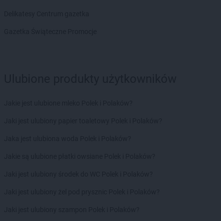
groszek
Bogate
Delikatesy Centrum gazetka
groszek
Bogatki
groszek
Bogoria
Gazetka Świąteczne Promocje
groszek
Bogucin
groszek
Bogumiłowice
groszek
Bojanów
Ulubione produkty użytkowników
groszek
Bojszowy Nowe
groszek
Bolechowice
groszek
Bolesławiec
Jakie jest ulubione mleko Polek i Polaków?
groszek
Boleszkowice
Jaki jest ulubiony papier toaletowy Polek i Polaków?
groszek
Boratyn
groszek
Borki
Jaka jest ulubiona woda Polek i Polaków?
groszek
Borkowo Kościelne
Jakie są ulubione płatki owsiane Polek i Polaków?
groszek
Borówki
groszek
Boruja
Jaki jest ulubiony środek do WC Polek i Polaków?
groszek
Bożacin
Jaki jest ulubiony żel pod prysznic Polek i Polaków?
groszek
Bożepole Wielkie
groszek
Brdów
Jaki jest ulubiony szampon Polek i Polaków?
groszek
Breń Osuchowski