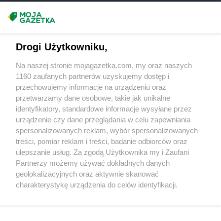
groszek
Bukowno
groszek
Bychawa
Masz sugestie lub pytania?
groszek
Bychawka Trzecia-Kolonia
groszek
Byczyna
Napisz do nas:
support@mojagazetka.com
Drogi Użytkowniku,
groszek
Bydgoszcz
Współpraca z nami
groszek
Bysina
Na naszej stronie mojagazetka.com, my oraz naszych
Zobacz szczegóły
groszek
Bysław
1160 zaufanych partnerów uzyskujemy dostęp i
Retail Radar – analiza rynku
groszek
Bysławek
przechowujemy informacje na urządzeniu oraz
groszek
Byszwałd
przetwarzamy dane osobowe, takie jak unikalne
identyfikatory, standardowe informacje wysyłane przez
groszek
Bytom
Wasze ulubione produkty
urządzenie czy dane przeglądania w celu zapewniania
groszek
Bzianka
spersonalizowanych reklam, wybór spersonalizowanych
Regulamin serwisu i polityka prywatności
groszek
Cedry Małe
treści, pomiar reklam i treści, badanie odbiorców oraz
ulepszanie usług. Za zgodą Użytkownika my i Zaufani
groszek
Cekcyn
Mapa strony
Partnerzy możemy używać dokładnych danych
groszek
Ceków
geolokalizacyjnych oraz aktywnie skanować
groszek
Celiny
Zawsze najnowsze gazetki w naszej
Wszystkie miasta z lokalizacjami sklepów
charakterystykę urządzenia do celów identyfikacji.
groszek
Charzewice
Ponieważ cenimy Twoją prywatność, prosimy o zgodę na
aplikacji
groszek
Chełchy
korzystanie z tych technologii poprzez kliknięcie
groszek
Chełm
„Akceptuję”. Zgoda jest dobrowolna i zawsze możesz ją