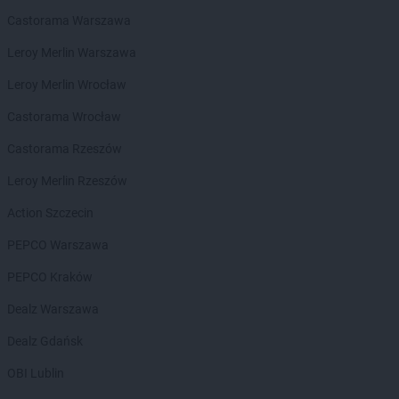
groszek
Bełżec
Castorama Warszawa
groszek
Bemowizna
Leroy Merlin Warszawa
groszek
Berezka
groszek
Biała
Leroy Merlin Wrocław
groszek
Biała Podlaska
Castorama Wrocław
groszek
Białoboki
groszek
Białobrzeg
Castorama Rzeszów
groszek
Białochowo
Leroy Merlin Rzeszów
groszek
Biały Dunajec
groszek
Białystok
Action Szczecin
groszek
Biardy
PEPCO Warszawa
groszek
Biejkowska Wola
groszek
Bielcza
PEPCO Kraków
groszek
Bieliniec
Dealz Warszawa
groszek
Bielsko-Biała
groszek
Bieniów
Dealz Gdańsk
groszek
Bierzwienna Długa
OBI Lublin
groszek
Bierzwnica