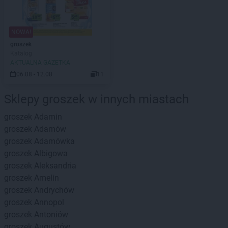
NOWA!
groszek
Katalog
AKTUALNA GAZETKA
06.08 - 12.08
11
Sklepy groszek w innych miastach
groszek
Adamin
groszek
Adamów
groszek
Adamówka
groszek
Albigowa
groszek
Aleksandria
groszek
Amelin
groszek
Andrychów
groszek
Annopol
groszek
Antoniów
groszek
Augustów