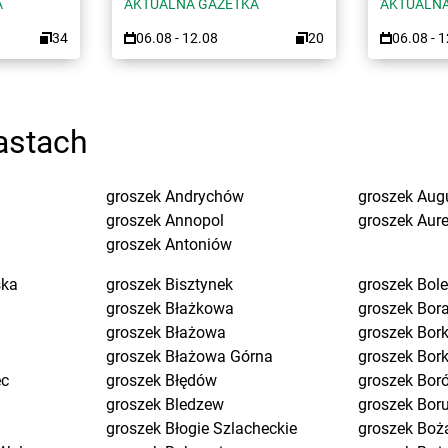
A
AKTUALNA GAZETKA
AKTUALNA
34
06.08 - 12.08
20
06.08 - 
astach
groszek
Andrychów
groszek
Aug
groszek
Annopol
groszek
Aure
groszek
Antoniów
ska
groszek
Bisztynek
groszek
Bol
groszek
Błażkowa
groszek
Bor
groszek
Błażowa
groszek
Bork
groszek
Błażowa Górna
groszek
Bor
ec
groszek
Błędów
groszek
Bor
groszek
Bledzew
groszek
Bor
groszek
Błogie Szlacheckie
groszek
Boż