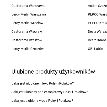
groszek
Charzewice
groszek
Chojnice
Castorama Warszawa
Action Szcze
groszek
Chełchy
groszek
Chojnów
groszek
Chełm
groszek
Chorki
Leroy Merlin Warszawa
PEPCO War
groszek
Chmiel
groszek
Chorzelów
Leroy Merlin Wrocław
PEPCO Krak
groszek
Chmielek
groszek
Chorzeszów
groszek
Chmielinko
groszek
Chorzew
Castorama Wrocław
Dealz Wars
groszek
Chmielnik
groszek
Chorzów
Castorama Rzeszów
Dealz Gdańs
groszek
Chobrzany
groszek
Chroberz
groszek
Chochołów
groszek
Chrusty
Leroy Merlin Rzeszów
OBI Lublin
groszek
Ćwiklice
groszek
Dąbie
groszek
Dębica
Ulubione produkty użytkowników
groszek
Dąbrowa
groszek
Dębie
groszek
Dąbrowa Białostocka
groszek
Dęblin
groszek
Dąbrowa Górnicza
groszek
Dębno
Jakie jest ulubione mleko Polek i Polaków?
groszek
Dąbrowa Rzeczycka
groszek
Dębogóra
Jaki jest ulubiony papier toaletowy Polek i Polaków?
groszek
Dąbrowa Tarnowska
groszek
Debrzno
groszek
Dąbrówka
groszek
Dereczanka
Jaka jest ulubiona woda Polek i Polaków?
groszek
Daleszyce
groszek
Długie