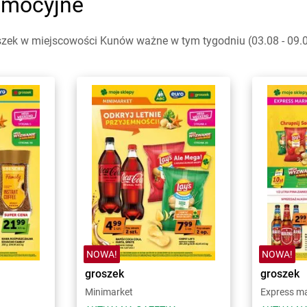
omocyjne
szek w miejscowości Kunów ważne w tym tygodniu (03.08 - 09.08
NOWA!
NOWA!
groszek
groszek
Minimarket
Express m