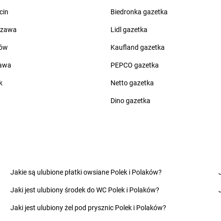
groszek
Chwaszczyno
groszek
Czap
cin
Biedronka gazetka
groszek
Ciche
groszek
Czar
groszek
Cichostów-Kolonia
groszek
Cza
szawa
Lidl gazetka
groszek
Ciechanów
groszek
Cza
ów
Kaufland gazetka
groszek
Ciechocin
groszek
Cza
groszek
Ciechocinek
groszek
Cza
zawa
PEPCO gazetka
groszek
Cięcina
groszek
Cza
k
Netto gazetka
groszek
Cienin Zaborny
groszek
Cze
groszek
Cieszanów
groszek
Cze
Dino gazetka
groszek
Dobry
groszek
Dom
groszek
Dobryń Duży
groszek
Dom
groszek
Dobrynin
groszek
Dor
groszek
Dobrzenice Małe
groszek
Dra
Jakie są ulubione płatki owsiane Polek i Polaków?
groszek
Dobrzykowice
groszek
Dro
Jaki jest ulubiony środek do WC Polek i Polaków?
groszek
Dobrzyniewo
groszek
Dro
groszek
Dolany
groszek
Drz
Jaki jest ulubiony żel pod prysznic Polek i Polaków?
groszek
Dolina
groszek
Drz