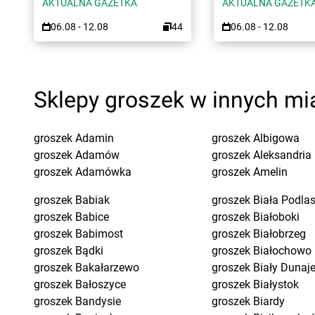
AKTUALNA GAZETKA
AKTUALNA GAZETK
06.08 - 12.08
44
06.08 - 12.08
Sklepy groszek w innych mi
groszek
Adamin
groszek
Albigowa
groszek
Adamów
groszek
Aleksandria
groszek
Adamówka
groszek
Amelin
groszek
Babiak
groszek
Biała Podla
groszek
Babice
groszek
Białoboki
groszek
Babimost
groszek
Białobrzeg
groszek
Bądki
groszek
Białochowo
groszek
Bakałarzewo
groszek
Biały Dunaj
groszek
Bałoszyce
groszek
Białystok
groszek
Bandysie
groszek
Biardy