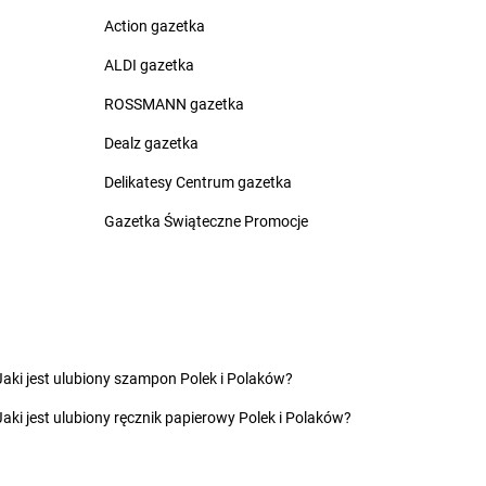
lice
groszek
Czerwin
Action gazetka
na Białostocka
groszek
Czerwonak
rna Woda
groszek
Czerwonka
ALDI gazetka
rnia
groszek
Częstkowo
ROSSMANN gazetka
rnków
groszek
Częstoborowice
rnolas
groszek
Częstochowa
Dealz gazetka
rnówczyn
groszek
Człuchów
Delikatesy Centrum gazetka
chów
groszek
Czudec
chowice-Dziedzice
groszek
Czyżowice
Gazetka Świąteczne Promocje
inikowice
groszek
Dylewo
inów
groszek
Dynów
ęgowice
groszek
Dziadoch
wsko
groszek
Dziecinów
Jaki jest ulubiony szampon Polek i Polaków?
hojów
groszek
Dzięcioły
Jaki jest ulubiony ręcznik papierowy Polek i Polaków?
szew
groszek
Dziemianówka
ewce
groszek
Dziemionna
ycim
groszek
Dzietrzychowo