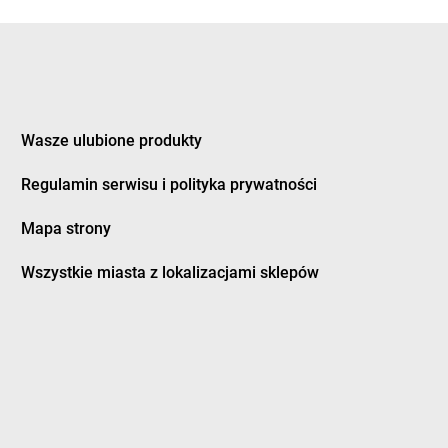
eczno
groszek
Dziewkowice
kozy
ągówka
Wasze ulubione produkty
cowa
groszek
Furmany
dek
Regulamin serwisu i polityka prywatności
dman
Mapa strony
twica
groszek
Grodzisk Wielkopolski
zczanowo
groszek
Grodzisko
Wszystkie miasta z lokalizacjami sklepów
zczyn
groszek
Gromnik
ino
groszek
Gromoty
dowo
groszek
Gronków
bica
groszek
GROSZEK
bina
groszek
Groszki
bno
groszek
Grudziądz
bowiec
groszek
Grupa