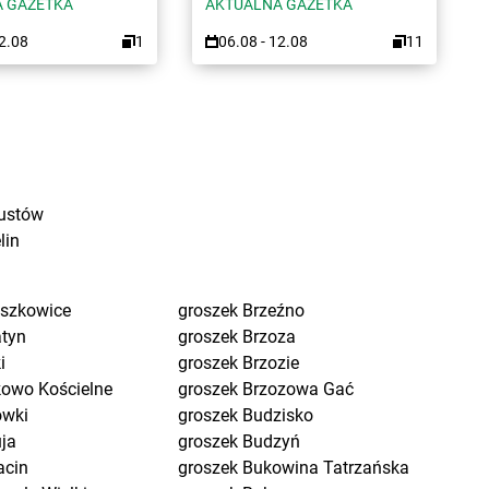
 GAZETKA
AKTUALNA GAZETKA
12.08
1
06.08 - 12.08
11
ustów
lin
eszkowice
groszek
Brzeźno
atyn
groszek
Brzoza
i
groszek
Brzozie
kowo Kościelne
groszek
Brzozowa Gać
ówki
groszek
Budzisko
uja
groszek
Budzyń
acin
groszek
Bukowina Tatrzańska