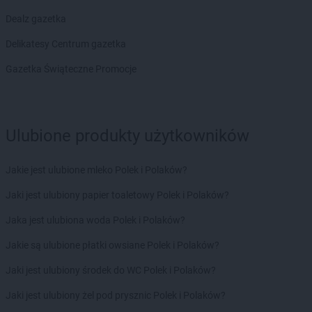
Empik
Skarżysko-Kamienna
Empik
Dealz gazetka
Skierniewice
Empik
Słupsk
Delikatesy Centrum gazetka
Empik
Sochaczew
Empik
Gazetka Świąteczne Promocje
Sokołów Podlaski
Empik
Sopot
Empik
Sosnowiec
Empik
Spalice
Ulubione produkty użytkowników
Empik
Stalowa Wola
Empik
Starachowice
Empik
Stare Miasto
Jakie jest ulubione mleko Polek i Polaków?
Empik
Stargard
Jaki jest ulubiony papier toaletowy Polek i Polaków?
Empik
Starogard Gdański
Empik
Stojadła
Jaka jest ulubiona woda Polek i Polaków?
Empik
Strzegom
Jakie są ulubione płatki owsiane Polek i Polaków?
Empik
Strzelce Opolskie
Empik
Suchy Las
Jaki jest ulubiony środek do WC Polek i Polaków?
Empik
Sulechów
Jaki jest ulubiony żel pod prysznic Polek i Polaków?
Empik
Suwałki