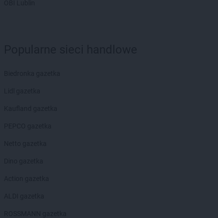
OBI Lublin
Empik
Pszczyna
Empik
Puławy
Empik
Pułtusk
Popularne sieci handlowe
Empik
Racibórz
Empik
Radom
Empik
Radomsko
Biedronka gazetka
Empik
Rawa Mazowiecka
Lidl gazetka
Empik
Rembelszczyzna
Empik
Ruda Śląska
Kaufland gazetka
Empik
Rumia
PEPCO gazetka
Empik
Rybnik
Empik
Rzeszów
Netto gazetka
Empik
Dino gazetka
Sandomierz
Empik
Sanok
Action gazetka
Empik
Sędziszów Małopolski
Empik
ALDI gazetka
Siedlce
Empik
Sieradz
ROSSMANN gazetka