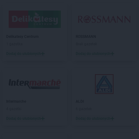
Empik
Limanowa
Empik
Lubartów
Empik
Lubin
Empik
Lublin
Empik
Lubliniec
Delikatesy Centrum
ROSSMANN
Empik
Łódź
1 gazetka
Brak gazetek
Empik
Łomża
Dodaj do ulubionych
Dodaj do ulubionych
Empik
Łowicz
Empik
Łuków
Empik
Malbork
Empik
Marcinkowo
Empik
Międzyrzecz
Empik
Mielec
Intermarche
ALDI
Empik
Mikołów
4 gazetki
6 gazetek
Empik
Miłków
Dodaj do ulubionych
Dodaj do ulubionych
Empik
Mława
Empik
Myślenice
Empik
Mysłowice