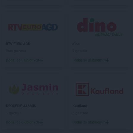
Empik
Kluczbork
Empik
Knurów
Empik
Kołobrzeg
Empik
Kończewice
Empik
Konin
Empik
Konstantynów Łódzki
Empik
Kościerzyna
RTV EURO AGD
dino
Empik
Koszalin
Brak gazetek
2 gazetki
Empik
Kozienice
Dodaj do ulubionych
Dodaj do ulubionych
Empik
Kraków
Empik
Krosno
Empik
Krotoszyn
Empik
Kutno
Empik
Kwidzyn
Empik
Lębork
DROGERIE JASMIN
Kaufland
Empik
Legionowo
1 gazetka
5 gazetek
Empik
Legnica
Dodaj do ulubionych
Dodaj do ulubionych
Empik
Leszno