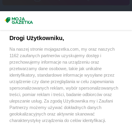
Empik
Tomaszów Mazowiecki
Empik
Toruń
Empik
Turek
Masz sugestie lub pytania?
Empik
Tychy
Napisz do nas:
support@mojagazetka.com
Empik
Ustroń
Drogi Użytkowniku,
Współpraca z nami
Empik
Wałbrzych
Na naszej stronie mojagazetka.com, my oraz naszych
Empik
Wałcz
Zobacz szczegóły
1162 zaufanych partnerów uzyskujemy dostęp i
Empik
Warszawa
Retail Radar – analiza rynku
przechowujemy informacje na urządzeniu oraz
Empik
Wejherowo
przetwarzamy dane osobowe, takie jak unikalne
Empik
Wieluń
identyfikatory, standardowe informacje wysyłane przez
Wasze ulubione produkty
Empik
Włocławek
urządzenie czy dane przeglądania w celu zapewniania
spersonalizowanych reklam, wybór spersonalizowanych
Empik
Włoszczowa
Regulamin serwisu i polityka prywatności
treści, pomiar reklam i treści, badanie odbiorców oraz
Empik
Wodzisław Śląski
ulepszanie usług. Za zgodą Użytkownika my i Zaufani
Empik
Wołomin
Mapa strony
Partnerzy możemy używać dokładnych danych
Empik
Wrocław
geolokalizacyjnych oraz aktywnie skanować
Empik
Września
Zawsze najnowsze gazetki w naszej
Wszystkie miasta z lokalizacjami sklepów
charakterystykę urządzenia do celów identyfikacji.
Empik
Wyszków
Ponieważ cenimy Twoją prywatność, prosimy o zgodę na
aplikacji