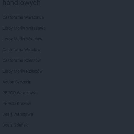
handlowych
Empik
Otwock
Empik
Pabianice
Castorama Warszawa
Empik
Paproć
Leroy Merlin Warszawa
Empik
Piaseczno
Empik
Piastów
Leroy Merlin Wrocław
Empik
Piekary Śląskie
Castorama Wrocław
Empik
Piła
Empik
Piotrków Trybunalski
Castorama Rzeszów
Empik
Płock
Leroy Merlin Rzeszów
Empik
Płońsk
Empik
Podkowa Leśna
Action Szczecin
Empik
Polkowice
PEPCO Warszawa
Empik
Poznań
Empik
Prudnik
PEPCO Kraków
Empik
Pruszcz Gdański
Dealz Warszawa
Empik
Pruszków
Empik
Przasnysz
Dealz Gdańsk
Empik
Przemyśl