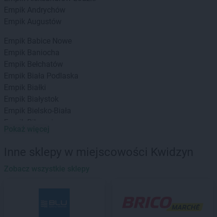
Empik
Andrychów
Empik
Augustów
Empik
Babice Nowe
Empik
Baniocha
Empik
Bełchatów
Empik
Biała Podlaska
Empik
Białki
Empik
Białystok
Empik
Bielsko-Biała
Empik
Biłgoraj
Pokaż więcej
Empik
Bochnia
Empik
Bolesławiec
Inne sklepy w miejscowości Kwidzyn
Empik
Braniewo
Empik
Zobacz wszystkie sklepy
Brodnica
Empik
Brzeg
Empik
Brzesko
Empik
Bydgoszcz
Empik
Bytom