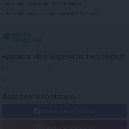
Empik
Swarzędz
Jaki jest ulubiony szampon Polek i Polaków?
Empik
Szamotuły
Jaki jest ulubiony ręcznik papierowy Polek i Polaków?
Empik
Szczecin
Empik
Szczecinek
Empik
Szczytno
Empik
Śrem
Empik
Środa Wielkopolska
Aplikacja Moja Gazetka na Twój telefon!
Empik
Świdnica
Empik
Świdnik
Empik
Świebodzin
Empik
Świecie
Empik
Świnoujście
Bądź z nami na bieżąco
Empik
Tarnobrzeg
Empik
Tarnów
Empik
Tarnowskie Góry
Obserwuj nas na Facebook
Empik
Tczew
Empik
Tomaszów Lubelski
Obserwuj nas na Instagram