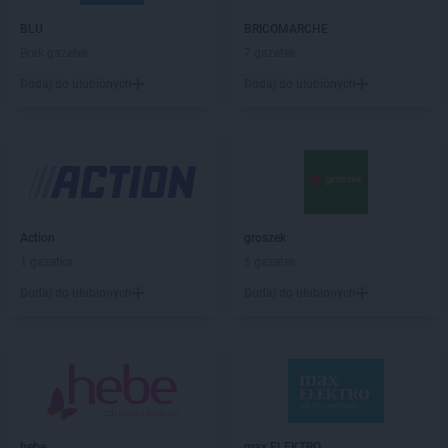
Empik
Bytów
BLU
BRICOMARCHE
Brak gazetek
7 gazetek
Empik
Chełm
Empik
Chojnice
Dodaj do ulubionych
Dodaj do ulubionych
Empik
Chorzów
Empik
Chrzanów
Empik
Ciechanów
Empik
Cieszyn
Empik
Czechowice-Dziedzice
Empik
Czeladź
Action
groszek
Empik
Częstochowa
1 gazetka
5 gazetek
Empik
Dąbrowa Górnicza
Dodaj do ulubionych
Dodaj do ulubionych
Empik
Dębica
Empik
Działdowo
Empik
Dzierżoniów
Empik
Elbląg
Empik
Ełk
hebe
max ELEKTRO