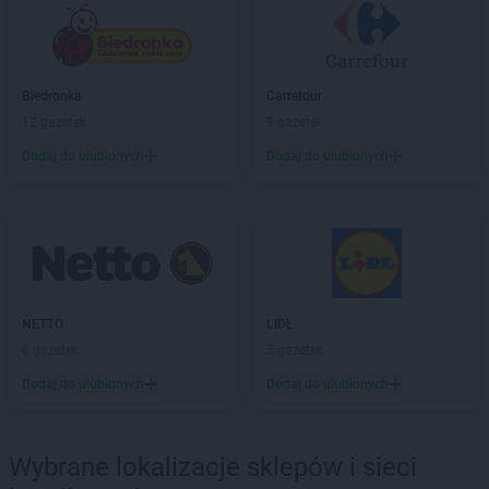
Empik
Myszków
Empik
Namysłów
Empik
Niepołomice
Biedronka
Carrefour
Empik
Nowa Ruda
12 gazetek
9 gazetek
Empik
Nowa Sól
Dodaj do ulubionych
Dodaj do ulubionych
Empik
Nowy Dwór Mazowiecki
Empik
Nowy Sącz
Empik
Nowy Targ
Empik
Nysa
Empik
Oława
Empik
Olkusz
NETTO
LIDL
Empik
Olsztyn
6 gazetek
5 gazetek
Empik
Opole
Dodaj do ulubionych
Dodaj do ulubionych
Empik
Ostrołęka
Empik
Ostrów Wielkopolski
Empik
Ostrowiec Świętokrzyski
Wybrane lokalizacje sklepów i sieci
Empik
Oświęcim