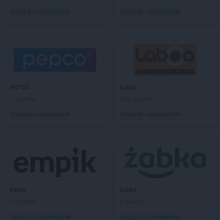
Dodaj do ulubionych
Dodaj do ulubionych
Empik
Janki
Empik
Jarocin
Empik
Jarosław
Empik
Jasło
Empik
Jastrzębie-Zdrój
Empik
Jawor
Empik
Jaworzno
PEPCO
Laboo
Empik
Jędrzejów
1 gazetka
Brak gazetek
Empik
Jelenia Góra
Dodaj do ulubionych
Dodaj do ulubionych
Empik
Kalisz
Empik
Katowice
Empik
Kędzierzyn-Koźle
Empik
Kętrzyn
Empik
Kiekrz
Empik
Kielce
Empik
Żabka
Empik
Kiełczewo
1 gazetka
2 gazetki
Empik
Kłodzko
Dodaj do ulubionych
Dodaj do ulubionych