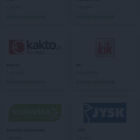
Empik
Garwolin
3 gazetki
1 gazetka
Empik
Gdańsk
Dodaj do ulubionych
Dodaj do ulubionych
Empik
Gdynia
Empik
Giżycko
Empik
Gliwice
Empik
Głogów
Empik
Gniezno
Empik
Goleniów
kakto.pl
kik
Empik
Górka
1 gazetka
Brak gazetek
Empik
Gorlice
Empik
Gorzów Wielkopolski
Dodaj do ulubionych
Dodaj do ulubionych
Empik
Grodzisk Mazowiecki
Empik
Grójec
Empik
Grudziądz
Empik
Hrubieszów
Empik
Iława
Stokrotka Supermarket
JYSK
Empik
Inowrocław
3 gazetki
2 gazetki