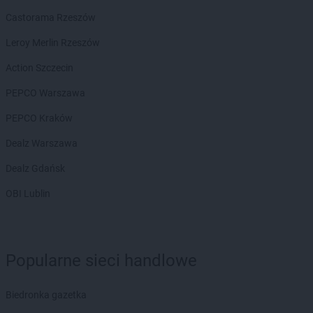
Biedronka
Biedronka
Castorama Rzeszów
Biedronka
Biedrusko
Biedronka
Bielany Wrocławskie
Leroy Merlin Rzeszów
Biedronka
Bielawa
Action Szczecin
Biedronka
Bielsk
Biedronka
Bielsk Podlaski
PEPCO Warszawa
Biedronka
Bielsko-Biała
PEPCO Kraków
Biedronka
Biertowice
Biedronka
Bieruń
Dealz Warszawa
Biedronka
Bierutów
Dealz Gdańsk
Biedronka
Biłgoraj
Biedronka
Biskupice
OBI Lublin
Biedronka
Biskupiec
Biedronka
Blachownia
Biedronka
Błażowa
Biedronka
Błędów
Popularne sieci handlowe
Biedronka
Bliżyn
Biedronka
Błonie
Biedronka gazetka
Biedronka
Bobolice