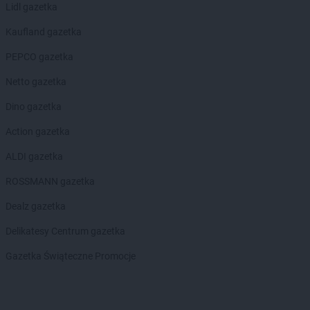
Lidl gazetka
Biedronka
Bobowa
Biedronka
Bobrowiec
Kaufland gazetka
Biedronka
Bobrowniki
PEPCO gazetka
Biedronka
Bochnia
Biedronka
Bochotnica
Netto gazetka
Biedronka
Bochotnica-Kolonia
Dino gazetka
Biedronka
Bodzentyn
Biedronka
Bogacica
Action gazetka
Biedronka
Bogatynia
ALDI gazetka
Biedronka
Boguchwała
Biedronka
Boguszów-Gorce
ROSSMANN gazetka
Biedronka
Bojano
Dealz gazetka
Biedronka
Bolesławice
Biedronka
Bolesławiec
Delikatesy Centrum gazetka
Biedronka
Bolków
Gazetka Świąteczne Promocje
Biedronka
Bolszewo
Biedronka
Bońki
Biedronka
Borek Wielkopolski
Biedronka
Borki