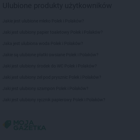
Ulubione produkty użytkowników
Biedronka
Borkowo
Biedronka
Borne Sulinowo
Jakie jest ulubione mleko Polek i Polaków?
Biedronka
Borówiec
Biedronka
Branice
Jaki jest ulubiony papier toaletowy Polek i Polaków?
Biedronka
Braniewo
Jaka jest ulubiona woda Polek i Polaków?
Biedronka
Brańsk
Biedronka
Brenna
Jakie są ulubione płatki owsiane Polek i Polaków?
Biedronka
Brodnica
Jaki jest ulubiony środek do WC Polek i Polaków?
Biedronka
Brusy
Biedronka
Brwinów
Jaki jest ulubiony żel pod prysznic Polek i Polaków?
Biedronka
Brzeg
Jaki jest ulubiony szampon Polek i Polaków?
Biedronka
Brzeg Dolny
Biedronka
Brześć Kujawski
Jaki jest ulubiony ręcznik papierowy Polek i Polaków?
Biedronka
Brzesko
Biedronka
Brzeszcze
Biedronka
Brzeziny
Biedronka
Brzezna
Biedronka
Brzeźnio