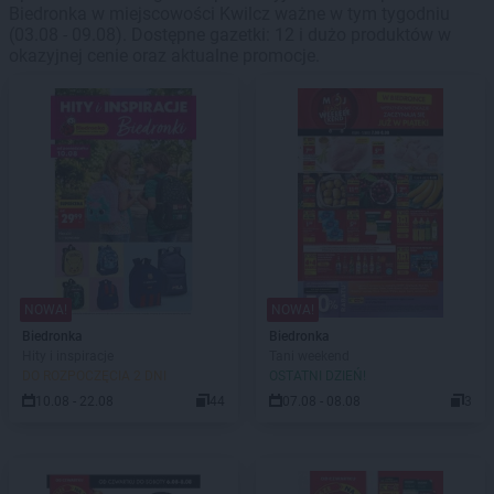
Biedronka w miejscowości Kwilcz ważne w tym tygodniu
(03.08 - 09.08). Dostępne gazetki: 12 i dużo produktów w
okazyjnej cenie oraz aktualne promocje.
NOWA!
NOWA!
Biedronka
Biedronka
Hity i inspiracje
Tani weekend
DO ROZPOCZĘCIA 2 DNI
OSTATNI DZIEŃ!
10.08 - 22.08
44
07.08 - 08.08
3