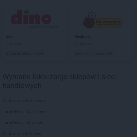
Biedronka
Będzin
Biedronka
Bełchatów
Biedronka
Bełżyce
Biedronka
Bestwina
Biedronka
Bezrzecze
dino
Biedronka
Biedronka
Biała
2 gazetki
12 gazetek
Biedronka
Biała Parcela
Dodaj do ulubionych
Dodaj do ulubionych
Biedronka
Biała Piska
Biedronka
Biała Podlaska
Biedronka
Biała Rawska
Wybrane lokalizacje sklepów i sieci
Biedronka
Białe Błota
handlowych
Biedronka
Białka
Biedronka
Białka Tatrzańska
Castorama Warszawa
Biedronka
Białobrzegi
Biedronka
Białogard
Leroy Merlin Warszawa
Biedronka
Biały Bór
Leroy Merlin Wrocław
Biedronka
Białystok
Biedronka
Biecz
Castorama Wrocław