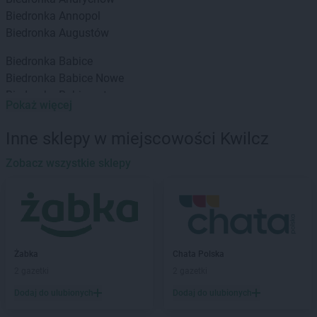
Biedronka
Annopol
Biedronka
Augustów
Biedronka
Babice
Biedronka
Babice Nowe
Biedronka
Babimost
Pokaż więcej
Biedronka
Baborów
Biedronka
Banie
Inne sklepy w miejscowości Kwilcz
Biedronka
Banie Mazurskie
Biedronka
Zobacz wszystkie sklepy
Banino
Biedronka
Baniocha
Biedronka
Baranowo
Biedronka
Barciany
Biedronka
Barcin
Biedronka
Barczewo
Żabka
Chata Polska
Biedronka
Bardo
2 gazetki
2 gazetki
Biedronka
Barlinek
Dodaj do ulubionych
Dodaj do ulubionych
Biedronka
Bartoszyce
Biedronka
Barwice