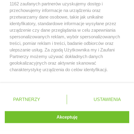
Zobacz szczegóły
Biedronka
Cegłów
1162 zaufanych partnerów uzyskujemy dostęp i
Retail Radar – analiza rynku
Biedronka
Charzyno
przechowujemy informacje na urządzeniu oraz
Biedronka
Chechło
przetwarzamy dane osobowe, takie jak unikalne
Biedronka
identyfikatory, standardowe informacje wysyłane przez
Chęciny
Wasze ulubione produkty
urządzenie czy dane przeglądania w celu zapewniania
Biedronka
Chełm
spersonalizowanych reklam, wybór spersonalizowanych
Biedronka
Chełmek
Regulamin serwisu i polityka prywatności
treści, pomiar reklam i treści, badanie odbiorców oraz
Biedronka
Chełmno
ulepszanie usług. Za zgodą Użytkownika my i Zaufani
Biedronka
Chełmża
Mapa strony
Partnerzy możemy używać dokładnych danych
Biedronka
Chmielnik
geolokalizacyjnych oraz aktywnie skanować
Biedronka
Chmielów
Zawsze najnowsze gazetki w naszej
Wszystkie miasta z lokalizacjami sklepów
charakterystykę urządzenia do celów identyfikacji.
Biedronka
Choceń
Ponieważ cenimy Twoją prywatność, prosimy o zgodę na
aplikacji
Biedronka
Chocianów
korzystanie z tych technologii poprzez kliknięcie
Biedronka
Chocianowice
„Akceptuję”. Zgoda jest dobrowolna i zawsze możesz ją
+ 1,5 mln zadowolonych kupujących
Biedronka
Chociwel
zmienić/wycofać klikając przycisk ustawień prywatności
Polska
Czechy
Ukraina
Litwa
Słowacja
Rumunia
PARTNERZY
USTAWIENIA
Biedronka
znajdujący się w lewym dolnym rogu strony
Choczewo
Biedronka
Chodecz
. Niektóre rodzaje przetwarzania danych nie wymagają
Biedronka
Chodel
Akceptuję
zgody użytkownika, ale masz prawo sprzeciwić się
©
2026
Moja Gazetka Sp. z o.o.
Biedronka
Chodzież
Kontynuuj na stronie
takiemu przetwarzaniu. Preferencje będą miały
Biedronka
Chojna