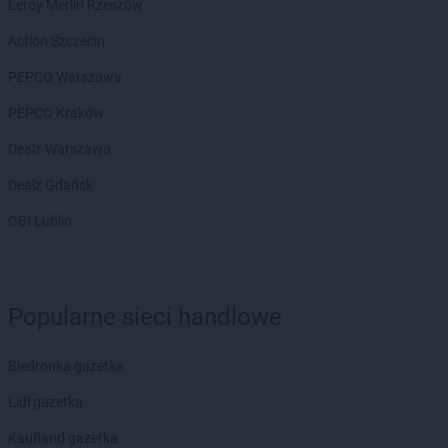
Leroy Merlin Rzeszów
PEPCO
Bystrzyca Kłodzka
PEPCO
Bytom
Action Szczecin
PEPCO
Bytom Odrzański
PEPCO Warszawa
PEPCO
Bytów
PEPCO Kraków
PEPCO
Celestynów
PEPCO
Chełm
Dealz Warszawa
PEPCO
Chełmno
Dealz Gdańsk
PEPCO
Chmielnik
PEPCO
Chocianów
OBI Lublin
PEPCO
Chodzież
PEPCO
Chojna
PEPCO
Chojnice
Popularne sieci handlowe
PEPCO
Chojnów
PEPCO
Choroszcz
PEPCO
Chorzów
Biedronka gazetka
PEPCO
Choszczno
Lidl gazetka
PEPCO
Chrzanów
PEPCO
Chwaszczyno
Kaufland gazetka