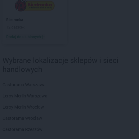
PEPCO
Brańsk
PEPCO
Bratkowice
PEPCO
Brenna
Biedronka
PEPCO
Brodnica
12 gazetek
PEPCO
Brusy
Dodaj do ulubionych
PEPCO
Brwinów
PEPCO
Brzeg
PEPCO
Brzeg Dolny
Wybrane lokalizacje sklepów i sieci
PEPCO
Brześć Kujawski
handlowych
PEPCO
Brzesko
PEPCO
Brzeszcze
PEPCO
Brzeziny
Castorama Warszawa
PEPCO
Brzostek
Leroy Merlin Warszawa
PEPCO
Brzozów
PEPCO
Buczkowice
Leroy Merlin Wrocław
PEPCO
Buk
Castorama Wrocław
PEPCO
Busko-Zdrój
PEPCO
Byczyna
Castorama Rzeszów
PEPCO
Bydgoszcz