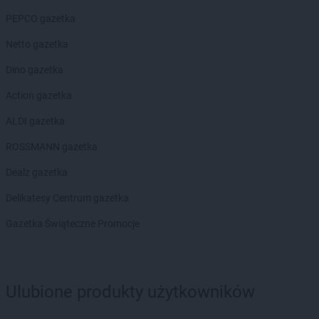
PEPCO
Ciechanów
PEPCO gazetka
PEPCO
Ciechocinek
PEPCO
Cieszyn
Netto gazetka
PEPCO
Czaplinek
Dino gazetka
PEPCO
Czarna
PEPCO
Czarna Białostocka
Action gazetka
PEPCO
Czarnków
ALDI gazetka
PEPCO
Czarny Dunajec
PEPCO
Czchów
ROSSMANN gazetka
PEPCO
Czechowice-Dziedzice
Dealz gazetka
PEPCO
Czeladź
PEPCO
Czerniejewo
Delikatesy Centrum gazetka
PEPCO
Czernikowo
Gazetka Świąteczne Promocje
PEPCO
Czersk
PEPCO
Czerwionka-Leszczyny
PEPCO
Częstochowa
PEPCO
Człuchów
Ulubione produkty użytkowników
PEPCO
Czudec