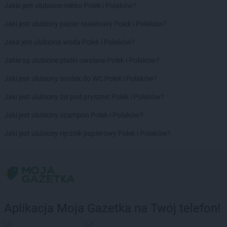
PEPCO
Jakie jest ulubione mleko Polek i Polaków?
Dąbrowa Białostocka
PEPCO
Dąbrowa Górnicza
Jaki jest ulubiony papier toaletowy Polek i Polaków?
PEPCO
Dąbrowa Tarnowska
PEPCO
Jaka jest ulubiona woda Polek i Polaków?
Dąbrówka
PEPCO
Darłowo
Jakie są ulubione płatki owsiane Polek i Polaków?
PEPCO
Dawidy Bankowe
PEPCO
Jaki jest ulubiony środek do WC Polek i Polaków?
Dębe Wielkie
PEPCO
Dębica
Jaki jest ulubiony żel pod prysznic Polek i Polaków?
PEPCO
Dęblin
PEPCO
Jaki jest ulubiony szampon Polek i Polaków?
Dębno
PEPCO
Dębowa
Jaki jest ulubiony ręcznik papierowy Polek i Polaków?
PEPCO
Debrzno
PEPCO
Dobczyce
PEPCO
Dobra
PEPCO
Dobre Miasto
PEPCO
Drawsko Pomorskie
PEPCO
Drezdenko
Aplikacja Moja Gazetka na Twój telefon!
PEPCO
Drobin
PEPCO
Drzewica