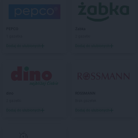
PEPCO
Bielany Wrocławskie
PEPCO
Bielawa
PEPCO
Bielsko-Biała
PEPCO
Bieruń
PEPCO
Żabka
PEPCO
Bierutów
1 gazetka
2 gazetki
PEPCO
Biłgoraj
Dodaj do ulubionych
Dodaj do ulubionych
PEPCO
Biskupiec
PEPCO
Blachownia
PEPCO
Błonie
PEPCO
Bobolice
PEPCO
Bobowa
PEPCO
Bochnia
dino
ROSSMANN
PEPCO
Bogatynia
2 gazetki
Brak gazetek
PEPCO
Boguszów-Gorce
PEPCO
Bolesławiec
Dodaj do ulubionych
Dodaj do ulubionych
PEPCO
Bolszewo
PEPCO
Borek Wielkopolski
PEPCO
Braniewo