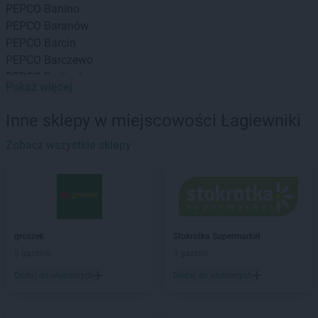
PEPCO
Banino
PEPCO
Baranów
PEPCO
Barcin
PEPCO
Barczewo
PEPCO
Barlinek
Pokaż więcej
PEPCO
Bartoszyce
PEPCO
Barwice
Inne sklepy w miejscowości Łagiewniki
PEPCO
Będzin
PEPCO
Zobacz wszystkie sklepy
Bełchatów
PEPCO
Bełżyce
PEPCO
Besko
PEPCO
Bestwina
PEPCO
Biała Podlaska
PEPCO
Białe Błota
groszek
Stokrotka Supermarket
PEPCO
Białobrzegi
5 gazetek
3 gazetki
PEPCO
Białogard
Dodaj do ulubionych
Dodaj do ulubionych
PEPCO
Białystok
PEPCO
Biecz
PEPCO
Biedrusko