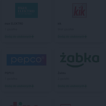
ROSSMANN
Białobrzegi
ROSSMANN
Bialogard
ROSSMANN
Białystok
ROSSMANN
Biecz
ROSSMANN
Biedrusko
max ELEKTRO
kik
ROSSMANN
Bielany Wrocławskie
1 gazetka
Brak gazetek
ROSSMANN
Bielawa
Dodaj do ulubionych
Dodaj do ulubionych
ROSSMANN
Bielsk Podlaski
ROSSMANN
Bielsko-Biała
ROSSMANN
Bieruń
ROSSMANN
Bierutów
ROSSMANN
Biłgoraj
ROSSMANN
Biskupiec
PEPCO
Żabka
ROSSMANN
Blachownia
1 gazetka
2 gazetki
ROSSMANN
Błonie
ROSSMANN
Bobolice
Dodaj do ulubionych
Dodaj do ulubionych
ROSSMANN
Bobowa
ROSSMANN
Bochnia
ROSSMANN
Bogatynia