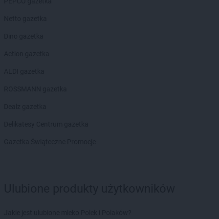
ROSSMANN
Czechowice-Dziedzice
PEPCO gazetka
ROSSMANN
Czeladź
Netto gazetka
ROSSMANN
Czernichów
ROSSMANN
Czerniejewo
Dino gazetka
ROSSMANN
Czernikowo
Action gazetka
ROSSMANN
Czersk
ROSSMANN
Czerwionka-Leszczyny
ALDI gazetka
ROSSMANN
Częstochowa
ROSSMANN gazetka
ROSSMANN
Człuchów
Dealz gazetka
ROSSMANN
Dąbrowa Białostocka
Delikatesy Centrum gazetka
ROSSMANN
Dąbrowa Górnicza
ROSSMANN
Dąbrowa Tarnowska
Gazetka Świąteczne Promocje
ROSSMANN
Dąbrówka
ROSSMANN
Darłowo
ROSSMANN
Dawidy Bankowe
ROSSMANN
Dębe Wielkie
Ulubione produkty użytkowników
ROSSMANN
Dębica
ROSSMANN
Dęblin
Jakie jest ulubione mleko Polek i Polaków?