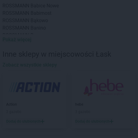
ROSSMANN
Babice Nowe
ROSSMANN
Babimost
ROSSMANN
Bąkowo
ROSSMANN
Banino
ROSSMANN
Baranowo
Pokaż więcej
ROSSMANN
Barcin
ROSSMANN
Barczewo
Inne sklepy w miejscowości Łask
ROSSMANN
Barlinek
ROSSMANN
Zobacz wszystkie sklepy
Bartoszyce
ROSSMANN
Barwice
ROSSMANN
Będzin
ROSSMANN
Bełchatów
ROSSMANN
Bełżyce
ROSSMANN
Biała Piska
Action
hebe
ROSSMANN
Biała Podlaska
2 gazetki
3 gazetki
ROSSMANN
Białe Błota
Dodaj do ulubionych
Dodaj do ulubionych
ROSSMANN
Białka Tatrzańska
ROSSMANN
Białki