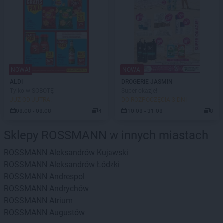
NOWA!
NOWA!
ALDI
DROGERIE JASMIN
Tylko w SOBOTĘ
Super okazje!
JUŻ OD JUTRA!
DO ROZPOCZĘCIA 3 DNI
08.08 - 08.08
4
10.08 - 31.08
8
Sklepy ROSSMANN w innych miastach
ROSSMANN
Aleksandrów Kujawski
ROSSMANN
Aleksandrów Łódzki
ROSSMANN
Andrespol
ROSSMANN
Andrychów
ROSSMANN
Atrium
ROSSMANN
Augustów