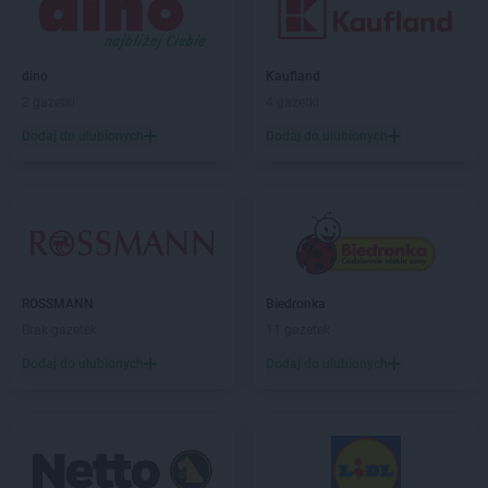
ROSSMANN
Boguchwała
ROSSMANN
Boguszów-Gorce
ROSSMANN
Bolechowo
dino
Kaufland
ROSSMANN
Bolesławiec
2 gazetki
4 gazetki
ROSSMANN
Bolków
Dodaj do ulubionych
Dodaj do ulubionych
ROSSMANN
Bolszewo
ROSSMANN
Borek Wielkopolski
ROSSMANN
Braniewo
ROSSMANN
Brodnica
ROSSMANN
Brusy
ROSSMANN
Brwinów
ROSSMANN
Brzeg
ROSSMANN
Biedronka
ROSSMANN
Brzeg Dolny
Brak gazetek
11 gazetek
ROSSMANN
Brześć Kujawski
Dodaj do ulubionych
Dodaj do ulubionych
ROSSMANN
Brzesko
ROSSMANN
Brzeszcze
ROSSMANN
Brzeziny
ROSSMANN
Brzostek
ROSSMANN
Brzozów