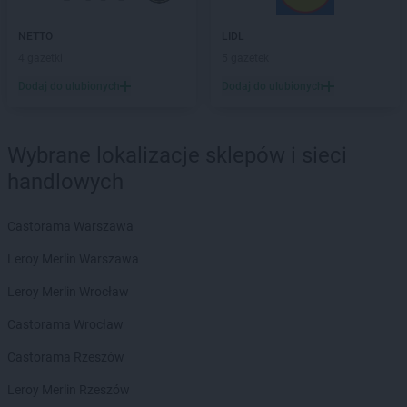
ROSSMANN
Budzistowo
ROSSMANN
NETTO
Buk
LIDL
ROSSMANN
4 gazetki
Busko-Zdrój
5 gazetek
ROSSMANN
Byczyna
Dodaj do ulubionych
Dodaj do ulubionych
ROSSMANN
Bydgoszcz
ROSSMANN
Bystrzyca Kłodzka
ROSSMANN
Bytom
Wybrane lokalizacje sklepów i sieci
ROSSMANN
Bytom Odrzański
handlowych
ROSSMANN
Bytów
ROSSMANN
Castorama Warszawa
CH
ROSSMANN
Chełm
Leroy Merlin Warszawa
ROSSMANN
Chełmek
ROSSMANN
Leroy Merlin Wrocław
Chełmno
ROSSMANN
Chełmża
Castorama Wrocław
ROSSMANN
Chocianów
ROSSMANN
Castorama Rzeszów
Chociwel
ROSSMANN
Choczewo
Leroy Merlin Rzeszów
ROSSMANN
Chodzież