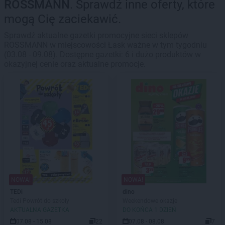
ROSSMANN
. Sprawdź inne oferty, które
mogą Cię zaciekawić.
Sprawdź aktualne gazetki promocyjne sieci sklepów
ROSSMANN w miejscowości Łask ważne w tym tygodniu
(03.08 - 09.08). Dostępne gazetki: 6 i dużo produktów w
okazyjnej cenie oraz aktualne promocje.
NOWA!
NOWA!
TEDi
dino
Tedi Powrót do szkoły
Weekendowe okazje
AKTUALNA GAZETKA
DO KOŃCA 1 DZIEŃ
07.08 - 15.08
22
07.08 - 08.08
7