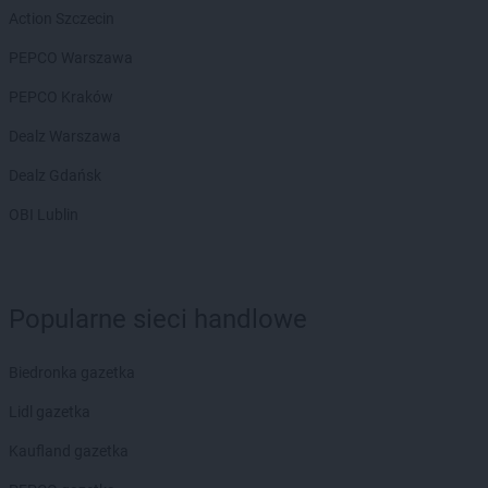
ROSSMANN
Action Szczecin
Chojna
ROSSMANN
Chojnice
PEPCO Warszawa
ROSSMANN
Chojnów
ROSSMANN
PEPCO Kraków
Choroszcz
ROSSMANN
Chorzów
Dealz Warszawa
ROSSMANN
Choszczno
ROSSMANN
Dealz Gdańsk
Chrzanów
ROSSMANN
Chwaszczyno
OBI Lublin
ROSSMANN
Ciechanów
ROSSMANN
Ciechanowiec
ROSSMANN
Ciechocinek
ROSSMANN
Cieszyn
Popularne sieci handlowe
ROSSMANN
Czaplinek
ROSSMANN
Czarna
Biedronka gazetka
ROSSMANN
Czarna Białostocka
ROSSMANN
Czarne
Lidl gazetka
ROSSMANN
Czarnków
Kaufland gazetka
ROSSMANN
Czchów