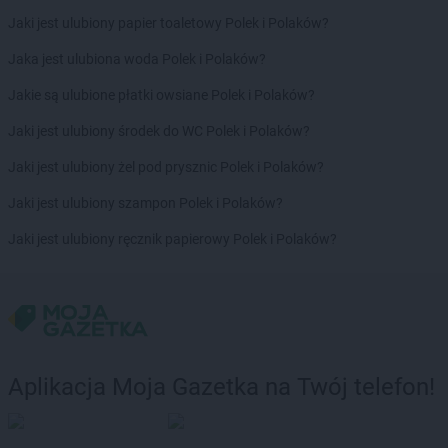
ROSSMANN
Dębno
Jaki jest ulubiony papier toaletowy Polek i Polaków?
ROSSMANN
Debrzno
ROSSMANN
Dobczyce
Jaka jest ulubiona woda Polek i Polaków?
ROSSMANN
Dobiegniew
Jakie są ulubione płatki owsiane Polek i Polaków?
ROSSMANN
Dobra
ROSSMANN
Dobre Miasto
Jaki jest ulubiony środek do WC Polek i Polaków?
ROSSMANN
Dobrzyń nad Wisłą
Jaki jest ulubiony żel pod prysznic Polek i Polaków?
ROSSMANN
Drawsko Pomorskie
ROSSMANN
Drezdenko
Jaki jest ulubiony szampon Polek i Polaków?
ROSSMANN
Drobin
Jaki jest ulubiony ręcznik papierowy Polek i Polaków?
ROSSMANN
Duszniki-Zdrój
ROSSMANN
Dynów
ROSSMANN
Działdowo
ROSSMANN
Dzierzgoń
ROSSMANN
Dzierżoniów
ROSSMANN
Elbląg
Aplikacja Moja Gazetka na Twój telefon!
ROSSMANN
Ełk
ROSSMANN
fc