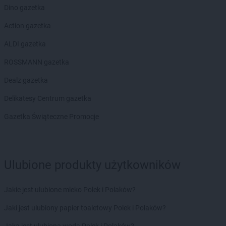
Topaz
Tłuszcz
Dino gazetka
Topaz
Tuchowicz
Action gazetka
Topaz
Warszawa
ALDI gazetka
Topaz
Węgrów
Topaz
Węże
ROSSMANN gazetka
Topaz
Wierzbno
Dealz gazetka
Topaz
Winnica
Topaz
Wiśniew
Delikatesy Centrum gazetka
Topaz
Wyszków
Gazetka Świąteczne Promocje
Topaz
Zatory
Topaz
Zbuczyn
Topaz
Ulubione produkty użytkowników
Żelków-Kolonia
Jakie jest ulubione mleko Polek i Polaków?
Jaki jest ulubiony papier toaletowy Polek i Polaków?