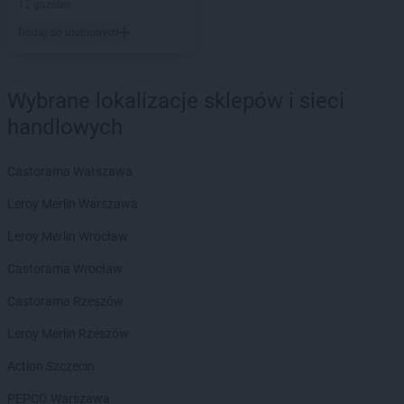
12 gazetek
Topaz
Łuków
Dodaj do ulubionych
Topaz
Marki
Topaz
Miastków Kościelny
Topaz
Miedzna
Wybrane lokalizacje sklepów i sieci
Topaz
Międzyrzec Podlaski
handlowych
Topaz
Mińsk Mazowiecki
Topaz
Mogielnica
Castorama Warszawa
Topaz
Mokobody
Topaz
Mońki
Leroy Merlin Warszawa
Topaz
Niegów
Leroy Merlin Wrocław
Topaz
Nowe Miasto nad Pilicą
Castorama Wrocław
Topaz
Nowinki
Castorama Rzeszów
Topaz
Ogródek
Topaz
Ostrów Mazowiecka
Leroy Merlin Rzeszów
Action Szczecin
Topaz
Przesmyki
Topaz
Pułtusk
PEPCO Warszawa