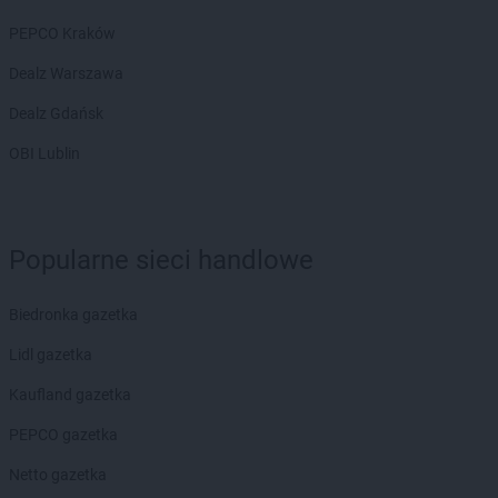
Topaz
Raciąż
PEPCO Kraków
Topaz
Radzyń Podlaski
Dealz Warszawa
Topaz
Repki
Topaz
Ryki
Dealz Gdańsk
Topaz
Sadowne
OBI Lublin
Topaz
Siedlce
Topaz
Siemiatycze
Topaz
Sokołów Podlaski
Popularne sieci handlowe
Topaz
Starawieś
Topaz
Stare Opole
Topaz
Sterdyń
Biedronka gazetka
Topaz
Stoczek
Lidl gazetka
Topaz
Stoczek Łukowski
Topaz
Stok
Kaufland gazetka
Topaz
Suchożebry
PEPCO gazetka
Topaz
Świniotop
Netto gazetka