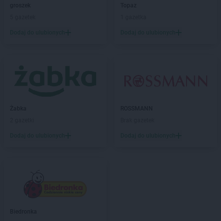
groszek
Topaz
Topaz
Grójec
5 gazetek
1 gazetka
Topaz
Gulczewo
Dodaj do ulubionych
Dodaj do ulubionych
Topaz
Helenów
Topaz
Huta-Dąbrowa
Topaz
Jabłonna Lacka
Topaz
Kałuszyn
Topaz
Karniewo
Żabka
ROSSMANN
Topaz
Kosów Lacki
2 gazetki
Brak gazetek
Topaz
Laski
Dodaj do ulubionych
Dodaj do ulubionych
Topaz
Latowicz
Topaz
Leopoldów
Topaz
Lubartów
Topaz
Lucynów
Topaz
Łochów
Biedronka
Topaz
Łosice