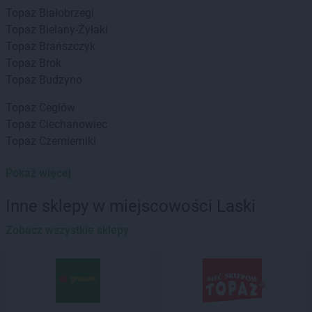
Topaz
Białobrzegi
Topaz
Bielany-Żyłaki
Topaz
Brańszczyk
Topaz
Brok
Topaz
Budzyno
Topaz
Cegłów
Topaz
Ciechanowiec
Topaz
Czemierniki
Topaz
Dębe Wielkie
Pokaż więcej
Topaz
Długosiodło
Topaz
Dobre
Inne sklepy w miejscowości Laski
Topaz
Drohiczyn
Zobacz wszystkie sklepy
Topaz
Ełk
Topaz
Garwolin
Topaz
Gołaszyn
Topaz
Górzno