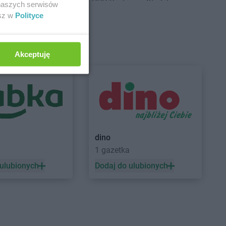
g Dolny
PEPCO
Bystrzyca Kłodzka
 naszych serwisów
ść Kujawski
PEPCO
Bytom
esz w
Polityce
sko
PEPCO
Bytom Odrzański
szcze
PEPCO
Bytów
Akceptuję
ny Dunajec
PEPCO
Czerwionka-Leszczyny
hów
PEPCO
Częstochowa
howice-Dziedzice
PEPCO
Człuchów
adź
PEPCO
Czudec
niejewo
nikowo
sk
dino
1 gazetka
sko Pomorskie
PEPCO
Dynów
denko
PEPCO
Działdowo
 ulubionych
Dodaj do ulubionych
in
PEPCO
Działoszyn
wica
PEPCO
Dzierzgoń
niki-Zdrój
PEPCO
Dzierżoniów