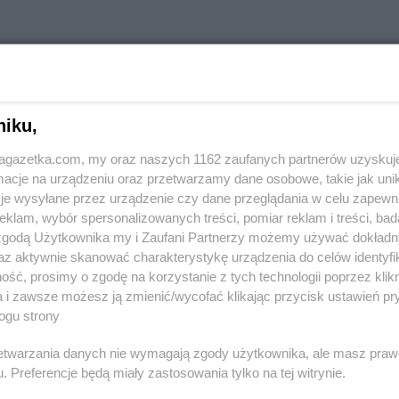
stach
niku,
jagazetka.com, my oraz naszych 1162 zaufanych partnerów uzyskuj
PEPCO
Andrychów
cje na urządzeniu oraz przetwarzamy dane osobowe, takie jak unika
PEPCO
Augustów
je wysyłane przez urządzenie czy dane przeglądania w celu zapewn
klam, wybór spersonalizowanych treści, pomiar reklam i treści, bad
ka
PEPCO
Biłgoraj
PEPCO
Bran
 zgodą Użytkownika my i Zaufani Partnerzy możemy używać dokład
PEPCO
Biskupiec
PEPCO
Brań
az aktywnie skanować charakterystykę urządzenia do celów identyfi
PEPCO
Blachownia
PEPCO
Brat
ść, prosimy o zgodę na korzystanie z tych technologii poprzez klikn
PEPCO
Błonie
PEPCO
Bren
a i zawsze możesz ją zmienić/wycofać klikając przycisk ustawień pr
ogu strony
PEPCO
Bobolice
PEPCO
Brod
PEPCO
Bobowa
PEPCO
Brus
rzetwarzania danych nie wymagają zgody użytkownika, ale masz praw
PEPCO
Bochnia
PEPCO
Brwi
. Preferencje będą miały zastosowania tylko na tej witrynie.
ławskie
PEPCO
Bogatynia
PEPCO
Brze