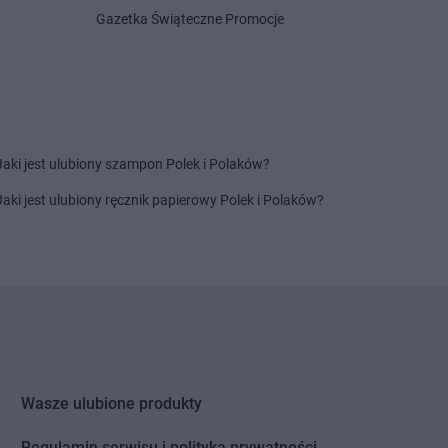
Gazetka Świąteczne Promocje
ik
PEPCO
Krasne
onowo
PEPCO
Kraśnik
akowo
PEPCO
Krobia
ian
PEPCO
Krośniewice
ierzyna
PEPCO
Krosno
rzyn
PEPCO
Krosno Odrzańskie
Jaki jest ulubiony szampon Polek i Polaków?
rzyn nad Odrą
PEPCO
Krotoszyn
alin
PEPCO
Kruszwica
Jaki jest ulubiony ręcznik papierowy Polek i Polaków?
l
PEPCO
Krynica-Zdrój
le
PEPCO
Kryspinów
lewo Pomorskie
PEPCO
Krzepice
ry
PEPCO
Krzeszowice
egłowy
PEPCO
Krzyż Wielkopolski
enice
PEPCO
Kutno
uchów
PEPCO
Kwidzyn
ów
Wasze ulubione produkty
kowice
Regulamin serwisu i polityka prywatności