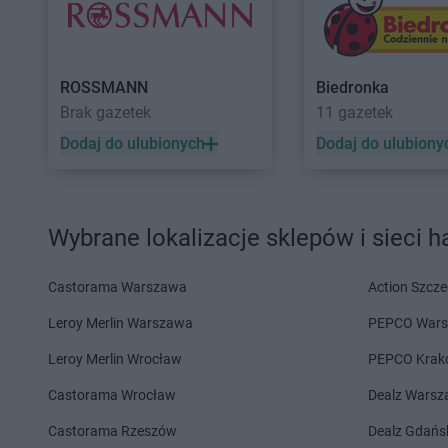
PEPCO
Garwolin
PEPCO
Głogówek
PEPCO
Gaszowice
PEPCO
Główczyce
PEPCO
Gdańsk
PEPCO
Głowno
ROSSMANN
Biedronka
PEPCO
Gdów
PEPCO
Głubczyce
Brak gazetek
11 gazetek
PEPCO
Gdynia
PEPCO
Głuchołazy
Dodaj do ulubionych
Dodaj do ulubiony
PEPCO
Giżycko
PEPCO
Gniewkowo
PEPCO
Gliwice
PEPCO
Gniezno
PEPCO
Głogów
PEPCO
Godów
PEPCO
Głogów Małopolski
PEPCO
Gogolin
Wybrane lokalizacje sklepów i sieci 
PEPCO
Hajnówka
PEPCO
Hrubieszów
Castorama Warszawa
Action Szcze
PEPCO
Iława
PEPCO
Iłża
Leroy Merlin Warszawa
PEPCO War
PEPCO
Jabłonka
PEPCO
Januszowice
Leroy Merlin Wrocław
PEPCO Krak
PEPCO
Jabłonna
PEPCO
Jarocin
PEPCO
Janikowo
PEPCO
Jarosław
Castorama Wrocław
Dealz Wars
PEPCO
Janów Lubelski
PEPCO
Jaroszowice
Castorama Rzeszów
Dealz Gdańs
PEPCO
Janowiec Wielkopolski
PEPCO
Jaroty