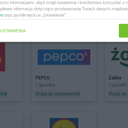
PEPCO
Boguszów-Gorce
PEPCO
Brze
szymi informacjami, abyś mógł świadomie i komfortowo korzystać z
PEPCO
Bolesławiec
PEPCO
Brze
gółowe informacje dotyczące przetwarzania Twoich danych znajdzi
PEPCO
Bolszewo
PEPCO
Brze
es
oraz po kliknięciu w „Ustawienia”.
PEPCO
Borek Wielkopolski
PEPCO
Brze
 Łeba
Zobacz wszystkie sklepy
USTAWIENIA
PEPCO
Ciechanów
PEPCO
Czar
PEPCO
Ciechocinek
PEPCO
Czc
PEPCO
Cieszyn
PEPCO
Czec
PEPCO
Czaplinek
PEPCO
Czel
PEPCO
Czarna
PEPCO
Czer
PEPCO
Czarna Białostocka
PEPCO
Czer
o
PEPCO
Czarnków
PEPCO
Czer
PEPCO
Żabka
1 gazetka
2 gazetki
kowe
PEPCO
Dębowa
PEPCO
Draw
PEPCO
Debrzno
PEPCO
Drez
ch
Dodaj do ulubionych
Dodaj do
PEPCO
Dobczyce
PEPCO
Drob
PEPCO
Dobra
PEPCO
Drze
PEPCO
Dobre Miasto
PEPCO
Dusz