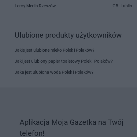
Leroy Merlin Rzeszów
OBI Lublin
PEPCO
Kaliska
PEPCO
Kcynia
PEPCO
Kalisz
PEPCO
Kędzierzyn-K
PEPCO
Kałuszyn
PEPCO
Kępa
PEPCO
Kalwaria Zebrzydowska
PEPCO
Kępno
Ulubione produkty użytkowników
PEPCO
Kamień Pomorski
PEPCO
Kętrzyn
PEPCO
Kamieniec Wrocławski
PEPCO
Kęty
Jakie jest ulubione mleko Polek i Polaków?
PEPCO
Kamienna Góra
PEPCO
Kiekrz
PEPCO
Kamionka Wielka
PEPCO
Kielce
Jaki jest ulubiony papier toaletowy Polek i Polaków?
PEPCO
Kańczuga
PEPCO
Kiełpino
Jaka jest ulubiona woda Polek i Polaków?
PEPCO
Karczew
PEPCO
Kietrz
PEPCO
Karpacz
PEPCO
Kleczew
PEPCO
Kartuzy
PEPCO
Kleszczów
PEPCO
Katowice
PEPCO
Klimkówka
PEPCO
Kąty Wrocławskie
PEPCO
Kłobuck
PEPCO
Kazimierz Biskupi
PEPCO
Kłodawa
PEPCO
Kazimierza Wielka
PEPCO
Kłodzko
Aplikacja Moja Gazetka na Twój
PEPCO
Kaźmierz
PEPCO
Kluczbork
telefon!