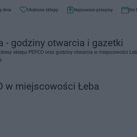
y dnia
Ulubione sklepy
Najnowsze przepisy
Dni
- godziny otwarcia i gazetki
adresy sklepu PEPCO oraz godziny otwarcia w miejscowości Łeb
y.
O w miejscowości Łeba
.