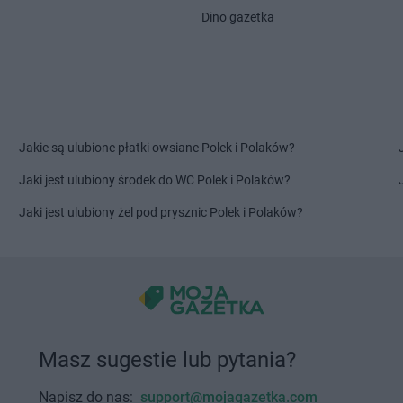
Dino gazetka
PEPCO
Knurów
PEPCO
Kórn
oźle
PEPCO
Kobiór
PEPCO
Kor
PEPCO
Kobylanka
PEPCO
Kos
PEPCO
Kobyłka
PEPCO
Kośc
PEPCO
Kolbudy
PEPCO
Kośc
PEPCO
Kolbuszowa
PEPCO
Kost
Jakie są ulubione płatki owsiane Polek i Polaków?
PEPCO
Kolno
PEPCO
Kost
PEPCO
Koło
PEPCO
Kosz
Jaki jest ulubiony środek do WC Polek i Polaków?
PEPCO
Kołobrzeg
PEPCO
Kowa
Jaki jest ulubiony żel pod prysznic Polek i Polaków?
PEPCO
Koluszki
PEPCO
Kowa
PEPCO
Kończewice
PEPCO
Kowa
PEPCO
Koniecpol
PEPCO
Kowa
PEPCO
Konin
PEPCO
Kozi
PEPCO
Końskie
PEPCO
Kozi
PEPCO
Konstancin-Jeziorna
PEPCO
Koż
PEPCO
Konstantynów Łódzki
PEPCO
Krak
Masz sugestie lub pytania?
PEPCO
Korczyna
PEPCO
Krap
Napisz do nas:
support@mojagazetka.com