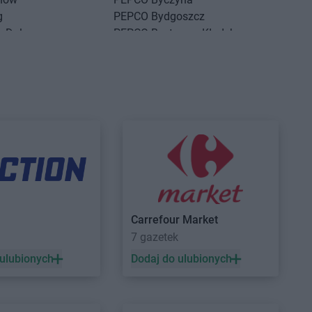
g
PEPCO
Bydgoszcz
g Dolny
PEPCO
Bystrzyca Kłodzka
ść Kujawski
PEPCO
Bytom
sko
PEPCO
Bytom Odrzański
szcze
PEPCO
Bytów
ny Dunajec
PEPCO
Czerwionka-Leszczyny
hów
PEPCO
Częstochowa
howice-Dziedzice
PEPCO
Człuchów
adź
PEPCO
Czudec
niejewo
nikowo
sk
Carrefour Market
a
7 gazetek
sko Pomorskie
PEPCO
Dynów
denko
PEPCO
Działdowo
 ulubionych
Dodaj do ulubionych
in
PEPCO
Działoszyn
wica
PEPCO
Dzierzgoń
niki-Zdrój
PEPCO
Dzierżoniów