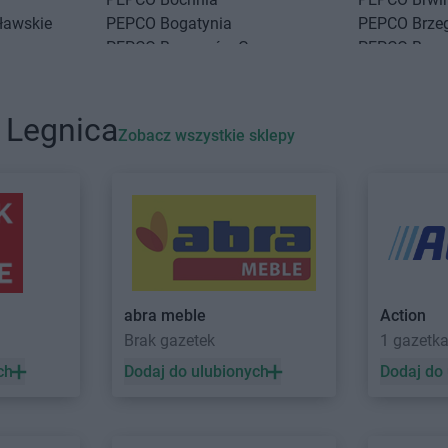
ławskie
PEPCO
Bogatynia
PEPCO
Brze
PEPCO
Boguszów-Gorce
PEPCO
Brze
PEPCO
Bolesławiec
PEPCO
Brze
PEPCO
Bolszewo
PEPCO
Brze
PEPCO
Borek Wielkopolski
PEPCO
Brze
 Legnica
Zobacz wszystkie sklepy
PEPCO
Ciechanów
PEPCO
Czar
PEPCO
Ciechocinek
PEPCO
Czc
PEPCO
Cieszyn
PEPCO
Czec
PEPCO
Czaplinek
PEPCO
Czel
PEPCO
Czarna
PEPCO
Czer
PEPCO
Czarna Białostocka
PEPCO
Czer
o
PEPCO
Czarnków
PEPCO
Czer
abra meble
Action
Brak gazetek
1 gazetk
kowe
PEPCO
Dębowa
PEPCO
Draw
PEPCO
Debrzno
PEPCO
Drez
ch
Dodaj do ulubionych
Dodaj do
PEPCO
Dobczyce
PEPCO
Drob
PEPCO
Dobra
PEPCO
Drze
PEPCO
Dobre Miasto
PEPCO
Dusz