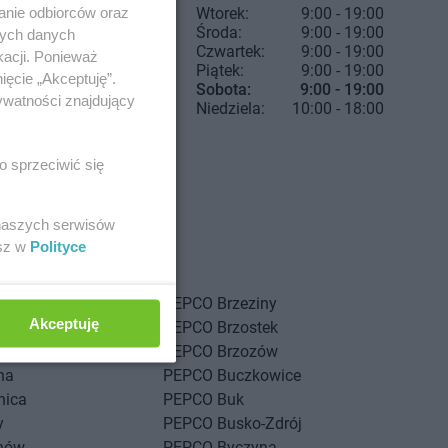
anie odbiorców oraz
Wtorek:
9:00 - 19:00
Środa:
9:00 - 19:00
nych danych
Czwartek:
9:00 - 19:00
kacji. Ponieważ
Piątek:
9:00 - 19:00
ięcie „Akceptuję”.
Sobota:
9:00 - 19:00
ywatności znajdujący
Niedziela:
10:00 - 18:00
o sprzeciwić się
 naszych serwisów
esz w
Polityce
iewo
PEPCO
Brzeziny
Akceptuję
sk
PEPCO
Brzostek
kowice
PEPCO
Brzozów
na
PEPCO
Buczkowice
nica
PEPCO
Buk
y
PEPCO
Busko-Zdrój
nów
PEPCO
Byczyna