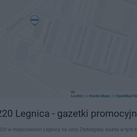
Leaflet
Stadia Maps
OpenMapTil
|
©
, ©
220 Legnica - gazetki promocyj
O w miejscowości Legnica na ulicy Złotoryjska ważne w tym tyg