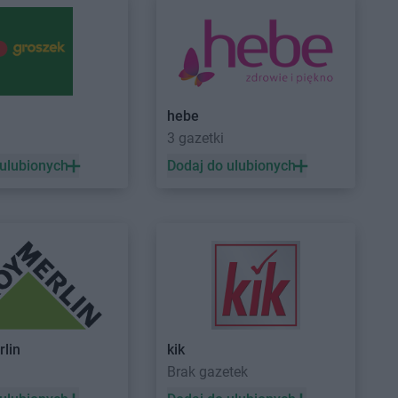
yń
PEPCO
Grudziądz
ynin
PEPCO
Gryfice
czyno
PEPCO
Gryfino
hebe
ewo
PEPCO
Gryfów Śląski
3 gazetki
dków
PEPCO
Gubin
 ulubionych
Dodaj do ulubionych
zisk Mazowiecki
zisk Wielkopolski
ec
nik
rocław
PEPCO
Istebna
rzno
PEPCO
Jeziorany
rlin
kik
icze
PEPCO
Jeżowe
a
Brak gazetek
zejów
PEPCO
Jordanów