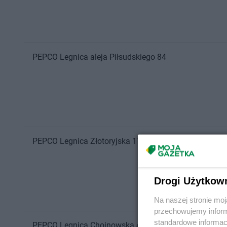
PEPCO
Legnica
aleja Piłsudskiego 84
PEPCO
Legnica
Złotoryjska 170
Drogi Użytkow
Na naszej stronie mo
przechowujemy informa
standardowe informac
PEPCO
Legnica
Chojnowska 41