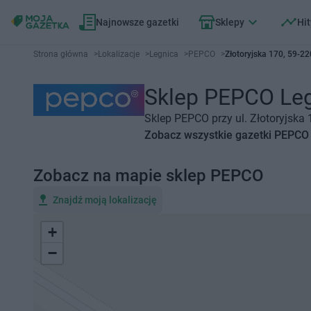
Najnowsze gazetki
Sklepy
Hit
Strona główna
>
Lokalizacje
>
Legnica
>
PEPCO
>
Złotoryjska 170, 59-2
Sklep PEPCO Legn
Sklep PEPCO przy ul. Złotoryjska 
Zobacz wszystkie gazetki PEPCO
Zobacz na mapie sklep PEPCO
Znajdź moją lokalizację
+
−