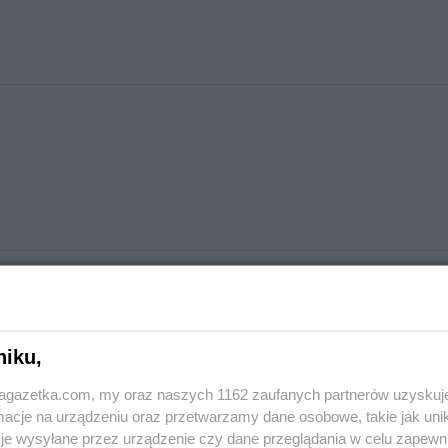
niku,
jagazetka.com, my oraz naszych 1162 zaufanych partnerów uzyskuj
cje na urządzeniu oraz przetwarzamy dane osobowe, takie jak unika
je wysyłane przez urządzenie czy dane przeglądania w celu zapewn