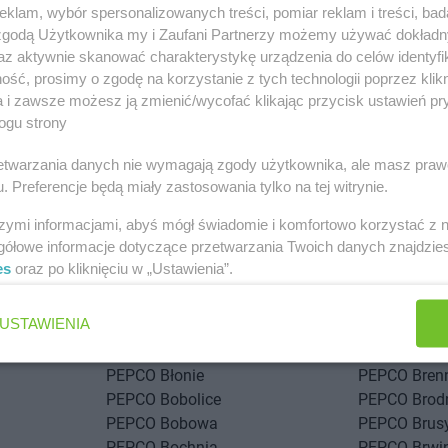
klam, wybór spersonalizowanych treści, pomiar reklam i treści, bad
 zgodą Użytkownika my i Zaufani Partnerzy możemy używać dokład
az aktywnie skanować charakterystykę urządzenia do celów identyfi
ść, prosimy o zgodę na korzystanie z tych technologii poprzez klikn
a i zawsze możesz ją zmienić/wycofać klikając przycisk ustawień pr
ogu strony
rzetwarzania danych nie wymagają zgody użytkownika, ale masz praw
stach
. Preferencje będą miały zastosowania tylko na tej witrynie.
szymi informacjami, abyś mógł świadomie i komfortowo korzystać z
PEPCO
Andrychów
gółowe informacje dotyczące przetwarzania Twoich danych znajdzi
PEPCO
Augustów
es
oraz po kliknięciu w „Ustawienia”.
ka
PEPCO
Biłgoraj
PEPCO
Bran
USTAWIENIA
PEPCO
Biskupiec
PEPCO
Brań
PEPCO
Blachownia
PEPCO
Brat
PEPCO
Błonie
PEPCO
Bren
PEPCO
Bobolice
PEPCO
Brod
PEPCO
Bobowa
PEPCO
Brus
PEPCO
Bochnia
PEPCO
Brwi