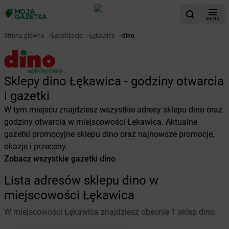
MENU
Strona główna
>
Lokalizacje
>
Łękawica
>
dino
Sklepy dino Łękawica - godziny otwarcia
i gazetki
W tym miejscu znajdziesz wszystkie adresy sklepu dino oraz
godziny otwarcia w miejscowości Łękawica. Aktualne
gazetki promocyjne sklepu dino oraz najnowsze promocje,
okazje i przeceny.
Zobacz wszystkie gazetki dino
Lista adresów sklepu dino w
miejscowości Łękawica
W miejscowości Łękawica znajdziesz obecnie 1 sklep dino.