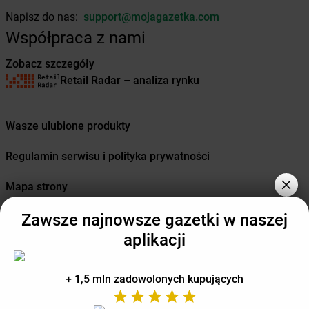
dino
Brwinów
Napisz do nas:
support@mojagazetka.com
dino
Brzeg
Współpraca z nami
dino
Brześć Kujawski
dino
Brzeszcze
Zobacz szczegóły
dino
Brzeziny
Retail Radar – analiza rynku
dino
Brzeźnio
dino
Brzeżno
Wasze ulubione produkty
dino
Brzostowo
dino
Brzozówiec
Regulamin serwisu i polityka prywatności
dino
Brzustów
dino
Brzyskorzystew
Mapa strony
dino
Bucz
dino
Buczek
Zawsze najnowsze gazetki w naszej
Wszystkie miasta z lokalizacjami sklepów
dino
Buczyna
aplikacji
dino
Budowo
dino
Budzisław Kościelny
dino
Budziszewice
+ 1,5 mln zadowolonych kupujących
Polska
Czechy
Ukraina
Litwa
Słowacja
Rumunia
dino
Budzów