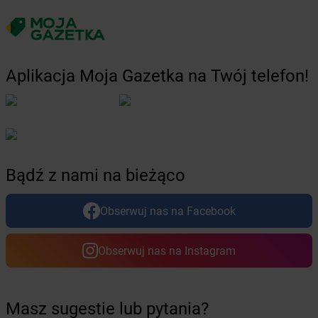
dino
Borzęcin
dino
Borzytuchom
dino
Boszkowo-Letnisko
dino
Bożejowice
Aplikacja Moja Gazetka na Twój telefon!
dino
Bożnów
dino
Branice
dino
Braniewo
dino
Brańszczyk
dino
Braszowice
dino
Bratian
Bądź z nami na bieżąco
dino
Brdów
dino
Brochów
Obserwuj nas na Facebook
dino
Brodnica
dino
Brody
dino
Brojce
Obserwuj nas na Instagram
dino
Broniszewice
dino
Bronowice
dino
Brunów
Masz sugestie lub pytania?
dino
Brusy