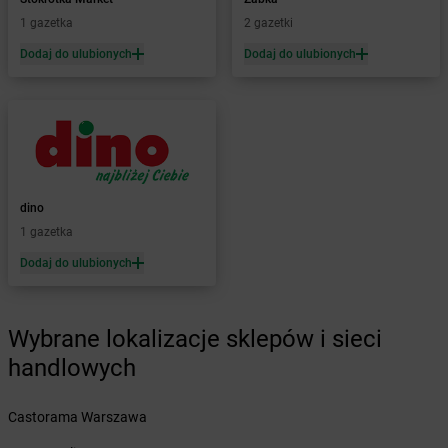
dino
Biadki
1 gazetka
2 gazetki
dino
Biała
dino
Biała Parcela
Dodaj do ulubionych
Dodaj do ulubionych
dino
Biała Rawska
dino
Białaczów
dino
Białogard
dino
Białuń
dino
Białynin
dino
Biedrusko
dino
dino
Bielawa
1 gazetka
dino
Bielawy
Dodaj do ulubionych
dino
Bielcza
dino
Bielewo
dino
Bielice
Wybrane lokalizacje sklepów i sieci
dino
Bielsk
handlowych
dino
Bielsk Podlaski
dino
Bieniewice
dino
Bieruń
Castorama Warszawa
dino
Bierutów