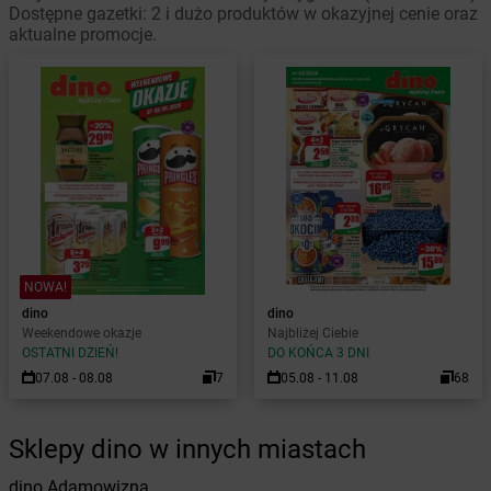
Dostępne gazetki: 2 i dużo produktów w okazyjnej cenie oraz
aktualne promocje.
NOWA!
dino
dino
Weekendowe okazje
Najbliżej Ciebie
OSTATNI DZIEŃ!
DO KOŃCA 3 DNI
07.08 - 08.08
7
05.08 - 11.08
68
Sklepy dino w innych miastach
dino
Adamowizna