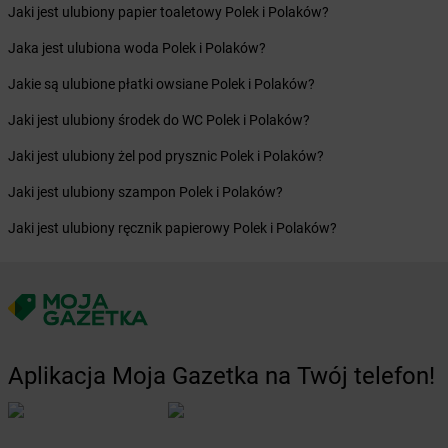
Jaki jest ulubiony papier toaletowy Polek i Polaków?
dino
Bobrówko
dino
Bobrownickie Pole
Jaka jest ulubiona woda Polek i Polaków?
dino
Bobrowniki Wielkie
Jakie są ulubione płatki owsiane Polek i Polaków?
dino
Bobrowo
dino
Bobrzany
Jaki jest ulubiony środek do WC Polek i Polaków?
dino
Bodzewo
Jaki jest ulubiony żel pod prysznic Polek i Polaków?
dino
Bogatynia
dino
Bogucice
Jaki jest ulubiony szampon Polek i Polaków?
dino
Boguszów-Gorce
Jaki jest ulubiony ręcznik papierowy Polek i Polaków?
dino
Boguszyce
dino
Boguty-Żurawie
dino
Bojadła
dino
Bojano
dino
Bojszowy
dino
Bolesław
Aplikacja Moja Gazetka na Twój telefon!
dino
Bolesławice
dino
Bolesławiec
dino
Bolewice