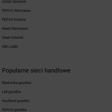
dino
Biadki
Action Szczecin
dino
Biała
PEPCO Warszawa
dino
Biała Parcela
dino
Biała Rawska
PEPCO Kraków
dino
Białaczów
Dealz Warszawa
dino
Białogard
dino
Białuń
Dealz Gdańsk
dino
Białynin
OBI Lublin
dino
Biedrusko
dino
Bielawa
dino
Bielawy
dino
Bielcza
Popularne sieci handlowe
dino
Bielewo
dino
Bielice
Biedronka gazetka
dino
Bielsk
dino
Bielsk Podlaski
Lidl gazetka
dino
Bieniewice
Kaufland gazetka
dino
Bieruń
dino
Bierutów
PEPCO gazetka