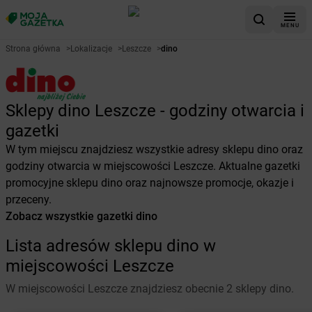
MENU
Strona główna
>
Lokalizacje
>
Leszcze
>
dino
Sklepy dino Leszcze - godziny otwarcia i
gazetki
W tym miejscu znajdziesz wszystkie adresy sklepu dino oraz
godziny otwarcia w miejscowości Leszcze. Aktualne gazetki
promocyjne sklepu dino oraz najnowsze promocje, okazje i
przeceny.
Zobacz wszystkie gazetki dino
Lista adresów sklepu dino w
miejscowości Leszcze
W miejscowości Leszcze znajdziesz obecnie 2 sklepy dino.