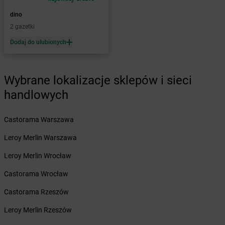
dino
Baranów
dino
dino
Baranowo
2 gazetki
dino
Barcin
Dodaj do ulubionych
dino
Barczewo
dino
Barkowo
dino
Barlinek
Wybrane lokalizacje sklepów i sieci
dino
Bartniczka
handlowych
dino
Baruchowo
dino
Barwice
dino
Będków
Castorama Warszawa
dino
Bedlno
Leroy Merlin Warszawa
dino
Bełchatów
dino
Bełchów
Leroy Merlin Wrocław
dino
Bełdów
Castorama Wrocław
dino
Belęcin
dino
Bełk
Castorama Rzeszów
dino
Benice
Leroy Merlin Rzeszów
dino
Bestwina