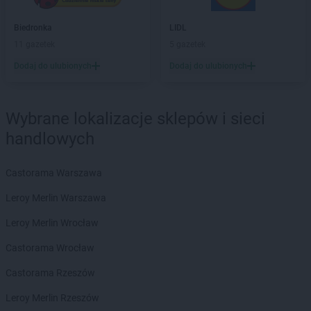
groszek
Bochnia
groszek
Bodzanów
Biedronka
LIDL
groszek
Bogate
11 gazetek
5 gazetek
groszek
Bogatki
Dodaj do ulubionych
Dodaj do ulubionych
groszek
Bogoria
groszek
Bogucin
groszek
Bogumiłowice
Wybrane lokalizacje sklepów i sieci
groszek
Bojanów
handlowych
groszek
Bojszowy Nowe
groszek
Bolechowice
Castorama Warszawa
groszek
Bolesławiec
groszek
Boleszkowice
Leroy Merlin Warszawa
groszek
Boratyn
Leroy Merlin Wrocław
groszek
Borki
groszek
Borkowo Kościelne
Castorama Wrocław
groszek
Borówki
Castorama Rzeszów
groszek
Boruja
groszek
Bożacin
Leroy Merlin Rzeszów
groszek
Bożepole Wielkie