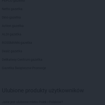
PEPCO gazetka
groszek
Budzyń
groszek
Bukowina Tatrzańska
Netto gazetka
groszek
Bukowno
Dino gazetka
groszek
Bychawa
groszek
Bychawka Trzecia-Kolonia
Action gazetka
groszek
Byczyna
ALDI gazetka
groszek
Bydgoszcz
groszek
Bysina
ROSSMANN gazetka
groszek
Bysław
Dealz gazetka
groszek
Bysławek
groszek
Byszwałd
Delikatesy Centrum gazetka
groszek
Bytom
Gazetka Świąteczne Promocje
groszek
Bzianka
groszek
Cedry Małe
groszek
Cekcyn
groszek
Ulubione produkty użytkowników
Ceków
groszek
Celiny
groszek
Charzewice
Jakie jest ulubione mleko Polek i Polaków?