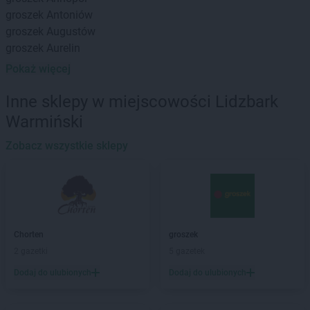
groszek
Antoniów
groszek
Augustów
groszek
Aurelin
Pokaż więcej
groszek
Babiak
groszek
Babice
Inne sklepy w miejscowości Lidzbark
groszek
Babimost
Warmiński
groszek
Bądki
groszek
Bakałarzewo
Zobacz wszystkie sklepy
groszek
Bałoszyce
groszek
Bandysie
groszek
Baniocha
groszek
Bańska Niżna
groszek
Baranowo
Chorten
groszek
groszek
Barciany
2 gazetki
5 gazetek
groszek
Barczewo
Dodaj do ulubionych
Dodaj do ulubionych
groszek
Barnim
groszek
Bartoszyce
groszek
Bażanówka