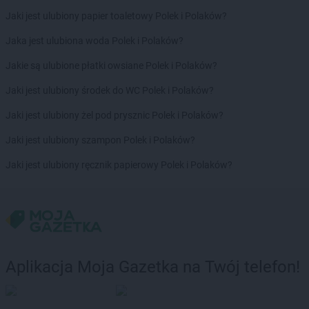
groszek
Chełchy
Jaki jest ulubiony papier toaletowy Polek i Polaków?
groszek
Chełm
groszek
Chmiel
Jaka jest ulubiona woda Polek i Polaków?
groszek
Chmielek
Jakie są ulubione płatki owsiane Polek i Polaków?
groszek
Chmielinko
groszek
Chmielnik
Jaki jest ulubiony środek do WC Polek i Polaków?
groszek
Chobrzany
Jaki jest ulubiony żel pod prysznic Polek i Polaków?
groszek
Chochołów
groszek
Chocz
Jaki jest ulubiony szampon Polek i Polaków?
groszek
Chodel
Jaki jest ulubiony ręcznik papierowy Polek i Polaków?
groszek
Chodzież
groszek
Chojeniec-Kolonia
groszek
Chojnice
groszek
Chojnów
groszek
Chorki
groszek
Chorzelów
Aplikacja Moja Gazetka na Twój telefon!
groszek
Chorzeszów
groszek
Chorzew
groszek
Chorzów