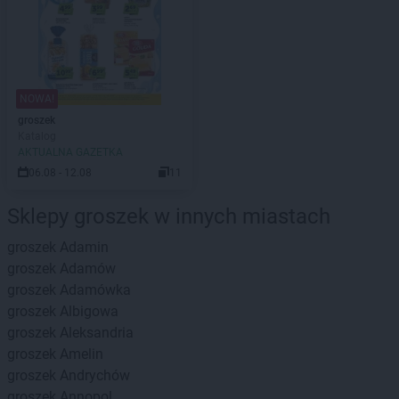
NOWA!
groszek
Katalog
AKTUALNA GAZETKA
06.08 - 12.08
11
Sklepy groszek w innych miastach
groszek
Adamin
groszek
Adamów
groszek
Adamówka
groszek
Albigowa
groszek
Aleksandria
groszek
Amelin
groszek
Andrychów
groszek
Annopol