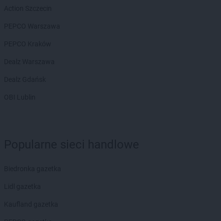
Action Szczecin
groszek
Brdów
groszek
Breń Osuchowski
PEPCO Warszawa
groszek
Brodnica
PEPCO Kraków
groszek
Brodnica Dolna
groszek
Brudzew
Dealz Warszawa
groszek
Brzeg
Dealz Gdańsk
groszek
Brzeg Dolny
groszek
Brzesko
OBI Lublin
groszek
Brzeszcze
groszek
Brzezie
groszek
Brzezinka
groszek
Brzeziny
Popularne sieci handlowe
groszek
Brzeźnik
groszek
Brzeźno
Biedronka gazetka
groszek
Brzoza
Lidl gazetka
groszek
Brzozie
groszek
Brzozowa Gać
Kaufland gazetka
groszek
Budzisko