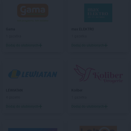
groszek
Będzin
groszek
Bełk
groszek
Bełżec
groszek
Bemowizna
Gama
max ELEKTRO
groszek
Berezka
1 gazetka
1 gazetka
groszek
Biała
Dodaj do ulubionych
Dodaj do ulubionych
groszek
Biała Podlaska
groszek
Białoboki
groszek
Białobrzeg
groszek
Białochowo
groszek
Biały Dunajec
groszek
Białystok
groszek
Biardy
LEWIATAN
Koliber
groszek
Biejkowska Wola
4 gazetki
1 gazetka
groszek
Bielcza
Dodaj do ulubionych
Dodaj do ulubionych
groszek
Bieliniec
groszek
Bielsko-Biała
groszek
Bieniów