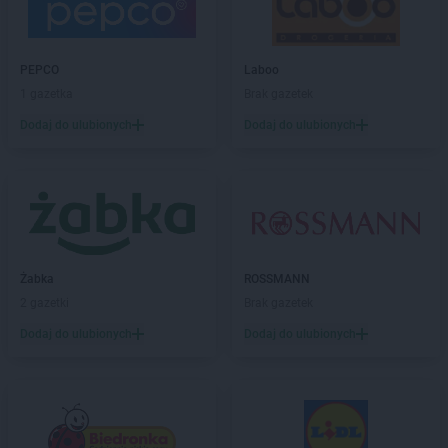
groszek
Bierzwienna Długa
groszek
Bierzwnica
groszek
Biesiadki
PEPCO
Laboo
groszek
Biłgoraj
1 gazetka
Brak gazetek
groszek
Binino
groszek
Bircza
Dodaj do ulubionych
Dodaj do ulubionych
groszek
Biskupice
groszek
Biskupiec
groszek
Biszcza
groszek
Bisztynek
groszek
Błażkowa
groszek
Błażowa
Żabka
ROSSMANN
groszek
Błażowa Górna
2 gazetki
Brak gazetek
groszek
Błędów
Dodaj do ulubionych
Dodaj do ulubionych
groszek
Bledzew
groszek
Błogie Szlacheckie
groszek
Bobrowiec
groszek
Bobrowniki Małe
groszek
Boby-Kolonia