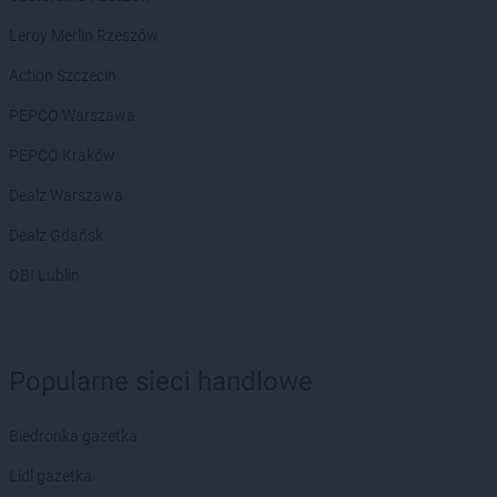
hebe
Jastrzębie-Zdrój
hebe
Jawor
Leroy Merlin Rzeszów
hebe
Jelenia Góra
Action Szczecin
hebe
Kalisz
PEPCO Warszawa
hebe
Katowice
PEPCO Kraków
hebe
Kędzierzyn-Koźle
hebe
Kętrzyn
Dealz Warszawa
hebe
Kielce
Dealz Gdańsk
hebe
Kłodzko
hebe
Konin
OBI Lublin
hebe
Kosakowo
hebe
Kościerzyna
hebe
Kostrzyn
hebe
Kostrzyn nad Odrą
Popularne sieci handlowe
hebe
Koszalin
hebe
Koziegłowy
Biedronka gazetka
hebe
Kozienice
Lidl gazetka
hebe
Kraków