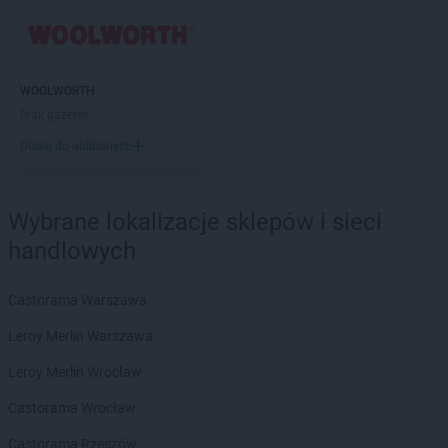
hebe
Głogów
hebe
Gniezno
hebe
Gorlice
WOOLWORTH
hebe
Gorzów Wielkopolski
Brak gazetek
hebe
Grajewo
hebe
Grójec
Dodaj do ulubionych
hebe
Grudziądz
hebe
Gryfino
hebe
Gubin
Wybrane lokalizacje sklepów i sieci
handlowych
hebe
Hajnówka
hebe
Hrubieszów
Castorama Warszawa
hebe
Iława
Leroy Merlin Warszawa
hebe
Inowrocław
Leroy Merlin Wrocław
hebe
Janki
hebe
Jarocin
Castorama Wrocław
hebe
Jarosław
Castorama Rzeszów