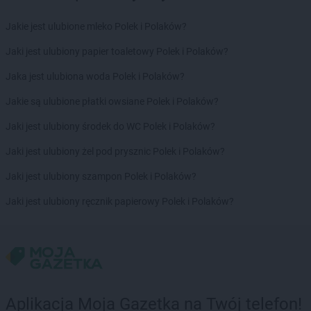
hebe
Lublin
Jakie jest ulubione mleko Polek i Polaków?
hebe
Lubliniec
Jaki jest ulubiony papier toaletowy Polek i Polaków?
hebe
Mielec
hebe
Jaka jest ulubiona woda Polek i Polaków?
Mikołów
hebe
Mława
Jakie są ulubione płatki owsiane Polek i Polaków?
hebe
Modlniczka
hebe
Jaki jest ulubiony środek do WC Polek i Polaków?
Mosty
hebe
Mrągowo
Jaki jest ulubiony żel pod prysznic Polek i Polaków?
hebe
Myślibórz
Jaki jest ulubiony szampon Polek i Polaków?
hebe
Nakło nad Notecią
Jaki jest ulubiony ręcznik papierowy Polek i Polaków?
hebe
Namysłów
hebe
Nowa Sól
hebe
Nowy Dwór Mazowiecki
hebe
Nowy Rynek
hebe
Nowy Sącz
hebe
Nowy Targ
Aplikacja Moja Gazetka na Twój telefon!