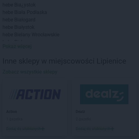
hebe
Bia¿ystok
hebe
Biała Podlaska
hebe
Białogard
hebe
Białystok
hebe
Bielany Wrocławskie
hebe
Bielawa
Pokaż więcej
hebe
Bielsko-Biała
hebe
Biłgoraj
Inne sklepy w miejscowości Lipienice
hebe
Bochnia
hebe
Zobacz wszystkie sklepy
Bolesławiec
hebe
Brzeg
hebe
Budzistowo
hebe
Busko-Zdrój
hebe
Bydgoszcz
hebe
Bytom
Action
Dealz
1 gazetka
2 gazetki
hebe
Chełm
hebe
Chełmno
Dodaj do ulubionych
Dodaj do ulubionych
hebe
Chodzież