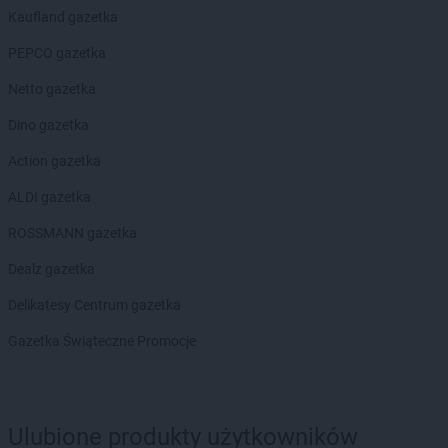
hebe
Krasne
Kaufland gazetka
hebe
Krosno
PEPCO gazetka
hebe
Krotoszyn
hebe
Kwidzyn
Netto gazetka
hebe
Łask
Dino gazetka
hebe
Łęczna
Action gazetka
hebe
Łódź
hebe
Łomianki
ALDI gazetka
hebe
Łomża
ROSSMANN gazetka
hebe
Łowicz
Dealz gazetka
hebe
Lębork
hebe
Legionowo
Delikatesy Centrum gazetka
hebe
Legnica
Gazetka Świąteczne Promocje
hebe
Leszno
hebe
Lipienice
hebe
Lubań
hebe
Lubartów
Ulubione produkty użytkowników
hebe
Lubin