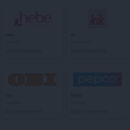
hebe
Chorzów
hebe
Ciechanów
hebe
Cieszyn
hebe
Czeladź
hebe
Częstochowa
hebe
kik
3 gazetki
Brak gazetek
hebe
Dąbrowa Górnicza
hebe
Dębica
Dodaj do ulubionych
Dodaj do ulubionych
hebe
Dęblin
hebe
Działdowo
hebe
Dzierżoniów
hebe
Elbląg
hebe
Ełk
OBI
PEPCO
hebe
Garwolin
1 gazetka
1 gazetka
hebe
Gdańsk
Dodaj do ulubionych
Dodaj do ulubionych
hebe
Gdynia
hebe
Giżycko
hebe
Gliwice